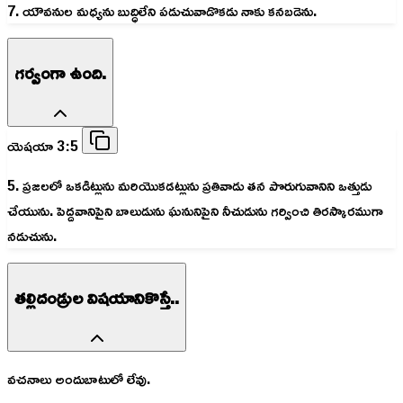
7. యౌవనుల మధ్యను బుద్ధిలేని పడుచువాడొకడు నాకు కనబడెను.
గర్వంగా ఉంది.
యెషయా 3:5
5. ప్రజలలో ఒకడిట్లును మరియొకడట్లును ప్రతివాడు తన పొరుగువానిని ఒత్తుడు
చేయును. పెద్దవానిపైని బాలుడును ఘనునిపైని నీచుడును గర్వించి తిరస్కారముగా
నడుచును.
తల్లిదండ్రుల విషయానికొస్తే..
వచనాలు అందుబాటులో లేవు.