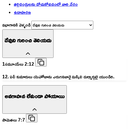
తల్లిదండ్రులను దోచుకోవడంలో వారి నేరం
ఉదాహరణ
విభాగానికి వెళ్ళండి
దేవుని గురించి తెలియదు
1సమూయేలు 2:12
12. ఏలీ కుమారులు యెహోవాను ఎరుగనివారై మిక్కిలి దుర్మార్గులై యుండిరి.
అవగాహన లేకుండా పోయాయి
సామెతలు 7:7