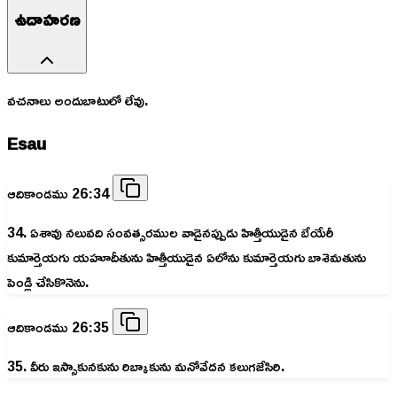
ఉదాహరణ
వచనాలు అందుబాటులో లేవు.
Esau
ఆదికాండము 26:34
34. ఏశావు నలువది సంవత్సరముల వాడైనప్పుడు హిత్తీయుడైన బేయేరీ
కుమార్తెయగు యహూదీతును హిత్తీయుడైన ఏలోను కుమార్తెయగు బాశెమతును
పెండ్లి చేసికొనెను.
ఆదికాండము 26:35
35. వీరు ఇస్సాకునకును రిబ్కాకును మనోవేదన కలుగజేసిరి.