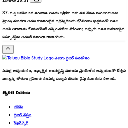
2రాజులు 19:37
37. వచ్చి నివసించిన తరువాత అతడు నిస్రోకు అను తన దేవత మందిరమందు
మ్రొక్కుచుండగా అతని కుమారులైన అద్రెమ్మెలెకును షరెజెరును ఖడ్గముతో అతని
చంపి అరారాతు దేశములోనికి తప్పించుకొని పోయిరి; అప్పుడు అతని కుమారుడైన
ఏసర్హద్దోను అతనికి మారుగా రాజాయెను.
తెలుగు బైబిల్ పదకోశం
సమగ్ర అధ్యయనం, ఆధ్యాత్మిక అంతర్దృష్టి మరియు ప్రాయోగిక అన్వయంతో దేవుని
వాక్యాన్ని లోతుగా గ్రహించి పరిపక్వ విశ్వాస జీవితం వైపు ముందుకు సాగండి.
త్వరిత లింకులు
హోమ్
బైబిల్ నేస్తం
రెఫెరెన్సెస్