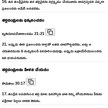
16. తన తండ్రినైనను తన తల్లినైనను నిర్లక్ష్యము చేయువాడు శాపగ్రస్తుడని చెప్పగా
ప్రజలందరు ఆమేన్‌ అనవలెను.
తల్లిదండ్రులను ధిక్కరించడం
ద్వితియోపదేశాకాండము 21:21
21. అప్పుడు ఊరి ప్రజలందరు రాళ్లతో అతని చావగొట్టవలెను. అట్లు ఆ
చెడుతనమును నీ మధ్యనుండి పరిహరించుదువు. అప్పుడు ఇశ్రాయేలీయులందరు
విని భయపడుదురు.
తల్లిదండ్రులను హేళన చేయడం
సామెతలు 30:17
17. తండ్రిని అపహసించి తల్లి మాట విననొల్లని వాని కన్ను లోయకాకులు పీకును
పక్షిరాజు పిల్లలు దానిని తినును.