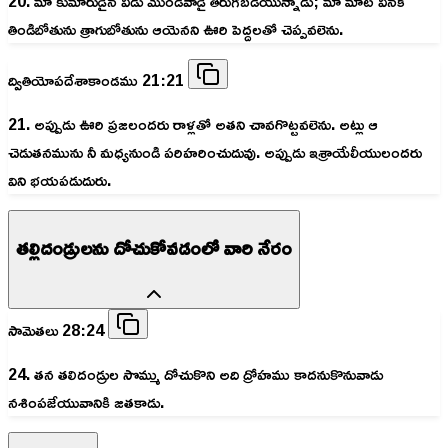
20. మా కుమారుడైన వీడు మొండివాడై తిరుగబడియున్నాడు; మా మాట వినక
తిండిబోతును త్రాగుబోతును ఆయెనని ఊరి పెద్దలతో చెప్పవలెను.
ద్వితియోపదేశాకాండము 21:21
21. అప్పుడు ఊరి ప్రజలందరు రాళ్లతో అతని చావగొట్టవలెను. అట్లు ఆ
చెడుతనమును నీ మధ్యనుండి పరిహరించుదువు. అప్పుడు ఇశ్రాయేలీయులందరు
విని భయపడుదురు.
తల్లిదండ్రులను దోచుకోవడంలో వారి నేరం
సామెతలు 28:24
24. తన తలిదండ్రుల సొమ్ము దోచుకొని అది ద్రోహము కాదనుకొనువాడు
నశింపజేయువానికి జతకాడు.