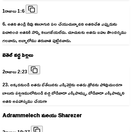
1రాజులు 1:6
6. అతని తండ్రి నీవు ఈలాగున ఏల చేయుచున్నావని అతనిచేత ఎప్పుడును
విచారించి అతనికి నొప్పి కలుగజేయలేదు. చూచుటకు అతడు బహు సౌందర్యము
గలవాడు, అబ్షాలోము తరువాత పుట్టినవాడు.
బెతెల్ వద్ద పిల్లలు
2రాజులు 2:23
23. అక్కడనుండి అతడు బేతేలునకు ఎక్కివెళ్లెను అతడు త్రోవను పోవుచుండగా
బాలురు పట్టణములోనుండి వచ్చి బోడివాడా ఎక్కిపొమ్ము, బోడివాడా ఎక్కిపొమ్మని
అతని అపహాస్యము చేయగా
Adrammelech మరియు Sharezer