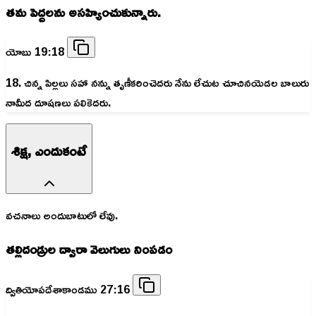
తమ పెద్దలను అసహ్యించుకున్నారు.
యోబు 19:18
18. చిన్న పిల్లలు సహా నన్ను తృణీకరించెదరు నేను లేచుట చూచినయెడల బాలురు
నామీద దూషణలు పలికెదరు.
శిక్ష, ఎందుకంటే
వచనాలు అందుబాటులో లేవు.
తల్లిదండ్రుల ద్వారా వెలుగులు నింపడం
ద్వితియోపదేశాకాండము 27:16