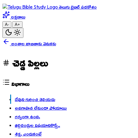
తెలుగు బైబిల్ పదకోశం
లక్షణాలు
A-
A+
అంశాల జాబితాకు వెనుకకు
చెడ్డ పిల్లలు
విభాగాలు
దేవుని గురించి తెలియదు
అవగాహన లేకుండా పోయాయి
గర్వంగా ఉంది.
తల్లిదండ్రుల విషయానికొస్తే..
శిక్ష, ఎందుకంటే