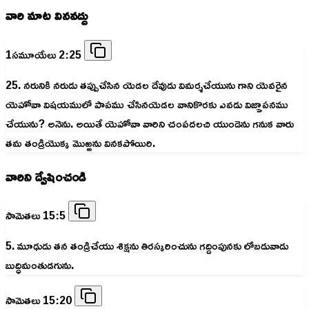
వారి మాట వినవద్దు
1సమూయేలు 2:25
25. నరునికి నరుడు తప్పుచేసిన యెడల దేవుడు విమర్శచేయును గాని యెవరైన
యెహోవా విషయములో పాపము చేసినయెడల వానికొరకు ఎవడు విజ్ఞాపనము
చేయును? అనెను. అయితే యెహోవా వారిని చంపదలచి యుండెను గనుక వారు
తమ తండ్రియొక్క మొఱ్ఱను వినకపోయిరి.
వారిని ద్వేషించండి
సామెతలు 15:5
5. మూఢుడు తన తండ్రిచేయు శిక్షను తిరస్కరించును గద్దింపునకు లోబడువాడు
బుద్ధిమంతుడగును.
సామెతలు 15:20