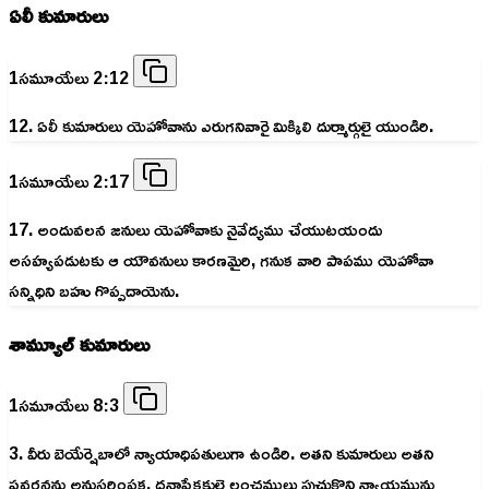
ఏలీ కుమారులు
1సమూయేలు 2:12
12. ఏలీ కుమారులు యెహోవాను ఎరుగనివారై మిక్కిలి దుర్మార్గులై యుండిరి.
1సమూయేలు 2:17
17. అందువలన జనులు యెహోవాకు నైవేద్యము చేయుటయందు
అసహ్యపడుటకు ఆ యౌవనులు కారణమైరి, గనుక వారి పాపము యెహోవా
సన్నిధిని బహు గొప్పదాయెను.
శామ్యూల్ కుమారులు
1సమూయేలు 8:3
3. వీరు బెయేర్షెబాలో న్యాయాధిపతులుగా ఉండిరి. అతని కుమారులు అతని
ప్రవర్తనను అనుసరింపక, ధనాపేక్షకులై లంచములు పుచ్చుకొని న్యాయమును