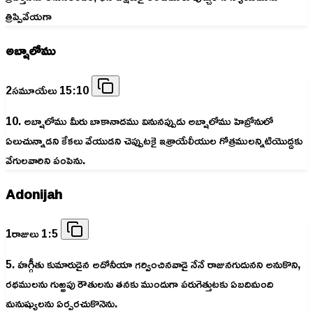
త్రిప్పివేయగా
అబ్షాలోము
2సమూయేలు 15:10
10. అబ్షాలోము మీరు బాకానాదము వినునప్పుడు అబ్షాలోము హెబ్రోనులో
ఏలుచున్నాడని కేకలు వేయుడని చెప్పుటకై ఇశ్రాయేలీయుల గోత్రములన్నిటియొద్దకు
వేగులవారిని పంపెను.
Adonijah
1రాజులు 1:5
5. హగ్గీతు కుమారుడైన అదోనీయా గర్వించినవాడై నేనే రాజునగుదునని అనుకొని,
రథములను గుఱ్ఱపు రౌతులను తనకు ముందుగా పరుగెత్తుటకు ఏబదిమంది
మనుష్యులను ఏర్పరచుకొనెను.