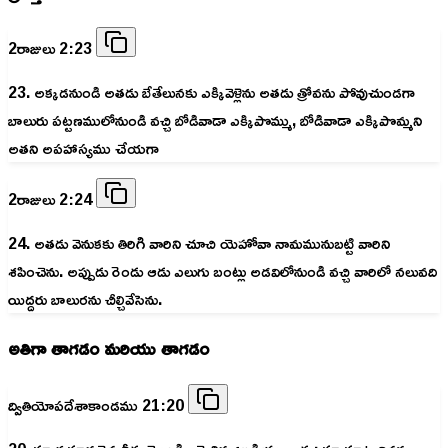
2రాజులు 2:23
23. అక్కడనుండి అతడు బేతేలునకు ఎక్కివెళ్లెను అతడు త్రోవను పోవుచుండగా
బాలురు పట్టణములోనుండి వచ్చి బోడివాడా ఎక్కిపొమ్ము, బోడివాడా ఎక్కిపొమ్మని
అతని అపహాస్యము చేయగా
2రాజులు 2:24
24. అతడు వెనుకకు తిరిగి వారిని చూచి యెహోవా నామమునుబట్టి వారిని
శపించెను. అప్పుడు రెండు ఆడు ఎలుగు బంట్లు అడవిలోనుండి వచ్చి వారిలో నలువది
యిద్దరు బాలురను చీల్చివేసెను.
అతిగా తాగడం మరియు తాగడం
ద్వితియోపదేశాకాండము 21:20