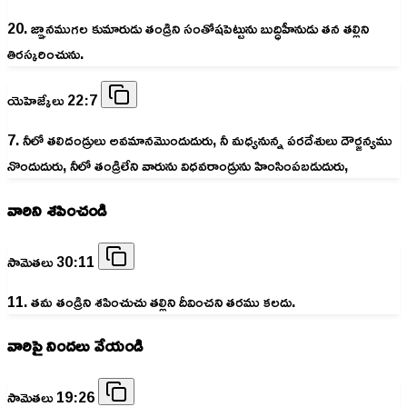
20. జ్ఞానముగల కుమారుడు తండ్రిని సంతోషపెట్టును బుద్ధిహీనుడు తన తల్లిని
తిరస్కరించును.
యెహెజ్కేలు 22:7
7. నీలో తలిదండ్రులు అవమానమొందుదురు, నీ మధ్యనున్న పరదేశులు దౌర్జన్యము
నొందుదురు, నీలో తండ్రిలేని వారును విధవరాండ్రును హింసింపబడుదురు,
వారిని శపించండి
సామెతలు 30:11
11. తమ తండ్రిని శపించుచు తల్లిని దీవించని తరము కలదు.
వారిపై నిందలు వేయండి
సామెతలు 19:26