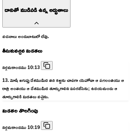
దానితో ముడిపడి ఉన్న అద్భుతాలు
వచనాలు అందుబాటులో లేవు.
తీసుకువచ్చిన మిడతలు
నిర్గమకాండము 10:13
13. మోషే ఐగుప్తు దేశముమీద తన కఱ్ఱను చాపగా యెహోవా ఆ పగలంతయు ఆ
రాత్రి అంతయు ఆ దేశముమీద తూర్పుగాలిని విసరజేసెను; ఉదయమందు ఆ
తూర్పుగాలికి మిడతలు వచ్చెను.
మిడతల తొలగింపు
నిర్గమకాండము 10:19