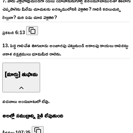
7. వారు వెళ్లిపోవుచుండగా యేసు యోహానునుగూర్చి జనసమూహములతో ఈలాగు
చెప్పసాగెను మీరేమి చూచుటకు అరణ్యములోనికి వెళ్లితిరి? గాలికి కదలుచున్న
రెల్లునా? మరి ఏమి చూడ వెళ్లితిరి?
ప్రకటన 6:13
13. పెద్ద గాలిచేత ఊగులాడు అంజూరపు చెట్టునుండి అకాలపు కాయలు రాలినట్టు
ఆకాశ నక్షత్రములు భూమిమీద రాలెను.
[మార్చు] తుఫాను
వచనాలు అందుబాటులో లేవు.
అలల్లో సముద్రాన్ని పైకి లేపుతుంది
కీర్తనలు 107:25