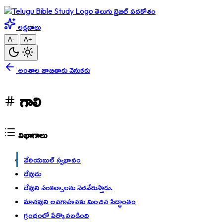
తెలుగు బైబిల్ పదకోశం
లక్షణాలు
A-
A+
అంశాల జాబితాకు వెనుకకు
గాలి
విభాగాలు
వేరియబుల్ స్వభావం
దేవుడు
దేవుని స౦కల్పాలను నెరవేరుస్తాడు.
మానవుని అవగాహనకు మించిన సిద్ధాంతం
గ్రంథంలో పేర్కొనబడింది