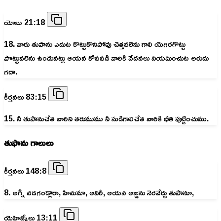
యోబు 21:18
18. వారు తుపాను ఎదుట కొట్టుకొనిపోవు చెత్తవలెను గాలి యెగరగొట్టు
పొట్టువలెను ఉండునట్లు ఆయన కోపపడి వారికి వేదనలు నియమించుట అరుదు
గదా.
కీర్తనలు 83:15
15. నీ తుపానుచేత వారిని తరుముము నీ సుడిగాలిచేత వారికి భీతి పుట్టించుము.
తుఫాను గాలులు
కీర్తనలు 148:8
8. అగ్ని వడగండ్లారా, హిమమా, ఆవిరీ, ఆయన ఆజ్ఞను నెరవేర్చు తుపానూ,
యెహెజ్కేలు 13:11