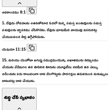
ఆదికాండము 8:1
1. దేవుడు నోవహును అతనితోకూడ ఓడలో నున్న సమస్త జంతువులను సమస్త
పశువులను జ్ఞాపకము చేసికొనెను. దేవుడు భూమిమీద వాయువు విసరునట్లు
చేయుటవలన నీళ్లు తగ్గిపోయెను.
యెషయా 11:15
15. మరియు యెహోవా ఐగుప్తు సముద్రముయొక్క అఖాతమును నిర్మూలము
చేయును వేడిమిగల తన ఊపిరిని ఊదును యూఫ్రటీసు నదిమీద తన చెయ్యి
ఆడించును ఏడు కాలువలుగా దాని చీలగొట్టును పాదరక్షలు తడువకుండ మనుష్యులు
దాటునట్లు దాని చేయును.
శుద్ధి చేసే స్వభావం