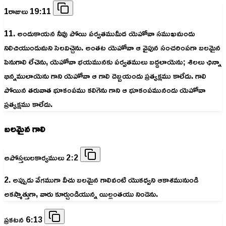
1రాజులు 19:11
11. అందుకాయన నీవు పోయి పర్వతముమీద యెహోవా సముఖమందు
నిలిచియుండుమని సెలవిచ్చెను. అంతట యెహోవా ఆ వైపున సంచరింపగా బలమైన
పెనుగాలి లేచెను, యెహోవా భయమునకు పర్వతములు బద్దలాయెను; శిలలు ఛిన్నా
భిన్నములాయెను గాని యెహోవా ఆ గాలి దెబ్బయందు ప్రత్యక్షము కాలేదు. గాలి
పోయిన తరువాత భూకంపము కలిగెను గాని ఆ భూకంపమునందు యెహోవా
ప్రత్యక్షము కాలేదు.
బలమైన గాలి
అపోస్తలులకార్యములు 2:2
2. అప్పుడు వేగముగా వీచు బలమైన గాలివంటి యొకధ్వని ఆకాశమునుండి
అకస్మాత్తుగా, వారు కూర్చుండియున్న యిల్లంతయు నిండెను.
ప్రకటన 6:13