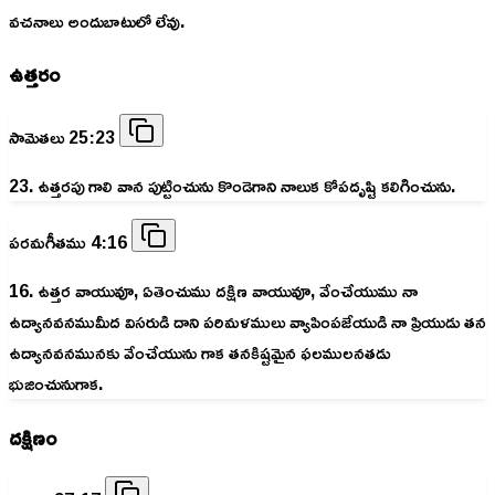
వచనాలు అందుబాటులో లేవు.
ఉత్తరం
సామెతలు 25:23
23. ఉత్తరపు గాలి వాన పుట్టించును కొండెగాని నాలుక కోపదృష్టి కలిగించును.
పరమగీతము 4:16
16. ఉత్తర వాయువూ, ఏతెంచుము దక్షిణ వాయువూ, వేంచేయుము నా
ఉద్యానవనముమీద విసరుడి దాని పరిమళములు వ్యాపింపజేయుడి నా ప్రియుడు తన
ఉద్యానవనమునకు వేంచేయును గాక తనకిష్టమైన ఫలములనతడు
భుజించునుగాక.
దక్షిణం