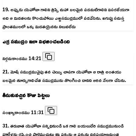
19. అప్పుడు యెహోవా గాలిని త్రిప్పి మహా బలమైన పడమటిగాలిని విసరజేయగా
అది ఆ మిడతలను కొంచుపోయి ఎఱ్ఱసముద్రములో పడవేసెను. ఐగుప్తు సమస్త
ప్రాంతములలో ఒక్క మిడతయైనను నిలువలేదు
ఎర్ర సముద్రం ఇలా విభజించబడింది
నిర్గమకాండము 14:21
21. మోషే సముద్రమువైపు తన చెయ్యి చాపగా యెహోవా ఆ రాత్రి అంతయు
బలమైన తూర్పుగాలిచేత సముద్రమును తొలగించి దానిని ఆరిన నేలగా చేసెను.
తీసుకువచ్చిన కౌజు పిట్టలు
సంఖ్యాకాండము 11:31
31. తరువాత యెహోవా సన్నిధినుండి ఒక గాలి బయలుదేరి సముద్రమునుండి
పూరేళ్లను రప్పించి పాళెముచుట్టు ఈ ప్రక్కను ఆ ప్రక్కను దినప్రయాణమంత