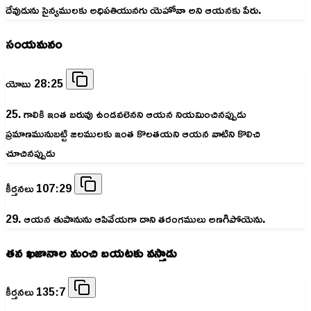
దేవుడును సైన్యములకు అధిపతియునగు యెహోవా అని ఆయనకు పేరు.
సంయమనం
యోబు 28:25
25. గాలికి ఇంత బరువు ఉండవలెనని ఆయన నియమించినప్పుడు
ప్రమాణమునుబట్టి జలములకు ఇంత కొలతయని ఆయన వాటిని కొలిచి
చూచినప్పుడు
కీర్తనలు 107:29
29. ఆయన తుపానును ఆపివేయగా దాని తరంగములు అణగిపోయెను.
తన ఖజానాల నుంచి బయటకు వస్తాడు
కీర్తనలు 135:7