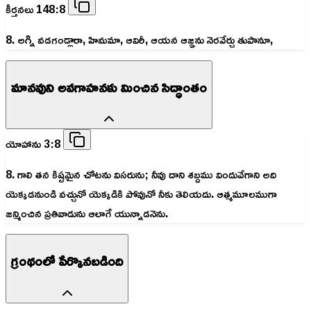
కీర్తనలు 148:8
8. అగ్ని వడగండ్లారా, హిమమా, ఆవిరీ, ఆయన ఆజ్ఞను నెరవేర్చు తుపానూ,
మానవుని అవగాహనకు మించిన సిద్ధాంతం
యోహాను 3:8
8. గాలి తన కిష్టమైన చోటను విసరును; నీవు దాని శబ్దము విందువేగాని అది
యెక్కడనుండి వచ్చునో యెక్కడికి పోవునో నీకు తెలియదు. ఆత్మమూలముగా
జన్మించిన ప్రతివాడును ఆలాగే యున్నాడనెను.
గ్రంథంలో పేర్కొనబడింది