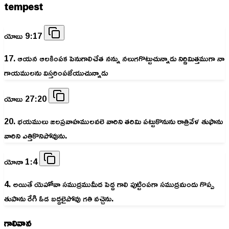
tempest
యోబు 9:17
17. ఆయన ఆలకింపక పెనుగాలిచేత నన్ను నలుగగొట్టుచున్నాడు నిర్ణిమిత్తముగా నా
గాయములను విస్తరింపజేయుచున్నాడు
యోబు 27:20
20. భయములు జలప్రవాహములవలె వారిని తరిమి పట్టుకొనును రాత్రివేళ తుఫాను
వారిని ఎత్తికొనిపోవును.
యోనా 1:4
4. అయితే యెహోవా సముద్రముమీద పెద్ద గాలి పుట్టింపగా సముద్రమందు గొప్ప
తుపాను రేగి ఓడ బద్దలైపోవు గతి వచ్చెను.
గాలివాన