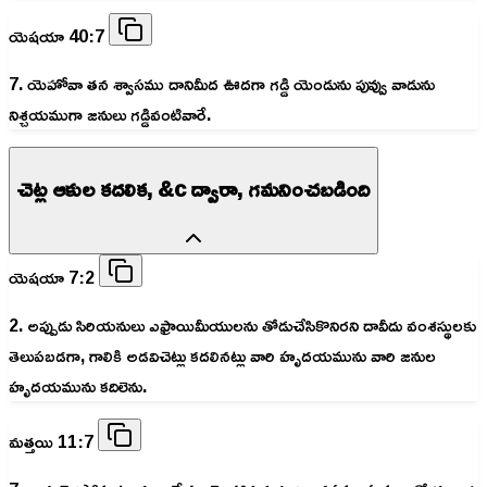
యెషయా 40:7
7. యెహోవా తన శ్వాసము దానిమీద ఊదగా గడ్డి యెండును పువ్వు వాడును
నిశ్చయముగా జనులు గడ్డివంటివారే.
చెట్ల ఆకుల కదలిక, &c ద్వారా, గమనించబడింది
యెషయా 7:2
2. అప్పుడు సిరియనులు ఎఫ్రాయిమీయులను తోడుచేసికొనిరని దావీదు వంశస్థులకు
తెలుపబడగా, గాలికి అడవిచెట్లు కదలినట్లు వారి హృదయమును వారి జనుల
హృదయమును కదిలెను.
మత్తయి 11:7