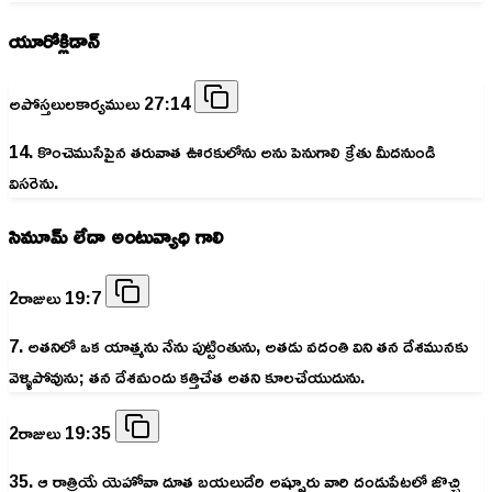
యూరోక్లిడాన్
అపోస్తలులకార్యములు 27:14
14. కొంచెముసేపైన తరువాత ఊరకులోను అను పెనుగాలి క్రేతు మీదనుండి
విసరెను.
సిమూమ్ లేదా అంటువ్యాధి గాలి
2రాజులు 19:7
7. అతనిలో ఒక యాత్మను నేను పుట్టింతును, అతడు వదంతి విని తన దేశమునకు
వెళ్ళిపోవును; తన దేశమందు కత్తిచేత అతని కూలచేయుదును.
2రాజులు 19:35
35. ఆ రాత్రియే యెహోవా దూత బయలుదేరి అష్షూరు వారి దండుపేటలో జొచ్చి