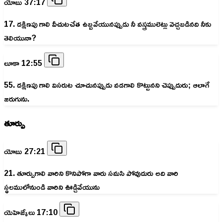
యోబు 37:17
17. దక్షిణపు గాలి వీచుటచేత ఉబ్బవేయునప్పుడు నీ వస్త్రములెట్లు వెచ్చబడినది నీకు
తెలియునా?
లూకా 12:55
55. దక్షిణపు గాలి విసరుట చూచునప్పుడు వడగాలి కొట్టునని చెప్పుదురు; ఆలాగే
జరుగును.
తూర్పు
యోబు 27:21
21. తూర్పుగాలి వారిని కొనిపోగా వారు సమసి పోవుదురు అది వారి
స్థలములోనుండి వారిని ఊడ్చివేయును
యెహెజ్కేలు 17:10