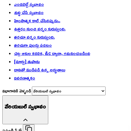
ఎండబెట్టే స్వభావం
శుద్ధి చేసే స్వభావం
హింసాత్మక కాల్ చేసినప్పుడు..
ఉత్తరం నుంచి వర్షం కురుస్తుంది.
తరచూ వర్షం కురుస్తుంది.
తరచుగా పుండ్లు పడటం
చెట్ల ఆకుల కదలిక, &c ద్వారా, గమనించబడింది
[మార్చు] తుఫాను
దానితో ముడిపడి ఉన్న అద్భుతాలు
వివరణాత్మకం
విభాగానికి వెళ్ళండి
వేరియబుల్ స్వభావం
ప్రసంగి 1:6