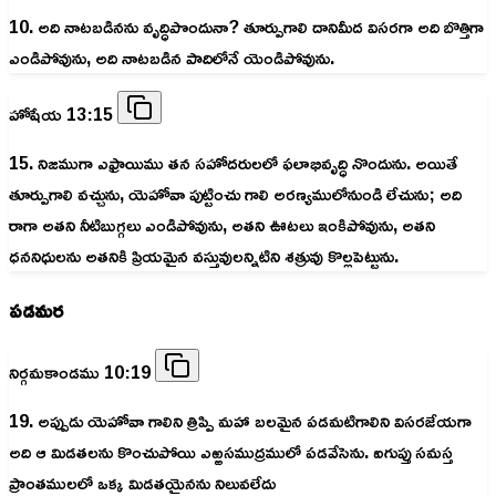
10. అది నాటబడినను వృద్ధిపొందునా? తూర్పుగాలి దానిమీద విసరగా అది బొత్తిగా
ఎండిపోవును, అది నాటబడిన పాదిలోనే యెండిపోవును.
హోషేయ 13:15
15. నిజముగా ఎఫ్రాయిము తన సహోదరులలో ఫలాభివృద్ధి నొందును. అయితే
తూర్పుగాలి వచ్చును, యెహోవా పుట్టించు గాలి అరణ్యములోనుండి లేచును; అది
రాగా అతని నీటిబుగ్గలు ఎండిపోవును, అతని ఊటలు ఇంకిపోవును, అతని
ధననిధులను అతనికి ప్రియమైన వస్తువులన్నిటిని శత్రువు కొల్లపెట్టును.
పడమర
నిర్గమకాండము 10:19
19. అప్పుడు యెహోవా గాలిని త్రిప్పి మహా బలమైన పడమటిగాలిని విసరజేయగా
అది ఆ మిడతలను కొంచుపోయి ఎఱ్ఱసముద్రములో పడవేసెను. ఐగుప్తు సమస్త
ప్రాంతములలో ఒక్క మిడతయైనను నిలువలేదు