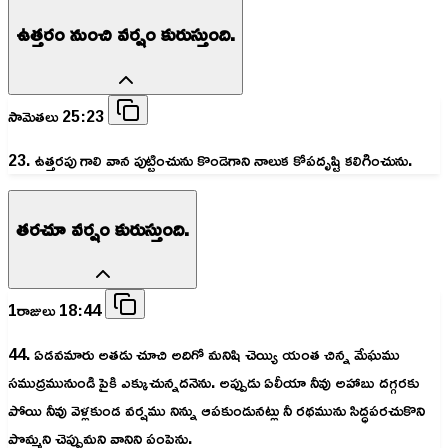
ఉత్తరం నుంచి వర్షం కురుస్తుంది.
సామెతలు 25:23
23. ఉత్తరపు గాలి వాన పుట్టించును కొండెగాని నాలుక కోపదృష్టి కలిగించును.
తరచూ వర్షం కురుస్తుంది.
1రాజులు 18:44
44. ఏడవమారు అతడు చూచి అదిగో మనిషి చెయ్యి యంత చిన్న మేఘము
సముద్రమునుండి పైకి ఎక్కుచున్నదనెను. అప్పుడు ఏలీయా నీవు అహాబు దగ్గరకు
పోయి నీవు వెళ్లకుండ వర్షము నిన్ను ఆపకుండునట్లు నీ రథమును సిద్ధపరచుకొని
పొమ్మని చెప్పుమని వానిని పంపెను.