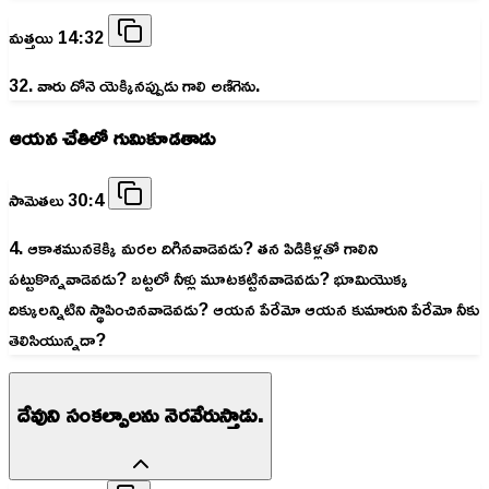
మత్తయి 14:32
32. వారు దోనె యెక్కినప్పుడు గాలి అణిగెను.
ఆయన చేతిలో గుమికూడతాడు
సామెతలు 30:4
4. ఆకాశమునకెక్కి మరల దిగినవాడెవడు? తన పిడికిళ్లతో గాలిని
పట్టుకొన్నవాడెవడు? బట్టలో నీళ్లు మూటకట్టినవాడెవడు? భూమియొక్క
దిక్కులన్నిటిని స్థాపించినవాడెవడు? ఆయన పేరేమో ఆయన కుమారుని పేరేమో నీకు
తెలిసియున్నదా?
దేవుని స౦కల్పాలను నెరవేరుస్తాడు.