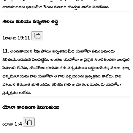
దూరమువరకు భూమిమీద రెండు మూరల యెత్తున వాటిని పడజేసెను.
శిలలు మరియు పర్వతాల అద్దె
1రాజులు 19:11
11. అందుకాయన నీవు పోయి పర్వతముమీద యెహోవా సముఖమందు
నిలిచియుండుమని సెలవిచ్చెను. అంతట యెహోవా ఆ వైపున సంచరింపగా బలమైన
పెనుగాలి లేచెను, యెహోవా భయమునకు పర్వతములు బద్దలాయెను; శిలలు ఛిన్నా
భిన్నములాయెను గాని యెహోవా ఆ గాలి దెబ్బయందు ప్రత్యక్షము కాలేదు. గాలి
పోయిన తరువాత భూకంపము కలిగెను గాని ఆ భూకంపమునందు యెహోవా
ప్రత్యక్షము కాలేదు.
యోనా కారణంగా పెరుగుతుంది
యోనా 1:4