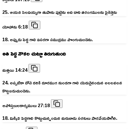
25. ఆయన సెలవియ్యగా తుపాను పుట్టెను అది దాని తరంగములను పైకెత్తెను
యోహాను 6:18
18. అప్పుడు పెద్ద గాలి విసరగా సముద్రము పొంగుచుండెను.
అతి పెద్ద నౌకల చుట్టూ తిరుగుతుంది
మత్తయి 14:24
24. అప్పటికా దోనె దరికి దూరముగ నుండగా గాలి యెదురైనందున అలలవలన
కొట్టబడుచుండెను.
అపోస్తలులకార్యములు 27:18
18. మిక్కిలి పెద్దగాలి కొట్టుచున్నందున మరునాడు సరకులు పారవేయసాగిరి.