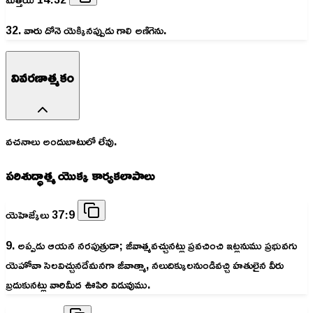
32. వారు దోనె యెక్కినప్పుడు గాలి అణిగెను.
వివరణాత్మకం
వచనాలు అందుబాటులో లేవు.
పరిశుద్ధాత్మ యొక్క కార్యకలాపాలు
యెహెజ్కేలు 37:9
9. అప్పడు ఆయన నరపుత్రుడా; జీవాత్మవచ్చునట్లు ప్రవచించి ఇట్లనుము ప్రభువగు
యెహోవా సెలవిచ్చునదేమనగా జీవాత్మా, నలుదిక్కులనుండివచ్చి హతులైన వీరు
బ్రదుకునట్లు వారిమీద ఊపిరి విడువుము.