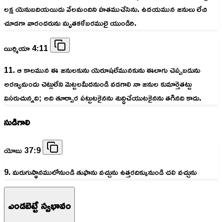
లక్ష యెనుబదియయిదు వేలమందిని హతముచేసెను. ఉదయమున జనులు లేచి
చూడగా వారందరును మృతకళేబరములై యుండిరి.
యిర్మియా 4:11
11. ఆ కాలమున ఈ జనులకును యెరూషలేమునకును ఈలాగు చెప్పబడును
అరణ్యమందు చెట్లులేని మెట్టలమీదనుండి వడగాలి నా జనుల కుమార్తెతట్టు
విసరుచున్నది; అది తూర్పార పట్టుటకైనను శుద్ధిచేయుటకైనను తగినది కాదు.
సుడిగాలి
యోబు 37:9
9. మరుగుస్థానములోనుండి తుఫాను వచ్చును ఉత్తరదిక్కునుండి చలి వచ్చును
ఎండబెట్టే స్వభావం