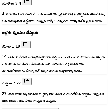
యాకోబు 3:4
4. ఓడలను కూడ చూడుడి; అవి ఎంతో గొప్పవై పెనుగాలికి కొట్టుకొని పోబడినను,
ఓడ నడుపువాని ఉద్దేశము చొప్పున మిక్కిలి చిన్నదగు చుక్కానిచేత త్రిప్పబడును.
ఇళ్లను ధ్వంసం చేస్తుంది
యోబు 1:19
19. గొప్ప సుడిగాలి అరణ్యమార్గముగా వచ్చి ఆ యింటి నాలుగు మూలలను కొట్టగా
అది యౌవనుల మీద పడినందున వారు చనిపోయిరి; దానిని నీకు
తెలియజేయుటకు నేనొక్కడనే తప్పించుకొని వచ్చియున్నాననెను.
మత్తయి 7:27
27. వాన కురిసెను, వరదలు వచ్చెను, గాలి విసిరి ఆ యింటిమీద కొట్టెను, అప్పుడది
కూలబడెను; దాని పాటు గొప్పదని చెప్పెను.