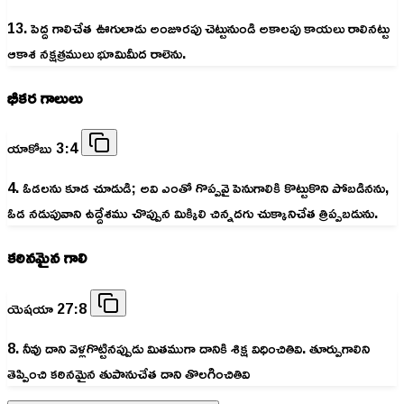
13. పెద్ద గాలిచేత ఊగులాడు అంజూరపు చెట్టునుండి అకాలపు కాయలు రాలినట్టు
ఆకాశ నక్షత్రములు భూమిమీద రాలెను.
భీకర గాలులు
యాకోబు 3:4
4. ఓడలను కూడ చూడుడి; అవి ఎంతో గొప్పవై పెనుగాలికి కొట్టుకొని పోబడినను,
ఓడ నడుపువాని ఉద్దేశము చొప్పున మిక్కిలి చిన్నదగు చుక్కానిచేత త్రిప్పబడును.
కఠినమైన గాలి
యెషయా 27:8
8. నీవు దాని వెళ్లగొట్టినప్పుడు మితముగా దానికి శిక్ష విధించితివి. తూర్పుగాలిని
తెప్పించి కఠినమైన తుపానుచేత దాని తొలగించితివి