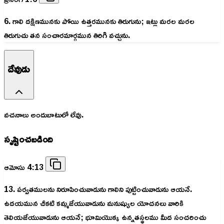
6. గాలి దక్షిణమునకు పోయి ఉత్తరమునకు తిరుగును; ఇట్లు మరల మరల
తిరుగుచు తన సంచారమార్గమున తిరిగి వచ్చును.
దేవుడు
వచనాలు అందుబాటులో లేవు.
సృష్టించబడింది
ఆమోసు 4:13
13. పర్వతములను నిరూపించువాడును గాలిని పుట్టించువాడును ఆయనే.
ఉదయమున చీకటి కమ్మజేయువాడును మనుష్యుల యోచనలు వారికి
తెలియజేయువాడును ఆయనే; భూమియొక్క ఉన్నతస్థలము మీద సంచరించు