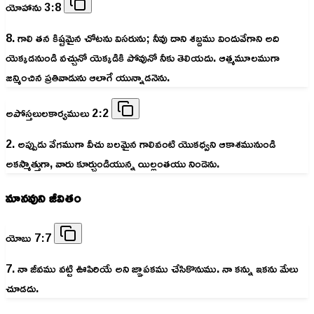
యోహాను 3:8
8. గాలి తన కిష్టమైన చోటను విసరును; నీవు దాని శబ్దము విందువేగాని అది
యెక్కడనుండి వచ్చునో యెక్కడికి పోవునో నీకు తెలియదు. ఆత్మమూలముగా
జన్మించిన ప్రతివాడును ఆలాగే యున్నాడనెను.
అపోస్తలులకార్యములు 2:2
2. అప్పుడు వేగముగా వీచు బలమైన గాలివంటి యొకధ్వని ఆకాశమునుండి
అకస్మాత్తుగా, వారు కూర్చుండియున్న యిల్లంతయు నిండెను.
మానవుని జీవితం
యోబు 7:7
7. నా జీవము వట్టి ఊపిరియే అని జ్ఞాపకము చేసికొనుము. నా కన్ను ఇకను మేలు
చూడదు.