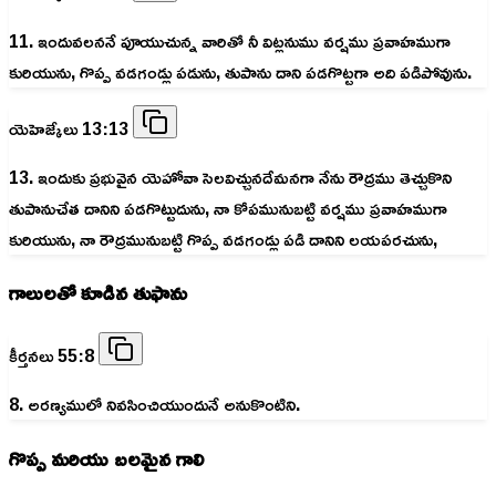
11. ఇందువలననే పూయుచున్న వారితో నీ విట్లనుము వర్షము ప్రవాహముగా
కురియును, గొప్ప వడగండ్లు పడును, తుపాను దాని పడగొట్టగా అది పడిపోవును.
యెహెజ్కేలు 13:13
13. ఇందుకు ప్రభువైన యెహోవా సెలవిచ్చునదేమనగా నేను రౌద్రము తెచ్చుకొని
తుపానుచేత దానిని పడగొట్టుదును, నా కోపమునుబట్టి వర్షము ప్రవాహముగా
కురియును, నా రౌద్రమునుబట్టి గొప్ప వడగండ్లు పడి దానిని లయపరచును,
గాలులతో కూడిన తుఫాను
కీర్తనలు 55:8
8. అరణ్యములో నివసించియుందునే అనుకొంటిని.
గొప్ప మరియు బలమైన గాలి