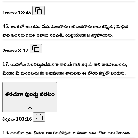
1రాజులు 18:45
45. అంతలో ఆకాశము మేఘములతోను గాలివానతోను కారు కమ్మెను; మోపైన
వాన కురిసెను గనుక అహాబు రథమెక్కి యెజ్రెయేలునకు వెళ్లిపోయెను.
2రాజులు 3:17
17. యెహోవా సెలవిచ్చునదేమనగా గాలియే గాని వర్షమే గాని రాకపోయినను,
మీరును మీ మందలును మీ పశువులును త్రాగుటకు ఈ లోయ నీళ్లతో నిండును.
తరచుగా పుండ్లు పడటం
కీర్తనలు 103:16
16. దానిమీద గాలి వీచగా అది లేకపోవును ఆ మీదట దాని చోటు దాని నెరుగదు.