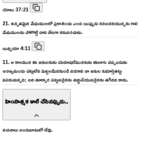
యోబు 37:21
21. ఉన్నతమైన మేఘములలో ప్రకాశించు ఎండ యిప్పుడు కనబడకయున్నను గాలి
మేఘములను పోగొట్టి దాని తేటగా కనుపరచును.
యిర్మియా 4:11
11. ఆ కాలమున ఈ జనులకును యెరూషలేమునకును ఈలాగు చెప్పబడును
అరణ్యమందు చెట్లులేని మెట్టలమీదనుండి వడగాలి నా జనుల కుమార్తెతట్టు
విసరుచున్నది; అది తూర్పార పట్టుటకైనను శుద్ధిచేయుటకైనను తగినది కాదు.
హింసాత్మక కాల్ చేసినప్పుడు..
వచనాలు అందుబాటులో లేవు.