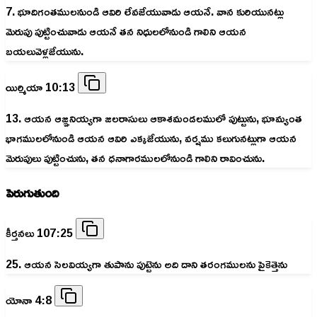
7. భూదిగంతములనుండి ఆవిరి లేవజేయువాడు ఆయనే. వాన కురియునట్లు
మెరుపు పుట్టించువాడు ఆయనే తన నిధులలోనుండి గాలిని ఆయన
బయలువెళ్లజేయును.
యిర్మియా 10:13
13. ఆయన ఆజ్ఞనియ్యగా జలరాసులు ఆకాశమండలములో పుట్టును, భూమ్యంత
భాగములలోనుండి ఆయన ఆవిరి ఎక్కజేయును, వర్షము కలుగునట్లుగా ఆయన
మెరుపులు పుట్టించును, తన ధనాగారములలోనుండి గాలిని రావించును.
పెరుగుతుంది
కీర్తనలు 107:25
25. ఆయన సెలవియ్యగా తుపాను పుట్టెను అది దాని తరంగములను పైకెత్తెను
యోనా 4:8