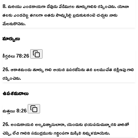
8. మరియు ఎండకాయగా దేవుడు వేడిమిగల తూర్పుగాలిని రప్పించెను. యోనా
తలకు ఎండదెబ్బ తగలగా అతడు సొమ్మసిల్లి బ్రదుకుటకంటె చచ్చుట నాకు
మేలనుకొనెను.
మార్పులు
కీర్తనలు 78:26
26. ఆకాశమందు తూర్పు గాలి ఆయన విసరజేసెను తన బలముచేత దక్షిణపు గాలి
రప్పించెను.
ఉపశమనాలు
మత్తయి 8:26
26. అందుకాయన అల్పవిశ్వాసులారా, యెందుకు భయపడుచున్నారని వారితో
చెప్పి, లేచి గాలిని సముద్రమును గద్దింపగా మిక్కిలి నిమ్మళమాయెను.