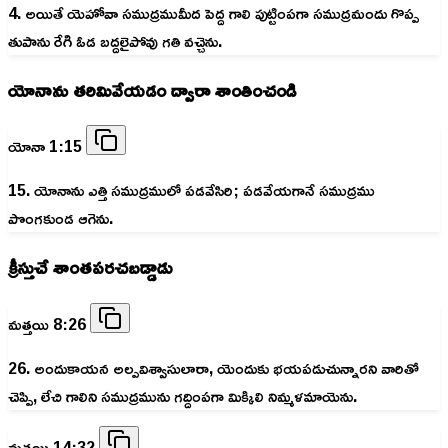
4. అయితే యెహోవా సముద్రముమీద పెద్ద గాలి పుట్టింపగా సముద్రమందు గొప్ప
తుపాను రేగి ఓడ బద్దలైపోవు గతి వచ్చెను.
యోనాను తరిమివేయడం ద్వారా శాంతించండి
యోనా 1:15
15. యోనాను ఎత్తి సముద్రములో పడవేసిరి; పడవేయగానే సముద్రము
పొంగకుండ ఆగెను.
క్రీస్తుచే శాంతపరచబడ్డాడు
మత్తయి 8:26
26. అందుకాయన అల్పవిశ్వాసులారా, యెందుకు భయపడుచున్నారని వారితో
చెప్పి, లేచి గాలిని సముద్రమును గద్దింపగా మిక్కిలి నిమ్మళమాయెను.
మత్తయి 14:32