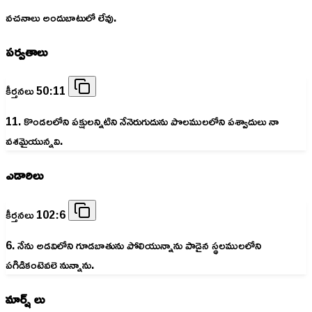
వచనాలు అందుబాటులో లేవు.
పర్వతాలు
కీర్తనలు 50:11
11. కొండలలోని పక్షులన్నిటిని నేనెరుగుదును పొలములలోని పశ్వాదులు నా
వశమైయున్నవి.
ఎడారిలు
కీర్తనలు 102:6
6. నేను అడవిలోని గూడబాతును పోలియున్నాను పాడైన స్థలములలోని
పగిడికంటెవలె నున్నాను.
మార్ష్ లు