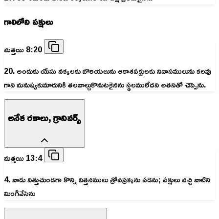
గాలిలోని పక్షులు
మత్తయి 8:20
20. అందుకు యేసు నక్కలకు బొరియలును ఆకాశపక్షులకు నివాసములును కలవు
గాని మనుష్యకుమారునికి తలవాల్చుకొనుటకైనను స్థలములేదని అతనితో చెప్పెను.
అనేక రకాలు, గ్రానివర్స్
మత్తయి 13:4
4. వాడు విత్తుచుండగా కొన్ని విత్తనములు త్రోవప్రక్కను పడెను; పక్షులు వచ్చి వాటిని
మింగివేసెను