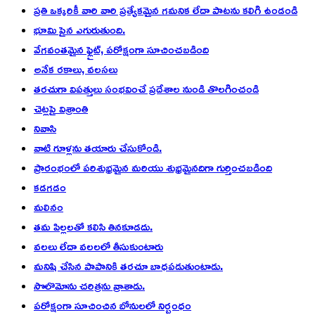
ప్రతి ఒక్కరికీ వారి వారి ప్రత్యేకమైన గమనిక లేదా పాటను కలిగి ఉండండి
భూమి పైన ఎగురుతుంది.
వేగవంతమైన ఫ్లైట్, పరోక్షంగా సూచించబడింది
అనేక రకాలు, వలసలు
తరచుగా విపత్తులు సంభవించే ప్రదేశాల నుండి తొలగించండి
చెట్లపై విశ్రాంతి
నివాసి
వాటి గూళ్లను తయారు చేసుకోండి.
ప్రారంభంలో పరిశుభ్రమైన మరియు శుభ్రమైనదిగా గుర్తించబడింది
కడగడం
మలినం
తమ పిల్లలతో కలిసి తినకూడదు.
వలలు లేదా వలలలో తీసుకుంటారు
మనిషి చేసిన పాపానికి తరచూ బాధపడుతుంటాడు.
సొలొమోను చరిత్రను వ్రాశాడు.
పరోక్షంగా సూచించిన బోనులలో నిర్బంధం