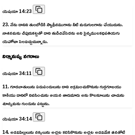
యెషయా 14:23
23. నేను దానిని తుంబోడికి స్వాధీనముగాను నీటి మడుగులగాను చేయుదును.
నాశనమను చీపురుకట్టతో దాని తుడిచివేసెదను అని సైన్యములకధిపతియగు
యెహోవా సెలవిచ్చుచున్నాడు.
నిర్మానుష్య నగరాలు
యెషయా 34:11
11. గూడబాతులును ఏదుపందులును దాని ఆక్రమించుకొనును గుడ్లగూబయు
కాకియు దానిలో నివసించును ఆయన తారుమారు అను కొలనూలును చాచును
శూన్యమను గుండును పట్టును.
యెషయా 34:14
14. అడవిపిల్లులును నక్కలును అచ్చట కలిసికొనును అచ్చట అడవిమేక తనతోటి