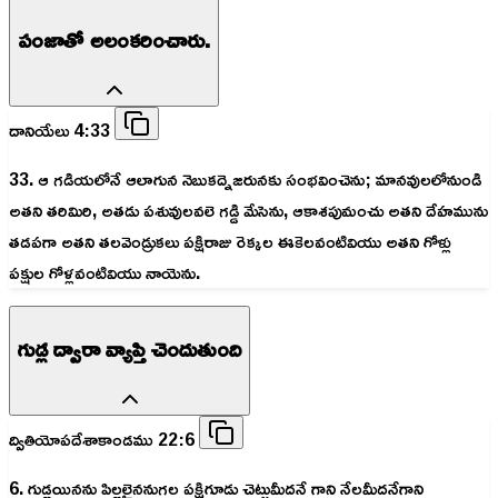
పంజాతో అలంకరించారు.
దానియేలు 4:33
33. ఆ గడియలోనే ఆలాగున నెబుకద్నెజరునకు సంభవించెను; మానవులలోనుండి
అతని తరిమిరి, అతడు పశువులవలె గడ్డి మేసెను, ఆకాశపుమంచు అతని దేహమును
తడపగా అతని తలవెండ్రుకలు పక్షిరాజు రెక్కల ఈకెలవంటివియు అతని గోళ్లు
పక్షుల గోళ్లవంటివియు నాయెను.
గుడ్ల ద్వారా వ్యాప్తి చెందుతుంది
ద్వితియోపదేశాకాండము 22:6
6. గుడ్లయినను పిల్లలైననుగల పక్షిగూడు చెట్టుమీదనే గాని నేలమీదనేగాని