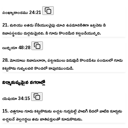
సంఖ్యాకాండము 24:21
21. మరియు అతడు కేనీయులవైపు చూచి ఉపమానరీతిగా ఇట్లనెను నీ
నివాసస్థలము దుర్గమమైనది. నీ గూడు కొండమీద కట్టబడియున్నది.
యిర్మియా 48:28
28. మోయాబు నివాసులారా, పట్టణములు విడువుడి కొండపేటు సందులలో గూడు
కట్టుకొను గువ్వలవలె కొండలో కాపురముండుడి.
నిర్మానుష్యమైన నగరాల్లో
యెషయా 34:15
15. చిత్తగూబ గూడు కట్టుకొనును అచ్చట గుడ్లుపెట్టి పొదిగి నీడలో వాటిని కూర్చును
అచ్చటనే తెల్లగద్దలు తమ జాతిపక్షులతో కూడుకొనును.