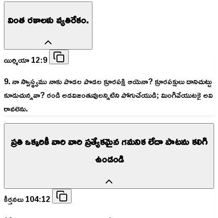
వింత రకాలకు వ్యతిరేకం.
యిర్మియా 12:9
9. నా స్వాస్థ్యము నాకు పొడల పొడల క్రూరపక్షి ఆయెనా? క్రూరపక్షులు దానిచుట్టు
కూడుచున్నవా? రండి అడవిజంతువులన్నిటిని పోగుచేయుడి; మింగివేయుటకై అవి
రావలెను.
ప్రతి ఒక్కరికీ వారి వారి ప్రత్యేకమైన గమనిక లేదా పాటను కలిగి
ఉండండి
కీర్తనలు 104:12