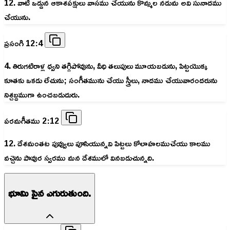
12. వాటి ఒడ్డున ఆకాశపక్షులు వాసము చేయును కొమ్మల నడుమ అవి సునాదము
చేయును.
ప్రసంగి 12:4
4. తిరుగటిరాళ్ల ధ్వని తగ్గిపోవును, వీధి తలుపులు మూయబడును, పిట్టయొక్క
కూతకు ఒకడు లేచును; సంగీతమును చేయు స్త్రీలు, నాదము చేయువారందరును
నిశ్చబ్దముగా ఉంచబడుదురు.
పరమగీతము 2:12
12. దేశమంతట పువ్వులు పూసియున్నవి పిట్టలు కోలాహలముచేయు కాలము
వచ్చెను పావుర స్వరము మన దేశములో వినబడుచున్నది.
భూమి పైన ఎగురుతుంది.