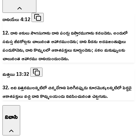
దానియేలు 4:12
12. దాని ఆకులు సొగసుగాను దాని పండ్లు విస్తారముగాను కనబడెను. అందులో
సమస్త జీవకోట్లకు చాలునంత ఆహారముండెను; దాని నీడను అడవిజంతువులు
పండుకొనెను, దాని కొమ్మలలో ఆకాశపక్షులు కూర్చుండెను; సకల మనుష్యులకు
చాలునంత ఆహారము దానియందుండెను.
మత్తయి 13:32
32. అది విత్తనములన్నిటిలో చిన్నదేగాని పెరిగినప్పుడు కూరమొక్కలన్నిటిలో పెద్దదై
ఆకాశపక్షులు వచ్చి దాని కొమ్మలయందు నివసించునంత చెట్టగును.
నివాసి