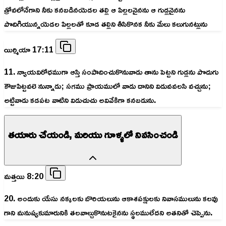
త్రోవలోనేగాని నీకు కనబడినయెడల తల్లి ఆ పిల్లలనైనను ఆ గుడ్లనైనను
పొదిగియున్నయెడల పిల్లలతో కూడ తల్లిని తీసికొనక నీకు మేలు కలుగునట్లును
యిర్మియా 17:11
11. న్యాయవిరోధముగా ఆస్తి సంపాదించుకొనువాడు తాను పెట్టని గుడ్లను పొదుగు
కౌజుపిట్టవలె నున్నాడు; సగము ప్రాయములో వాడు దానిని విడువవలసి వచ్చును;
అట్టివాడు కడపట వాటిని విడుచుచు అవివేకిగా కనబడును.
తయారు చేయండి, మరియు గూళ్ళలో నివసించండి
మత్తయి 8:20
20. అందుకు యేసు నక్కలకు బొరియలును ఆకాశపక్షులకు నివాసములును కలవు
గాని మనుష్యకుమారునికి తలవాల్చుకొనుటకైనను స్థలములేదని అతనితో చెప్పెను.