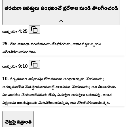
తరచుగా విపత్తులు సంభవించే ప్రదేశాల నుండి తొలగించండి
యిర్మియా 4:25
25. నేను చూడగా నరుడొకడును లేకపోయెను, ఆకాశపక్షులన్నియు
ఎగిరిపోయియుండెను.
యిర్మియా 9:10
10. పర్వతముల విషయమై రోదనమును అంగలార్పును చేయుదును;
అరణ్యములోని మేతస్థలములనుబట్టి విలాపము చేయుదును; అవి పాడాయెను.
సంచారము చేయువాడెవడును లేడు, పశువుల అరుపులు వినబడవు, ఆకాశ
పక్షులును జంతువులును పారిపోయియున్నవి, అవి తొలగిపోయియున్నవి.
చెట్లపై విశ్రాంతి