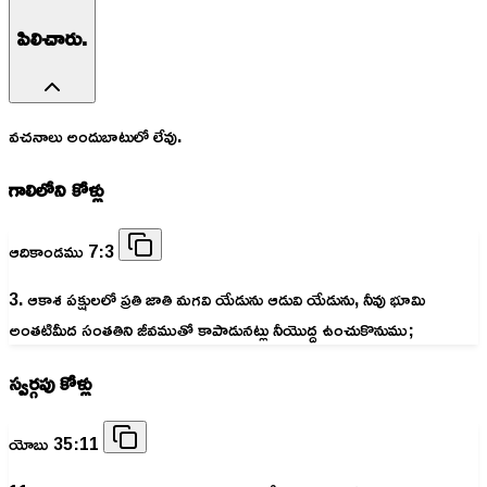
పిలిచారు.
వచనాలు అందుబాటులో లేవు.
గాలిలోని కోళ్లు
ఆదికాండము 7:3
3. ఆకాశ పక్షులలో ప్రతి జాతి మగవి యేడును ఆడువి యేడును, నీవు భూమి
అంతటిమీద సంతతిని జీవముతో కాపాడునట్లు నీయొద్ద ఉంచుకొనుము;
స్వర్గపు కోళ్లు
యోబు 35:11