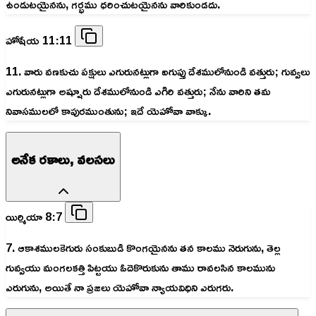
ఉండుటయైనను, గర్భము ధరించుటయైనను వారికుండదు.
హోషేయ 11:11
11. వారు వణకుచు పక్షులు ఎగురునట్లుగా ఐగుప్తు దేశములోనుండి వత్తురు; గువ్వలు
ఎగురునట్లుగా అష్షూరు దేశములోనుండి ఎగిరి వత్తురు; నేను వారిని తమ
నివాసములలో కాపురముంతును; ఇదే యెహోవా వాక్కు.
అనేక రకాలు, వలసలు
యిర్మియా 8:7
7. ఆకాశములకెగురు సంకుబుడి కొంగయైనను తన కాలము నెరుగును, తెల్ల
గువ్వయు మంగలకత్తి పిట్టయు ఓదెకొరుకును తాము రావలసిన కాలమును
ఎరుగును, అయితే నా ప్రజలు యెహోవా న్యాయవిధిని ఎరుగరు.