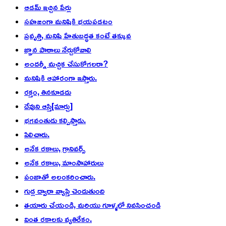
ఆడమ్ ఇచ్చిన పేర్లు
సహజంగా మనిషికి భయపడటం
ప్రవృత్తి, మనిషి హేతుబద్ధత కంటే తక్కువ
జ్ఞాన పాఠాలు నేర్చుకోవాలి
అందర్నీ మచ్చిక చేసుకోగలరా?
మనిషికి ఆహారంగా ఇస్తారు.
రక్తం, తినకూడదు
దేవుని ఆస్తి[మార్చు]
భగవంతుడు కల్పిస్తాడు.
పిలిచారు.
అనేక రకాలు, గ్రానివర్స్
అనేక రకాలు, మాంసాహారులు
పంజాతో అలంకరించారు.
గుడ్ల ద్వారా వ్యాప్తి చెందుతుంది
తయారు చేయండి, మరియు గూళ్ళలో నివసించండి
వింత రకాలకు వ్యతిరేకం.