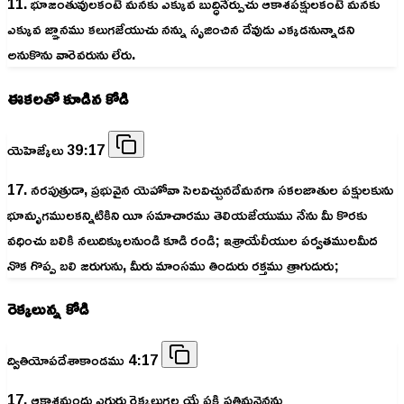
11. భూజంతువులకంటె మనకు ఎక్కువ బుద్ధినేర్పుచు ఆకాశపక్షులకంటె మనకు
ఎక్కువ జ్ఞానము కలుగజేయుచు నన్ను సృజించిన దేవుడు ఎక్కడనున్నాడని
అనుకొను వారెవరును లేరు.
ఈకలతో కూడిన కోడి
యెహెజ్కేలు 39:17
17. నరపుత్రుడా, ప్రభువైన యెహోవా సెలవిచ్చునదేమనగా సకలజాతుల పక్షులకును
భూమృగములకన్నిటికిని యీ సమాచారము తెలియజేయుము నేను మీ కొరకు
వధించు బలికి నలుదిక్కులనుండి కూడి రండి; ఇశ్రాయేలీయుల పర్వతములమీద
నొక గొప్ప బలి జరుగును, మీరు మాంసము తిందురు రక్తము త్రాగుదురు;
రెక్కలున్న కోడి
ద్వితియోపదేశాకాండము 4:17
17. ఆకాశమందు ఎగురు రెక్కలుగల యే పక్షి ప్రతిమనైనను