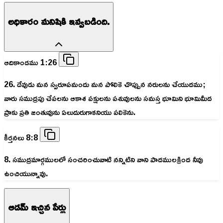
అధికారం మనిషికి ఇవ్వబడింది.
ఆదికాండము 1:26
26. దేవుడు మన స్వరూపమందు మన పోలికె చొప్పున నరులను చేయుదము;
వారు సముద్రపు చేపలను ఆకాశ పక్షులను పశువులను సమస్త భూమిని భూమిమీద
ప్రాకు ప్రతి జంతువును ఏలుదురుగాకనియు పలికెను.
కీర్తనలు 8:8
8. సముద్రమార్గములలో సంచరించువాటి నన్నిటిని వాని పాదములక్రింద నీవు
ఉంచియున్నావు.
ఆడమ్ ఇచ్చిన పేర్లు