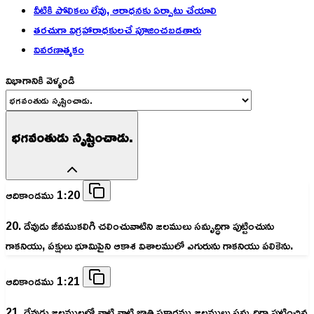
వీటికి పోలికలు లేవు, ఆరాధనకు ఏర్పాటు చేయాలి
తరచుగా విగ్రహారాధకులచే పూజించబడతారు
వివరణాత్మకం
విభాగానికి వెళ్ళండి
భగవంతుడు సృష్టించాడు.
ఆదికాండము 1:20
20. దేవుడు జీవముకలిగి చలించువాటిని జలములు సమృద్ధిగా పుట్టించును
గాకనియు, పక్షులు భూమిపైని ఆకాశ విశాలములో ఎగురును గాకనియు పలికెను.
ఆదికాండము 1:21
21. దేవుడు జలములలో వాటి వాటి జాతి ప్రకారము జలములు సమృద్ధిగా పుట్టించిన