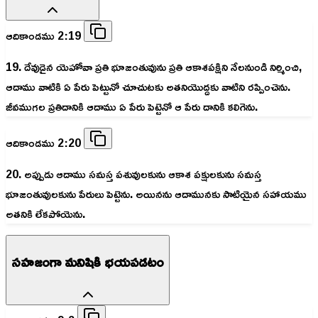
ఆదికాండము 2:19
19. దేవుడైన యెహోవా ప్రతి భూజంతువును ప్రతి ఆకాశపక్షిని నేలనుండి నిర్మించి,
ఆదాము వాటికి ఏ పేరు పెట్టునో చూచుటకు అతనియొద్దకు వాటిని రప్పించెను.
జీవముగల ప్రతిదానికి ఆదాము ఏ పేరు పెట్టెనో ఆ పేరు దానికి కలిగెను.
ఆదికాండము 2:20
20. అప్పుడు ఆదాము సమస్త పశువులకును ఆకాశ పక్షులకును సమస్త
భూజంతువులకును పేరులు పెట్టెను. అయినను ఆదామునకు సాటియైన సహాయము
అతనికి లేకపోయెను.
సహజంగా మనిషికి భయపడటం