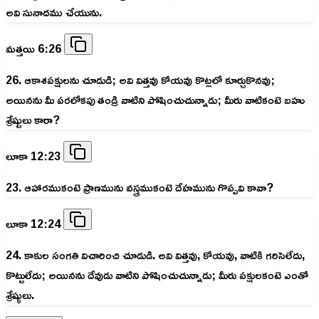
అవి సునాదము చేయును.
మత్తయి 6:26
26. ఆకాశపక్షులను చూడుడి; అవి విత్తవు కోయవు కొట్లలో కూర్చుకొనవు;
అయినను మీ పరలోకపు తండ్రి వాటిని పోషించుచున్నాడు; మీరు వాటికంటె బహు
శ్రేష్టులు కారా?
లూకా 12:23
23. ఆహారముకంటె ప్రాణమును వస్త్రముకంటె దేహమును గొప్పవి కావా?
లూకా 12:24
24. కాకుల సంగతి విచారించి చూడుడి. అవి విత్తవు, కోయవు, వాటికి గరిసెలేదు,
కొట్టులేదు; అయినను దేవుడు వాటిని పోషించుచున్నాడు; మీరు పక్షులకంటె ఎంతో
శ్రేష్ఠులు.