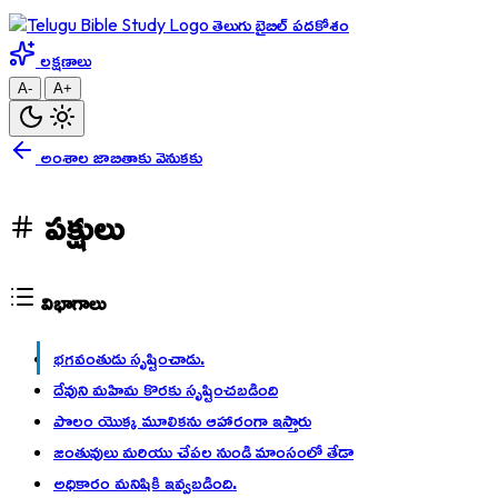
తెలుగు బైబిల్ పదకోశం
లక్షణాలు
A-
A+
అంశాల జాబితాకు వెనుకకు
పక్షులు
విభాగాలు
భగవంతుడు సృష్టించాడు.
దేవుని మహిమ కొరకు సృష్టించబడింది
పొలం యొక్క మూలికను ఆహారంగా ఇస్తారు
జంతువులు మరియు చేపల నుండి మాంసంలో తేడా
అధికారం మనిషికి ఇవ్వబడింది.