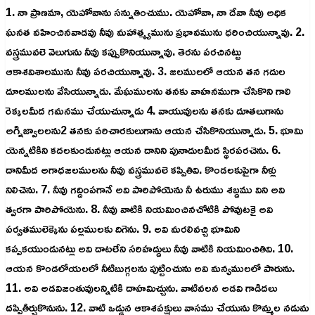
1. నా ప్రాణమా, యెహోవాను సన్నుతించుము. యెహోవా, నా దేవా నీవు అధిక
ఘనత వహించినవాడవు నీవు మహాత్మ్యమును ప్రభావమును ధరించియున్నావు. 2.
వస్త్రమువలె వెలుగును నీవు కప్పుకొనియున్నావు. తెరను పరచినట్టు
ఆకాశవిశాలమును నీవు పరచియున్నావు. 3. జలములలో ఆయన తన గదుల
దూలములను వేసియున్నాడు. మేఘములను తనకు వాహనముగా చేసికొని గాలి
రెక్కలమీద గమనము చేయుచున్నాడు 4. వాయువులను తనకు దూతలుగాను
అగ్నిజ్వాలలను2 తనకు పరిచారకులుగాను ఆయన చేసికొనియున్నాడు. 5. భూమి
యెన్నటికిని కదలకుండునట్లు ఆయన దానిని పునాదులమీద స్థిరపరచెను. 6.
దానిమీద అగాధజలములను నీవు వస్త్రమువలె కప్పితివి. కొండలకుపైగా నీళ్లు
నిలిచెను. 7. నీవు గద్దింపగానే అవి పారిపోయెను నీ ఉరుము శబ్దము విని అవి
త్వరగా పారిపోయెను. 8. నీవు వాటికి నియమించినచోటికి పోవుటకై అవి
పర్వతములెక్కెను పల్లములకు దిగెను. 9. అవి మరలివచ్చి భూమిని
కప్పకయుండునట్లు అవి దాటలేని సరిహద్దులు నీవు వాటికి నియమించితివి. 10.
ఆయన కొండలోయలలో నీటిబుగ్గలను పుట్టించును అవి మన్యములలో పారును.
11. అవి అడవిజంతువులన్నిటికి దాహమిచ్చును. వాటివలన అడవి గాడిదలు
దప్పితీర్చుకొనును. 12. వాటి ఒడ్డున ఆకాశపక్షులు వాసము చేయును కొమ్మల నడుమ