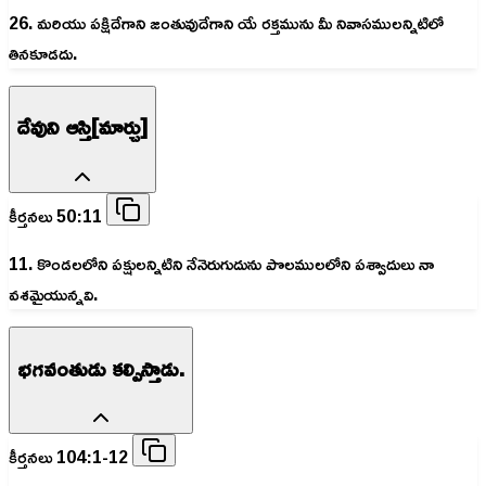
26. మరియు పక్షిదేగాని జంతువుదేగాని యే రక్తమును మీ నివాసములన్నిటిలో
తినకూడదు.
దేవుని ఆస్తి[మార్చు]
కీర్తనలు 50:11
11. కొండలలోని పక్షులన్నిటిని నేనెరుగుదును పొలములలోని పశ్వాదులు నా
వశమైయున్నవి.
భగవంతుడు కల్పిస్తాడు.
కీర్తనలు 104:1-12