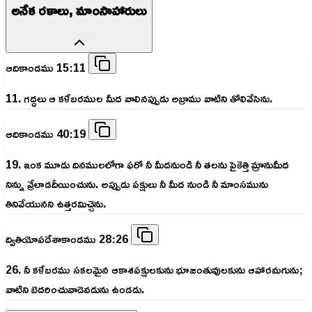
అనేక రకాలు, మాంసాహారులు
ఆదికాండము 15:11
11. గద్దలు ఆ కళేబరముల మీద వాలినప్పుడు అబ్రాము వాటిని తోలివేసెను.
ఆదికాండము 40:19
19. ఇంక మూడు దినములలోగా ఫరో నీ మీదనుండి నీ తలను పైకెత్తి మ్రానుమీద
నిన్ను వ్రేలాడదీయించును. అప్పుడు పక్షులు నీ మీద నుండి నీ మాంసమును
తినివేయునని ఉత్తరమిచ్చెను.
ద్వితియోపదేశాకాండము 28:26
26. నీ కళేబరము సకలమైన ఆకాశపక్షులకును భూజంతువులకును ఆహారమగును;
వాటిని బెదరించువాడెవడును ఉండడు.