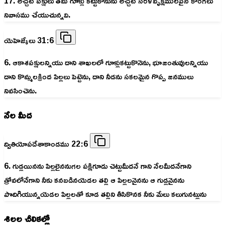
17. అచ్చట పక్షులు తమ గూళ్లు కట్టుకొనును అచ్చట సరళవృక్షములపైన కొంగలు
నివాసము చేయుచున్నవి.
యెహెజ్కేలు 31:6
6. ఆకాశపక్షులన్నియు దాని శాఖలలో గూళ్లుకట్టుకొనెను, భూజంతువులన్నియు
దాని కొమ్మలక్రింద పిల్లలు పెట్టెను, దాని నీడను సకలమైన గొప్ప జనములు
నివసించెను.
నేల మీద
ద్వితియోపదేశాకాండము 22:6
6. గుడ్లయినను పిల్లలైననుగల పక్షిగూడు చెట్టుమీదనే గాని నేలమీదనేగాని
త్రోవలోనేగాని నీకు కనబడినయెడల తల్లి ఆ పిల్లలనైనను ఆ గుడ్లనైనను
పొదిగియున్నయెడల పిల్లలతో కూడ తల్లిని తీసికొనక నీకు మేలు కలుగునట్లును
శిలల చీలికల్లో