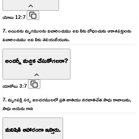
యోబు 12:7
7. అయినను మృగములను విచారించుము అవి నీకు బోధించును ఆకాశపక్షులను
విచారించుము అవి నీకు తెలియజేయును.
అందర్నీ మచ్చిక చేసుకోగలరా?
యాకోబు 3:7
7. మృగపక్షి సర్ప జలచరములలో ప్రతి జాతియు నరజాతిచేత సాధు కాజాలును,
సాధు ఆయెను గాని
మనిషికి ఆహారంగా ఇస్తారు.