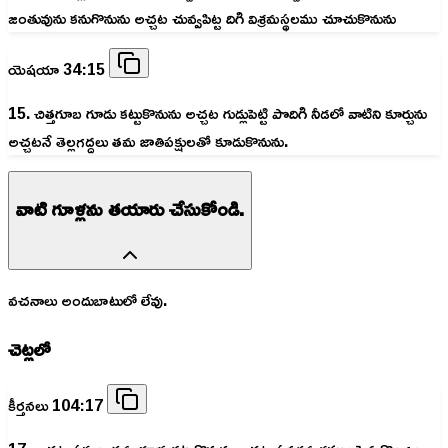
జంతువును కనుగొనును అచ్చట చువ్వపిట్ట దిగి విశ్రమస్థలము చూచుకొనును
యెషయా 34:15
15. చిత్తగూబ గూడు కట్టుకొనును అచ్చట గుడ్లుపెట్టి పొదిగి నీడలో వాటిని కూర్చును
అచ్చటనే తెల్లగద్దలు తమ జాతిపక్షులతో కూడుకొనును.
వాటి గూళ్లను తయారు చేసుకోండి.
వచనాలు అందుబాటులో లేవు.
చెట్లలో
కీర్తనలు 104:17