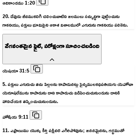
ఆదికాండము 1:20
20. దేవుడు జీవముకలిగి చలించువాటిని జలములు సమృద్ధిగా పుట్టించును
గాకనియు, పక్షులు భూమిపైని ఆకాశ విశాలములో ఎగురును గాకనియు పలికెను.
వేగవంతమైన ఫ్లైట్, పరోక్షంగా సూచించబడింది
యెషయా 31:5
5. పక్షులు ఎగురుచు తమ పిల్లలను కాపాడునట్లు సైన్యములకధిపతియగు యెహోవా
యెరూషలేమును కాపాడును దాని కాపాడుచు విడిపించుచునుండును దానికి
హానిచేయక తప్పించుచునుండును.
హోషేయ 9:11
11. ఎఫ్రాయిము యొక్క కీర్తి పక్షివలె ఎగిరిపోవును; జననమైనను, గర్భముతో