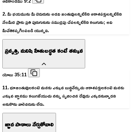
ఆదికాండము 9:2
2. మీ భయమును మీ బెదురును అడవి జంతువులన్నిటికిని ఆకాశపక్షులన్నిటికిని
నేలమీద ప్రాకు ప్రతి పురుగుకును సముద్రపు చేపలన్నిటికిని కలుగును; అవి
మీచేతికప్పగింపబడి యున్నవి.
ప్రవృత్తి, మనిషి హేతుబద్ధత కంటే తక్కువ
యోబు 35:11
11. భూజంతువులకంటె మనకు ఎక్కువ బుద్ధినేర్పుచు ఆకాశపక్షులకంటె మనకు
ఎక్కువ జ్ఞానము కలుగజేయుచు నన్ను సృజించిన దేవుడు ఎక్కడనున్నాడని
అనుకొను వారెవరును లేరు.
జ్ఞాన పాఠాలు నేర్చుకోవాలి