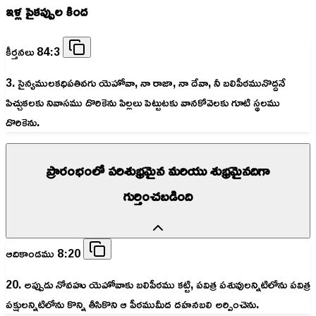
ఇళ్ల పైకప్పుల కింద
కీర్తనలు 84:3
3. సైన్యములకధిపతివగు యెహోవా, నా రాజా, నా దేవా, నీ బలిపీఠమునొద్దనే
పిచ్చుకలకు నివాసము దొరికెను పిల్లలు పెట్టుటకు వానకోవెలకు గూటి స్థలము
దొరికెను.
ప్రారంభంలో పరిశుభ్రమైన మరియు శుభ్రమైనదిగా
గుర్తించబడింది
ఆదికాండము 8:20
20. అప్పుడు నోవహు యెహోవాకు బలిపీఠము కట్టి, పవిత్ర పశువులన్నిటిలోను పవిత్ర
పక్షులన్నిటిలోను కొన్ని తీసికొని ఆ పీఠముమీద దహనబలి అర్పించెను.