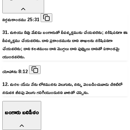
నిర్గమకాండము 25:31
31. మరియు నీవు మేలిమి బంగారుతో దీపవృక్షమును చేయవలెను; నకిషిపనిగా ఈ
దీపవృక్షము చేయవలెను. దాని ప్రకాండమును దాని శాఖలను నకిషిపనిగా
చేయవలెను; దాని కలశములు దాని మొగ్గలు దాని పువ్వులు దానితో ఏకాండమై
యుండవలెను.
యోహాను 8:12
12. మరల యేసు నేను లోకమునకు వెలుగును, నన్ను వెంబడించువాడు చీకటిలో
నడువక జీవపు వెలుగు గలిగియుండునని వారితో చెప్పెను.
బంగారు బలిపీఠం