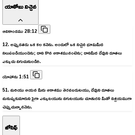
యాకోబు నిచ్చెన
ఆదికాండము 28:12
12. అప్పుడతడు ఒక కల కనెను. అందులో ఒక నిచ్చెన భూమిమీద
నిలుపబడియుండెను; దాని కొన ఆకాశమునంటెను; దానిమీద దేవుని దూతలు
ఎక్కుచు దిగుచునుండిరి.
యోహాను 1:51
51. మరియు ఆయన మీరు ఆకాశము తెరవబడుటయు, దేవుని దూతలు
మనుష్యకుమారుని పైగా ఎక్కుటయును దిగుటయును చూతురని మీతో నిశ్చయముగా
చెప్పుచున్నాననెను.
జోసెఫ్