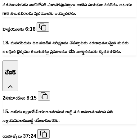
నరహంతుకుడు వాటిలోనికి పారిపోవునట్లుగా వాటిని నియమింపవలెను. అవియు
గాక నలువదిరెండు పురములను ఇయ్యవలెను.
హెబ్రీయులకు 6:18
18. మనయెదుట ఉంచబడిన నిరీక్షణను చేపట్టుటకు శరణాగతులమైన మనకు
బలమైన ధైర్యము కలుగునట్లు ప్రమాణము చేసి వాగ్దానమును దృఢపరచెను.
డేవిడ్
2సమూయేలు 8:15
15. దావీదు ఇశ్రాయేలీయులందరిమీద రాజై తన జనులనందరిని నీతి
న్యాయములనుబట్టి యేలుచుండెను.
యెహెజ్కేలు 37:24