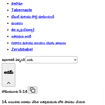
సొలొమో
Tabernacle
టేబుల్ మరియు రొట్టె చూపించండి
మందిరం
జీవ వృక్షం[మార్చు]
అతిక్రమణ ఆఫర్
గుడారం మరియు ఆలయం యొక్క వాయిలు
Zerubbabel
విభాగానికి వెళ్ళండి
ఆడమ్
రోమీయులకు 5:14
14. అయినను ఆదాము చేసిన అతిక్రమమును బోలి పాపము చేయని