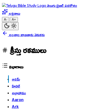
తెలుగు బైబిల్ పదకోశం
లక్షణాలు
A-
A+
అంశాల జాబితాకు వెనుకకు
క్రీస్తు రకములు
విభాగాలు
ఆడమ్
హేబెల్
అబ్రాహాము
Aaron
Ark