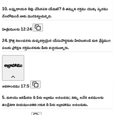
10. అప్పుడాయన నీవు చేసినపని యేమిటి? నీ తమ్ముని రక్తము యొక్క స్వరము
నేలలోనుండి నాకు మొరపెట్టుచున్నది.
హెబ్రీయులకు 12:24
24. క్రొత్త నిబంధనకు మధ్యవర్తియైన యేసునొద్దకును హేబెలుకంటె మరి శ్రేష్ఠముగ
పలుకు ప్రోక్షణ రక్తమునకును మీరు వచ్చియున్నారు.
అబ్రాహాము
ఆదికాండము 17:5
5. మరియు ఇకమీదట నీ పేరు అబ్రాము అనబడదు; నిన్ను అనేక జనములకు
తండ్రినిగా నియమించితిని గనుక నీ పేరు అబ్రాహాము అనబడును.