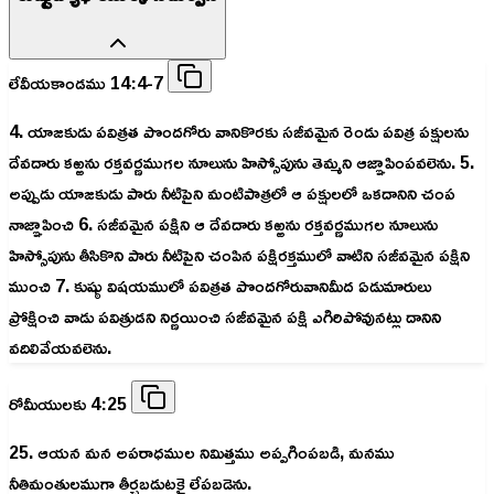
లేవీయకాండము 14:4-7
4. యాజకుడు పవిత్రత పొందగోరు వానికొరకు సజీవమైన రెండు పవిత్ర పక్షులను
దేవదారు కఱ్ఱను రక్తవర్ణముగల నూలును హిస్సోపును తెమ్మని ఆజ్ఞాపింపవలెను. 5.
అప్పుడు యాజకుడు పారు నీటిపైని మంటిపాత్రలో ఆ పక్షులలో ఒకదానిని చంప
నాజ్ఞాపించి 6. సజీవమైన పక్షిని ఆ దేవదారు కఱ్ఱను రక్తవర్ణముగల నూలును
హిస్సోపును తీసికొని పారు నీటిపైని చంపిన పక్షిరక్తములో వాటిని సజీవమైన పక్షిని
ముంచి 7. కుష్ఠు విషయములో పవిత్రత పొందగోరువానిమీద ఏడుమారులు
ప్రోక్షించి వాడు పవిత్రుడని నిర్ణయించి సజీవమైన పక్షి ఎగిరిపోవునట్లు దానిని
వదిలివేయవలెను.
రోమీయులకు 4:25
25. ఆయన మన అపరాధముల నిమిత్తము అప్పగింపబడి, మనము
నీతిమంతులముగా తీర్చబడుటకై లేపబడెను.