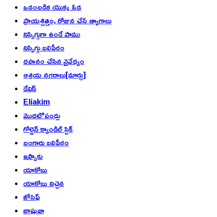
ఒడంబడిక యొక్క ఓడ
ప్రాయశ్చిత్తం, రోజున చేసే త్యాగాలు
నిస్సిగ్గుగా ఉండే పాము
నిస్సిగ్గు బలిపీఠం
దహనం చేసిన నైవేద్యం
ఆశ్రయ నగరాలు[మార్చు]
డేవిడ్
Eliakim
మొదటి*పండ్లు
గోల్డెన్ క్యాండిల్ స్టిక్
బంగారు బలిపీఠం
ఇస్సాకు
యాకోబు
యాకోబు నిచ్చెన
జోసెఫ్
జాషువా