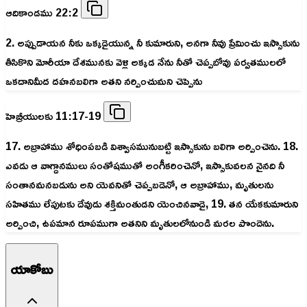
ఆదికాండము 22:2
2. అప్పుడాయన నీకు ఒక్కడైయున్న నీ కుమారుని, అనగా నీవు ప్రేమించు ఇస్సాకును
తీసికొని మోరీయా దేశమునకు వెళ్లి అక్కడ నేను నీతో చెప్పబోవు పర్వతములలో
ఒకదానిమీద దహనబలిగా అతని నర్పించుమని చెప్పెను
హెబ్రీయులకు 11:17-19
17. అబ్రాహాము శోధింపబడి విశ్వాసమునుబట్టి ఇస్సాకును బలిగా అర్పించెను. 18.
ఎవడు ఆ వాగ్దానములు సంతోషముతో అంగీకరించెనో, ఇస్సాకువలన నైనది నీ
సంతానమనబడును అని యెవనితో చెప్పబడెనో, ఆ అబ్రాహాము, మృతులను
సహితము లేపుటకు దేవుడు శక్తిమంతుడని యెంచినవాడై, 19. తన యేకకుమారుని
అర్పించి, ఉపమాన రూపముగా అతనిని మృతులలోనుండి మరల పొందెను.
యాకోబు