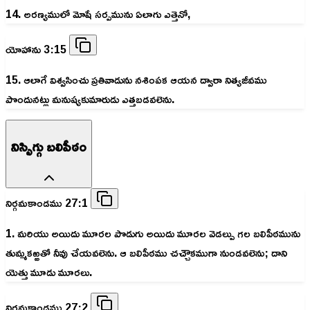
14. అరణ్యములో మోషే సర్పమును ఏలాగు ఎత్తెనో,
యోహాను 3:15
15. ఆలాగే విశ్వసించు ప్రతివాడును నశింపక ఆయన ద్వారా నిత్యజీవము
పొందునట్లు మనుష్యకుమారుడు ఎత్తబడవలెను.
నిస్సిగ్గు బలిపీఠం
నిర్గమకాండము 27:1
1. మరియు అయిదు మూరల పొడుగు అయిదు మూరల వెడల్పు గల బలిపీఠమును
తుమ్మకఱ్ఱతో నీవు చేయవలెను. ఆ బలిపీఠము చచ్చౌకముగా నుండవలెను; దాని
యెత్తు మూడు మూరలు.
నిర్గమకాండము 27:2