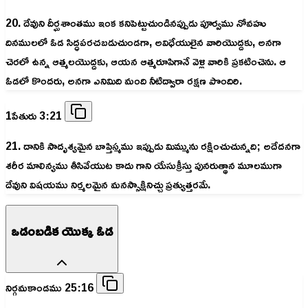
20. దేవుని దీర్ఘశాంతము ఇంక కనిపెట్టుచుండినప్పుడు పూర్వము నోవహు
దినములలో ఓడ సిద్ధపరచబడుచుండగా, అవిధేయులైన వారియొద్దకు, అనగా
చెరలో ఉన్న ఆత్మలయొద్దకు, ఆయన ఆత్మరూపిగానే వెళ్లి వారికి ప్రకటించెను. ఆ
ఓడలో కొందరు, అనగా ఎనిమిది మంది నీటిద్వారా రక్షణ పొందిరి.
1పేతురు 3:21
21. దానికి సాదృశ్యమైన బాప్తిస్మము ఇప్పుడు మిమ్మును రక్షించుచున్నది; అదేదనగా
శరీర మాలిన్యము తీసివేయుట కాదు గాని యేసుక్రీస్తు పునరుత్థాన మూలముగా
దేవుని విషయము నిర్మలమైన మనస్సాక్షినిచ్చు ప్రత్యుత్తరమే.
ఒడంబడిక యొక్క ఓడ
నిర్గమకాండము 25:16