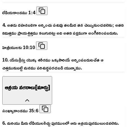
లేవీయకాండము 1:4
4. అతడు దహనబలిగా అర్పించు పశువు తలమీద తన చెయ్యినుంచవలెను; అతని
నిమిత్తము ప్రాయశ్చిత్తము కలుగునట్లు అది అతని పక్షముగా అంగీకరింపబడును.
హెబ్రీయులకు 10:10
10. యేసుక్రీస్తు యొక్క శరీరము ఒక్కసారియే అర్పింపబడుటచేత ఆ
చిత్తమునుబట్టి మనము పరిశుద్ధపరచబడి యున్నాము.
ఆశ్రయ నగరాలు[మార్చు]
సంఖ్యాకాండము 35:6
6. మరియు మీరు లేవీయులకిచ్చు పురములలో ఆరు ఆశ్రయపురములుండవలెను.