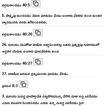
నిర్గమకాండము 40:5
5. సాక్ష్యపు మందసము నెదుట ధూమము వేయు బంగారు వేదికను ఉంచి మందిర
ద్వారమునకు తెరను తగిలింపవలెను.
నిర్గమకాండము 40:26
26. మరియు యెహోవా మోషేకు ఆజ్ఞాపించినట్లు అతడు ప్రత్యక్షపు గుడారములో
అడ్డతెర యెదుట బంగారు ధూపవేదికను ఉంచి
నిర్గమకాండము 40:27
27. దానిమీద పరిమళ ద్రవ్యములను ధూపము వేసెను.
ప్రకటన 8:3
3. మరియు సువర్ణ ధూపార్తిచేత పట్టుకొనియున్న వేరొక దూత వచ్చి బలిపీఠము
ఎదుట నిలువగా సింహాసనము ఎదుట ఉన్న సువర్ణ బలిపీఠము పైన