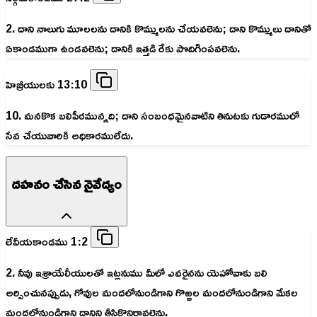
2. దాని నాలుగు మూలలను దానికి కొమ్ములను చేయవలెను; దాని కొమ్ములు దానితో
ఏకాండముగా ఉండవలెను; దానికి ఇత్తడి రేకు పొదిగింపవలెను.
హెబ్రీయులకు 13:10
10. మనకొక బలిపీఠమున్నది; దాని సంబంధమైనవాటిని తినుటకు గుడారములో
సేవ చేయువారికి అధికారములేదు.
దహనం చేసిన నైవేద్యం
లేవీయకాండము 1:2
2. నీవు ఇశ్రాయేలీయులతో ఇట్లనుము మీలో ఎవరైనను యెహోవాకు బలి
అర్పించునప్పుడు, గోవుల మందలోనుండిగాని గొఱ్ఱల మందలోనుండిగాని మేకల
మందలోనుండిగాని దానిని తీసికొనిరావలెను.