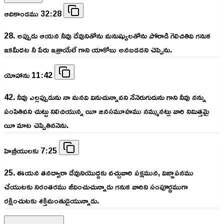
ఆదికాండము 32:28
28. అప్పుడు ఆయన నీవు దేవునితోను మనుష్యులతోను పోరాడి గెలిచితివి గనుక
ఇకమీదట నీ పేరు ఇశ్రాయేలే గాని యాకోబు అనబడదని చెప్పెను.
యోహాను 11:42
42. నీవు ఎల్లప్పుడును నా మనవి వినుచున్నావని నేనెరుగుదును గాని నీవు నన్ను
పంపితివని చుట్టు నిలిచియున్న యీ జనసమూహము నమ్మునట్లు వారి నిమిత్తమై
యీ మాట చెప్పితిననెను.
హెబ్రీయులకు 7:25
25. ఈయన తనద్వారా దేవునియొద్దకు వచ్చువారి పక్షమున, విజ్ఞాపనము
చేయుటకు నిరంతరము జీవించుచున్నాడు గనుక వారిని సంపూర్ణముగా
రక్షించుటకు శక్తిమంతుడైయున్నాడు.