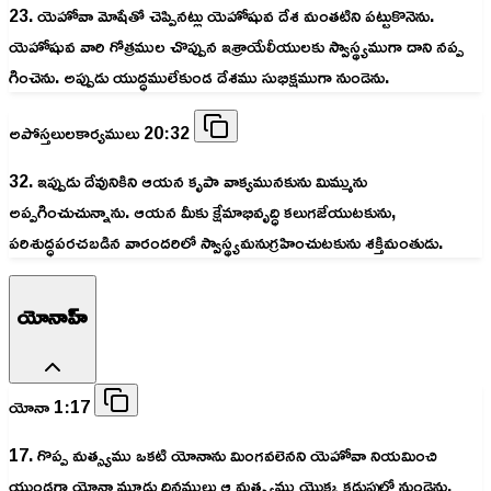
23. యెహోవా మోషేతో చెప్పినట్లు యెహోషువ దేశ మంతటిని పట్టుకొనెను.
యెహోషువ వారి గోత్రముల చొప్పున ఇశ్రాయేలీయులకు స్వాస్థ్యముగా దాని నప్ప
గించెను. అప్పుడు యుద్ధములేకుండ దేశము సుభిక్షముగా నుండెను.
అపోస్తలులకార్యములు 20:32
32. ఇప్పుడు దేవునికిని ఆయన కృపా వాక్యమునకును మిమ్మును
అప్పగించుచున్నాను. ఆయన మీకు క్షేమాభివృద్ధి కలుగజేయుటకును,
పరిశుద్ధపరచబడిన వారందరిలో స్వాస్థ్యమనుగ్రహించుటకును శక్తిమంతుడు.
యోనాహ్
యోనా 1:17
17. గొప్ప మత్స్యము ఒకటి యోనాను మింగవలెనని యెహోవా నియమించి
యుండగా యోనా మూడు దినములు ఆ మత్స్యము యొక్క కడుపులో నుండెను.