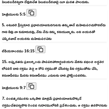
పిలువబడినట్టుగా దేవునిచేత పిలువబడినవాడై యీ ఘనత పొందును.
హెబ్రీయులకు 5:5
5. అటువలె క్రీస్తుకూడ ప్రధానయాజకుడగుటకు తన్నుతానే మహిమపరచుకొనలేదు
గాని నీవు నా కుమారుడవు, నేను నేడు నిన్ను కనియున్నాను. అని ఆయనతో
చెప్పినవాడే అయనను మహిమపరచెను
లేవీయకాండము 16:15
15. అప్పుడతడు ప్రజలర్పించు పాపపరిహారార్ధబలియగు మేకను వధించి అడ్డతెర
లోపలికి దాని రక్తము తెచ్చి ఆ కోడె రక్తముతో చేసినట్లు దీని రక్తముతోను చేసి,
కరుణాపీఠము మీదను కరుణాపీఠము ఎదుటను దాని ప్రోక్షింపవలెను.
హెబ్రీయులకు 9:7
7. సంవత్సరమునకు ఒక్కసారి మాత్రమే ప్రధానయాజకుడొక్కడే
రక్తముచేతపట్టుకొని రెండవ గుడారములోనికి ప్రవేశించును. ఆ రక్తము తనకొరకును