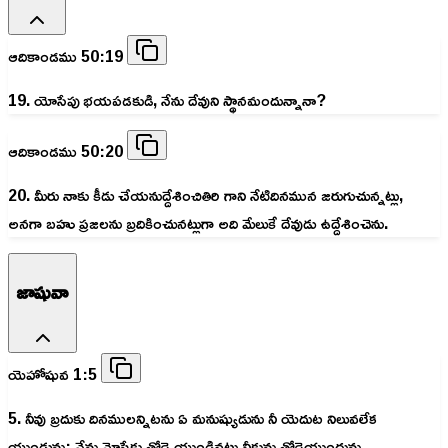
ఆదికాండము 50:19
19. యోసేపు భయపడకుడి, నేను దేవుని స్థానమందున్నానా?
ఆదికాండము 50:20
20. మీరు నాకు కీడు చేయనుద్దేశించితిరి గాని నేటిదినమున జరుగుచున్నట్లు,
అనగా బహు ప్రజలను బ్రదికించునట్లుగా అది మేలుకే దేవుడు ఉద్దేశించెను.
జాషువా
యెహోషువ 1:5
5. నీవు బ్రదుకు దినములన్నిటను ఏ మనుష్యుడును నీ యెదుట నిలువలేక
యుండును; నేను మోషేకు తోడై యుండినట్లు నీకును తోడైయుందును.