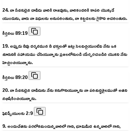
24. నా సేవకుడైన దావీదు వారికి రాజవును, వారికందరికి కాపరి యొక్కడే
యుండును, వారు నా విధులను అనుసరింతురు, నా కట్టడలను గైకొని ఆచరింతురు.
కీర్తనలు 89:19
19. అప్పుడు నీవు దర్శనమున నీ భక్తులతో ఇట్లు సెలవిచ్చియుంటివి నేను ఒక
శూరునికి సహాయము చేసియున్నాను ప్రజలలోనుండి యేర్పరచబడిన యొకని నేను
హెచ్చించియున్నాను.
కీర్తనలు 89:20
20. నా సేవకుడైన దావీదును నేను కనుగొనియున్నాను నా పరిశుద్ధతైలముతో అతని
నభిషేకించియున్నాను.
ఫిలిప్పీయులకు 2:9
9. అందుచేతను పరలోకమందున్నవారిలో గాని, భూమిమీద ఉన్నవారిలో గాని,