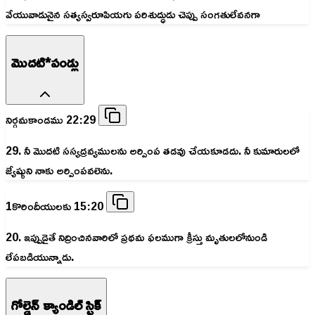
వేయువాడునైన సత్యస్వరూపియగు పరిశుద్ధుడు చెప్పు సంగతులేవనగా
మొదటి*పండ్లు
నిర్గమకాండము 22:29
29. నీ మొదటి సస్యద్రవ్యములను అర్పింప తడవు చేయకూడదు. నీ కుమారులలో
జ్యేష్ఠుని నాకు అర్పింపవలెను.
1కొరిందీయులకు 15:20
20. ఇప్పుడైతే నిద్రించినవారిలో ప్రథమ ఫలముగా క్రీస్తు మృతులలోనుండి
లేపబడియున్నాడు.
గోల్డెన్ క్యాండిల్ స్టిక్