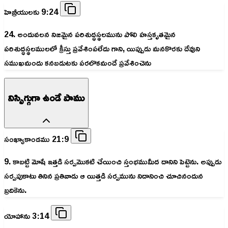
హెబ్రీయులకు 9:24
24. అందువలన నిజమైన పరిశుద్ధస్థలమును పోలి హస్తకృతమైన
పరిశుద్ధస్థలములలో క్రీస్తు ప్రవేశింపలేదు గాని, యిప్పుడు మనకొరకు దేవుని
సముఖమందు కనబడుటకు పరలొకమందే ప్రవేశించెను
నిస్సిగ్గుగా ఉండే పాము
సంఖ్యాకాండము 21:9
9. కాబట్టి మోషే ఇత్తడి సర్పమొకటి చేయించి స్తంభముమీద దానిని పెట్టెను. అప్పుడు
సర్పపుకాటు తినిన ప్రతివాడు ఆ యిత్తడి సర్పమును నిదానించి చూచినందున
బ్రదికెను.
యోహాను 3:14