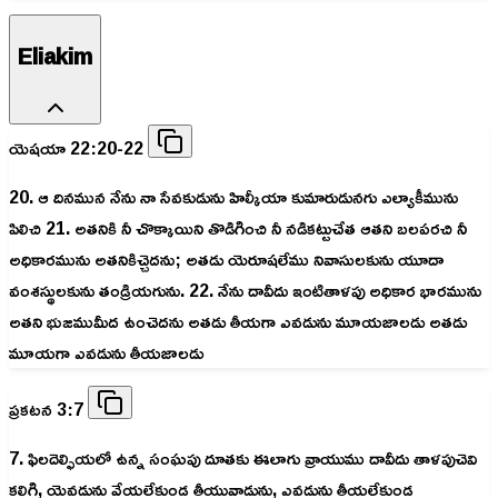
Eliakim
యెషయా 22:20-22
20. ఆ దినమున నేను నా సేవకుడును హిల్కీయా కుమారుడునగు ఎల్యాకీమును
పిలిచి 21. అతనికి నీ చొక్కాయిని తొడిగించి నీ నడికట్టుచేత ఆతని బలపరచి నీ
అధికారమును అతనికిచ్చెదను; అతడు యెరూషలేము నివాసులకును యూదా
వంశస్థులకును తండ్రియగును. 22. నేను దావీదు ఇంటితాళపు అధికార భారమును
అతని భుజముమీద ఉంచెదను అతడు తీయగా ఎవడును మూయజాలడు అతడు
మూయగా ఎవడును తీయజాలడు
ప్రకటన 3:7
7. ఫిలదెల్ఫియలో ఉన్న సంఘపు దూతకు ఈలాగు వ్రాయుము దావీదు తాళపుచెవి
కలిగి, యెవడును వేయలేకుండ తీయువాడును, ఎవడును తీయలేకుండ