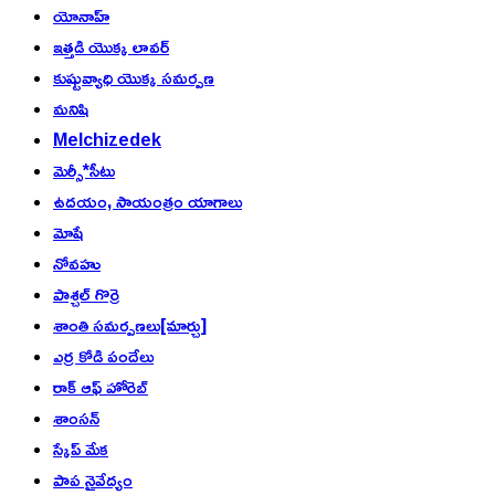
యోనాహ్
ఇత్తడి యొక్క లావర్
కుష్టువ్యాధి యొక్క సమర్పణ
మనిషి
Melchizedek
మెర్సీ*సీటు
ఉదయం, సాయంత్రం యాగాలు
మోషే
నోవహు
పాశ్చల్ గొర్రె
శాంతి సమర్పణలు[మార్చు]
ఎర్ర కోడి పందేలు
రాక్ ఆఫ్ హోరెబ్
శాంసన్
స్కేప్ మేక
పాప నైవేద్యం