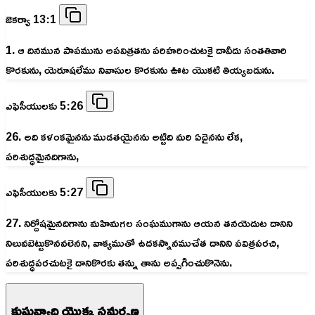
జెకర్యా 13:1
1. ఆ దినమున పాపమును అపవిత్రతను పరిహరించుటకై దావీదు సంతతివారి
కొరకును, యెరూషలేము నివాసుల కొరకును ఊట యొకటి తియ్యబడును.
ఎఫెసీయులకు 5:26
26. అది కళంకమైనను ముడతయైనను అట్టిది మరి ఏదైనను లేక,
పరిశుద్ధమైనదిగాను,
ఎఫెసీయులకు 5:27
27. నిర్దోషమైనదిగాను మహిమగల సంఘముగాను ఆయన తనయెదుట దానిని
నిలువబెట్టుకొనవలెనని, వాక్యముతో ఉదకస్నానముచేత దానిని పవిత్రపరచి,
పరిశుద్ధపరచుటకై దానికొరకు తన్ను తాను అప్పగించుకొనెను.
కుష్టువ్యాధి యొక్క సమర్పణ