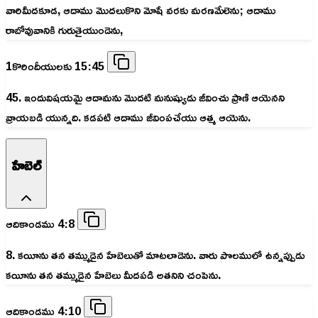
వారిమీదకూడ, ఆదాము మొదలుకొని మోషే వరకు మరణమేలెను; ఆదాము
రాబోవువానికి గురుతైయుండెను,
1కొరిందీయులకు 15:45
45. ఇందువిషయమై ఆదామను మొదటి మనుష్యుడు జీవించు ప్రాణి ఆయెనని
వ్రాయబడి యున్నది. కడపటి ఆదాము జీవింపచేయు ఆత్మ ఆయెను.
హేబెల్
ఆదికాండము 4:8
8. కయీను తన తమ్ముడైన హేబెలుతో మాటలాడెను. వారు పొలములో ఉన్నప్పుడు
కయీను తన తమ్ముడైన హేబెలు మీదపడి అతనిని చంపెను.
ఆదికాండము 4:10