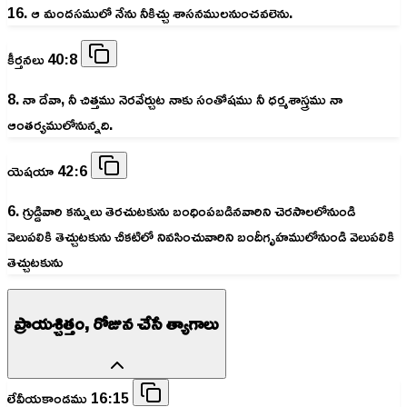
16. ఆ మందసములో నేను నీకిచ్చు శాసనములనుంచవలెను.
కీర్తనలు 40:8
8. నా దేవా, నీ చిత్తము నెరవేర్చుట నాకు సంతోషము నీ ధర్మశాస్త్రము నా
ఆంతర్యములోనున్నది.
యెషయా 42:6
6. గ్రుడ్డివారి కన్నులు తెరచుటకును బంధింపబడినవారిని చెరసాలలోనుండి
వెలుపలికి తెచ్చుటకును చీకటిలో నివసించువారిని బందీగృహములోనుండి వెలుపలికి
తెచ్చుటకును
ప్రాయశ్చిత్తం, రోజున చేసే త్యాగాలు
లేవీయకాండము 16:15