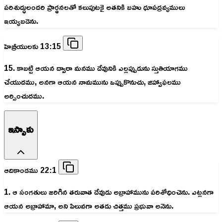
పరిశుద్ధులందరి ప్రార్థనలతో కలుపుటకై అతనికి బహు ధూపద్రవ్యములు
ఇయ్యబడెను.
హెబ్రీయులకు 13:15
15. కాబట్టి ఆయన ద్వారా మనము దేవునికి ఎల్లప్పుడును స్తుతియాగము
చేయుదము, అనగా ఆయన నామమును ఒప్పుకొనుచు, జిహ్వాఫలము
అర్పించుదము.
ఇస్సాకు
ఆదికాండము 22:1
1. ఆ సంగతులు జరిగిన తరువాత దేవుడు అబ్రాహామును పరిశోధించెను. ఎట్లనగా
ఆయన అబ్రాహామా, అని పిలువగా అతడు చిత్తము ప్రభువా అనెను.