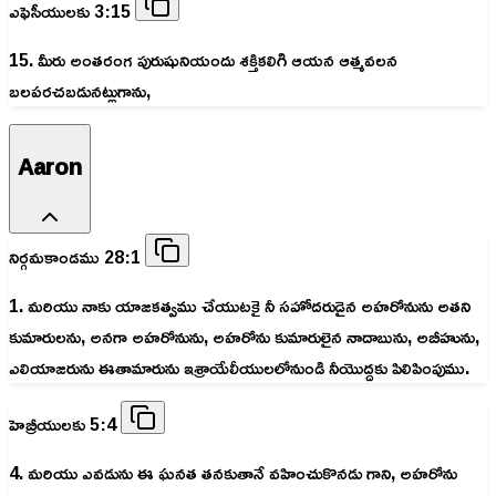
ఎఫెసీయులకు 3:15
15. మీరు అంతరంగ పురుషునియందు శక్తికలిగి ఆయన ఆత్మవలన
బలపరచబడునట్లుగాను,
Aaron
నిర్గమకాండము 28:1
1. మరియు నాకు యాజకత్వము చేయుటకై నీ సహోదరుడైన అహరోనును అతని
కుమారులను, అనగా అహరోనును, అహరోను కుమారులైన నాదాబును, అబీహును,
ఎలియాజరును ఈతామారును ఇశ్రాయేలీయులలోనుండి నీయొద్దకు పిలిపింపుము.
హెబ్రీయులకు 5:4
4. మరియు ఎవడును ఈ ఘనత తనకుతానే వహించుకొనడు గాని, అహరోను