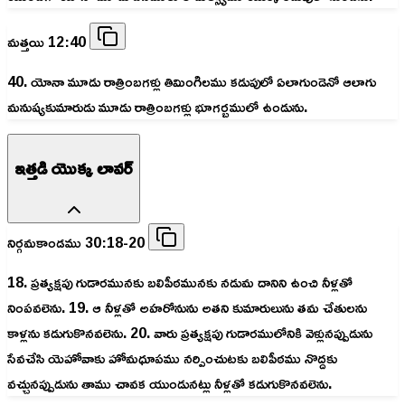
మత్తయి 12:40
40. యోనా మూడు రాత్రింబగళ్లు తివిుంగిలము కడుపులో ఏలాగుండెనో ఆలాగు
మనుష్యకుమారుడు మూడు రాత్రింబగళ్లు భూగర్బములో ఉండును.
ఇత్తడి యొక్క లావర్
నిర్గమకాండము 30:18-20
18. ప్రత్యక్షపు గుడారమునకు బలిపీఠమునకు నడుమ దానిని ఉంచి నీళ్లతో
నింపవలెను. 19. ఆ నీళ్లతో అహరోనును అతని కుమారులును తమ చేతులను
కాళ్లను కడుగుకొనవలెను. 20. వారు ప్రత్యక్షపు గుడారములోనికి వెళ్లునప్పుడును
సేవచేసి యెహోవాకు హోమధూపము నర్పించుటకు బలిపీఠము నొద్దకు
వచ్చునప్పుడును తాము చావక యుండునట్లు నీళ్లతో కడుగుకొనవలెను.