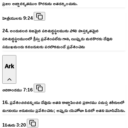
ప్రజల అజ్ఞానకృతముల కొరకును అతడర్పించును.
హెబ్రీయులకు 9:24
24. అందువలన నిజమైన పరిశుద్ధస్థలమును పోలి హస్తకృతమైన
పరిశుద్ధస్థలములలో క్రీస్తు ప్రవేశింపలేదు గాని, యిప్పుడు మనకొరకు దేవుని
సముఖమందు కనబడుటకు పరలొకమందే ప్రవేశించెను
Ark
ఆదికాండము 7:16
16. ప్రవేశించినవన్నియు దేవుడు అతని కాజ్ఞాపించిన ప్రకారము సమస్త శరీరులలో
మగదియు ఆడుదియు ప్రవేశించెను; అప్పుడు యెహోవా ఓడలో అతని మూసివేసెను.
1పేతురు 3:20