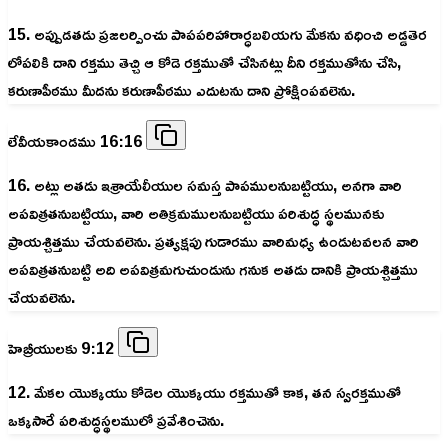
15. అప్పుడతడు ప్రజలర్పించు పాపపరిహారార్ధబలియగు మేకను వధించి అడ్డతెర
లోపలికి దాని రక్తము తెచ్చి ఆ కోడె రక్తముతో చేసినట్లు దీని రక్తముతోను చేసి,
కరుణాపీఠము మీదను కరుణాపీఠము ఎదుటను దాని ప్రోక్షింపవలెను.
లేవీయకాండము 16:16
16. అట్లు అతడు ఇశ్రాయేలీయుల సమస్త పాపములనుబట్టియు, అనగా వారి
అపవిత్రతనుబట్టియు, వారి అతిక్రమములనుబట్టియు పరిశుద్ధ స్థలమునకు
ప్రాయశ్చిత్తము చేయవలెను. ప్రత్యక్షపు గుడారము వారిమధ్య ఉండుటవలన వారి
అపవిత్రతనుబట్టి అది అపవిత్రమగుచుండును గనుక అతడు దానికి ప్రాయశ్చిత్తము
చేయవలెను.
హెబ్రీయులకు 9:12
12. మేకల యొక్కయు కోడెల యొక్కయు రక్తముతో కాక, తన స్వరక్తముతో
ఒక్కసారే పరిశుద్ధస్థలములో ప్రవేశించెను.