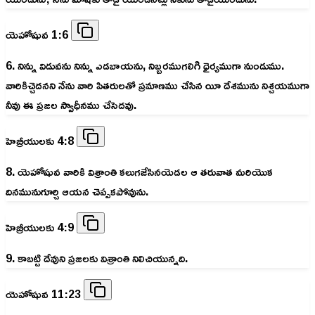
యెహోషువ 1:6
6. నిన్ను విడువను నిన్ను ఎడబాయను, నిబ్బరముగలిగి ధైర్యముగా నుండుము.
వారికిచ్చెదనని నేను వారి పితరులతో ప్రమాణము చేసిన యీ దేశమును నిశ్చయముగా
నీవు ఈ ప్రజల స్వాధీనము చేసెదవు.
హెబ్రీయులకు 4:8
8. యెహోషువ వారికి విశ్రాంతి కలుగజేసినయెడల ఆ తరువాత మరియొక
దినమునుగూర్చి ఆయన చెప్పకపోవును.
హెబ్రీయులకు 4:9
9. కాబట్టి దేవుని ప్రజలకు విశ్రాంతి నిలిచియున్నది.
యెహోషువ 11:23