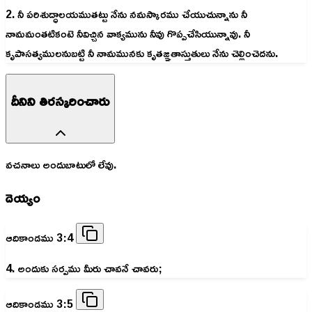
2. నీ పరిశుద్ధాలయముతట్టు నేను నమస్కారము చేయుచున్నాను నీ
నామమంతటికంటె నీవిచ్చిన వాక్యమును నీవు గొప్పచేసియున్నావు. నీ
కృపాసత్యములనుబట్టి నీ నామమునకు కృతజ్ఞతాస్తుతులు నేను చెల్లించెదను.
దీనిని తిరస్కరించారు
వచనాలు అందుబాటులో లేవు.
దెయ్యం
ఆదికాండము 3:4
4. అందుకు సర్పము మీరు చావనే చావరు;
ఆదికాండము 3:5