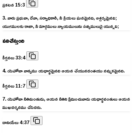
ప్రకటన 15:3
3. వారు ప్రభువా, దేవా, సర్వాధికారీ, నీ క్రియలు ఘనమైనవి, ఆశ్చర్యమైనవి;
యుగములకు రాజా, నీ మార్గములు న్యాయములును సత్యములునై యున్నవి;
పనిచేస్తుంది
కీర్తనలు 33:4
4. యెహోవా వాక్యము యథార్థమైనది ఆయన చేయునదంతయు నమ్మకమైనది.
కీర్తనలు 11:7
7. యెహోవా నీతిమంతుడు, ఆయన నీతిని ప్రేమించువాడు యథార్థవంతులు ఆయన
ముఖదర్శనము చేసెదరు.
దానియేలు 4:37