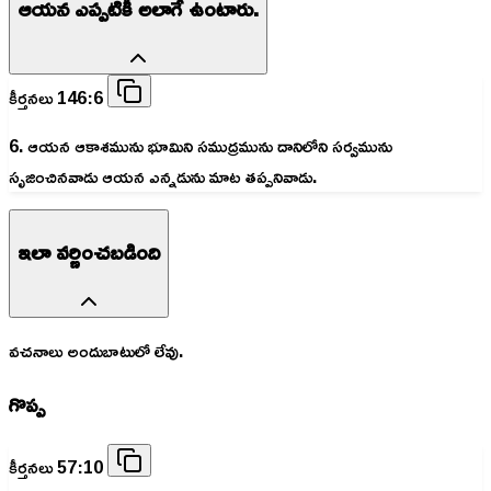
ఆయన ఎప్పటికీ అలాగే ఉంటారు.
కీర్తనలు 146:6
6. ఆయన ఆకాశమును భూమిని సముద్రమును దానిలోని సర్వమును
సృజించినవాడు ఆయన ఎన్నడును మాట తప్పనివాడు.
ఇలా వర్ణించబడింది
వచనాలు అందుబాటులో లేవు.
గొప్ప
కీర్తనలు 57:10