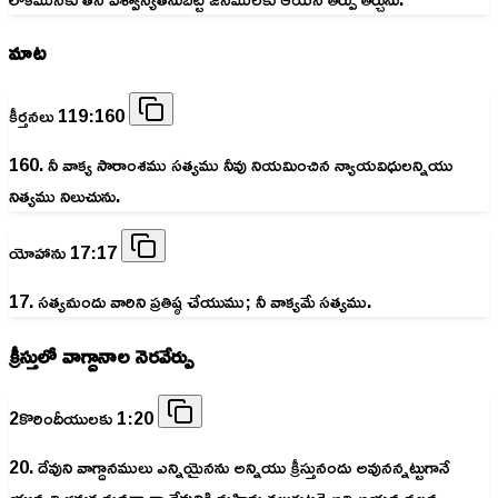
మాట
కీర్తనలు 119:160
160. నీ వాక్య సారాంశము సత్యము నీవు నియమించిన న్యాయవిధులన్నియు
నిత్యము నిలుచును.
యోహాను 17:17
17. సత్యమందు వారిని ప్రతిష్ఠ చేయుము; నీ వాక్యమే సత్యము.
క్రీస్తులో వాగ్దానాల నెరవేర్పు
2కొరిందీయులకు 1:20
20. దేవుని వాగ్దానములు ఎన్నియైనను అన్నియు క్రీస్తునందు అవునన్నట్టుగానే