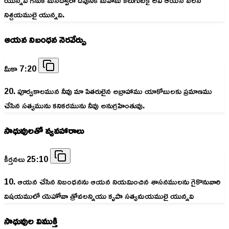
యున్నవి గనుక మనద్వారా దేవునికి మహిమ కలుగుటకై అవి ఆయన వలన
నిశ్చయములై యున్నవి.
ఆయన నిబ౦ధన నెరవేర్పు
మీకా 7:20
20. పూర్వకాలమున నీవు మా పితరులైన అబ్రాహాము యాకోబులకు ప్రమాణము
చేసిన సత్యమును కనికరమును నీవు అనుగ్రహింతువు.
సాధువులతో వ్యవహారాలు
కీర్తనలు 25:10
10. ఆయన చేసిన నిబంధనను ఆయన నియమించిన శాసనములను గైకొనువారి
విషయములో యెహోవా త్రోవలన్నియు కృపా సత్యమయములై యున్నవి
సాధువుల విముక్తి