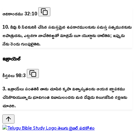
ఆదికాండము 32:10
10. నీవు నీ సేవకునికి చేసిన సమస్తమైన ఉపకారములకును సమస్త సత్యమునకును
అపాత్రుడను, ఎట్లనగా నాచేతికఱ్ఱతో మాత్రమే యీ యొర్దాను దాటితిని; ఇప్పుడు
నేను రెండు గుంపులైతిని.
ఇజ్రాయెల్
కీర్తనలు 98:3
3. ఇశ్రాయేలు సంతతికి తాను చూపిన కృపా విశ్వాస్యతలను ఆయన జ్ఞాపకము
చేసికొనియున్నాడు భూదిగంత నివాసులందరు మన దేవుడు కలుగజేసిన రక్షణను
చూచిరి.
తెలుగు బైబిల్ పదకోశం