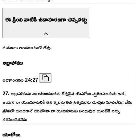
ఈ క్రింది వాటికి ఉదాహరణగా చెప్పవచ్చు
వచనాలు అందుబాటులో లేవు.
అబ్రాహాము
ఆదికాండము 24:27
27. అబ్రాహామను నా యాజమానుని దేవుడైన యెహోవా స్తుతింపబడును గాక;
ఆయన నా యజమానునికి తన కృపను తన సత్యమును చూపుట మానలేదు; నేను
త్రోవలో నుండగానే యెహోవా నా యజమానుని బంధువుల యింటికి నన్ను
నడిపించెననెను
యాకోబు