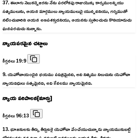
37. ఈలాగు నెబుకద్నెజరను నేను పరలోకపు రాజుయొక్క కార్యములన్నియు
సత్యములును, ఆయన మార్గములు న్యాయములునై యున్నవనియు, గర్వముతో
నటించువారిని ఆయన అణపశక్తుడనియు, ఆయనను స్తుతించుచు కొనియాడుచు
ఘనపరచుచు నున్నాను.
న్యాయపరమైన చట్టాలు
కీర్తనలు 19:9
9. యెహోవాయందైన భయము పవిత్రమైనది, అది నిత్యము నిలుచును యెహోవా
న్యాయవిధులు సత్యమైనవి, అవి కేవలము న్యాయమైనవి.
న్యాయ పరిపాలన[మార్చు]
కీర్తనలు 96:13
13. భూజనులకు తీర్పు తీర్చుటకై యెహోవా వేంచేయుచున్నాడు న్యాయమునుబట్టి
లోకమునకు తన విశ్వాస్యతనుబట్టి జనములకు ఆయన తీర్పు తీర్చును.