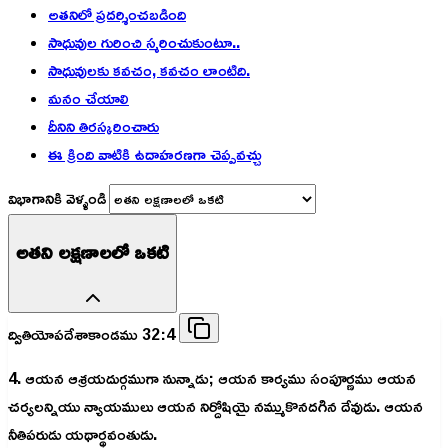
అతనిలో ప్రదర్శించబడింది
సాధువుల గురించి స్మరించుకుంటూ..
సాధువులకు కవచం, కవచం లాంటిది.
మనం చేయాలి
దీనిని తిరస్కరించారు
ఈ క్రింది వాటికి ఉదాహరణగా చెప్పవచ్చు
విభాగానికి వెళ్ళండి
అతని లక్షణాలలో ఒకటి
ద్వితియోపదేశాకాండము 32:4
4. ఆయన ఆశ్రయదుర్గముగా నున్నాడు; ఆయన కార్యము సంపూర్ణము ఆయన
చర్యలన్నియు న్యాయములు ఆయన నిర్దోషియై నమ్ముకొనదగిన దేవుడు. ఆయన
నీతిపరుడు యథార్థవంతుడు.