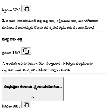
కీర్తనలు 57:3
3. ఆయన ఆకాశమునుండి ఆజ్ఞ ఇచ్చి నన్ను రక్షించును నన్ను మింగగోరువారు
దూషణలు పలుకునప్పుడు దేవుడు తన కృపాసత్యములను పంపును.(సెలా.)
దుష్టులకు శిక్ష
ప్రకటన 16:7
7. అందుకు అవును ప్రభువా, దేవా, సర్వాధికారీ, నీ తీర్పులు సత్యములును
న్యాయములునై యున్నవని బలిపీఠము చెప్పుట వింటిని.
సాధువుల గురించి స్మరించుకుంటూ..
కీర్తనలు 98:3