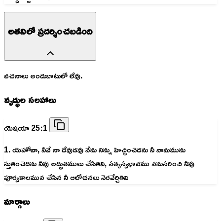
అతనిలో ప్రదర్శించబడింది
వచనాలు అందుబాటులో లేవు.
వృద్ధుల సలహాలు
యెషయా 25:1
1. యెహోవా, నీవే నా దేవుడవు నేను నిన్ను హెచ్చించెదను నీ నామమును
స్తుతించెదను నీవు అద్భుతములు చేసితివి, సత్యస్వభావము ననుసరించి నీవు
పూర్వకాలమున చేసిన నీ ఆలోచనలు నెరవేర్చితివి
మార్గాలు