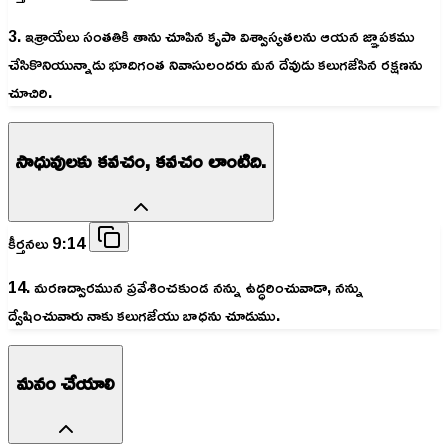
3. ఇశ్రాయేలు సంతతికి తాను చూపిన కృపా విశ్వాస్యతలను ఆయన జ్ఞాపకము
చేసికొనియున్నాడు భూదిగంత నివాసులందరు మన దేవుడు కలుగజేసిన రక్షణను
చూచిరి.
సాధువులకు కవచం, కవచం లాంటిది.
కీర్తనలు 9:14
14. మరణద్వారమున ప్రవేశించకుండ నన్ను ఉద్ధరించువాడా, నన్ను
ద్వేషించువారు నాకు కలుగజేయు బాధను చూడుము.
మనం చేయాలి