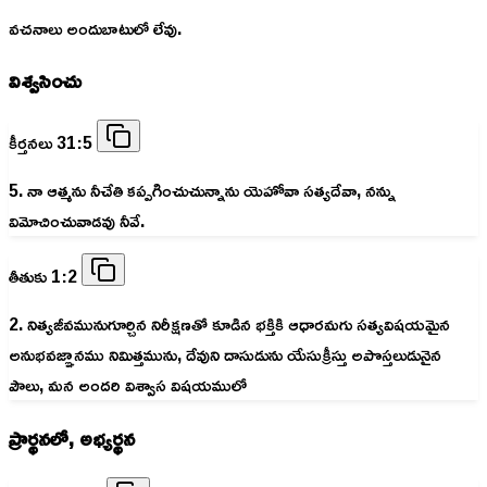
వచనాలు అందుబాటులో లేవు.
విశ్వసించు
కీర్తనలు 31:5
5. నా ఆత్మను నీచేతి కప్పగించుచున్నాను యెహోవా సత్యదేవా, నన్ను
విమోచించువాడవు నీవే.
తీతుకు 1:2
2. నిత్యజీవమునుగూర్చిన నిరీక్షణతో కూడిన భక్తికి ఆధారమగు సత్యవిషయమైన
అనుభవజ్ఞానము నిమిత్తమును, దేవుని దాసుడును యేసుక్రీస్తు అపొస్తలుడునైన
పౌలు, మన అందరి విశ్వాస విషయములో
ప్రార్థనలో, అభ్యర్థన