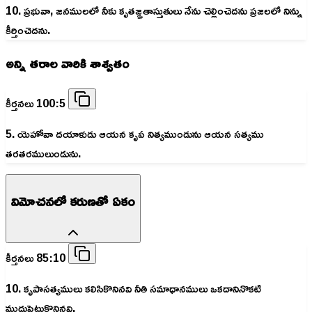
10. ప్రభువా, జనములలో నీకు కృతజ్ఞతాస్తుతులు నేను చెల్లించెదను ప్రజలలో నిన్ను
కీర్తించెదను.
అన్ని తరాల వారికి శాశ్వతం
కీర్తనలు 100:5
5. యెహోవా దయాళుడు ఆయన కృప నిత్యముండును ఆయన సత్యము
తరతరములుండును.
విమోచనలో కరుణతో ఏకం
కీర్తనలు 85:10
10. కృపాసత్యములు కలిసికొనినవి నీతి సమాధానములు ఒకదానినొకటి
ముద్దుపెట్టుకొనినవి.