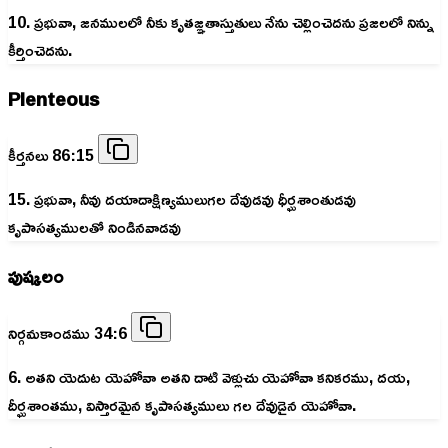
10. ప్రభువా, జనములలో నీకు కృతజ్ఞతాస్తుతులు నేను చెల్లించెదను ప్రజలలో నిన్ను
కీర్తించెదను.
Plenteous
కీర్తనలు 86:15
15. ప్రభువా, నీవు దయాదాక్షిణ్యములుగల దేవుడవు ధీర్ఘశాంతుడవు
కృపాసత్యములతో నిండినవాడవు
పుష్కలం
నిర్గమకాండము 34:6
6. అతని యెదుట యెహోవా అతని దాటి వెళ్లుచు యెహోవా కనికరము, దయ,
దీర్ఘశాంతము, విస్తారమైన కృపాసత్యములు గల దేవుడైన యెహోవా.