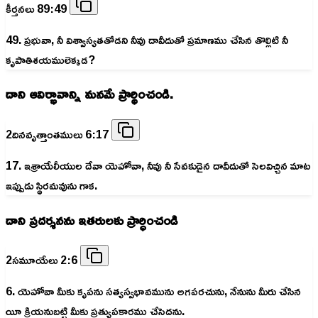
కీర్తనలు 89:49
49. ప్రభువా, నీ విశ్వాస్యతతోడని నీవు దావీదుతో ప్రమాణము చేసిన తొల్లిటి నీ
కృపాతిశయములెక్కడ?
దాని ఆవిర్భావాన్ని మనమే ప్రార్థించండి.
2దినవృత్తాంతములు 6:17
17. ఇశ్రాయేలీయుల దేవా యెహోవా, నీవు నీ సేవకుడైన దావీదుతో సెలవిచ్చిన మాట
ఇప్పుడు స్థిరమవును గాక.
దాని ప్రదర్శనను ఇతరులకు ప్రార్ధించండి
2సమూయేలు 2:6
6. యెహోవా మీకు కృపను సత్యస్వభావమును అగపరచును, నేనును మీరు చేసిన
యీ క్రియనుబట్టి మీకు ప్రత్యుపకారము చేసెదను.