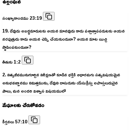
ఉల్లంఘన
సంఖ్యాకాండము 23:19
19. దేవుడు అబద్ధమాడుటకు ఆయన మానవుడు కాడు పశ్చాత్తాపపడుటకు ఆయన
నరపుత్రుడు కాడు ఆయన చెప్పి చేయకుండునా? ఆయన మాట యిచ్చి
స్థాపింపకుండునా?
తీతుకు 1:2
2. నిత్యజీవమునుగూర్చిన నిరీక్షణతో కూడిన భక్తికి ఆధారమగు సత్యవిషయమైన
అనుభవజ్ఞానము నిమిత్తమును, దేవుని దాసుడును యేసుక్రీస్తు అపొస్తలుడునైన
పౌలు, మన అందరి విశ్వాస విషయములో
మేఘాలకు చేరుకోవడం
కీర్తనలు 57:10