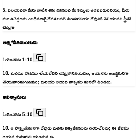
5. ఏలయనగా మీరు వాటిని తిను దినమున మీ కన్నులు తెరవబడుననియు, మీరు
మంచిచెడ్డలను ఎరిగినవారై దేవతలవలె ఉందురనియు దేవునికి తెలియునని స్త్రీతో
చెప్పగా
ఆత్మ*నీతిమంతుడు
1యోహాను 1:10
10. మనము పాపము చేయలేదని చెప్పుకొనినయెడల, ఆయనను అబద్ధికునిగా
చేయువారమగుదుము; మరియు ఆయన వాక్యము మనలో ఉండదు.
అవిశ్వాసులు
1యోహాను 5:10
10. ఆ సాక్ష్యమేమనగా దేవుడు మనకు నిత్యజీవమును దయచేసెను; ఈ జీవము
ఆయన కుమారుని యందున్నది.