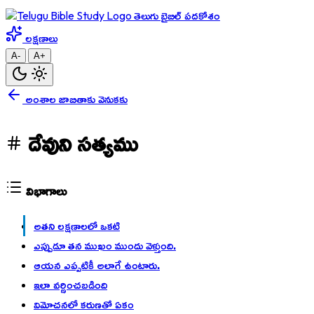
తెలుగు బైబిల్ పదకోశం
లక్షణాలు
A-
A+
అంశాల జాబితాకు వెనుకకు
దేవుని సత్యము
విభాగాలు
అతని లక్షణాలలో ఒకటి
ఎప్పుడూ తన ముఖం ముందు వెళ్తుంది.
ఆయన ఎప్పటికీ అలాగే ఉంటారు.
ఇలా వర్ణించబడింది
విమోచనలో కరుణతో ఏకం