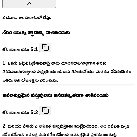
వచనాలు అందుబాటులో లేవు.
నేరం యొక్క జ్ఞానాన్ని దాచినందుకు
లేవీయకాండము 5:1
1. ఒకడు ఒట్టుపెట్టుకొనినవాడై తాను చూచినదానిగూర్చిగాని తనకు
తెలిసినదానిగూర్చిగాని సాక్షియైయుండి దాని తెలియచేయక పాపము చేసినయెడల
అతడు తన దోషశిక్షను భరించును.
అపరిశుభ్రమైన వస్తువులను అసంకల్పితంగా తాకినందుకు
లేవీయకాండము 5:2
2. మరియు నొకడు ఏ అపవిత్ర వస్తువునైనను ముట్టినయెడల, అది అపవిత్ర మృగ
కళేబరమేగాని అపవిత్ర పశు కళేబరమేగాని అపవిత్రమైన ప్రాకెడు జంతువు