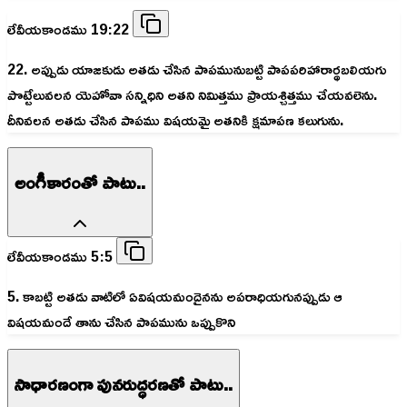
లేవీయకాండము 19:22
22. అప్పుడు యాజకుడు అతడు చేసిన పాపమునుబట్టి పాపపరిహారార్థబలియగు
పొట్టేలువలన యెహోవా సన్నిధిని అతని నిమిత్తము ప్రాయశ్చిత్తము చేయవలెను.
దీనివలన అతడు చేసిన పాపము విషయమై అతనికి క్షమాపణ కలుగును.
అంగీకారంతో పాటు..
లేవీయకాండము 5:5
5. కాబట్టి అతడు వాటిలో ఏవిషయమందైనను అపరాధియగునప్పుడు ఆ
విషయమందే తాను చేసిన పాపమును ఒప్పుకొని
సాధారణంగా పునరుద్ధరణతో పాటు..