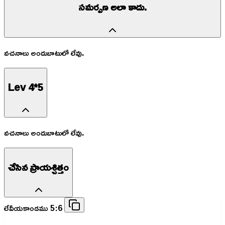
సమర్పణ అలా కాదు.
వచనాలు అందుబాటులో లేవు.
Lev 4*5
వచనాలు అందుబాటులో లేవు.
చేసిన ప్రాయశ్చిత్తం
లేవీయకాండము 5:6