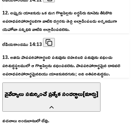
12. అప్పుడు యాజకుడు ఒక మగ గొఱ్ఱపిల్లను అర్ధసేరు నూనెను తీసికొని
అపరాధపరిహారార్థబలిగా వాటిని దగ్గరకు తెచ్చి అల్లాడింపబడు అర్పణముగా
యెహోవా సన్నిధిని వాటిని అల్లాడింపవలెను.
లేవీయకాండము 14:13
13. అతడు పాపపరిహారార్థబలి పశువును దహనబలి పశువును వధించు
పరిశుద్ధస్థలములో ఆ గొఱ్ఱపిల్లను వధింపవలెను. పాపపరిహారార్థమైన దానివలె
అపరాధపరిహారార్థమైనదియు యాజకునిదగును; అది అతిపరిశుద్ధము.
నైవేద్యాలు సమర్పించే ప్రత్యేక సందర్భాలు[మార్చు]
వచనాలు అందుబాటులో లేవు.