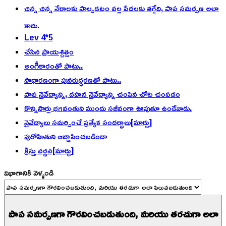
చిన్న చిన్న నేరాలకు పాల్పడటం వల్ల పేదలకు తగ్గేది, పాప సమర్పణ అలా
కాదు.
Lev 4*5
చేసిన ప్రాయశ్చిత్తం
అంగీకారంతో పాటు..
సాధారణంగా పునరుద్ధరణతో పాటు..
పాప నైవేద్యాన్ని, దహన నైవేద్యాన్ని చంపిన చోట చంపడం
కొన్నిసార్లు భగవంతుని ముందు సజీవంగా ఊపుతూ ఉండేవాడు.
నైవేద్యాలు సమర్పించే ప్రత్యేక సందర్భాలు[మార్చు]
పురోహితుని ఆజ్ఞాపించబడిందా
క్రీస్తు వర్ణన[మార్చు]
విభాగానికి వెళ్ళండి
పాప సమర్పణగా గౌరవించబడుతుంది, మరియు తరచుగా అలా