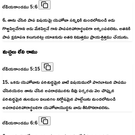
లేవీయకాండము 5:6
6. తాను చేసిన పాప విషయమై యెహోవా సన్నిధికి మందలోనుండి ఆడు
గొఱ్ఱపిల్లనేగాని ఆడు మేకపిల్లనే గాని పాపపరిహారార్థబలిగా అర్పింపవలెను. అతనికి
పాప క్షమాపణ కలుగునట్లు యాజకుడు అతని నిమిత్తము ప్రాయశ్చిత్తము చేయును.
మచ్చలు లేని రాము
లేవీయకాండము 5:15
15. ఒకడు యెహోవాకు పరిశుద్ధమైన వాటి విషయములో పొరబాటున పాపము
చేసినయెడల తాను చేసిన అపరాధమునకు నీవు ఏర్పరచు వెల చొప్పున
పరిశుద్ధమైన తులముల విలువగల నిర్దోషమైన పొట్టేలును మందలోనుండి
అపరాధపరిహారార్థబలిగా యెహోవాయొద్దకు వాడు తీసికొనిరావలెను.
లేవీయకాండము 6:6