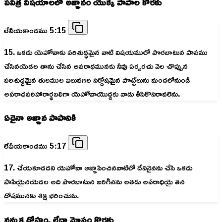
పవిత్ర విషయాలలో అజ్ఞానం యొక్క పాపాల కొరకు
లేవీయకాండము 5:15
15. ఒకడు యెహోవాకు పరిశుద్ధమైన వాటి విషయములో పొరబాటున పాపము
చేసినయెడల తాను చేసిన అపరాధమునకు నీవు ఏర్పరచు వెల చొప్పున
పరిశుద్ధమైన తులముల విలువగల నిర్దోషమైన పొట్టేలును మందలోనుండి
అపరాధపరిహారార్థబలిగా యెహోవాయొద్దకు వాడు తీసికొనిరావలెను.
ఏదైనా అజ్ఞాన పాపానికి
లేవీయకాండము 5:17
17. చేయకూడదని యెహోవా ఆజ్ఞాపించినవాటిలో దేనినైనను చేసి ఒకడు
పాపియైనయెడల అది పొరబాటున జరిగినను అతడు అపరాధియై తన
దోషమునకు శిక్ష భరించును.
నమ్మక ద్రోహం, లేదా మోసం కొరకు