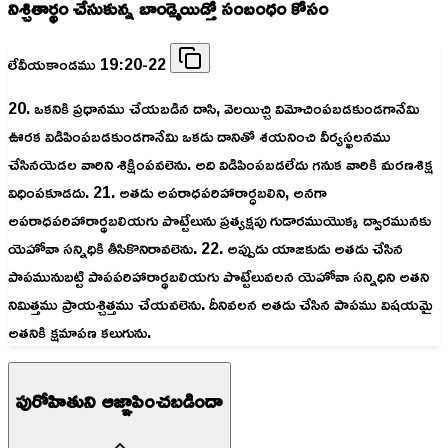
నిశ్చితార్థం చేసుకున్న బాండ్మెయిడ్తో సంబంధం కోసం
లేవీయకాండము 19:20-22
20. ఒకనికి ప్రధానము చేయబడిన దాసి, వెలయిచ్చి విమోచింపబడకుండగానేమి
ఊరక విడిపింపబడకుండగానేమి ఒకడు దానితో శయనించి వీర్యస్ఖలనము
చేసినయెడల వారిని శిక్షింపవలెను. అది విడిపింపబడలేదు గనుక వారికి మరణశిక్ష
విధింపకూడదు. 21. అతడు అపరాధపరిహారార్ధబలిని, అనగా
అపరాధపరిహారార్థబలియగు పొట్టేలును ప్రత్యక్షపు గుడారముయొక్క ద్వారమునకు
యెహోవా సన్నిధికి తీసికొనిరావలెను. 22. అప్పుడు యాజకుడు అతడు చేసిన
పాపమునుబట్టి పాపపరిహారార్థబలియగు పొట్టేలువలన యెహోవా సన్నిధిని అతని
నిమిత్తము ప్రాయశ్చిత్తము చేయవలెను. దీనివలన అతడు చేసిన పాపము విషయమై
అతనికి క్షమాపణ కలుగును.
పురోహితుని ఆజ్ఞాపించబడిందా