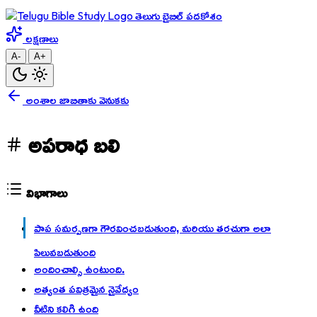
తెలుగు బైబిల్ పదకోశం
లక్షణాలు
A-
A+
అంశాల జాబితాకు వెనుకకు
అపరాధ బలి
విభాగాలు
పాప సమర్పణగా గౌరవించబడుతుంది, మరియు తరచుగా అలా
పిలువబడుతుంది
అందించాల్సి ఉంటుంది.
అత్యంత పవిత్రమైన నైవేద్యం
వీటిని కలిగి ఉంది