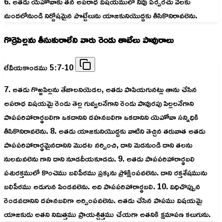
6. అతడు యెహోవాకు తన అపరాధ విషయములో నీవు ఏర్పరచు వెలకు
మందలోనుండి నిర్దోషమైన పొట్టేలును యాజకునియొద్దకు తీసికొనిరావలెను.
గొర్రెపిల్లను తీసుకురాలేని వారు రెండు తాబేలు పావురాలు
లేవీయకాండము 5:7-10
7. అతడు గొఱ్ఱపిల్లను తేజాలనియెడల, అతడు పాపియగునట్లు తాను చేసిన
అపరాధ విషయమై రెండు తెల్ల గువ్వలనేగాని రెండు పావురపు పిల్లలనేగాని
పాపపరిహారార్థబలిగా ఒకదానిని దహనబలిగా ఒకదానిని యెహోవా సన్నిధికి
తీసికొనిరావలెను. 8. అతడు యాజకునియొద్దకు వాటిని తెచ్చిన తరువాత అతడు
పాపపరిహారార్థమైనదానిని మొదట నర్పించి, దాని మెడనుండి దాని తలను
నులమవలెను గాని దాని నూడదీయకూడదు. 9. అతడు పాపపరిహారార్థబలి
పశురక్తములో కొంచెము బలిపీఠము ప్రక్కను ప్రోక్షింపవలెను. దాని రక్తశేషమును
బలిపీఠము అడుగున పిండవలెను. అది పాపపరిహారార్థబలి. 10. విధిచొప్పున
రెండవదానిని దహనబలిగా అర్పింపవలెను. అతడు చేసిన పాపము విషయమై
యాజకుడు అతని నిమిత్తము ప్రాయశ్చిత్తము చేయగా అతనికి క్షమాపణ కలుగును.