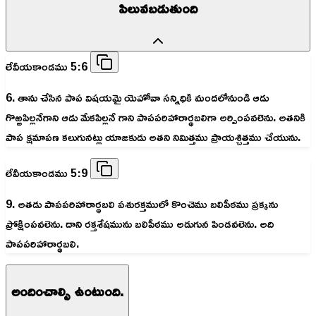
పిలువబడుతుంది
లేవీయకాండము 5:6
6. తాను చేసిన పాప విషయమై యెహోవా సన్నిధికి మందలోనుండి ఆడు
గొఱ్ఱపిల్లనేగాని ఆడు మేకపిల్లనే గాని పాపపరిహారార్థబలిగా అర్పింపవలెను. అతనికి
పాప క్షమాపణ కలుగునట్లు యాజకుడు అతని నిమిత్తము ప్రాయశ్చిత్తము చేయును.
లేవీయకాండము 5:9
9. అతడు పాపపరిహారార్థబలి పశురక్తములో కొంచెము బలిపీఠము ప్రక్కను
ప్రోక్షింపవలెను. దాని రక్తశేషమును బలిపీఠము అడుగున పిండవలెను. అది
పాపపరిహారార్థబలి.
అందించాల్సి ఉంటుంది.