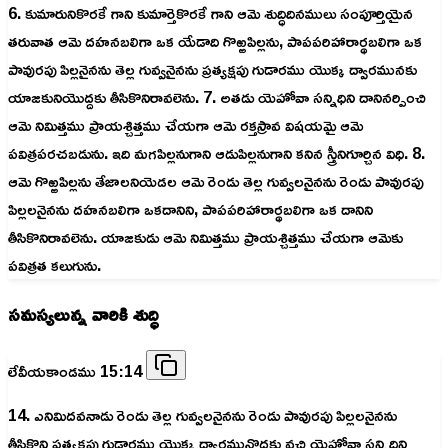
6. కుమారునికొరకే గాని కుమార్తెకొరకే గాని ఆమె శుద్ధిదినములు సంపూర్తియైన
తరువాత ఆమె దహనబలిగా ఒక యేడాది గొఱ్ఱపిల్లను, పాపపరిహారార్థబలిగా ఒక
పావురపు పిల్లనైనను తెల్ల గువ్వనైనను ప్రత్యక్షపు గుడారము యొక్క ద్వారమునకు
యాజకునియొద్దకు తీసికొనిరావలెను. 7. అతడు యెహోవా సన్నిధిని దానినర్పించి
ఆమె నిమిత్తము ప్రాయశ్చిత్తము చేయగా ఆమె రక్తస్రావ విషయమై ఆమె
పవిత్రపరచబడును. ఇది మగపిల్లనుగాని ఆడుపిల్లనుగాని కనిన స్త్రీనిగూర్చిన విధి. 8.
ఆమె గొఱ్ఱపిల్లను తేజాలనియెడల ఆమె రెండు తెల్ల గువ్వలనైనను రెండు పావురపు
పిల్లలనైనను దహనబలిగా ఒకదానిని, పాపపరిహారార్థబలిగా ఒక దానిని
తీసికొనిరావలెను. యాజకుడు ఆమె నిమిత్తము ప్రాయశ్చిత్తము చేయగా ఆమెకు
పవిత్రత కలుగును.
సమస్యలున్న వారికి శుద్ధి
లేవీయకాండము 15:14
14. ఎనిమిదవనాడు రెండు తెల్ల గువ్వలనైనను రెండు పావురపు పిల్లలనైనను
తీసికొని ప్రత్యక్షపు గుడారము యొక్క ద్వారమునొద్దకు వచ్చి యెహోవా సన్నిధిని