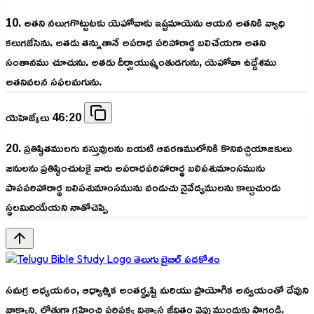
10. అతని నలుగగొట్టుటకు యెహోవాకు ఇష్టమాయెను ఆయన అతనికి వ్యాధి
కలుగజేసెను. అతడు తన్నుతానే అపరాధ పరిహారార్థ బలిచేయగా అతని
సంతానము చూచును. అతడు దీర్ఘాయుష్మంతుడగును, యెహోవా ఉద్దేశము
అతనివలన సఫలమగును.
యెహెజ్కేలు 46:20
20. ప్రతిష్ఠితములగు వస్తువులను బయటి ఆవరణములోనికి కొనివచ్చియాజకులు
జనులను ప్రతిష్ఠించుటకై వారు అపరాధపరిహారార్థ బలిపశుమాంసమును
పాపపరిహారార్థ బలిపశుమాంసమును వండుచు నైవేద్యములను కాల్చుచుండు
స్థలమిదియేయని నాతోచెప్పి
తెలుగు బైబిల్ పదకోశం
సమగ్ర అధ్యయనం, ఆధ్యాత్మిక అంతర్దృష్టి మరియు ప్రాయోగిక అన్వయంతో దేవుని
వాక్యాన్ని లోతుగా గ్రహించి పరిపక్వ విశ్వాస జీవితం వైపు ముందుకు సాగండి.