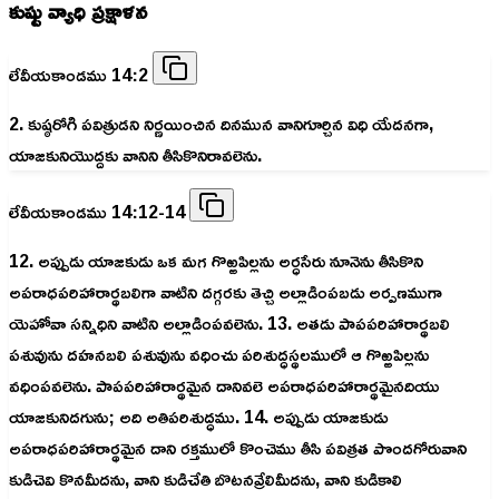
కుష్టు వ్యాధి ప్రక్షాళన
లేవీయకాండము 14:2
2. కుష్ఠరోగి పవిత్రుడని నిర్ణయించిన దినమున వానిగూర్చిన విధి యేదనగా,
యాజకునియొద్దకు వానిని తీసికొనిరావలెను.
లేవీయకాండము 14:12-14
12. అప్పుడు యాజకుడు ఒక మగ గొఱ్ఱపిల్లను అర్ధసేరు నూనెను తీసికొని
అపరాధపరిహారార్థబలిగా వాటిని దగ్గరకు తెచ్చి అల్లాడింపబడు అర్పణముగా
యెహోవా సన్నిధిని వాటిని అల్లాడింపవలెను. 13. అతడు పాపపరిహారార్థబలి
పశువును దహనబలి పశువును వధించు పరిశుద్ధస్థలములో ఆ గొఱ్ఱపిల్లను
వధింపవలెను. పాపపరిహారార్థమైన దానివలె అపరాధపరిహారార్థమైనదియు
యాజకునిదగును; అది అతిపరిశుద్ధము. 14. అప్పుడు యాజకుడు
అపరాధపరిహారార్థమైన దాని రక్తములో కొంచెము తీసి పవిత్రత పొందగోరువాని
కుడిచెవి కొనమీదను, వాని కుడిచేతి బొటనవ్రేలిమీదను, వాని కుడికాలి