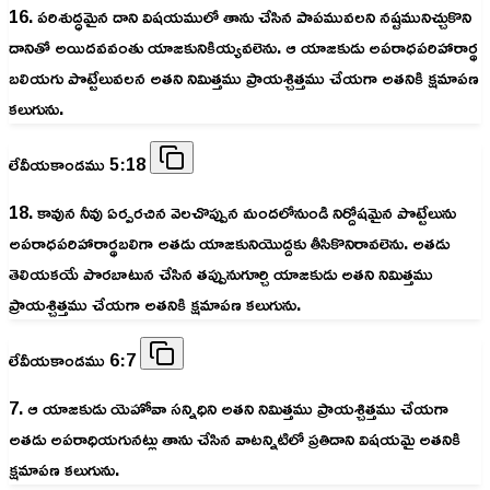
16. పరిశుద్ధమైన దాని విషయములో తాను చేసిన పాపమువలని నష్టమునిచ్చుకొని
దానితో అయిదవవంతు యాజకునికియ్యవలెను. ఆ యాజకుడు అపరాధపరిహారార్థ
బలియగు పొట్టేలువలన అతని నిమిత్తము ప్రాయశ్చిత్తము చేయగా అతనికి క్షమాపణ
కలుగును.
లేవీయకాండము 5:18
18. కావున నీవు ఏర్పరచిన వెలచొప్పున మందలోనుండి నిర్దోషమైన పొట్టేలును
అపరాధపరిహారార్థబలిగా అతడు యాజకునియొద్దకు తీసికొనిరావలెను. అతడు
తెలియకయే పొరబాటున చేసిన తప్పునుగూర్చి యాజకుడు అతని నిమిత్తము
ప్రాయశ్చిత్తము చేయగా అతనికి క్షమాపణ కలుగును.
లేవీయకాండము 6:7
7. ఆ యాజకుడు యెహోవా సన్నిధిని అతని నిమిత్తము ప్రాయశ్చిత్తము చేయగా
అతడు అపరాధియగునట్లు తాను చేసిన వాటన్నిటిలో ప్రతిదాని విషయమై అతనికి
క్షమాపణ కలుగును.