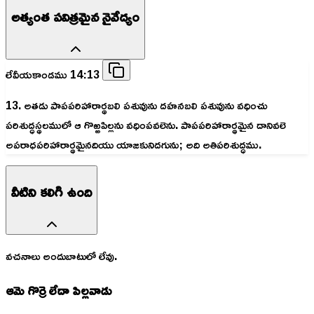
అత్యంత పవిత్రమైన నైవేద్యం
లేవీయకాండము 14:13
13. అతడు పాపపరిహారార్థబలి పశువును దహనబలి పశువును వధించు
పరిశుద్ధస్థలములో ఆ గొఱ్ఱపిల్లను వధింపవలెను. పాపపరిహారార్థమైన దానివలె
అపరాధపరిహారార్థమైనదియు యాజకునిదగును; అది అతిపరిశుద్ధము.
వీటిని కలిగి ఉంది
వచనాలు అందుబాటులో లేవు.
ఆమె గొర్రె లేదా పిల్లవాడు