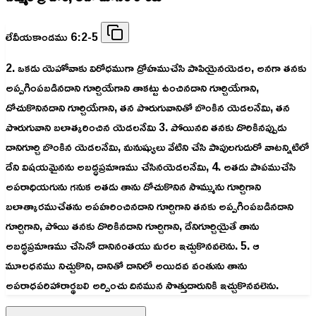
లేవీయకాండము 6:2-5
2. ఒకడు యెహోవాకు విరోధముగా ద్రోహముచేసి పాపియైనయెడల, అనగా తనకు
అప్పగింపబడినదాని గూర్చియేగాని తాకట్టు ఉంచినదాని గూర్చియేగాని,
దోచుకొనినదాని గూర్చియేగాని, తన పొరుగువానితో బొంకిన యెడలనేమి, తన
పొరుగువాని బలాత్కరించిన యెడలనేమి 3. పోయినది తనకు దొరికినప్పుడు
దానిగూర్చి బొంకిన యెడలనేమి, మనుష్యులు వేటిని చేసి పాపులగుదురో వాటన్నిటిలో
దేని విషయమైనను అబద్ధప్రమాణము చేసినయెడలనేమి, 4. అతడు పాపముచేసి
అపరాధియగును గనుక అతడు తాను దోచుకొనిన సొమ్మును గూర్చిగాని
బలాత్కారముచేతను అపహరించినదాని గూర్చిగాని తనకు అప్పగింపబడినదాని
గూర్చిగాని, పోయి తనకు దొరికినదాని గూర్చిగాని, దేనిగూర్చియైతే తాను
అబద్ధప్రమాణము చేసెనో దానినంతయు మరల ఇచ్చుకొనవలెను. 5. ఆ
మూలధనము నిచ్చుకొని, దానితో దానిలో అయిదవ వంతును తాను
అపరాధపరిహారార్థబలి అర్పించు దినమున సొత్తుదారునికి ఇచ్చుకొనవలెను.