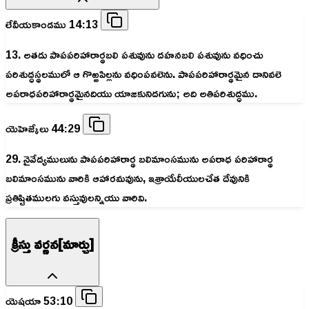
లేవీయకాండము 14:13
13. అతడు పాపపరిహారార్థబలి పశువును దహనబలి పశువును వధించు
పరిశుద్ధస్థలములో ఆ గొఱ్ఱపిల్లను వధింపవలెను. పాపపరిహారార్థమైన దానివలె
అపరాధపరిహారార్థమైనదియు యాజకునిదగును; అది అతిపరిశుద్ధము.
యెహెజ్కేలు 44:29
29. నైవేద్యములును పాపపరిహారార్థ బలిమాంసమును అపరాధ పరిహారార్థ
బలిమాంసమును వారికి ఆహారమవును, ఇశ్రాయేలీయులచేత దేవునికి
ప్రతిష్టితములగు వస్తువులన్నియు వారివి.
క్రీస్తు వర్ణన[మార్చు]
యెషయా 53:10