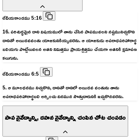
లేవీయకాండము 5:16
16. పరిశుద్ధమైన దాని విషయములో తాను చేసిన పాపమువలని నష్టమునిచ్చుకొని
దానితో అయిదవవంతు యాజకునికియ్యవలెను. ఆ యాజకుడు అపరాధపరిహారార్థ
బలియగు పొట్టేలువలన అతని నిమిత్తము ప్రాయశ్చిత్తము చేయగా అతనికి క్షమాపణ
కలుగును.
లేవీయకాండము 6:5
5. ఆ మూలధనము నిచ్చుకొని, దానితో దానిలో అయిదవ వంతును తాను
అపరాధపరిహారార్థబలి అర్పించు దినమున సొత్తుదారునికి ఇచ్చుకొనవలెను.
పాప నైవేద్యాన్ని, దహన నైవేద్యాన్ని చంపిన చోట చంపడం