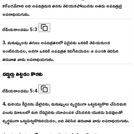
కళేబరమేగాని అది అపవిత్రమని తనకు తెలియకపోయినను అతడు అపవిత్రుడై
అపరాధియగును.
లేవీయకాండము 5:3
3. మనుష్యులకు తగులు అపవిత్రతలలో ఏదైనను ఒకనికి తెలియకుండ
అంటినయెడల, అనగా ఒకనికి అపవిత్రత కలిగినయెడల ఆ సంగతి తెలిసిన
తరువాత వాడు అపరాధియగును.
దద్దుర్లు తిట్టడం కొరకు
లేవీయకాండము 5:4
4. మరియు కీడైనను మేలైనను, మనుష్యులు వ్యర్థముగా ఒట్టుపెట్టుకొని చేసెదమని
పలుకు మాటలలో మరి దేనినైనను యోచింపక చేసెదనని యొకడు పెదవులతో
వ్యర్థముగా ఒట్టుపెట్టుకొనినయెడల, అది తెలిసిన తరువాత వాడు అపరాధియగును.