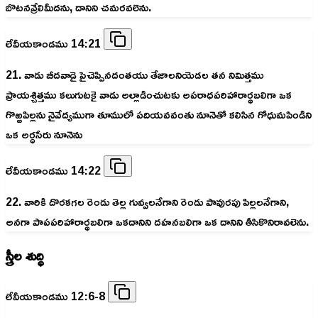
బొటనవ్రేలిమీదను, దానిని చమరవలెను.
లేవీయకాండము 14:21
21. వాడు బీదవాడై పైచెప్పినదంతయు తేజాలనియెడల తన నిమిత్తము
ప్రాయశ్చిత్తము కలుగుటకై వాడు అల్లాడించుటకు అపరాధపరిహారార్థబలిగా ఒక
గొఱ్ఱపిల్లను నైవేద్యముగా తూములో పదియవవంతు నూనెతో కలిసిన గోధుమపిండిని
ఒక అర్ధసేరు నూనెను
లేవీయకాండము 14:22
22. వారికి దొరకగల రెండు తెల్ల గువ్వలనేగాని రెండు పావురపు పిల్లలనేగాని,
అనగా పాపపరిహారార్థబలిగా ఒకదానిని దహనబలిగా ఒక దానిని తీసికొనిరావలెను.
స్త్రీల శుద్ధి
లేవీయకాండము 12:6-8