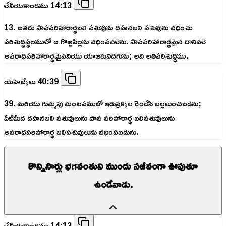
లేవీయకాండము 14:13
13. అతడు పాపపరిహారార్థబలి పశువును దహనబలి పశువును వధించు
పరిశుద్ధస్థలములో ఆ గొఱ్ఱపిల్లను వధింపవలెను. పాపపరిహారార్థమైన దానివలె
అపరాధపరిహారార్థమైనదియు యాజకునిదగును; అది అతిపరిశుద్ధము.
యెహెజ్కేలు 40:39
39. మరియు గుమ్మపు మంటపములో ఇరుప్రక్కల రెండేసి బల్లలుంచబడెను;
వీటిమీద దహనబలి పశువులును పాప పరిహారార్థ బలిపశువులును
అపరాధపరిహారార్థ బలిపశువులును వధింపబడును.
కొన్నిసార్లు భగవంతుని ముందు సజీవంగా ఊపుతూ
ఉండేవాడు.
లేవీయకాండము 14:12