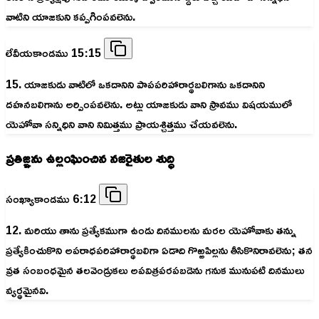
వాటిని యాజకుని కప్పగింపవలెను.
లేవీయకాండము 15:15
15. యాజకుడు వాటిలో ఒకదానిని పాపపరిహారార్థబలిగాను ఒకదానిని
దహనబలిగాను అర్పింపవలెను. అట్లు యాజకుడు వాని స్రావము విషయములో
యెహోవా సన్నిధిని వాని నిమిత్తము ప్రాయశ్చిత్తము చేయవలెను.
ప్రతిజ్ఞను ఉల్లంఘించిన నజరైతుల శుద్ధి
సంఖ్యాకాండము 6:12
12. మరియు తాను ప్రత్యేకముగా ఉండు దినములను మరల యెహోవాకు తన్ను
ప్రత్యేకించుకొని అపరాధపరిహారార్థబలిగా ఏడాది గొఱ్ఱపిల్లను తీసికొనిరావలెను; తన
వ్రత సంబంధమైన తలవెండ్రుకలు అపవిత్రపరపబడెను గనుక మునుపటి దినములు
వ్యర్థమైనవి.