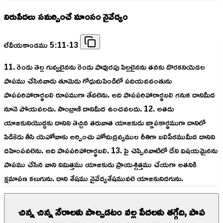
నిరుపేదలు సమర్పించే మాంసం నైవేద్యం
లేవీయకాండము 5:11-13
11. రెండు తెల్ల గువ్వలైనను రెండు పావురపు పిల్లలైనను తనకు దొరకనియెడల
పాపము చేసినవాడు తూమెడు గోధుమపిండిలో పదియవవంతును
పాపపరిహారార్థబలి రూపముగా తేవలెను. అది పాపపరిహారార్థబలి గనుక దానిమీద
నూనె పోయవలదు. సాంబ్రాణి దానిమీద ఉంచవలదు. 12. అతడు
యాజకునియొద్దకు దానిని తెచ్చిన తరువాత యాజకుడు జ్ఞాపకార్థముగా దానిలో
పిడికెడు తీసి యెహోవాకు అర్పించు హోమద్రవ్యముల రీతిగా బలిపీఠముమీద దానిని
దహింపవలెను. అది పాపపరిహారార్థబలి. 13. పై చెప్పినవాటిలో దేని విషయమైనను
పాపము చేసిన వాని నిమిత్తము యాజకుడు ప్రాయశ్చిత్తము చేయగా అతనికి
క్షమాపణ కలుగును. దాని శేషము నైవేద్యశేషమువలె యాజకునిదగును.
చిన్న చిన్న నేరాలకు పాల్పడటం వల్ల పేదలకు తగ్గేది, పాప