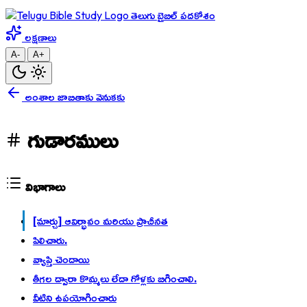
తెలుగు బైబిల్ పదకోశం
లక్షణాలు
A-
A+
అంశాల జాబితాకు వెనుకకు
గుడారములు
విభాగాలు
[మార్చు] ఆవిర్భావం మరియు ప్రాచీనత
పిలిచారు.
వ్యాప్తి చెందాయి
తీగల ద్వారా కొమ్మలు లేదా గోళ్లకు బిగించాలి.
వీటిని ఉపయోగించారు