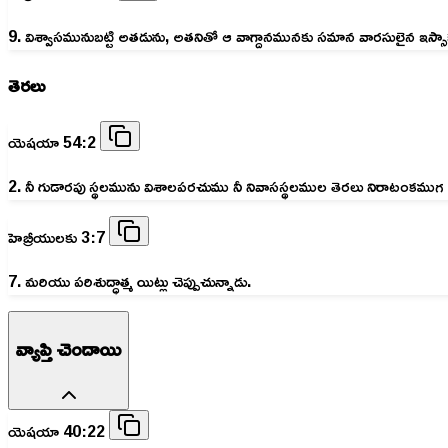
9. విశ్వాసమునుబట్టి అతడును, అతనితో ఆ వాగ్దానమునకు సమాన వారసులైన ఇస్సా
తెరలు
యెషయా 54:2
2. నీ గుడారపు స్థలమును విశాలపరచుము నీ నివాసస్థలముల తెరలు నిరాటంకముగ సాగ
హెబ్రీయులకు 3:7
7. మరియు పరిశుద్ధాత్మ యిట్లు చెప్పుచున్నాడు.
వ్యాప్తి చెందాయి
యెషయా 40:22