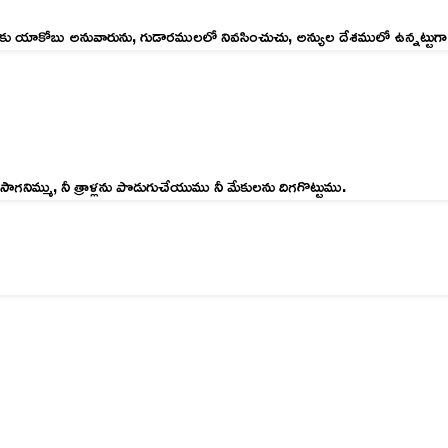
కు యాకోబు అనువారును, గుడారములలో నివసించుచు, అన్యుల దేశములో ఉన్నట్టుగా వ
నిమ్ము, నీ త్రాళ్లను పొడుగుచేయుము నీ మేకులను దిగగొట్టుము.