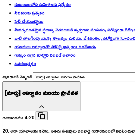
కుటుంబంలోని మహిళలకు ప్రత్యేకం
సేవకులకు ప్రత్యేకం
పిచ్ చేయబడ్డాయి
సౌకర్యవంతమైన స్థలాన్ని వెతకడానికి వ్యక్తులను పంపడం, పరోక్షంగా పేర్
వాటి తొలగింపు యొక్క సౌలభ్యం మరియు వేగవంతం, పరోక్షంగా సూచించ
యూదులు అరబ్బులతో పోలిస్తే భిన్నంగా ఉండేవారు.
గుమ్మం దగ్గర కూర్చొని నిలబడే ఆచారం
వివరణాత్మకం
విభాగానికి వెళ్ళండి
[మార్చు] ఆవిర్భావం మరియు ప్రాచీనత
ఆదికాండము 4:20
20. ఆదా యాబాలును కనెను. అతడు పశువులు గలవాడై గుడారములలో నివసించువా