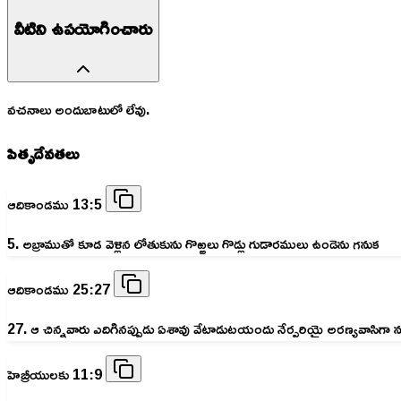
వీటిని ఉపయోగించారు
వచనాలు అందుబాటులో లేవు.
పితృదేవతలు
ఆదికాండము 13:5
5. అబ్రాముతో కూడ వెళ్లిన లోతుకును గొఱ్ఱలు గొడ్లు గుడారములు ఉండెను గనుక
ఆదికాండము 25:27
27. ఆ చిన్నవారు ఎదిగినప్పుడు ఏశావు వేటాడుటయందు నేర్పరియై అరణ్యవాసిగా
హెబ్రీయులకు 11:9