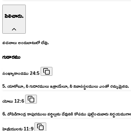
పిలిచారు.
వచనాలు అందుబాటులో లేవు.
గుడారము
సంఖ్యాకాండము 24:5
5. యాకోబూ, నీ గుడారములు ఇశ్రాయేలూ, నీ నివాసస్థలములు ఎంతో రమ్యమైనవి.
యోబు 12:6
6. దోపిడిగాండ్ర కాపురములు వర్థిల్లును దేవునికి కోపము పుట్టించువారు నిర్
హెబ్రీయులకు 11:9