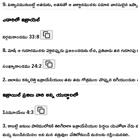
9. విశ్వాసమునుబట్టి అతడును, అతనితో ఆ వాగ్దానమునకు సమాన వారసులైన ఇస్సా
ఎడారిలో ఇజ్రాయెల్
నిర్గమకాండము 33:8
8. మోషే ఆ గుడారమునకు వెళ్లినప్పుడు ప్రజలందరును లేచి, ప్రతివాడు తన గుడార
సంఖ్యాకాండము 24:2
2. బిలాము కన్నులెత్తి ఇశ్రాయేలీయులు తమ తమ గోత్రముల చొప్పున దిగియుండుట చూచ
ఇజ్రాయిల్ ప్రజలు వారి అన్ని యుద్ధాలలో
1సమూయేలు 4:3
3. కాబట్టి జనులు పాళెములోనికి తిరిగిరాగా ఇశ్రాయేలీయుల పెద్దలు యెహో
మధ్య నుండినయెడల అది మన శత్రువుల చేతిలోనుండి మనలను రక్షించుననిరి.