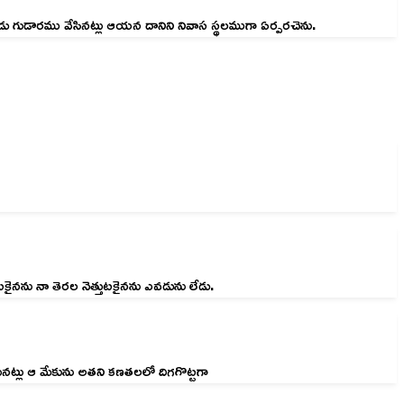
గుడారము వేసినట్లు ఆయన దానిని నివాస స్థలముగా ఏర్పరచెను.
కైనను నా తెరల నెత్తుటకైనను ఎవడును లేడు.
గునట్లు ఆ మేకును అతని కణతలలో దిగగొట్టగా