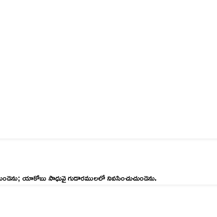
 నుండెను; యాకోబు సాధువై గుడారములలో నివసించుచుండెను.