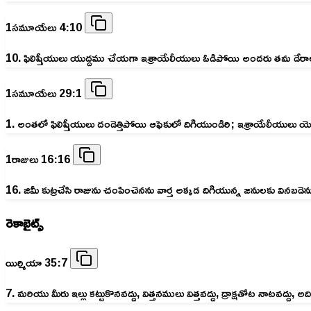
1సమూయేలు 4:10
10. ఫిలిష్తీయులు యుద్దము చేయగా ఇశ్రాయేలీయులు ఓడిపోయి అందరు తమ డేరాలకు ప
1సమూయేలు 29:1
1. అంతలో ఫిలిష్తీయులు దండెత్తిపోయి ఆఫెకులో దిగియుండిరి; ఇశ్రాయేలీయులు యెజ్
1రాజులు 16:16
16. జిమీ కుట్రచేసి రాజును చంపించెనను వార్త అక్కడ దిగియున్న జనులకు వినబడ
రెకాబైట్స్
యిర్మియా 35:7
7. మరియు మీరు ఇల్లు కట్టుకొనవద్దు, విత్తనములు విత్తవద్దు, ద్రాక్షతోట నాట