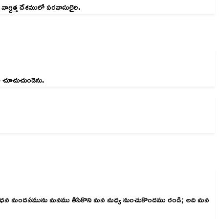
ాగ్దత్త దేశములో పరవాసులైరి.
చి చూచుచుండెను.
వా నిబంధన మందసమును మనము తీసికొని మన మధ్య నుంచుకొందము రండి; అది మన