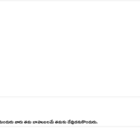
భయముగానుందురు వారు తమ బాహుబలమే తమకు దేవుడనుకొందురు.