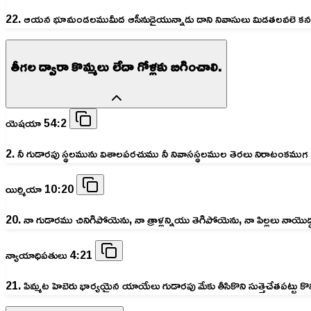
22. ఆయన భూమండలముమీద ఆసీనుడైయున్నాడు దాని నివాసులు మిడతలవలె కనబడుచున
తీగల ద్వారా కొమ్మలు లేదా గోళ్లకు బిగించాలి.
యెషయా 54:2
2. నీ గుడారపు స్థలమును విశాలపరచుము నీ నివాసస్థలముల తెరలు నిరాటంకముగ సాగ
యిర్మియా 10:20
20. నా గుడారము చినిగిపోయెను, నా త్రాళ్లన్నియు తెగిపోయెను, నా పిల్లలు న
న్యాయాధిపతులు 4:21
21. పిమ్మట హెబెరు భార్యయైన యాయేలు గుడారపు మేకు తీసికొని సుత్తెచేతపట్టు క