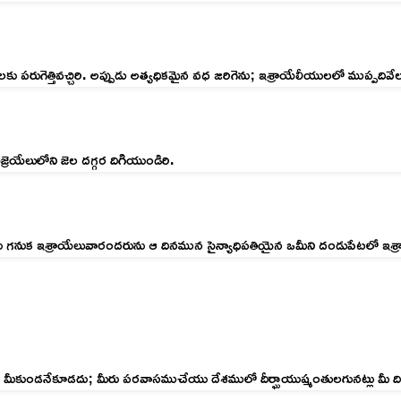
రుగెత్తివచ్చిరి. అప్పుడు అత్యధికమైన వధ జరిగెను; ఇశ్రాయేలీయులలో ముప్పదివే
రెయేలులోని జెల దగ్గర దిగియుండిరి.
ెను గనుక ఇశ్రాయేలువారందరును ఆ దినమున సైన్యాధిపతియైన ఒమీని దండుపేటలో ఇశ్రాయ
వద్దు, అది మీకుండనేకూడదు; మీరు పరవాసముచేయు దేశములో దీర్ఘాయుష్మంతులగునట్లు 