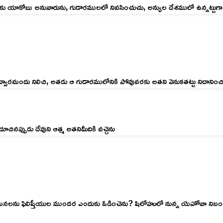
కు యాకోబు అనువారును, గుడారములలో నివసించుచు, అన్యుల దేశములో ఉన్నట్టుగా వ
పు ద్వారమందు నిలిచి, అతడు ఆ గుడారములోనికి పోవువరకు అతని వెనుకతట్టు నిదానిం
ినప్పుడు దేవుని ఆత్మ అతనిమీదికి వచ్చెను
వా నేడు మనలను ఫిలిష్తీయుల ముందర ఎందుకు ఓడించెను? షిలోహులో నున్న యెహో