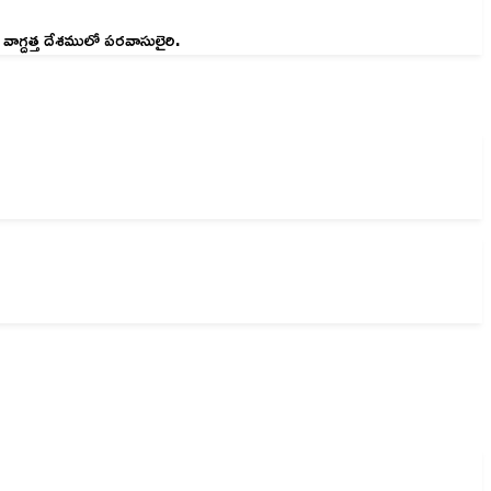
ాగ్దత్త దేశములో పరవాసులైరి.