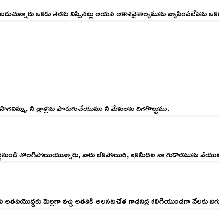
్నారు ఒకడు తెరను విప్పినట్లు ఆయన ఆకాశవైశాల్యమును వ్యాపింపజేసెను ఒకడు 
నిమ్ము, నీ త్రాళ్లను పొడుగుచేయుము నీ మేకులను దిగగొట్టుము.
ాయొద్దనుండి తొలగిపోయియున్నారు, వారు లేకపోయిరి, ఇకమీదట నా గుడారమును వేయుట
ొని అతనియొద్దకు మెల్లగా వచ్చి అతనికి అలసటచేత గాఢనిద్ర కలిగియుండగా నేలకు ది