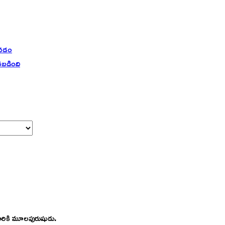
కొనడం
బడింది
రికి మూలపురుషుడు.