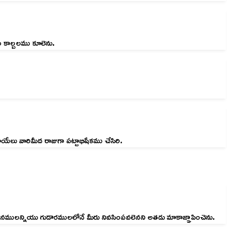
ల కాల్బలము కూలెను.
ేలు వారిమీద రాజుగా పట్టాభిషేకము చేసిరి.
మీ దినములన్నియు గుడారములలోనే మీరు నివసింపవలెనని అతడు మాకాజ్ఞాపించెను.