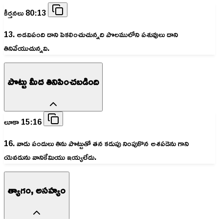
కీర్తనలు 80:13
13. అడవిపంది దాని పెకలించుచున్నది పొలములోని పశువులు దాని
తినివేయుచున్నవి.
పొట్టు మీద తినిపించబడింది
లూకా 15:16
16. వాడు పందులు తిను పొట్టుతో తన కడుపు నింపుకొన అశపడెను గాని
యెవడును వానికేమియు ఇయ్యలేదు.
త్యాగం, అసహ్యం