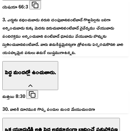
యెషయా 66:3
3. ఎద్దును వధించువాడు నరుని చంపువానివంటివాడే గొఱ్ఱపిల్లను బలిగా
అర్పించువాడు కుక్క మెడను విరుచువానివంటివాడే నైవేద్యము చేయువాడు
పందిరక్తము అర్పించువాని వంటివాడే ధూపము వేయువాడు బొమ్మను
స్తుతించువానివంటివాడే. వారు తమకిష్టమైనట్లుగా త్రోవలను ఏర్పరచుకొనిరి వారి
యసహ్యమైన పనులు తమకే యిష్టముగాఉన్నవి.
పెద్ద మందల్లో ఉంచుతారు.
మత్తయి 8:30
30. వారికి దూరమున గొప్ప పందుల మంద మేయుచుండగా
ఒక యూదుడికి అతి పెద్ద అవమానంగా భావించే పశుపోషణ