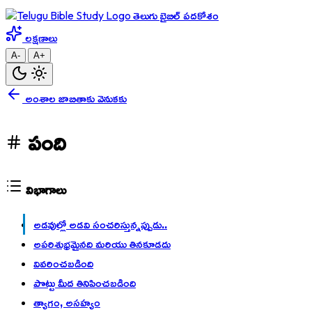
తెలుగు బైబిల్ పదకోశం
లక్షణాలు
A-
A+
అంశాల జాబితాకు వెనుకకు
పంది
విభాగాలు
అడవుల్లో అడవి సంచరిస్తున్నప్పుడు..
అపరిశుభ్రమైనది మరియు తినకూడదు
వివరించబడింది
పొట్టు మీద తినిపించబడింది
త్యాగం, అసహ్యం