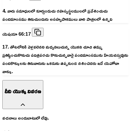
4. వారు సమాధులలో కూర్చుండుచు రహస్యస్థలములలో ప్రవేశించుచు
పందిమాంసము తినుచుందురు అసహ్యపాకములు వారి పాత్రలలో ఉన్నవి
యెషయా 66:17
17. తోటలోనికి వెళ్లవలెనని మధ్యనిలుచున్న యొకని చూచి తమ్ము
ప్రతిష్ఠించుకొనుచు పవిత్రపరచు కొనుచున్నవారై పందిమాంసమును హేయవస్తువును
పందికొక్కులను తినువారును ఒకడును తప్పకుండ నశించెదరు ఇదే యెహోవా
వాక్కు.
దీని యొక్క వివరణ
వచనాలు అందుబాటులో లేవు.