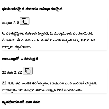
భయంకరమైన మరియు అసాధారణమైన
మత్తయి 7:6
6. పరిశుద్ధమైనది కుక్కలకు పెట్టకుడి, మీ ముత్యములను పందులయెదుట
వేయకుడి; వేసినయెడల అవి యొకవేళ వాటిని కాళ్ళతో త్రొక్కి మీమీద పడి
మిమ్మును చీల్చివేయును.
అలవాట్లలో అపరిశుభ్రత
2పేతురు 2:22
22. కుక్క తన వాంతికి తిరిగినట్టును, కడుగబడిన పంది బురదలో దొర్లుటకు
మళ్లినట్టును అను నిజమైన సామితె చొప్పున వీరికి సంభవించెను.
వ్యవసాయానికి వినాశనం