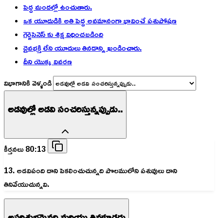
పెద్ద మందల్లో ఉంచుతారు.
ఒక యూదుడికి అతి పెద్ద అవమానంగా భావించే పశుపోషణ
గెర్జెసెనెస్ కు శిక్ష విధించబడింది
దైవభక్తి లేని యూదులు తినడాన్ని ఖండించారు.
దీని యొక్క వివరణ
విభాగానికి వెళ్ళండి
అడవుల్లో అడవి సంచరిస్తున్నప్పుడు..
కీర్తనలు 80:13
13. అడవిపంది దాని పెకలించుచున్నది పొలములోని పశువులు దాని
తినివేయుచున్నవి.
అపరిశుభ్రమైనది మరియు తినకూడదు