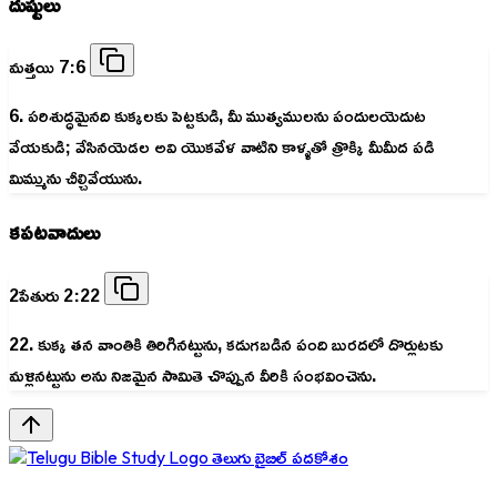
దుష్టులు
మత్తయి 7:6
6. పరిశుద్ధమైనది కుక్కలకు పెట్టకుడి, మీ ముత్యములను పందులయెదుట
వేయకుడి; వేసినయెడల అవి యొకవేళ వాటిని కాళ్ళతో త్రొక్కి మీమీద పడి
మిమ్మును చీల్చివేయును.
కపటవాదులు
2పేతురు 2:22
22. కుక్క తన వాంతికి తిరిగినట్టును, కడుగబడిన పంది బురదలో దొర్లుటకు
మళ్లినట్టును అను నిజమైన సామితె చొప్పున వీరికి సంభవించెను.
తెలుగు బైబిల్ పదకోశం