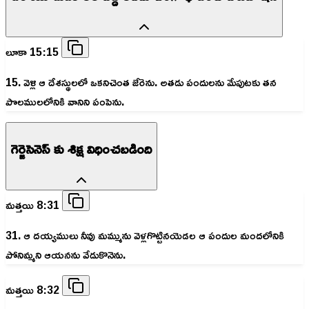
లూకా 15:15
15. వెళ్లి ఆ దేశస్థులలో ఒకనిచెంత జేరెను. అతడు పందులను మేపుటకు తన
పొలములలోనికి వానిని పంపెను.
గెర్జెసెనెస్ కు శిక్ష విధించబడింది
మత్తయి 8:31
31. ఆ దయ్యములు నీవు మమ్మును వెళ్లగొట్టినయెడల ఆ పందుల మందలోనికి
పోనిమ్మని ఆయనను వేడుకొనెను.
మత్తయి 8:32