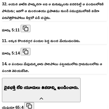
32. ఆయన వాటిని పొమ్మనగా అవి ఆ మనుష్యులను వదలిపెట్టి ఆ పందులలోనికి
పోయెను; ఇదిగో ఆ మందంతయు ప్రపాతము నుండి సముద్రములోనికి వడిగా
పరుగెత్తికొనిపోయి నీళ్లలో పడి చచ్చెను.
మార్కు 5:11
11. అక్కడ కొండదగ్గర పందుల పెద్ద మంద మేయుచుండెను.
మార్కు 5:14
14. ఆ పందులు మేపుచున్నవారు పారిపోయి పట్టణములోను గ్రామములలోను ఆ
సంగతి తెలియజేసిరి.
దైవభక్తి లేని యూదులు తినడాన్ని ఖండించారు.
యెషయా 65:4