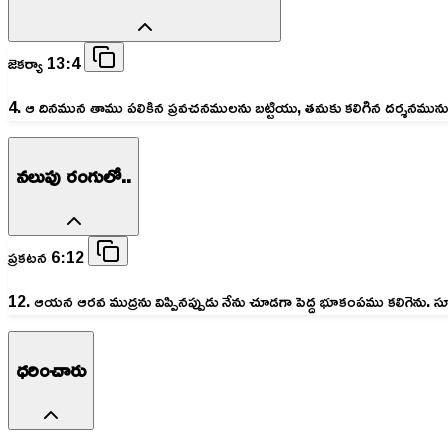
జెకర్యా 13:4
4. ఆ దినమున తాము పలికిన ప్రవచనములను బట్టియు, తమకు కలిగిన దర్శనమును బట
నలుపు రంగులో..
ప్రకటన 6:12
12. ఆయన ఆరవ ముద్రను విప్పినప్పుడు నేను చూడగా పెద్ద భూకంపము కలిగెను.
ధరించారు