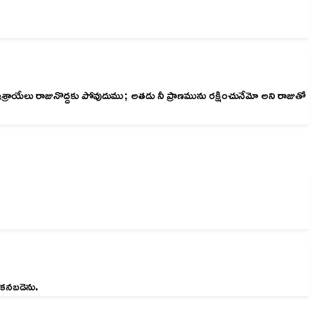
్రాయేలు రాజునొద్దకు పోవుదుము; అతడు నీ ప్రాణమును రక్షించునేమో అని రాజుతో
 కనబడెను.