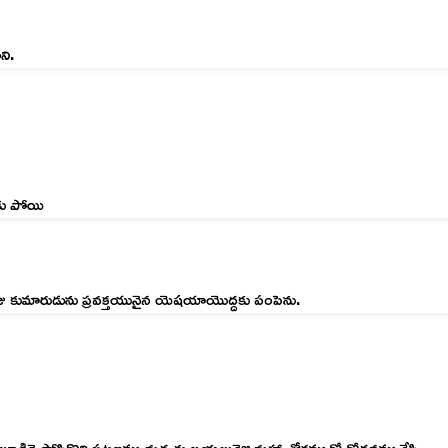
ని.
నకు పోయి
మోజు కుమారుడును ప్రవక్తయునైన యెషయాయొద్దకు పంపెను.
ొని బూడిదె పోసికొని పట్టణము మధ్యకు బయలువెళ్లి మహా శోకముతో రోదనముచేసి