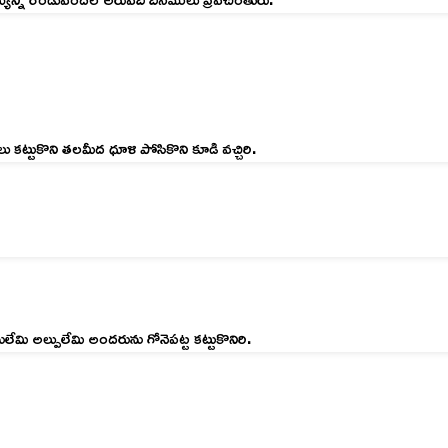
్టుకొని తలమీద ధూళి పోసికొని కూడి వచ్చిరి.
మి అల్పులేమి అందరును గోనెపట్ట కట్టుకొనిరి.