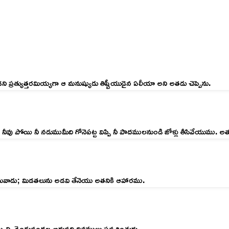
 ప్రత్యుత్తరమియ్యగా ఆ మనుష్యుడు తిష్బీయుడైన ఏలీయా అని అతడు చెప్పెను.
ు పోయి నీ నడుముమీది గోనెపట్ట విప్పి నీ పాదములనుండి జోళ్లు తీసివేయుము. 
నువాడు; మిడతలును అడవి తేనెయు అతనికి ఆహారము.
ెయ్యిన్ని రెండువందల అరువది దినములు ప్రవచింతురు.