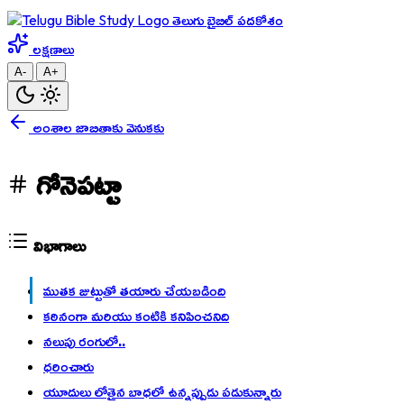
తెలుగు బైబిల్ పదకోశం
లక్షణాలు
A-
A+
అంశాల జాబితాకు వెనుకకు
గోనెపట్టా
విభాగాలు
ముతక జుట్టుతో తయారు చేయబడింది
కఠినంగా మరియు కంటికి కనిపించనిది
నలుపు రంగులో..
ధరించారు
యూదులు లోతైన బాధలో ఉన్నప్పుడు పడుకున్నారు