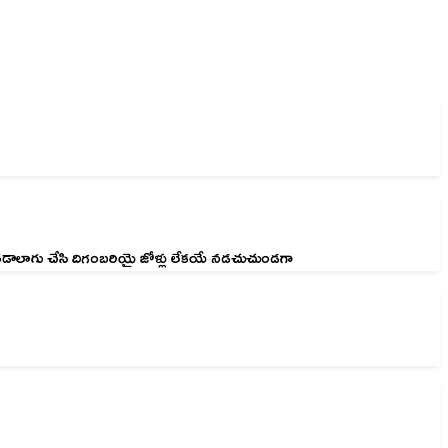
అతడాలాగు చేసి దిగంబరియై జోళ్లు లేకయే నడచుచుండగా