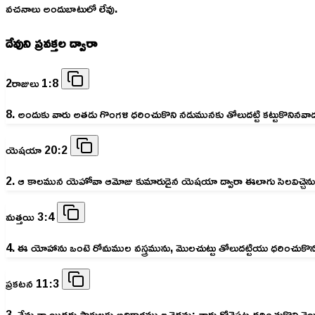
వచనాలు అందుబాటులో లేవు.
దేవుని ప్రవక్తల ద్వారా
2రాజులు 1:8
8. అందుకు వారు అతడు గొంగళి ధరించుకొని నడుమునకు తోలుదట్టి కట్టుకొనినవాడని
యెషయా 20:2
2. ఆ కాలమున యెహోవా ఆమోజు కుమారుడైన యెషయా ద్వారా ఈలాగు సెలవిచ్చెను నీవ
మత్తయి 3:4
4. ఈ యోహాను ఒంటె రోమముల వస్త్రమును, మొలచుట్టు తోలుదట్టియు ధరించుకొ
ప్రకటన 11:3
3. నేను నా యిద్దరు సాక్షులకు అధికారము ఇచ్చెదను; వారు గోనెపట్ట ధరించుకొని వ