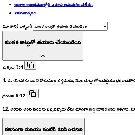
రాజుల రాజభవనాల్లోకి ఎవరినీ అనుమతించలేదు.
వివరణాత్మకం
విభాగానికి వెళ్ళండి
ముతక జుట్టుతో తయారు చేయబడింది
మత్తయి 3:4
4. ఈ యోహాను ఒంటె రోమముల వస్త్రమును, మొలచుట్టు తోలుదట్టియు ధరించుకొ
ప్రకటన 6:12
12. ఆయన ఆరవ ముద్రను విప్పినప్పుడు నేను చూడగా పెద్ద భూకంపము కలిగెను.
కఠినంగా మరియు కంటికి కనిపించనిది