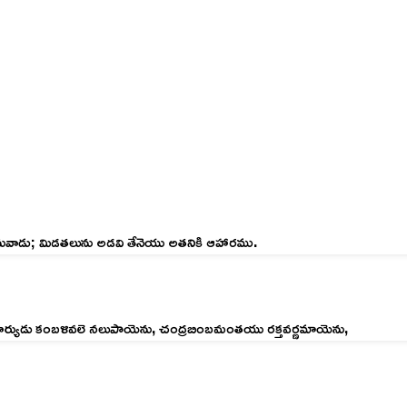
నువాడు; మిడతలును అడవి తేనెయు అతనికి ఆహారము.
 సూర్యుడు కంబళివలె నలుపాయెను, చంద్రబింబమంతయు రక్తవర్ణమాయెను,