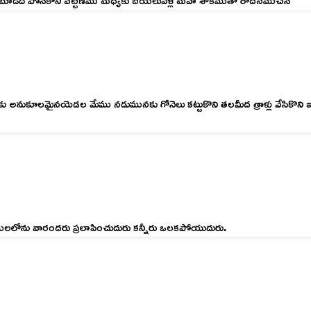
 అనుకూలమైనయెడల మేము నడుమునకు గోనెలు కట్టుకొని తలమీద త్రాళ్లు వేసికొని ఇశ
లములలోను వారందరు ప్రలాపించుదురు కన్నీరు ఒలకపోయుదురు.