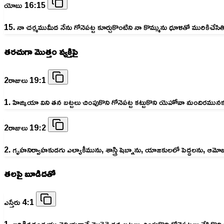
యోబు 16:15
15. నా చర్మముమీద నేను గోనెపట్ట కూర్చుకొంటిని నా కొమ్మును ధూళితో మురికిచేసితి
తరచుగా మొత్తం వ్యక్తిపై
2రాజులు 19:1
1. హిజ్కియా విని తన బట్టలు చింపుకొని గోనెపట్ట కట్టుకొని యెహోవా మందిరము
2రాజులు 19:2
2. గృహనిర్వాహకుడగు ఎల్యాకీమును, శాస్త్రి షెబ్నాను, యాజకులలో పెద్దలను, ఆ
తలపై బూడిదతో
ఎస్తేరు 4:1
1. జరిగినదంతయు తెలియగానే మొర్దెకై తన బట్టలు చింపుకొని గోనెపట్టలు వేసిక