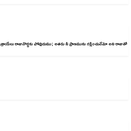
్రాయేలు రాజునొద్దకు పోవుదుము; అతడు నీ ప్రాణమును రక్షించునేమో అని రాజుతో