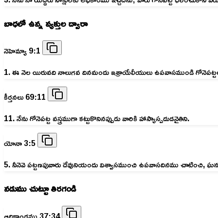
బాధలో ఉన్న వ్యక్తుల ద్వారా
నెహెమ్యా 9:1
1. ఈ నెల యిరువది నాలుగవ దినమందు ఇశ్రాయేలీయులు ఉపవాసముండి గోనెపట్టలు కట
కీర్తనలు 69:11
11. నేను గోనెపట్ట వస్త్రముగా కట్టుకొనినప్పుడు వారికి హాస్యాస్పదుడనైతిని.
యోనా 3:5
5. నీనెవె పట్టణపువారు దేవునియందు విశ్వాసముంచి ఉపవాసదినము చాటించి, ఘనులే
నడుము చుట్టూ తిరగండి
ఆదికాండము 37:34