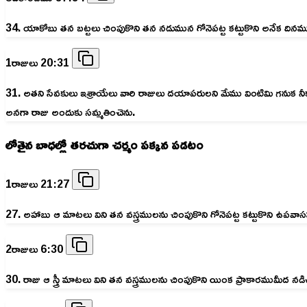
34. యాకోబు తన బట్టలు చింపుకొని తన నడుమున గోనెపట్ట కట్టుకొని అనేక దినమ
1రాజులు 20:31
31. అతని సేవకులు ఇశ్రాయేలు వారి రాజులు దయాపరులని మేము వింటిమి గనుక నీకు
అనగా రాజు అందుకు సమ్మతించెను.
లోతైన బాధల్లో తరచుగా చర్మం పక్కన పడటం
1రాజులు 21:27
27. అహాబు ఆ మాటలు విని తన వస్త్రములను చింపుకొని గోనెపట్ట కట్టుకొని ఉపవ
2రాజులు 6:30
30. రాజు ఆ స్త్రీ మాటలు విని తన వస్త్రములను చింపుకొని యింక ప్రాకారముమీద