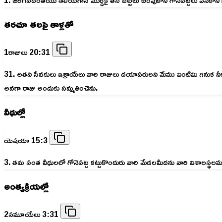
తరచూ తలపై తాళ్లతో
1రాజులు 20:31
31. అతని సేవకులు ఇశ్రాయేలు వారి రాజులు దయాపరులని మేము వింటిమి గనుక నీకు
అనగా రాజు అందుకు సమ్మతించెను.
వీధుల్లో
యెషయా 15:3
3. తమ సంత వీధులలో గోనెపట్ట కట్టుకొందురు వారి మేడలమీదను వారి విశాలస్థ
అంత్యక్రియల్లో
2సమూయేలు 3:31