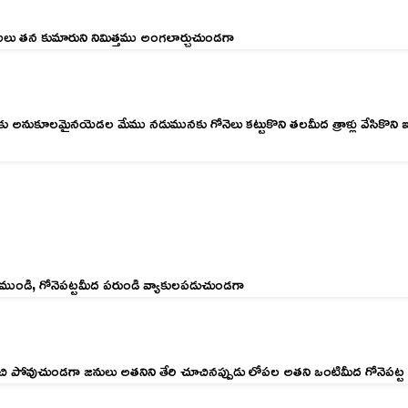
ులు తన కుమారుని నిమిత్తము అంగలార్చుచుండగా
 అనుకూలమైనయెడల మేము నడుమునకు గోనెలు కట్టుకొని తలమీద త్రాళ్లు వేసికొని ఇశ
ాసముండి, గోనెపట్టమీద పరుండి వ్యాకులపడుచుండగా
 నడిచి పోవుచుండగా జనులు అతనిని తేరి చూచినప్పుడు లోపల అతని ఒంటిమీద గోనెపట్ట