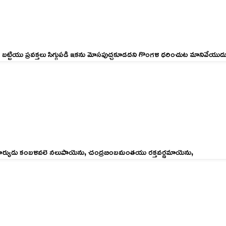
్టియు ప్రవక్తలు సిగ్గుపడి ఇకను మోసపుచ్చకూడదని గొంగళి ధరించుట మానివేయుదు
 సూర్యుడు కంబళివలె నలుపాయెను, చంద్రబింబమంతయు రక్తవర్ణమాయెను,