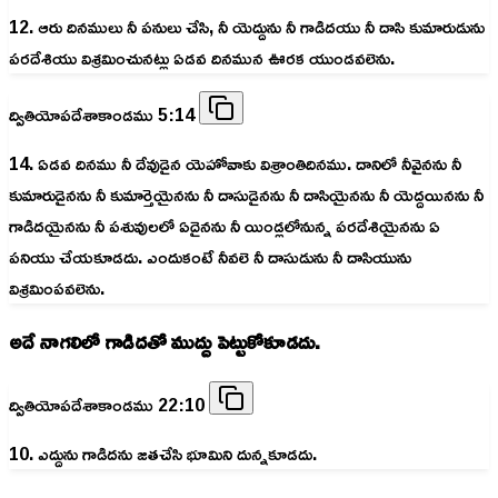
12. ఆరు దినములు నీ పనులు చేసి, నీ యెద్దును నీ గాడిదయు నీ దాసి కుమారుడును
పరదేశియు విశ్రమించునట్లు ఏడవ దినమున ఊరక యుండవలెను.
ద్వితియోపదేశాకాండము 5:14
14. ఏడవ దినము నీ దేవుడైన యెహోవాకు విశ్రాంతిదినము. దానిలో నీవైనను నీ
కుమారుడైనను నీ కుమార్తెయైనను నీ దాసుడైనను నీ దాసియైనను నీ యెద్దయినను నీ
గాడిదయైనను నీ పశువులలో ఏదైనను నీ యిండ్లలోనున్న పరదేశియైనను ఏ
పనియు చేయకూడదు. ఎందుకంటే నీవలె నీ దాసుడును నీ దాసియును
విశ్రమింపవలెను.
అదే నాగలిలో గాడిదతో ముద్దు పెట్టుకోకూడదు.
ద్వితియోపదేశాకాండము 22:10
10. ఎద్దును గాడిదను జతచేసి భూమిని దున్నకూడదు.