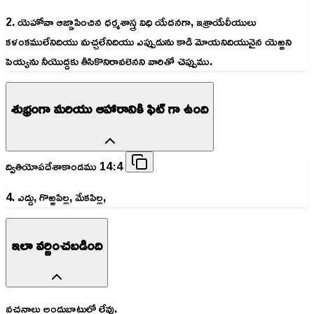
2. యెహోవా ఆజ్ఞాపించిన ధర్మశాస్త్ర విధి యేదనగా, ఇశ్రాయేలీయులు
కళంకములేనిదియు మచ్చలేనిదియు ఎప్పుడును కాడి మోయనిదియునైన యెఱ్ఱని
పెయ్యను నీయొద్దకు తీసికొనిరావలెనని వారితో చెప్పుము.
శుభ్రంగా మరియు ఆహారానికి ఫిట్ గా ఉంది
ద్వితియోపదేశాకాండము 14:4
4. ఎద్దు, గొఱ్ఱపిల్ల, మేకపిల్ల,
ఇలా వర్ణించబడింది
వచనాలు అందుబాటులో లేవు.