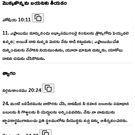
మొక్కజొన్నను బయటకు తీయడం
హోషేయ 10:11
11. ఎఫ్రాయిము నూర్పునందు అభ్యాసముగలదై కంకులను త్రొక్కగోరు పెయ్యవలె
ఉన్నది; అయితే దాని నున్నని మెడకు నేను కాడి కట్టుదును; ఎఫ్రాయిముచేత
దున్నించుటకు నేనొకని నియమింతును, యూదా భూమిని దున్నును, యాకోబు
దానిని చదును చేసికొనును.
త్యాగం
నిర్గమకాండము 20:24
24. మంటి బలిపీఠమును నాకొరకు చేసి, దానిమీద నీ దహన బలులను సమాధాన
బలులను నీ గొఱ్ఱలను నీ యెద్దులను అర్పింపవలెను. నేను నా నామమును
జ్ఞాపకార్థముగానుంచు ప్రతి స్థలములోను నీయొద్దకు వచ్చి నిన్ను ఆశీర్వదించెదను.