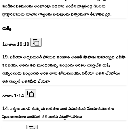
పిండివంటకములను అంజూరపు అడలను ఎండిన ద్రాక్షపండ్ల గెలలను
ద్రాక్షారసమును నూనెను గొఱ్ఱలను పశువులను విస్తారముగా తీసికొనివచ్చిరి.
దుక్కి
1రాజులు 19:19
19. ఏలీయా అచ్చటనుండి పోయిన తరువాత అతనికి షాపాతు కుమారుడైన ఎలీషా
కనబడెను. అతడు తన ముందరనున్న పండ్రెండు అరకల యెడ్లచేత దుక్కి
దున్నించుచు పండ్రెండవ అరక తాను తోలుచుండెను. ఏలీయా అతని చేరబోయి
తన దుప్పటి అతనిమీద వేయగా
యోబు 1:14
14. ఎద్దులు నాగలి దున్నుచు గాడిదలు వాటి సమీపమున మేయుచునుండగా
షెబాయీయులు వాటిమీద పడి వాటిని పట్టుకొనిపోయి