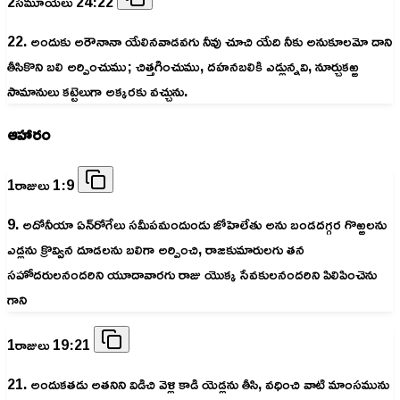
2సమూయేలు 24:22
22. అందుకు అరౌనానా యేలినవాడవగు నీవు చూచి యేది నీకు అనుకూలమో దాని
తీసికొని బలి అర్పించుము; చిత్తగించుము, దహనబలికి ఎడ్లున్నవి, నూర్చుకఱ్ఱ
సామానులు కట్టెలుగా అక్కరకు వచ్చును.
ఆహారం
1రాజులు 1:9
9. అదోనీయా ఏన్‌రోగేలు సమీపమందుండు జోహెలేతు అను బండదగ్గర గొఱ్ఱలను
ఎడ్లను క్రొవ్విన దూడలను బలిగా అర్పించి, రాజకుమారులగు తన
సహోదరులనందరిని యూదావారగు రాజు యొక్క సేవకులనందరిని పిలిపించెను
గాని
1రాజులు 19:21
21. అందుకతడు అతనిని విడిచి వెళ్లి కాడి యెడ్లను తీసి, వధించి వాటి మాంసమును