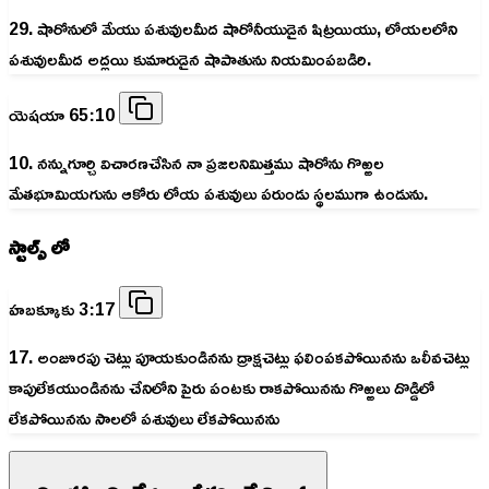
29. షారోనులో మేయు పశువులమీద షారోనీయుడైన షిట్రయియు, లోయలలోని
పశువులమీద అద్లయి కుమారుడైన షాపాతును నియమింపబడిరి.
యెషయా 65:10
10. నన్నుగూర్చి విచారణచేసిన నా ప్రజలనిమిత్తము షారోను గొఱ్ఱల
మేతభూమియగును ఆకోరు లోయ పశువులు పరుండు స్థలముగా ఉండును.
స్టాల్స్ లో
హబక్కూకు 3:17
17. అంజూరపు చెట్లు పూయకుండినను ద్రాక్షచెట్లు ఫలింపకపోయినను ఒలీవచెట్లు
కాపులేకయుండినను చేనిలోని పైరు పంటకు రాకపోయినను గొఱ్ఱలు దొడ్డిలో
లేకపోయినను సాలలో పశువులు లేకపోయినను