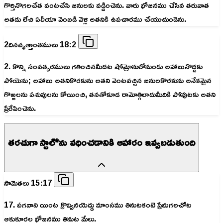
గొర్తినొగలచేత వంటచేసి జనులకు వడ్డించెను. వారు భోజనము చేసిన తరువాత
అతడు లేచి ఏలీయా వెంబడి వెళ్లి అతనికి ఉపచారము చేయుచుండెను.
2దినవృత్తాంతములు 18:2
2. కొన్ని సంవత్సరములు గతించినమీదట షోమ్రోనులోనుండు అహాబునొద్దకు
పోయెను; అహాబు అతనికొరకును అతని వెంటవచ్చిన జనులకొరకును అనేకమైన
గొఱ్ఱలను పశువులను కోయించి, తనతోకూడ రామోత్గిలాదుమీదికి పోవుటకు అతని
ప్రేరేపించెను.
తరచుగా స్టాల్*ను వధించడానికి ఆహారం ఇవ్వబడుతుంది
సామెతలు 15:17
17. పగవాని యింట క్రొవ్వినయెద్దు మాంసము తినుటకంటె ప్రేమగలచోట
ఆకుకూరల భోజనము తినుట మేలు.