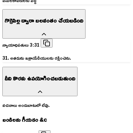
పసులకాపరులకు పెద్ద
గొర్రెపిల్ల ద్వారా బలవంతం చేయబడింది
న్యాయాధిపతులు 3:31
31. అతడును ఇశ్రాయేలీయులను రక్షించెను.
దీని కొరకు ఉపయోగించబడుతుంది
వచనాలు అందుబాటులో లేవు.
బండిలను గీయడం &c