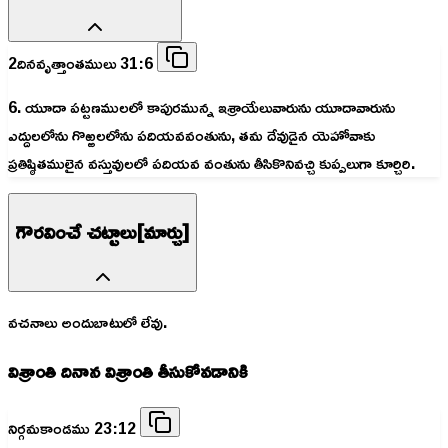
2దినవృత్తాంతములు 31:6
6. యూదా పట్టణములలో కాపురమున్న ఇశ్రాయేలువారును యూదావారును
ఎద్దులలోను గొఱ్ఱలలోను పదియవవంతును, తమ దేవుడైన యెహోవాకు
ప్రతిష్ఠితములైన వస్తువులలో పదియవ వంతును తీసికొనివచ్చి కుప్పలుగా కూర్చిరి.
గౌరవించే చట్టాలు[మార్చు]
వచనాలు అందుబాటులో లేవు.
విశ్రాంతి దినాన విశ్రాంతి తీసుకోవడానికి
నిర్గమకాండము 23:12