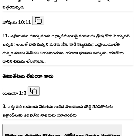
వచ్చేయున్నది.
హోషేయ 10:11
11. ఎఫ్రాయిము నూర్పునందు అభ్యాసముగలదై కంకులను త్రొక్కగోరు పెయ్యవలె
ఉన్నది; అయితే దాని నున్నని మెడకు నేను కాడి కట్టుదును; ఎఫ్రాయిముచేత
దున్నించుటకు నేనొకని నియమింతును, యూదా భూమిని దున్నును, యాకోబు
దానిని చదును చేసికొనును.
తెలివితేటలు లేకుండా కాదు
యెషయా 1:3
3. ఎద్దు తన కామందు నెరుగును గాడిద సొంతవాని దొడ్డి తెలిసికొనును
ఇశ్రాయేలుకు తెలివిలేదు నాజనులు యోచింపరు
కొమ్ములు మరియు కొమ్ములు, పరోక్షంగా సూచించబడ్డాయి