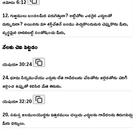
ఆమోసు 6:12
12. గుఱ్ఱములు బండలమీద పరుగెత్తునా? అట్టిచోట ఎవరైన ఎద్దులతో
దున్నుదురా? అయినను మా శక్తిచేతనే బలము తెచ్చుకొందుమని చెప్పుకొను మీరు,
వ్యర్థమైన దానినిబట్టి సంతోషించు మీరు,
నేలకు చెవి పెట్టడం
యెషయా 30:24
24. భూమి సేద్యముచేయు ఎడ్లును లేత గాడిదలును చేటతోను జల్లెడతోను చెరిగి
జల్లించి ఉప్పుతో కలిసిన మేత తినును.
యెషయా 32:20
20. సమస్త జలములయొద్దను విత్తనములు చల్లుచు ఎద్దులను గాడిదలను తిరుగనిచ్చు
మీరు ధన్యులు.