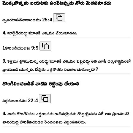
మొక్కజొన్నను బయటకు పంపేటప్పుడు నోరు మెదపకూడదు
ద్వితియోపదేశాకాండము 25:4
4. నూర్చెడియెద్దు మూతికి చిక్కము వేయకూడదు.
1కొరిందీయులకు 9:9
9. కళ్లము త్రొక్కుచున్న యెద్దు మూతికి చిక్కము పెట్టవద్దు అని మోషే ధర్మశాస్త్రములో
వ్రాయబడి యున్నది. దేవుడు ఎడ్లకొరకు విచారించుచున్నాడా?
దొంగిలించబడితే వాటిని రెట్టింపు చేయాలి
నిర్గమకాండము 22:4
4. వాడు దొంగిలినది ఎద్దయినను గాడిదయైనను గొఱ్ఱయైనను సరే అది ప్రాణముతో
వానియొద్ద దొరికినయెడల రెండంతలు చెల్లింపవలెను.