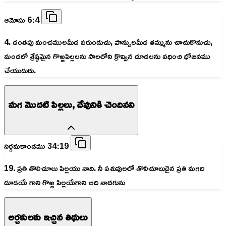
ఆమోసు 6:4
4. దంతపు మంచములమీద పరుండుచు, పాన్పులమీద తమ్మును చాచుకొనుచు,
మందలో శ్రేష్ఠమైన గొఱ్ఱపిల్లలను సాలలోని క్రొవ్విన దూడలను వధించి భోజనము
చేయుదురు.
మగ మొదటి పిల్లలు, దేవునికి చెందినవి
నిర్గమకాండము 34:19
19. ప్రతి తొలిచూలు పిల్లయు నాది. నీ పశువులలో తొలిచూలుదైన ప్రతి మగది
దూడయే గాని గొఱ్ఱ పిల్లయేగాని అది నాదగును
అర్చకులకు ఇచ్చిన తిథులు