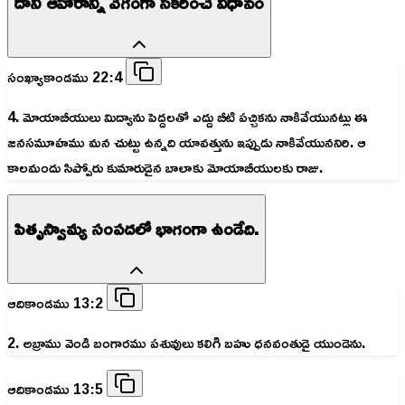
దాని ఆహారాన్ని వేగంగా సేకరించే విధానం
సంఖ్యాకాండము 22:4
4. మోయాబీయులు మిద్యాను పెద్దలతో ఎద్దు బీటి పచ్చికను నాకివేయునట్లు ఈ
జనసమూహము మన చుట్టు ఉన్నది యావత్తును ఇప్పుడు నాకివేయుననిరి. ఆ
కాలమందు సిప్పోరు కుమారుడైన బాలాకు మోయాబీయులకు రాజు.
పితృస్వామ్య సంపదలో భాగంగా ఉండేది.
ఆదికాండము 13:2
2. అబ్రాము వెండి బంగారము పశువులు కలిగి బహు ధనవంతుడై యుండెను.
ఆదికాండము 13:5