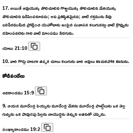
17. అయితే ఆవుయొక్క తొలిచూలిని గొఱ్ఱయొక్క తొలిచూలిని మేకయొక్క
తొలిచూలిని విడిపింపకూడదు; అవి ప్రతిష్ఠితమైనవి; వాటి రక్తమును నీవు
బలిపీఠముమీద ప్రోక్షించి యెహోవాకు ఇంపైన సువాసన కలుగునట్లు వాటి క్రొవ్వును
దహింపవలెను గాని వాటి మాంసము నీదగును.
యోబు 21:10
10. వారి గొడ్లు దాటగా తప్పక చూలు కలుగును వారి ఆవులు ఈచుకపోక ఈనును.
కోడిపందేలు
ఆదికాండము 15:9
9. ఆయన మూడేండ్ల పెయ్యను మూడేండ్ల మేకను మూడేండ్ల పొట్టేలును ఒక తెల్ల
గువ్వను ఒక పావురపు పిల్లను నాయొద్దకు తెమ్మని అతనితో చెప్పెను.
సంఖ్యాకాండము 19:2