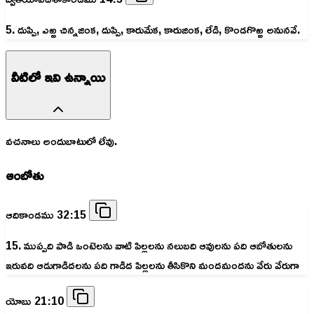
5. దుప్పి, ఎఱ్ఱ చిన్నజింక, దుప్పి, కారుమేక, కారుజింక, లేడి, కొండగొఱ్ఱ అనునవే.
వీటిలో ఇవి ఉన్నాయి
వచనాలు అందుబాటులో లేవు.
ఆంబోతు
ఆదికాండము 32:15
15. ముప్పది పాడి ఒంటెలను వాటి పిల్లలను నలుబది ఆవులను పది ఆబోతులను
ఇరువది ఆడుగాడిదలను పది గాడిద పిల్లలను తీసికొని మందమందను వేరు వేరుగా
యోబు 21:10