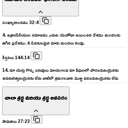
సంఖ్యాకాండము 32:4
4. ఇశ్రాయేలీయుల సమాజము ఎదుట యెహోవా జయించిన దేశము మందలకు
తగిన ప్రదేశము. నీ సేవకులమైన మాకు మందలు కలవు.
కీర్తనలు 144:14
14. మా యెడ్లు గొప్ప బరువులు మోయగలవి మా వీధులలో చొరబడుటయైనను
ఉరుకులెత్తుటయైనను లేదు వాటిలో శ్రమగలవారి మొఱ్ఱ వినబడుటయైనను లేదు
చాలా శ్రద్ధ మరియు శ్రద్ధ అవసరం
సామెతలు 27:23