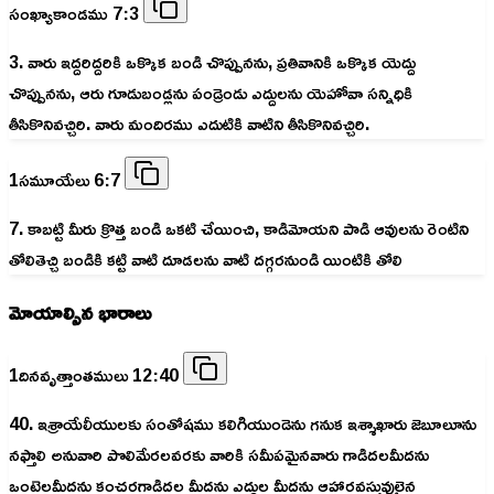
సంఖ్యాకాండము 7:3
3. వారు ఇద్దరిద్దరికి ఒక్కొక బండి చొప్పునను, ప్రతివానికి ఒక్కొక యెద్దు
చొప్పునను, ఆరు గూడుబండ్లను పండ్రెండు ఎద్దులను యెహోవా సన్నిధికి
తీసికొనివచ్చిరి. వారు మందిరము ఎదుటికి వాటిని తీసికొనివచ్చిరి.
1సమూయేలు 6:7
7. కాబట్టి మీరు క్రొత్త బండి ఒకటి చేయించి, కాడిమోయని పాడి ఆవులను రెంటిని
తోలితెచ్చి బండికి కట్టి వాటి దూడలను వాటి దగ్గరనుండి యింటికి తోలి
మోయాల్సిన భారాలు
1దినవృత్తాంతములు 12:40
40. ఇశ్రాయేలీయులకు సంతోషము కలిగియుండెను గనుక ఇశ్శాఖారు జెబూలూను
నఫ్తాలి అనువారి పొలిమేరలవరకు వారికి సమీపమైనవారు గాడిదలమీదను
ఒంటెలమీదను కంచరగాడిదల మీదను ఎద్దుల మీదను ఆహారవస్తువులైన