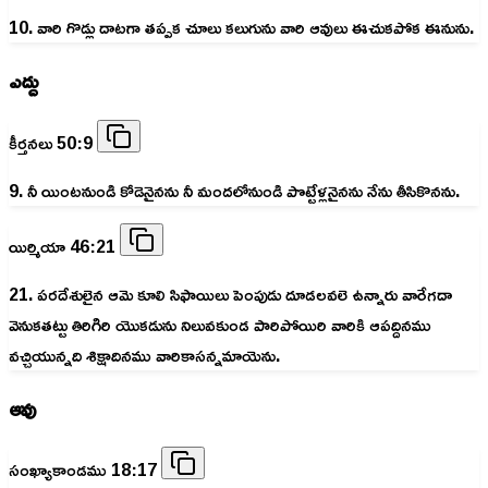
10. వారి గొడ్లు దాటగా తప్పక చూలు కలుగును వారి ఆవులు ఈచుకపోక ఈనును.
ఎద్దు
కీర్తనలు 50:9
9. నీ యింటనుండి కోడెనైనను నీ మందలోనుండి పొట్టేళ్లనైనను నేను తీసికొనను.
యిర్మియా 46:21
21. పరదేశులైన ఆమె కూలి సిఫాయిలు పెంపుడు దూడలవలె ఉన్నారు వారేగదా
వెనుకతట్టు తిరిగిరి యొకడును నిలువకుండ పారిపోయిరి వారికి ఆపద్దినము
వచ్చియున్నది శిక్షాదినము వారికాసన్నమాయెను.
ఆవు
సంఖ్యాకాండము 18:17