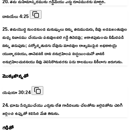
20. తమ మహిమాస్పదమును గడ్డిమేయు ఎద్దు రూపమునకు మార్చిరి.
దానియేలు 4:25
25. తమయొద్ద నుండకుండ మనుష్యులు నిన్ను తరుముదురు, నీవు అడవిజంతువుల
మధ్య నివాసము చేయుచు పశువులవలె గడ్డి తినెదవు; ఆకాశపుమంచు నీమీదపడి
నిన్ను తడుపును; సర్వోన్నతుడగు దేవుడు మానవుల రాజ్యముపైన అధికారియై
యున్నాడనియు, తానెవనికి దాని ననుగ్రహింప నిచ్ఛయించునో వానికి
అనుగ్రహించుననియు నీవు తెలిసికొనువరకు ఏడు కాలములు నీకీలాగు జరుగును.
మొక్కజొన్నతో
యెషయా 30:24
24. భూమి సేద్యముచేయు ఎడ్లును లేత గాడిదలును చేటతోను జల్లెడతోను చెరిగి
జల్లించి ఉప్పుతో కలిసిన మేత తినును.
గడ్డితో