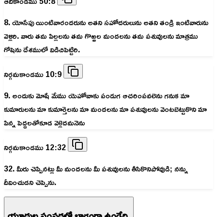
ఆదికాండము 50:8
8. యోసేపు యింటివారందరును అతని సహోదరులును అతని తండ్రి ఇంటివారును
వెళ్లిరి. వారు తమ పిల్లలను తమ గొఱ్ఱల మందలను తమ పశువులను మాత్రము
గోషెను దేశములో విడిచిపెట్టిరి.
నిర్గమకాండము 10:9
9. అందుకు మోషే మేము యెహోవాకు పండుగ ఆచరింపవలెను గనుక మా
కుమారులను మా కుమార్తెలను మా మందలను మా పశువులను వెంటబెట్టుకొని మా
పిన్న పెద్దలతోకూడ వెళ్లెదమనెను
నిర్గమకాండము 12:32
32. మీరు చెప్పినట్లు మీ మందలను మీ పశువులను తీసికొనిపోవుడి; నన్ను
దీవించుడని చెప్పెను.
యూదుల సంపదలో భాగంగా ఉండేది.