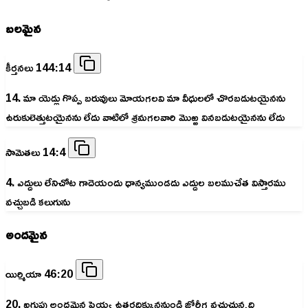
బలమైన
కీర్తనలు 144:14
14. మా యెడ్లు గొప్ప బరువులు మోయగలవి మా వీధులలో చొరబడుటయైనను
ఉరుకులెత్తుటయైనను లేదు వాటిలో శ్రమగలవారి మొఱ్ఱ వినబడుటయైనను లేదు
సామెతలు 14:4
4. ఎద్దులు లేనిచోట గాదెయందు ధాన్యముండదు ఎద్దుల బలముచేత విస్తారము
వచ్చుబడి కలుగును
అందమైన
యిర్మియా 46:20
20. ఐగుప్తు అందమైన పెయ్య ఉత్తరదిక్కుననుండి జోరీగ వచ్చుచున్నది