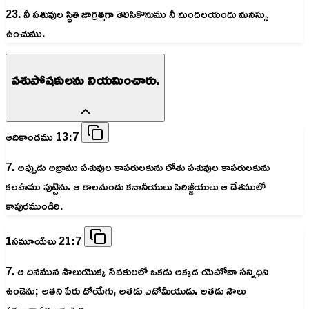
23. నీ పశువుల స్థితి జాగ్రత్తగా తెలిసికొనుము నీ మందలయందు మనస్సు
ఉంచుము.
పశుపోషకులను నియమించారు.
ఆదికాండము 13:7
7. అప్పుడు అబ్రాము పశువుల కాపరులకును లోతు పశువుల కాపరులకును
కలహము పుట్టెను. ఆ కాలమందు కనానీయులు పెరిజ్జీయులు ఆ దేశములో
కాపురముండిరి.
1సమూయేలు 21:7
7. ఆ దినమున సౌలుయొక్క సేవకులలో ఒకడు అక్కడ యెహోవా సన్నిధిని
ఉండెను; అతని పేరు దోయేగు, అతడు ఎదోమీయుడు. అతడు సౌలు