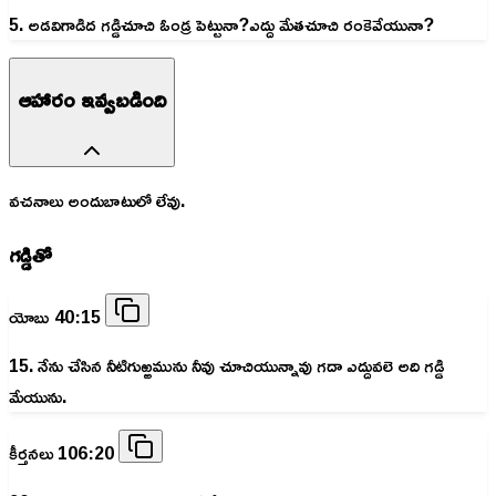
5. అడవిగాడిద గడ్డిచూచి ఓండ్ర పెట్టునా?ఎద్దు మేతచూచి రంకెవేయునా?
ఆహారం ఇవ్వబడింది
వచనాలు అందుబాటులో లేవు.
గడ్డితో
యోబు 40:15
15. నేను చేసిన నీటిగుఱ్ఱమును నీవు చూచియున్నావు గదా ఎద్దువలె అది గడ్డి
మేయును.
కీర్తనలు 106:20