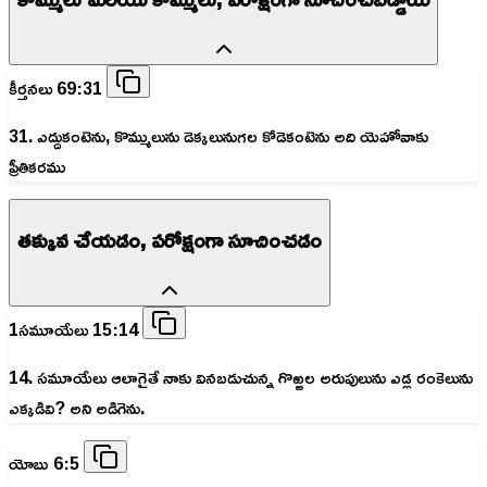
కీర్తనలు 69:31
31. ఎద్దుకంటెను, కొమ్ములును డెక్కలునుగల కోడెకంటెను అది యెహోవాకు
ప్రీతికరము
తక్కువ చేయడం, పరోక్షంగా సూచించడం
1సమూయేలు 15:14
14. సమూయేలు ఆలాగైతే నాకు వినబడుచున్న గొఱ్ఱల అరుపులును ఎడ్ల రంకెలును
ఎక్కడివి? అని అడిగెను.
యోబు 6:5