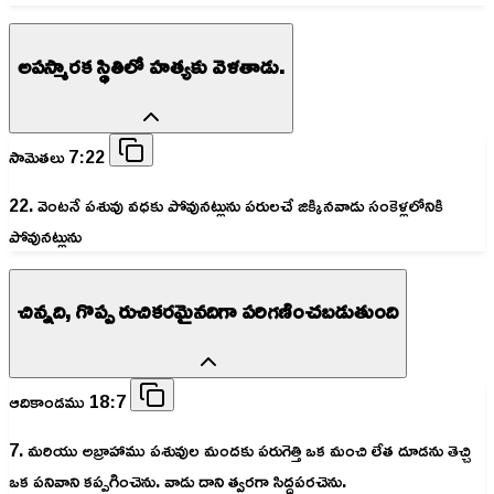
అపస్మారక స్థితిలో హత్యకు వెళతాడు.
సామెతలు 7:22
22. వెంటనే పశువు వధకు పోవునట్లును పరులచే జిక్కినవాడు సంకెళ్లలోనికి
పోవునట్లును
చిన్నది, గొప్ప రుచికరమైనదిగా పరిగణించబడుతుంది
ఆదికాండము 18:7
7. మరియు అబ్రాహాము పశువుల మందకు పరుగెత్తి ఒక మంచి లేత దూడను తెచ్చి
ఒక పనివాని కప్పగించెను. వాడు దాని త్వరగా సిద్ధపరచెను.