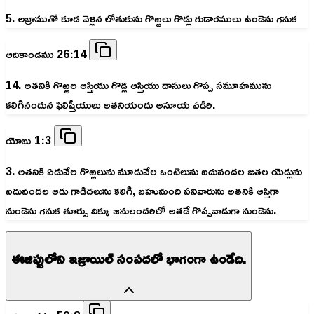
5. అబ్రాముతో కూడ వెళ్లిన లోతుకును గొఱ్ఱలు గొడ్లు గుడారములు ఉండెను గనుక
ఆదికాండము 26:14
14. అతనికి గొఱ్ఱల ఆస్తియు గొడ్ల ఆస్తియు దాసులు గొప్ప సమూహమును
కలిగినందున ఫిలిష్తీయులు అతనియందు అసూయ పడిరి.
యోబు 1:3
3. అతనికి ఏడువేల గొఱ్ఱలును మూడువేల ఒంటెలును ఐదువందల జతల యెడ్లును
ఐదువందల ఆడు గాడిదలును కలిగి, బహుమంది పనివారును అతనికి ఆస్తిగా
నుండెను గనుక తూర్పు దిక్కు జనులందరిలో అతడే గొప్పవాడుగా నుండెను.
ఈజిప్టులోని ఇజ్రాయిల్ సంపదలో భాగంగా ఉండేది.