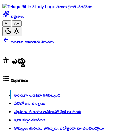
తెలుగు బైబిల్ పదకోశం
లక్షణాలు
A-
A+
అంశాల జాబితాకు వెనుకకు
ఎద్దు
విభాగాలు
తరచుగా అడవిగా కనిపిస్తుంది
వీటిలో ఇవి ఉన్నాయి
శుభ్రంగా మరియు ఆహారానికి ఫిట్ గా ఉంది
ఇలా వర్ణించబడింది
కొమ్ములు మరియు కొమ్ములు, పరోక్షంగా సూచించబడ్డాయి