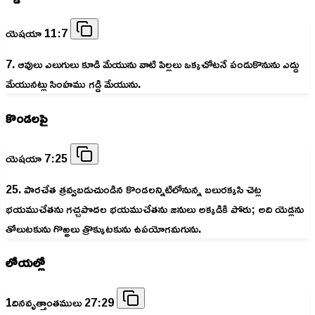
యెషయా 11:7
7. ఆవులు ఎలుగులు కూడి మేయును వాటి పిల్లలు ఒక్కచోటనే పండుకొనును ఎద్దు
మేయునట్లు సింహము గడ్డి మేయును.
కొండలపై
యెషయా 7:25
25. పారచేత త్రవ్వబడుచుండిన కొండలన్నిటిలోనున్న బలురక్కసి చెట్ల
భయముచేతను గచ్చపొదల భయముచేతను జనులు అక్కడికి పోరు; అది యెడ్లను
తోలుటకును గొఱ్ఱలు త్రొక్కుటకును ఉపయోగమగును.
లోయల్లో
1దినవృత్తాంతములు 27:29