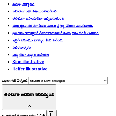
పెంపు, వాగ్దానం
బహిరంగంగా విక్రయించబడింది
తరచుగా బహుమతిగా ఇవ్వబడుతుంది
దుర్మార్గులు తరచూ పేదల నుంచి ప్రతిజ్ఞ చేయించుకునేవారు.
ప్రజలను యుద్ధానికి తీసుకురావడానికి ముక్కలను పంపే ఆచారం
ఇత్తడి సముద్రం బొమ్మల మీద పడింది.
వివరణాత్మకం
ఎద్దు లేదా ఎద్దు ఉదాహరణ
Kine illustrative
Heifer illustrative
విభాగానికి వెళ్ళండి
తరచుగా అడవిగా కనిపిస్తుంది
ద్వితియోపదేశాకాండము 14:5