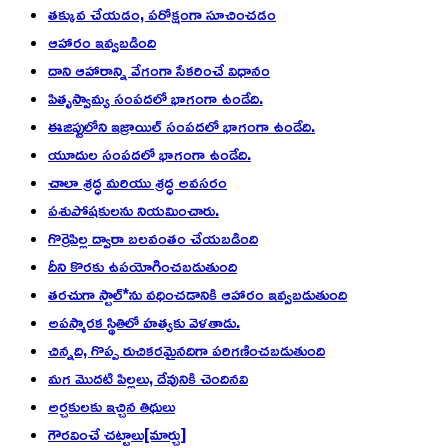
తక్కువ చేయడం, పరోక్షంగా సూచించడం
ఆహారం ఇవ్వబడింది
దాని ఆహారాన్ని వేగంగా సేకరించే విధానం
పితృస్వామ్య సంపదలో భాగంగా ఉండేది.
ఈజిప్టులోని ఇజ్రాయిల్ సంపదలో భాగంగా ఉండేది.
యూదుల సంపదలో భాగంగా ఉండేది.
చాలా శ్రద్ధ మరియు శ్రద్ధ అవసరం
పశుపోషకులను నియమించారు.
గొర్రెపిల్ల ద్వారా బలవంతం చేయబడింది
దీని కొరకు ఉపయోగించబడుతుంది
తరచుగా స్టాల్*ను వధించడానికి ఆహారం ఇవ్వబడుతుంది
అపస్మారక స్థితిలో హత్యకు వెళతాడు.
చిన్నది, గొప్ప రుచికరమైనదిగా పరిగణించబడుతుంది
మగ మొదటి పిల్లలు, దేవునికి చెందినవి
అర్చకులకు ఇచ్చిన తిథులు
గౌరవించే చట్టాలు[మార్చు]