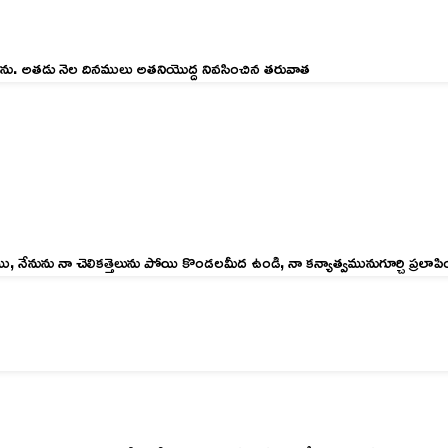
ను. అతడు నెల దినములు అతనియొద్ద నివసించిన తరువాత
ును నా చెలికత్తెలును పోయి కొండలమీద ఉండి, నా కన్యాత్వమునుగూర్చి ప్రలాపించ