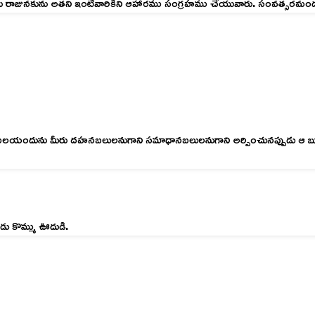
ీరు రాజునకును అతని ఇంటివారికిని ఆహారము సంగ్రహము చేయువారు. సంవత్సరమందు
 మీరు దహనబలులనుగాని సమాధానబలులనుగాని అర్పించునప్పుడు ఆ బూరలు ఊదవల
ు కొమ్ము ఊదుడి.