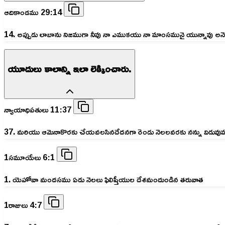
ఆదికాండము 29:14
14. అప్పుడు లాబాను నిజముగా నీవు నా ఎముకయు నా మాంసమునై యున్నావు అనె
యూదులు కాలాన్ని ఇలా లెక్కించారు.
న్యాయాధిపతులు 11:37
37. మరియు ఆమెనాకొరకు చేయవలసినదేదనగా రెండు నెలలవరకు నన్ను విడువుము, నేన
1సమూయేలు 6:1
1. యెహోవా మందసము ఏడు నెలలు ఫిలిష్తీయుల దేశమందుండిన తరువాత
1రాజులు 4:7