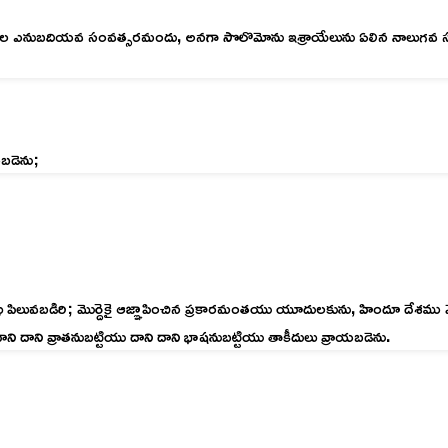
ుగువందల ఎనుబదియవ సంవత్సరమందు, అనగా సొలొమోను ఇశ్రాయేలును ఏలిన నాలు
బడెను;
ు పిలువబడిరి; మొర్దెకై ఆజ్ఞాపించిన ప్రకారమంతయు యూదులకును, హిందూ దేశము
దాని వ్రాతనుబట్టియు దాని దాని భాషనుబట్టియు తాకీదులు వ్రాయబడెను.