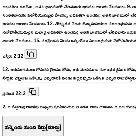
అధిపతిగా ఉండెను; అతని భాగములో చేరినవారు ఇరువది నాలుగు వేలమంది. 9. ఆర
సంతతివాడును పెలోనీయుడునైన హేలెస్సు అధిపతిగా ఉండెను; అతని భాగములో చే
ఇరువది నాలుగు వేలమంది. 12. తొమ్మిదవ నెలను బెన్యామీనీయుల సంబంధుడున
నెటోపాతీయుడునైన మహరై అధిపతిగా ఉండెను; అతని భాగములో చేరినవారు ఇరువద
నాలుగు వేలమంది. 15. పండ్రెండవ నెలను ఒత్నీయేలు సంబంధుడును నెటోపాతీయుడ
ఎస్తేరు 2:12
12. ఆరుమాసములు గోపరస తైలముతోను, ఆరు మాసములు సుగంధవర్గములతోను, స్త్రీ
నొద్దకు వెళ్లుటకు ఒక్కొక్క చిన్నదానికి వంతు వచ్చినప్పుడు ఒక్కొక చిన్నది 
ప్రకటన 22:2
2. ఆ పట్టణపు రాజవీధి మధ్యను ప్రవహించుట ఆ దూత నాకు చూపెను. ఆ నది యొక్
పన్నెండు మంది పేర్లు[మార్చు]