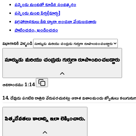
పన్నెండు మందితో కూడిన సంవత్సరం
పన్నెండు మంది పేర్లు[మార్చు]
విగ్రహారాధకులు దీని ద్వారా అంచనా వేయబడతారు
పాటించడం, ఖండించడం
విభాగానికి వెళ్ళండి
సూర్యుడు మరియు చంద్రుడు గుర్తుగా రూపొందించబడ్డారు
ఆదికాండము 1:14
14. దేవుడు పగటిని రాత్రిని వేరుపరచునట్లు ఆకాశ విశాలమందు జ్యోతులు క
పితృదేవతలు కాలాన్ని ఇలా లెక్కించారు.