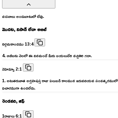
వచనాలు అందుబాటులో లేవు.
మొదట, నిసాన్ లేదా అబిబ్
నిర్గమకాండము 13:4
4. ఆబీబను నెలలో ఈ దినమందే మీరు బయలుదేరి వచ్చితిరి గదా.
నెహెమ్యా 2:1
1. అటుతరువాత అర్తహషస్త రాజు ఏలుబడి కాలమున ఇరువదియవ సంవత్సరములో నీసాన
విచారముగా ఉండలేదు.
రెండవది, జిఫ్
1రాజులు 6:1