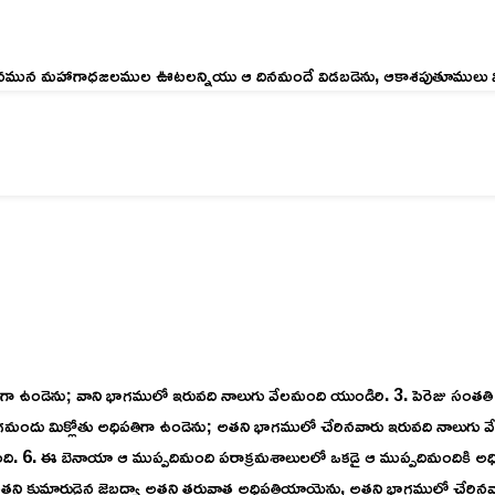
మున మహాగాధజలముల ఊటలన్నియు ఆ దినమందే విడబడెను, ఆకాశపుతూములు విప
ఉండెను; వాని భాగములో ఇరువది నాలుగు వేలమంది యుండిరి. 3. పెరెజు సంతతి వ
ందు మిక్లోతు అధిపతిగా ఉండెను; అతని భాగములో చేరినవారు ఇరువది నాలుగ
ది. 6. ఈ బెనాయా ఆ ముప్పదిమంది పరాక్రమశాలులలో ఒకడై ఆ ముప్పదిమందికి అ
ి కుమారుడైన జెబద్యా అతని తరువాత అధిపతియాయెను, అతని భాగములో చేరినవార