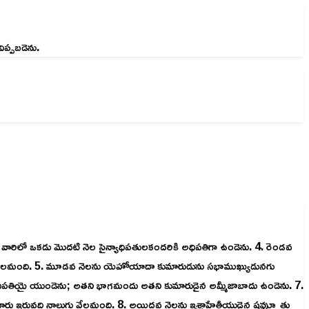
్పబడెను.
ారిలో ఒకడు మొదటి నెల సైన్యాధిపతులకందరికి అధిపతిగా ఉండెను. 4. రెండవ
ు వేలమంది. 5. మూడవ నెలను యెహోయాదా కుమారుడును సభాముఖ్యుడునగు
ధిపతియై యుండెను; అతని భాగమందు అతని కుమారుడైన అమ్మీజాబాదు ఉండెను. 7.
ు ఇరువది నాలుగు వేలమంది. 8. అయిదవ నెలను ఇశ్రాహేతీయుడైన షవ్హుూతు