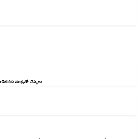
ెదనని తండ్రితో చెప్పగా