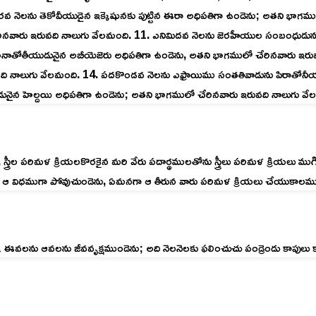
వ నెలను తెకోవీయుడైన ఇక్కెషునకు పుట్టిన ఈరా అధిపతిగా ఉండెను; అతని భాగమ
రినవారు ఇరువది నాలుగు వేలమంది. 11. ఎనిమిదవ నెలను జెరహీయుల సంబంధుడును 
ు అనాతోతీయుడునైన అబీయెజెరు అధిపతిగా ఉండెను, అతని భాగములో చేరినవారు 
ి నాలుగు వేలమంది. 14. పదకొండవ నెలను ఎఫ్రాయిము సంతతివాడును పిరాతోనీయ
ునైన హెల్దయి అధిపతిగా ఉండెను; అతని భాగములో చేరినవారు ఇరువది నాలుగు వే
ల పరిమళ క్రియలకొరకైన మరి వేరు పదార్థములతోను స్త్రీలు పరిమళ క్రియలు ముగి
రాజునొద్దకు ఆ విధముగా పోవుచుండెను, ఏమనగా ఆ తీరున వారు పరిమళ క్రియలు చేయుకా
క ఈవలను ఆవలను జీవవృక్షముండెను; అది నెలనెలకు ఫలించుచు పండ్రెండు కాపులు