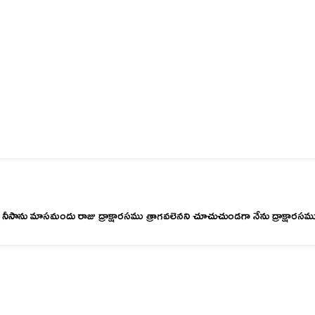
ు మాసమందు రాజు ద్రాక్షారసము త్రాగవలెనని చూచుచుండగా నేను ద్రాక్షారసము త