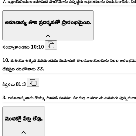
7. ఇశ్రాయేలీయులందరిమీద సొలొమోను పన్నిద్దరు అధికారులను నియమించెను. వ
అమావాస్య తొలి ప్రదర్శనతో ప్రారంభమైంది.
సంఖ్యాకాండము 10:10
10. మరియు ఉత్సవ దినమందును నియామక కాలములయందును నెలల ఆరంభములయందును
దేవుడైన యెహోవాను నేనే.
కీర్తనలు 81:3
3. అమావాస్యనాడు కొమ్ము ఊదుడి మనము పండుగ ఆచరించు దినమగు పున్నమనాడ
మొదట్లో పేర్లు లేవు.