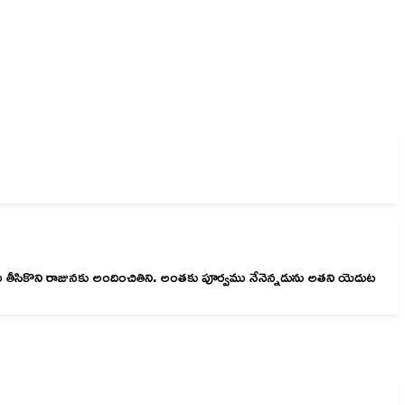
ీసికొని రాజునకు అందించితిని. అంతకు పూర్వము నేనెన్నడును అతని యెదుట