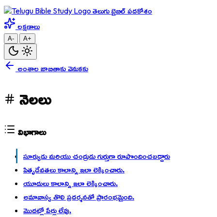
తెలుగు బైబిల్ పదకోశం
లక్షణాలు
A-
A+
అంశాల జాబితాకు వెనుకకు
నెలలు
విభాగాలు
సూర్యుడు మరియు చంద్రుడు గుర్తుగా రూపొందించబడ్డారు
పితృదేవతలు కాలాన్ని ఇలా లెక్కించారు.
యూదులు కాలాన్ని ఇలా లెక్కించారు.
అమావాస్య తొలి ప్రదర్శనతో ప్రారంభమైంది.
మొదట్లో పేర్లు లేవు.