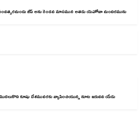
గవ సంవత్సరమందు జీప్‌ అను రెండవ మాసమున అతడు యెహోవా మందిరమును
 మొదలుకొని కూషు దేశమువరకు వ్యాపించియున్న నూట ఇరువది యేడు