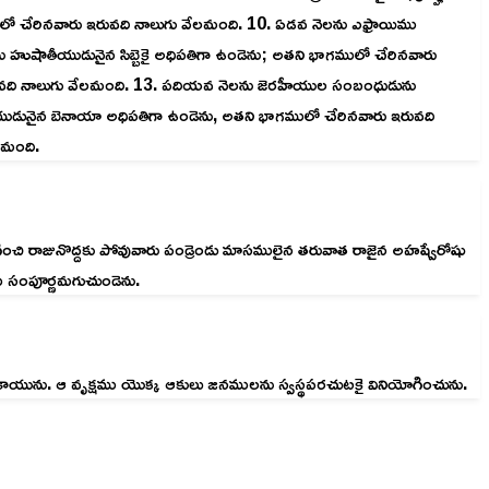
ులో చేరినవారు ఇరువది నాలుగు వేలమంది. 10. ఏడవ నెలను ఎఫ్రాయిము
హుషాతీయుడునైన సిబ్బెకై అధిపతిగా ఉండెను; అతని భాగములో చేరినవారు
ఇరువది నాలుగు వేలమంది. 13. పదియవ నెలను జెరహీయుల సంబంధుడును
ుడునైన బెనాయా అధిపతిగా ఉండెను, అతని భాగములో చేరినవారు ఇరువది
లమంది.
ంచి రాజునొద్దకు పోవువారు పండ్రెండు మాసములైన తరువాత రాజైన అహష్వేరోషు
లము సంపూర్ణమగుచుండెను.
 కాయును. ఆ వృక్షము యొక్క ఆకులు జనములను స్వస్థపరచుటకై వినియోగించును.