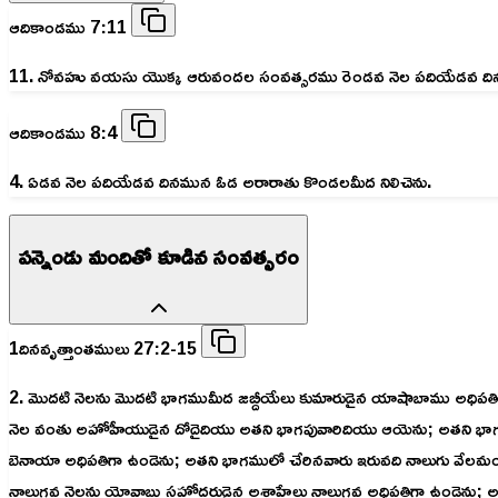
ఆదికాండము 7:11
11. నోవహు వయసు యొక్క ఆరువందల సంవత్సరము రెండవ నెల పదియేడవ దిన
ఆదికాండము 8:4
4. ఏడవ నెల పదియేడవ దినమున ఓడ అరారాతు కొండలమీద నిలిచెను.
పన్నెండు మందితో కూడిన సంవత్సరం
1దినవృత్తాంతములు 27:2-15
2. మొదటి నెలను మొదటి భాగముమీద జబ్దీయేలు కుమారుడైన యాషాబాము అధిపతిగా 
నెల వంతు అహోహీయుడైన దోదైదియు అతని భాగపువారిదియు ఆయెను; అతని భాగమ
బెనాయా అధిపతిగా ఉండెను; అతని భాగములో చేరినవారు ఇరువది నాలుగు వేలమం
నాలుగవ నెలను యోవాబు సహోదరుడైన అశాహేలు నాలుగవ అధిపతిగా ఉండెను; అతన