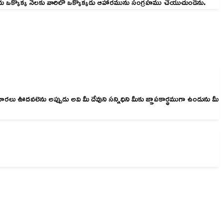
 ఒక్కొక్క నెలకు వారిలో ఒక్కొక్కడు ఆహారమును సంగ్రహము చేయుచుండెను.
ెను అప్పుడు అవి మీ దేవుని సన్నిధిని మీకు జ్ఞాపకార్థముగా ఉండును మీ