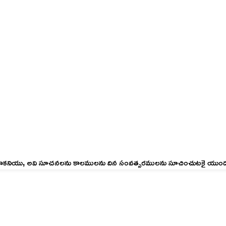
లుగునుగాకనియు, అవి సూచనలను కాలములను దిన సంవత్సరములను సూచించుటకై యుం