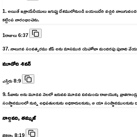
1. అయితే ఇశ్రాయేలీయులు ఇగుప్తు దేశములోనుండి బయలుదేరి వచ్చిన నాల
కట్టింప నారంభించెను.
1రాజులు 6:37
37. నాలుగవ సంవత్సరము జీప్‌ అను మాసమున యెహోవా మందిరపు పునాది వేయ
మూడోది శివన్
ఎస్తేరు 8:9
9. సీవాను అను మూడవ నెలలో ఇరువది మూడవ దినమందు రాజుయొక్క వ్రాతగాండ్ర
సంస్థానములలో నున్న అధిపతులకును అధికారులకును, ఆ యా సంస్థానములకును దాని 
నాల్గవది, తమ్ముజ్
జెకర్యా 8:19