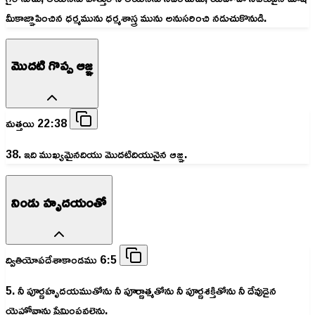
మీకాజ్ఞాపించిన ధర్మమును ధర్మశాస్త్ర మును అనుసరించి నడుచుకొనుడి.
మొదటి గొప్ప ఆజ్ఞ
మత్తయి 22:38
38. ఇది ముఖ్యమైనదియు మొదటిదియునైన ఆజ్ఞ.
నిండు హృదయంతో
ద్వితియోపదేశాకాండము 6:5
5. నీ పూర్ణహృదయముతోను నీ పూర్ణాత్మతోను నీ పూర్ణశక్తితోను నీ దేవుడైన
యెహోవాను ప్రేమింపవలెను.