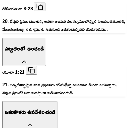
రోమీయులకు 8:28
28. దేవుని ప్రేమించువారికి, అనగా ఆయన సంకల్పముచొప్పున పిలువబడినవారికి,
మేలుకలుగుటకై సమస్తమును సమకూడి జరుగుచున్నవని యెరుగుదుము.
పట్టుదలతో ఉండండి
యూదా 1:21
21. నిత్యజీవార్థమైన మన ప్రభువగు యేసుక్రీస్తు కనికరము కొరకు కనిపెట్టుచు,
దేవుని ప్రేమలో నిలుచునట్లు కాచుకొనియుండుడి.
ఒకరికొకరు ఉపదేశించండి