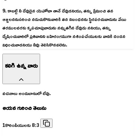
9. కాబట్టి నీ దేవుడైన యెహోవా తానే దేవుడనియు, తన్ను ప్రేమించి తన
ఆజ్ఞలననుసరించి నడుచుకొనువారికి తన నిబంధనను స్థిరపరచువాడును వేయి
తరములవరకు కృపచూపువాడును నమ్మతగిన దేవుడు ననియు, తన్ను
ద్వేషించువారిలో ప్రతివానిని బహిరంగముగా నశింపచేయుటకు వానికి దండన
విధించువాడనియు నీవు తెలిసికొనవలెను.
కలిగి ఉన్న వారు
వచనాలు అందుబాటులో లేవు.
ఆయన గురించి తెలుసు
1కొరిందీయులకు 8:3