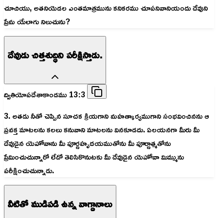
చూచియు, అతనియెడల ఎంతమాత్రమును కనికరము చూపనివానియందు దేవుని
ప్రేమ యేలాగు నిలుచును?
దేవుడు చిత్తశుద్ధిని పరీక్షిస్తాడు.
ద్వితియోపదేశాకాండము 13:3
3. అతడు నీతో చెప్పిన సూచక క్రియగాని మహత్కార్యముగాని సంభవించినను ఆ
ప్రవక్త మాటలను కలలు కనువాని మాటలను వినకూడదు. ఏలయనగా మీరు మీ
దేవుడైన యెహోవాను మీ పూర్ణహృదయముతోను మీ పూర్ణాత్మతోను
ప్రేమించుచున్నారో లేదో తెలిసికొనుటకు మీ దేవుడైన యెహోవా మిమ్మును
పరీక్షించుచున్నాడు.
వీటితో ముడిపడి ఉన్న వాగ్దానాలు