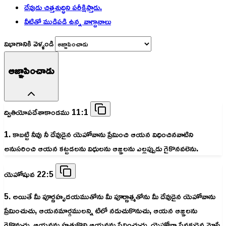
దేవుడు చిత్తశుద్ధిని పరీక్షిస్తాడు.
వీటితో ముడిపడి ఉన్న వాగ్దానాలు
విభాగానికి వెళ్ళండి
ఆజ్ఞాపించాడు
ద్వితియోపదేశాకాండము 11:1
1. కాబట్టి నీవు నీ దేవుడైన యెహోవాను ప్రేమించి ఆయన విధించినవాటిని
అనుసరించి ఆయన కట్టడలను విధులను ఆజ్ఞలను ఎల్లప్పుడు గైకొనవలెను.
యెహోషువ 22:5
5. అయితే మీ పూర్ణహృదయముతోను మీ పూర్ణాత్మతోను మీ దేవుడైన యెహోవాను
ప్రేమించుచు, ఆయనమార్గములన్ని టిలో నడుచుకొనుచు, ఆయన ఆజ్ఞలను
గైకొనుచు, ఆయనను హత్తుకొని ఆయనను సేవించుచు, యెహోవా సేవకుడైన మోషే