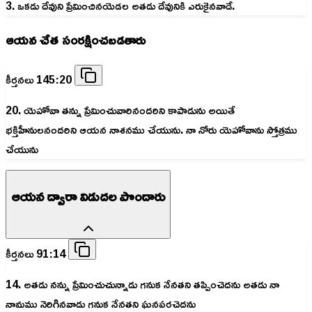
3. ఒకడు దేవుని ప్రేమించినయెడల అతడు దేవునికి ఎరుకైనవాడే.
ఆయన చేత సంరక్షించబడతారు
కీర్తనలు 145:20
20. యెహోవా తన్ను ప్రేమించువారినందరిని కాపాడును అయితే
భక్తిహీనులనందరిని ఆయన నాశనము చేయును. నా నోరు యెహోవాను స్తోత్రము
చేయును
ఆయన ద్వారా విడుదల పొందారు
కీర్తనలు 91:14
14. అతడు నన్ను ప్రేమించుచున్నాడు గనుక నేనతని తప్పించెదను అతడు నా
నామము నెరిగినవాడు గనుక నేనతని ఘనపరచెదను