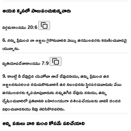
ఆయన కృపలో పాలుపంచుకున్నవారు
నిర్గమకాండము 20:6
6. నన్ను ప్రేమించి నా ఆజ్ఞలు గైకొనువారిని వెయ్యి తరములవరకు కరుణించువాడనై
యున్నాను.
ద్వితియోపదేశాకాండము 7:9
9. కాబట్టి నీ దేవుడైన యెహోవా తానే దేవుడనియు, తన్ను ప్రేమించి తన
ఆజ్ఞలననుసరించి నడుచుకొనువారికి తన నిబంధనను స్థిరపరచువాడును వేయి
తరములవరకు కృపచూపువాడును నమ్మతగిన దేవుడు ననియు, తన్ను
ద్వేషించువారిలో ప్రతివానిని బహిరంగముగా నశింపచేయుటకు వానికి దండన
విధించువాడనియు నీవు తెలిసికొనవలెను.
అన్ని పనులు వారి మంచి కోసమే పనిచేయాలి