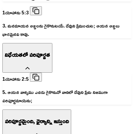
1యోహాను 5:3
3. మనమాయన ఆజ్ఞలను గైకొనుటయే. దేవుని ప్రేమించుట; ఆయన ఆజ్ఞలు
భారమైనవి కావు.
విధేయతలో పరిపూర్ణత
1యోహాను 2:5
5. ఆయన వాక్యము ఎవడు గైకొనునో వానిలో దేవుని ప్రేమ నిజముగా
పరిపూర్ణమాయెను;
పరిపూర్ణమైంది, ధైర్యాన్ని ఇస్తుంది