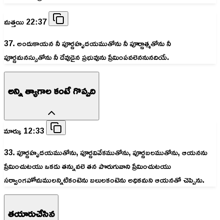
మత్తయి 22:37
37. అందుకాయన నీ పూర్ణహృదయముతోను నీ పూర్ణాత్మతోను నీ
పూర్ణమనస్సుతోను నీ దేవుడైన ప్రభువును ప్రేమింపవలెననునదియే.
అన్ని త్యాగాల కంటే గొప్పది
మార్కు 12:33
33. పూర్ణహృదయముతోను, పూర్ణవివేకముతోను, పూర్ణబలముతోను, ఆయనను
ప్రేమించుటయు ఒకడు తన్నువలె తన పొరుగువాని ప్రేమించుటయు
సర్వాంగహోమములన్నిటికంటెను బలులకంటెను అధికమని ఆయనతో చెప్పెను.
తయారుచేసిన