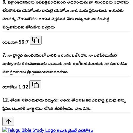
6. విశ్రాంతిదినమును అపవిత్రపరచకుండ ఆచరించుచు నా నిబంధనను ఆధారము
చేసికొనుచు యెహోవాకు దాసులై యెహోవా నామమును ప్రేమించుచు ఆయనకు
పరిచర్య చేయవలెనని ఆయన పక్షమున చేరు అన్యులను నా పరిశుద్ధ
పర్వతమునకు తోడుకొని వచ్చెదను
యెషయా 56:7
7. నా ప్రార్థన మందిరములో వారిని ఆనందింపజేసెదను నా బలిపీఠముమీద
వారర్పించు దహనబలులును బలులును నాకు అంగీకారములగును నా మందిరము
సమస్తజనులకు ప్రార్థనమందిరమనబడును.
యాకోబు 1:12
12. శోధన సహించువాడు ధన్యుడు; అతడు శోధనకు నిలిచినవాడై ప్రభువు తన్ను
ప్రేమించువారికి వాగ్దానము చేసిన జీవకిరీటము పొందును.
తెలుగు బైబిల్ పదకోశం