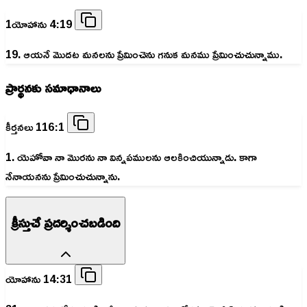
1యోహాను 4:19
19. ఆయనే మొదట మనలను ప్రేమించెను గనుక మనము ప్రేమించుచున్నాము.
ప్రార్థనకు సమాధానాలు
కీర్తనలు 116:1
1. యెహోవా నా మొరను నా విన్నపములను ఆలకించియున్నాడు. కాగా
నేనాయనను ప్రేమించుచున్నాను.
క్రీస్తుచే ప్రదర్శించబడింది
యోహాను 14:31