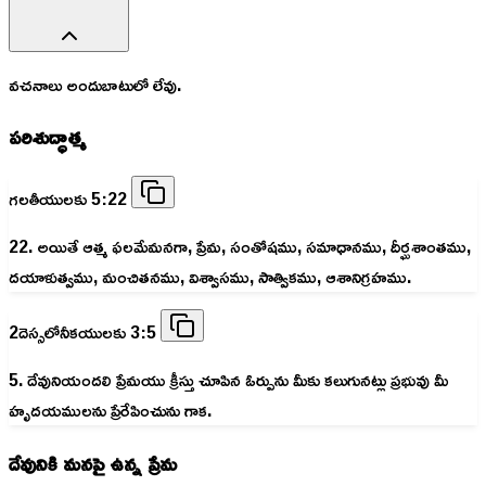
వచనాలు అందుబాటులో లేవు.
పరిశుద్ధాత్మ
గలతీయులకు 5:22
22. అయితే ఆత్మ ఫలమేమనగా, ప్రేమ, సంతోషము, సమాధానము, దీర్ఘశాంతము,
దయాళుత్వము, మంచితనము, విశ్వాసము, సాత్వికము, ఆశానిగ్రహము.
2దెస్సలోనీకయులకు 3:5
5. దేవునియందలి ప్రేమయు క్రీస్తు చూపిన ఓర్పును మీకు కలుగునట్లు ప్రభువు మీ
హృదయములను ప్రేరేపించును గాక.
దేవునికి మనపై ఉన్న ప్రేమ