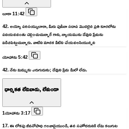
లూకా 11:42
42. అయ్యో పరిసయ్యులారా, మీరు పుదీనా సదాప మొదలైన ప్రతి కూరలోను
పదియవవంతు చెల్లించుచున్నారే గాని, న్యాయమును దేవుని ప్రేమను
విడిచిపెట్టుచున్నారు. వాటిని మానక వీటిని చేయవలసియున్నది
యోహాను 5:42
42. నేను మిమ్మును ఎరుగుదును; దేవుని ప్రేమ మీలో లేదు.
ధార్మికత లేనివాడు, లేకుండా
1యోహాను 3:17
17. ఈ లోకపు జీవనోపాధి గలవాడైయుండి, తన సహోదరునికి లేమి కలుగుట