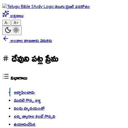
తెలుగు బైబిల్ పదకోశం
లక్షణాలు
A-
A+
అంశాల జాబితాకు వెనుకకు
దేవుని పట్ల ప్రేమ
విభాగాలు
ఆజ్ఞాపించాడు
మొదటి గొప్ప ఆజ్ఞ
నిండు హృదయంతో
అన్ని త్యాగాల కంటే గొప్పది
తయారుచేసిన