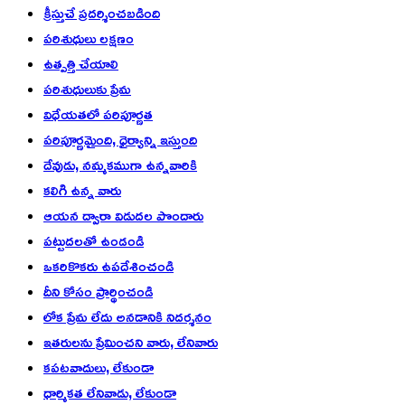
క్రీస్తుచే ప్రదర్శించబడింది
పరిశుధులు లక్షణం
ఉత్పత్తి చేయాలి
పరిశుధులుకు ప్రేమ
విధేయతలో పరిపూర్ణత
పరిపూర్ణమైంది, ధైర్యాన్ని ఇస్తుంది
దేవుడు, నమ్మకముగా ఉన్నవారికి
కలిగి ఉన్న వారు
ఆయన ద్వారా విడుదల పొందారు
పట్టుదలతో ఉండండి
ఒకరికొకరు ఉపదేశించండి
దీని కోసం ప్రార్థించండి
లోక ప్రేమ లేదు అనడానికి నిదర్శనం
ఇతరులను ప్రేమించని వారు, లేనివారు
కపటవాదులు, లేకుండా
ధార్మికత లేనివాడు, లేకుండా