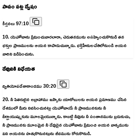
పాపం పట్ల ద్వేషం
కీర్తనలు 97:10
10. యెహోవాను ప్రేమించువారలారా, చెడుతనమును అసహ్యించుకొనుడి తన
భక్తుల ప్రాణములను ఆయన కాపాడుచున్నాడు. భక్తిహీనులచేతిలోనుండి ఆయన
వారిని విడిపించును.
దేవునికి విధేయత
ద్వితియోపదేశాకాండము 30:20
20. నీ పితరులైన అబ్రాహాము ఇస్సాకు యాకోబులకు ఆయన ప్రమాణము చేసిన
దేశములో మీరు నివసించునట్లు యెహోవాయే నీ ప్రాణమునకును నీ
దీర్ఘాయుష్షుకును మూలమైయున్నాడు. కాబట్టి నీవును నీ సంతానమును బ్రదుకుచు,
నీ ప్రాణమునకు మూలమైన నీ దేవుడైన యెహోవాను ప్రేమించి ఆయన వాక్యమును
విని ఆయనను హత్తుకొనునట్లును జీవమును కోరుకొనుడి.