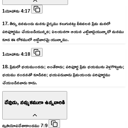
1యోహాను 4:17
17. తీర్పు దినమందు మనకు ధైర్యము కలుగునట్లు దీనివలన ప్రేమ మనలో
పరిపూర్ణము చేయబడియున్నది; ఏలయనగా ఆయన ఎట్టివాడైయున్నాడో మనము
కూడ ఈ లోకములో అట్టివారమై యున్నాము.
1యోహాను 4:18
18. ప్రేమలో భయముండదు; అంతేకాదు; పరిపూర్ణ ప్రేమ భయమును వెళ్లగొట్టును;
భయము దండనతో కూడినది; భయపడువాడు ప్రేమయందు పరిపూర్ణము
చేయబడినవాడు కాడు.
దేవుడు, నమ్మకముగా ఉన్నవారికి
ద్వితియోపదేశాకాండము 7:9