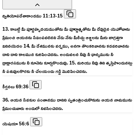
ద్వితియోపదేశాకాండము 11:13-15
13. కాబట్టి మీ పూర్ణహృదయముతోను మీ పూర్ణాత్మతోను మీ దేవుడైన యెహోవాను
ప్రేమించి ఆయనను సేవింపవలెనని నేడు నేను మీకిచ్చు ఆజ్ఞలను మీరు జాగ్రత్తగా
వినినయెడల 14. మీ దేశమునకు వర్షము, అనగా తొలకరివానను కడవరివానను
దాని దాని కాలమున కురిపించెదను. అందువలన నీవు నీ ధాన్యమును నీ
ద్రాక్షారసమును నీ నూనెను కూర్చుకొందువు. 15. మరియు నీవు తిని తృప్తిపొందునట్లు
నీ పశువులకొరకు నీ చేలయందు గడ్డి మొలిపించెదను.
కీర్తనలు 69:36
36. ఆయన సేవకుల సంతానము దానిని స్వతంత్రించుకొనును ఆయన నామమును
ప్రేమించువారు అందులో నివసించెదరు.
యెషయా 56:6