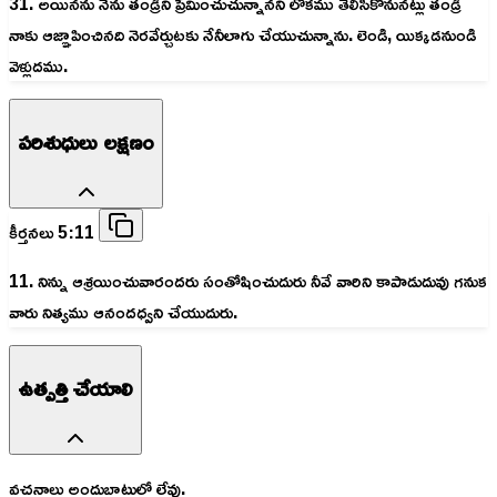
31. అయినను నేను తండ్రిని ప్రేమించుచున్నానని లోకము తెలిసికొనునట్లు తండ్రి
నాకు ఆజ్ఞాపించినది నెరవేర్చుటకు నేనీలాగు చేయుచున్నాను. లెండి, యిక్కడనుండి
వెళ్లుదము.
పరిశుధులు లక్షణం
కీర్తనలు 5:11
11. నిన్ను ఆశ్రయించువారందరు సంతోషించుదురు నీవే వారిని కాపాడుదువు గనుక
వారు నిత్యము ఆనందధ్వని చేయుదురు.
ఉత్పత్తి చేయాలి
వచనాలు అందుబాటులో లేవు.