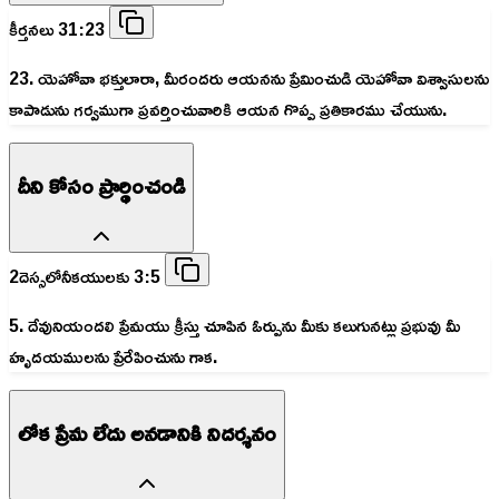
కీర్తనలు 31:23
23. యెహోవా భక్తులారా, మీరందరు ఆయనను ప్రేమించుడి యెహోవా విశ్వాసులను
కాపాడును గర్వముగా ప్రవర్తించువారికి ఆయన గొప్ప ప్రతికారము చేయును.
దీని కోసం ప్రార్థించండి
2దెస్సలోనీకయులకు 3:5
5. దేవునియందలి ప్రేమయు క్రీస్తు చూపిన ఓర్పును మీకు కలుగునట్లు ప్రభువు మీ
హృదయములను ప్రేరేపించును గాక.
లోక ప్రేమ లేదు అనడానికి నిదర్శనం