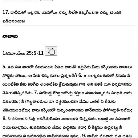
17. దావీదుతో ఇట్లనెను యెహోవా నన్ను నీచేతి కప్పగింపగా నన్ను చంపక
విడిచినందుకు
నాబాలు
1సమూయేలు 25:5-11
5. తన పని వారిలో పదిమందిని పిలిచి వారితో ఇట్లనెను మీరు కర్మెలునకు నాబాలు
నొద్దకు పోయి, నా పేరు చెప్పి కుశల ప్రశ్నలడిగి 6. ఆ భాగ్యవంతునితో నీకును నీ
యింటికిని నీకు కలిగిన అంతటికిని క్షేమమవును గాక అని పలికి యీ వర్తమానము
తెలియజెప్పవలెను. 7. నీయొద్ద గొఱ్ఱలబొచ్చు కత్తిరించువారున్నారను సంగతి నాకు
వినబడెను; నీ గొఱ్ఱకాపరులు మా దగ్గరనుండగా మేము వారికి ఏ కీడును
చేసియుండలేదు; వారు కర్మెలులో నున్నంతకాలము వారేదియు పోగొట్టుకొనలేదు;
8. నీ పనివారిని నీవు అడిగినయెడల వారాలాగు చెప్పుదురు. కాబట్టి నా పనివారికి
దయచూపుము. శుభదినమున మేము వచ్చితివిు గదా; నీ కిష్టము వచ్చినట్టు నీ
దాసులకును నీ కుమారుడైన దావీదునకును ఇమ్ము. 9. దావీదు పనివారు వచ్చి అతని