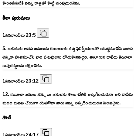
కొంతసేపటికి నన్ను రాళ్లతో కొట్టి చంపుదురనెను.
కీలా పురుషులు
1సమూయేలు 23:5
5. దావీదును అతని జనులును కెయీలాకు వచ్చి ఫిలిష్తీయులతో యుద్ధముచేసి వారిని
లెస్సగా హతముచేసి వారి పశువులను దోచుకొనివచ్చిరి. ఈలాగున దావీదు కెయీలా
కాపురస్థులను రక్షించెను.
1సమూయేలు 23:12
12. కెయీలా జనులు నన్ను నా జనులను సౌలు చేతికి అప్పగించుదురా అని దావీదు
మరల మనవి చేయగా యెహోవా వారు నిన్ను అప్పగించుదురని సెలవిచ్చెను.
సౌల్
1సమూయేలు 24:17