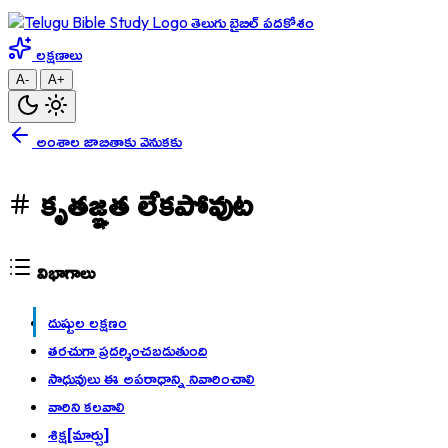
తెలుగు బైబిల్ పదకోశం
లక్షణాలు
A-
A+
అంశాల జాబితాకు వెనుకకు
కృతజ్ఞత లేకపోవుట
విభాగాలు
దుష్టుల లక్షణం
తరచుగా ప్రదర్శించబడుతుంది
సాధువులు ఈ అపరాధాన్ని నివారించాలి
వారిని కలవాలి
శిక్ష[మార్చు]