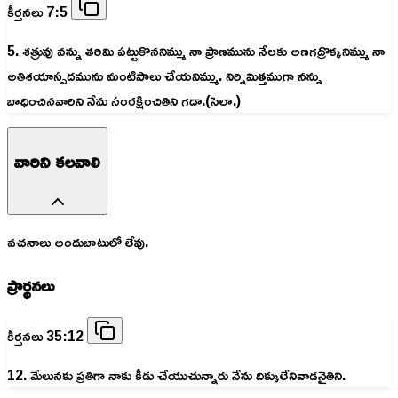
కీర్తనలు 7:5
5. శత్రువు నన్ను తరిమి పట్టుకొననిమ్ము నా ప్రాణమును నేలకు అణగద్రొక్కనిమ్ము నా
అతిశయాస్పదమును మంటిపాలు చేయనిమ్ము. నిర్నిమిత్తముగా నన్ను
బాధించినవారిని నేను సంరక్షించితిని గదా.(సెలా.)
వారిని కలవాలి
వచనాలు అందుబాటులో లేవు.
ప్రార్థనలు
కీర్తనలు 35:12
12. మేలునకు ప్రతిగా నాకు కీడు చేయుచున్నారు నేను దిక్కులేనివాడనైతిని.