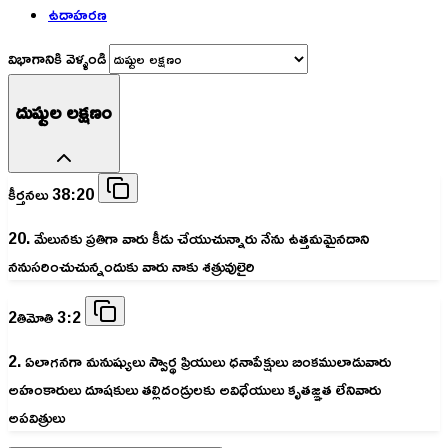
ఉదాహరణ
విభాగానికి వెళ్ళండి
దుష్టుల లక్షణం
కీర్తనలు 38:20
20. మేలునకు ప్రతిగా వారు కీడు చేయుచున్నారు నేను ఉత్తమమైనదాని
ననుసరించుచున్నందుకు వారు నాకు శత్రువులైరి
2తిమోతి 3:2
2. ఏలాగనగా మనుష్యులు స్వార్థ ప్రియులు ధనాపేక్షులు బింకములాడువారు
అహంకారులు దూషకులు తల్లిదండ్రులకు అవిధేయులు కృతజ్ఞత లేనివారు
అపవిత్రులు