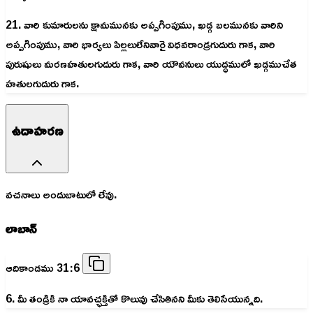
21. వారి కుమారులను క్షామమునకు అప్పగింపుము, ఖడ్గ బలమునకు వారిని
అప్పగింపుము, వారి భార్యలు పిల్లలులేనివారై విధవరాండ్రగుదురు గాక, వారి
పురుషులు మరణహతులగుదురు గాక, వారి యౌవనులు యుద్ధములో ఖడ్గముచేత
హతులగుదురు గాక.
ఉదాహరణ
వచనాలు అందుబాటులో లేవు.
లాబాన్
ఆదికాండము 31:6
6. మీ తండ్రికి నా యావచ్ఛక్తితో కొలువు చేసితినని మీకు తెలిసేయున్నది.