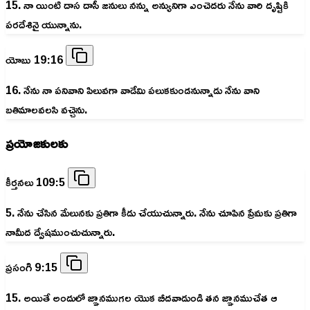
15. నా యింటి దాస దాసీ జనులు నన్ను అన్యునిగా ఎంచెదరు నేను వారి దృష్టికి
పరదేశినై యున్నాను.
యోబు 19:16
16. నేను నా పనివాని పిలువగా వాడేమి పలుకకుండనున్నాడు నేను వాని
బతిమాలవలసి వచ్చెను.
ప్రయోజకులకు
కీర్తనలు 109:5
5. నేను చేసిన మేలునకు ప్రతిగా కీడు చేయుచున్నారు. నేను చూపిన ప్రేమకు ప్రతిగా
నామీద ద్వేషముంచుచున్నారు.
ప్రసంగి 9:15
15. అయితే అందులో జ్ఞానముగల యొక బీదవాడుండి తన జ్ఞానముచేత ఆ