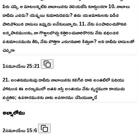
పేరు చెప్పి ఆ మాటలన్నిటిని నాబాలునకు తెలియజేసి కూర్చుండగా 10. నాబాలు
దావీదు ఎవడు? యెష్షయి కుమారుడెవడు? తమ యజమానులను విడిచి
పారిపోయిన దాసులు ఇప్పుడు అనేకులున్నారు. 11. నేను సంపాదించుకొనిన
అన్నపానములను, నా గొఱ్ఱలబొచ్చు కత్తిరించువారికొరకు నేను వధించిన
పశుమాంసమును తీసి, నేను బొత్తిగా ఎరుగనివారి కిత్తునా? అని దావీదు దాసులతో
చెప్పగా
1సమూయేలు 25:21
21. అంతకుమునుపు దావీదు నాబాలునకు కలిగిన దాని అంతటిలో ఏదియు
పోకుండ ఈ అరణ్యములో అతని ఆస్తి అంతయు నేను వ్యర్థముగా కాయుచు
వచ్చితిని; ఉపకారమునకు నాకు అపకారము చేసియున్నాడే
అబ్షాలోము
2సమూయేలు 15:6