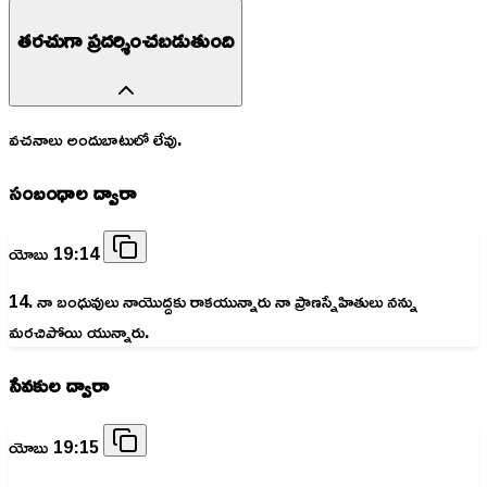
తరచుగా ప్రదర్శించబడుతుంది
వచనాలు అందుబాటులో లేవు.
సంబంధాల ద్వారా
యోబు 19:14
14. నా బంధువులు నాయొద్దకు రాకయున్నారు నా ప్రాణస్నేహితులు నన్ను
మరచిపోయి యున్నారు.
సేవకుల ద్వారా
యోబు 19:15