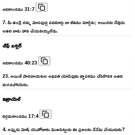
ఆదికాండము 31:7
7. మీ తండ్రి నన్ను మోసపుచ్చి పదిమార్లు నా జీతము మార్చెను; అయినను దేవుడు
అతని నాకు హాని చేయనియ్యలేదు.
చీఫ్ బట్లర్
ఆదికాండము 40:23
23. అయితే పానదాయకుల అధిపతి యోసేపును జ్ఞాపకము చేసికొనక అతని
మరచిపోయెను.
ఇజ్రాయెల్
నిర్గమకాండము 17:4
4. అప్పుడు మోషే యెహోవాకు మొఱపెట్టుచు ఈ ప్రజలను నేనేమి చేయుదును?