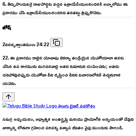
6. తీర్పునొందుటకై రాజునొద్దకు వచ్చిన ఇశ్రాయేలీయులకందరికి అబ్షాలోము ఈ
ప్రకారము చేసి ఇశ్రాయేలీయులనందరిని తనతట్టు త్రిప్పుకొనెను.
జోష్
2దినవృత్తాంతములు 24:22
22. ఈ ప్రకారము రాజైన యోవాషు జెకర్యా తండ్రియైన యెహోయాదా తనకు
చేసిన ఉప కారమును మరచినవాడై అతని కుమారుని చంపించెను; అతడు
చనిపోవునప్పుడు యెహోవా దీని దృష్టించి దీనిని విచారణలోనికి తెచ్చునుగాక
యనెను.
తెలుగు బైబిల్ పదకోశం
సమగ్ర అధ్యయనం, ఆధ్యాత్మిక అంతర్దృష్టి మరియు ప్రాయోగిక అన్వయంతో దేవుని
వాక్యాన్ని లోతుగా గ్రహించి పరిపక్వ విశ్వాస జీవితం వైపు ముందుకు సాగండి.