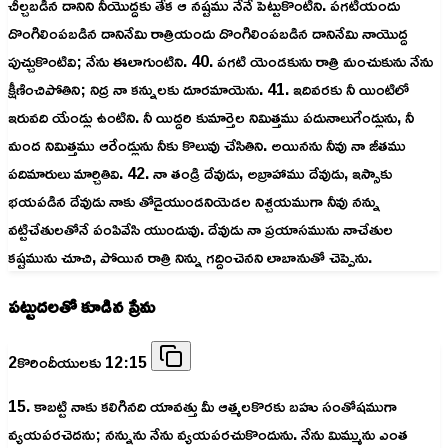
చీల్చబడిన దానిని నీయొద్దకు తేక ఆ నష్టము నేనే పెట్టుకొంటిని. పగటియందు
దొంగిలింపబడిన దానినేమి రాత్రియందు దొంగిలింపబడిన దానినేమి నాయొద్ద
పుచ్చుకొంటివి; నేను ఈలాగుంటిని. 40. పగటి యెండకును రాత్రి మంచుకును నేను
క్షీణించిపోతిని; నిద్ర నా కన్నులకు దూరమాయెను. 41. ఇదివరకు నీ యింటిలో
ఇరువది యేండ్లు ఉంటిని. నీ యిద్దరి కుమార్తెల నిమిత్తము పదునాలుగేండ్లును, నీ
మంద నిమిత్తము ఆరేండ్లును నీకు కొలువు చేసితిని. అయినను నీవు నా జీతము
పదిమారులు మార్చితివి. 42. నా తండ్రి దేవుడు, అబ్రాహాము దేవుడు, ఇస్సాకు
భయపడిన దేవుడు నాకు తోడైయుండనియెడల నిశ్చయముగా నీవు నన్ను
వట్టిచేతులతోనే పంపివేసి యుందువు. దేవుడు నా ప్రయాసమును నాచేతుల
కష్టమును చూచి, పోయిన రాత్రి నిన్ను గద్దించెనని లాబానుతో చెప్పెను.
పట్టుదలతో కూడిన ప్రేమ
2కొరిందీయులకు 12:15
15. కాబట్టి నాకు కలిగినది యావత్తు మీ ఆత్మలకొరకు బహు సంతోషముగా
వ్యయపరచెదను; నన్నును నేను వ్యయపరచుకొందును. నేను మిమ్మును ఎంత