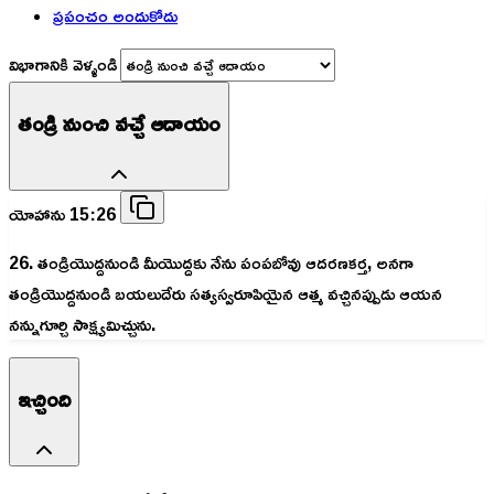
ప్రపంచం అందుకోదు
విభాగానికి వెళ్ళండి
తండ్రి నుంచి వచ్చే ఆదాయం
యోహాను 15:26
26. తండ్రియొద్దనుండి మీయొద్దకు నేను పంపబోవు ఆదరణకర్త, అనగా
తండ్రియొద్దనుండి బయలుదేరు సత్యస్వరూపియైన ఆత్మ వచ్చినప్పుడు ఆయన
నన్నుగూర్చి సాక్ష్యమిచ్చును.
ఇచ్చింది