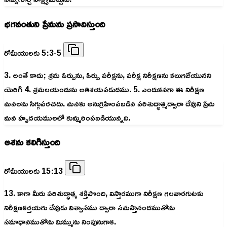
భగవంతుని ప్రేమను ప్రసాదిస్తుంది
రోమీయులకు 5:3-5
3. అంతే కాదు; శ్రమ ఓర్పును, ఓర్పు పరీక్షను, పరీక్ష నిరీక్షణను కలుగజేయునని
యెరిగి 4. శ్రమలయందును అతిశయపడుదము. 5. ఎందుకనగా ఈ నిరీక్షణ
మనలను సిగ్గుపరచదు. మనకు అనుగ్రహింపబడిన పరిశుద్ధాత్మద్వారా దేవుని ప్రేమ
మన హృదయములలో కుమ్మరింపబడియున్నది.
ఆశను కలిగిస్తుంది
రోమీయులకు 15:13
13. కాగా మీరు పరిశుద్ధాత్మ శక్తిపొంది, విస్తారముగా నిరీక్షణ గలవారగుటకు
నిరీక్షణకర్తయగు దేవుడు విశ్వాసము ద్వారా సమస్తానందముతోను
సమాధానముతోను మిమ్మును నింపునుగాక.