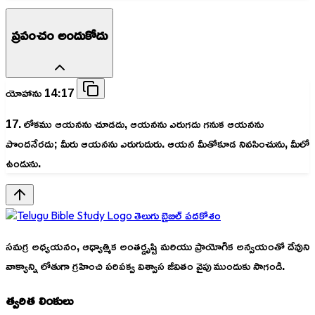
ప్రపంచం అందుకోదు
యోహాను 14:17
17. లోకము ఆయనను చూడదు, ఆయనను ఎరుగదు గనుక ఆయనను
పొందనేరదు; మీరు ఆయనను ఎరుగుదురు. ఆయన మీతోకూడ నివసించును, మీలో
ఉండును.
తెలుగు బైబిల్ పదకోశం
సమగ్ర అధ్యయనం, ఆధ్యాత్మిక అంతర్దృష్టి మరియు ప్రాయోగిక అన్వయంతో దేవుని
వాక్యాన్ని లోతుగా గ్రహించి పరిపక్వ విశ్వాస జీవితం వైపు ముందుకు సాగండి.
త్వరిత లింకులు