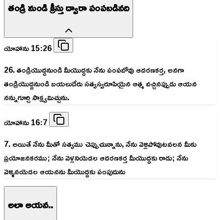
తండ్రి నుండి క్రీస్తు ద్వారా పంపబడినది
యోహాను 15:26
26. తండ్రియొద్దనుండి మీయొద్దకు నేను పంపబోవు ఆదరణకర్త, అనగా
తండ్రియొద్దనుండి బయలుదేరు సత్యస్వరూపియైన ఆత్మ వచ్చినప్పుడు ఆయన
నన్నుగూర్చి సాక్ష్యమిచ్చును.
యోహాను 16:7
7. అయితే నేను మీతో సత్యము చెప్పుచున్నాను, నేను వెళ్లిపోవుటవలన మీకు
ప్రయోజనకరము; నేను వెళ్లనియెడల ఆదరణకర్త మీయొద్దకు రాడు; నేను
వెళ్ళినయెడల ఆయనను మీయొద్దకు పంపుదును
అలా ఆయన..