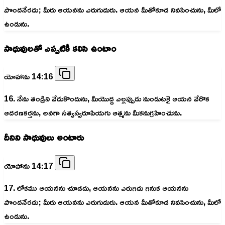
పొందనేరదు; మీరు ఆయనను ఎరుగుదురు. ఆయన మీతోకూడ నివసించును, మీలో
ఉండును.
సాధువులతో ఎప్పటికీ కలిసి ఉంటాం
యోహాను 14:16
16. నేను తండ్రిని వేడుకొందును, మీయొద్ద ఎల్లప్పుడు నుండుటకై ఆయన వేరొక
ఆదరణకర్తను, అనగా సత్యస్వరూపియగు ఆత్మను మీకనుగ్రహించును.
దీనిని సాధువులు అంటారు
యోహాను 14:17
17. లోకము ఆయనను చూడదు, ఆయనను ఎరుగదు గనుక ఆయనను
పొందనేరదు; మీరు ఆయనను ఎరుగుదురు. ఆయన మీతోకూడ నివసించును, మీలో
ఉండును.