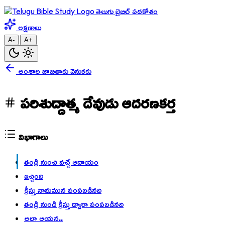
తెలుగు బైబిల్ పదకోశం
లక్షణాలు
A-
A+
అంశాల జాబితాకు వెనుకకు
పరిశుద్దాత్మ దేవుడు ఆదరణకర్త
విభాగాలు
తండ్రి నుంచి వచ్చే ఆదాయం
ఇచ్చింది
క్రీస్తు నామమున పంపబడినది
తండ్రి నుండి క్రీస్తు ద్వారా పంపబడినది
అలా ఆయన..