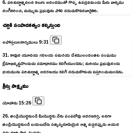
6. పరిశుద్ధాత్మవలన కలుగు ఆనందముతో గొప్ప ఉపద్రవమందు మీరు వాక్యము
నంగీకరించి, మమ్మును ప్రభువును పోలి నడుచుకొనినవారైతిరి.
చర్చికి సంపాదకత్వం కల్పిస్తుంది
అపోస్తలులకార్యములు 9:31
31. కావున యూదయ గలిలయ సమరయ దేశములందంతట సంఘము
క్షేమాభివృద్ధినొందుచు సమాధానము కలిగియుండెను; మరియు ప్రభువునందు
భయమును పరిశుద్ధాత్మ ఆదరణయు కలిగి నడుచుకొనుచు విస్తరించుచుండెను.
క్రీస్తు సాక్ష్యము
యోహాను 15:26
26. తండ్రియొద్దనుండి మీయొద్దకు నేను పంపబోవు ఆదరణకర్త, అనగా
తండ్రియొద్దనుండి బయలుదేరు సత్యస్వరూపియైన ఆత్మ వచ్చినప్పుడు ఆయన
నన్నుగూర్చి సాక్ష్యమిచ్చును.