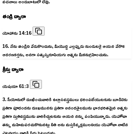
వచనాలు అందుబాటులో లేవు.
తండ్రి ద్వారా
యోహాను 14:16
16. నేను తండ్రిని వేడుకొందును, మీయొద్ద ఎల్లప్పుడు నుండుటకై ఆయన వేరొక
ఆదరణకర్తను, అనగా సత్యస్వరూపియగు ఆత్మను మీకనుగ్రహించును.
క్రీస్తు ద్వారా
యెషయా 61:3
3. సీయోనులో దుఃఖించువారికి ఉల్లాసవస్త్రములు ధరింపజేయుటకును బూడిదెకు
ప్రతిగా పూదండను దుఃఖమునకు ప్రతిగా ఆనందతైలమును భారభరితమైన ఆత్మకు
ప్రతిగా స్తుతివస్త్రమును వారికిచ్చుటకును ఆయన నన్ను పంపియున్నాడు. యెహోవా
తన్ను మహిమపరచుకొనునట్లు నీతి అను మస్తకివృక్షములనియు యెహోవా నాటిన
చెట్లనియు వారికి పేరు పెట్టబడును.