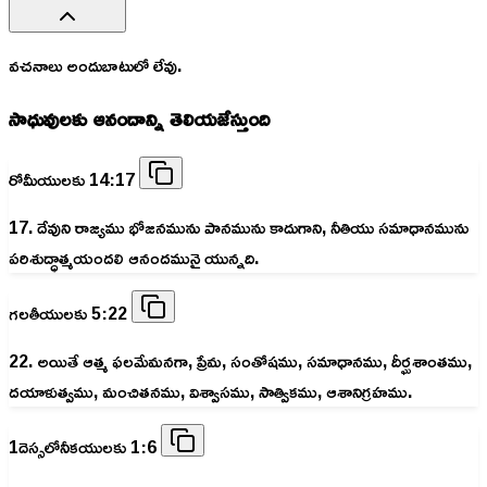
వచనాలు అందుబాటులో లేవు.
సాధువులకు ఆనందాన్ని తెలియజేస్తుంది
రోమీయులకు 14:17
17. దేవుని రాజ్యము భోజనమును పానమును కాదుగాని, నీతియు సమాధానమును
పరిశుద్ధాత్మయందలి ఆనందమునై యున్నది.
గలతీయులకు 5:22
22. అయితే ఆత్మ ఫలమేమనగా, ప్రేమ, సంతోషము, సమాధానము, దీర్ఘశాంతము,
దయాళుత్వము, మంచితనము, విశ్వాసము, సాత్వికము, ఆశానిగ్రహము.
1దెస్సలోనీకయులకు 1:6