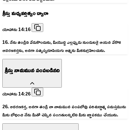
క్రీస్తు మధ్యవర్తిత్వం ద్వారా
యోహాను 14:16
16. నేను తండ్రిని వేడుకొందును, మీయొద్ద ఎల్లప్పుడు నుండుటకై ఆయన వేరొక
ఆదరణకర్తను, అనగా సత్యస్వరూపియగు ఆత్మను మీకనుగ్రహించును.
క్రీస్తు నామమున పంపబడినది
యోహాను 14:26
26. ఆదరణకర్త, అనగా తండ్రి నా నామమున పంపబోవు పరిశుద్ధాత్మ సమస్తమును
మీకు బోధించి నేను మీతో చెప్పిన సంగతులన్నిటిని మీకు జ్ఞాపకము చేయును.