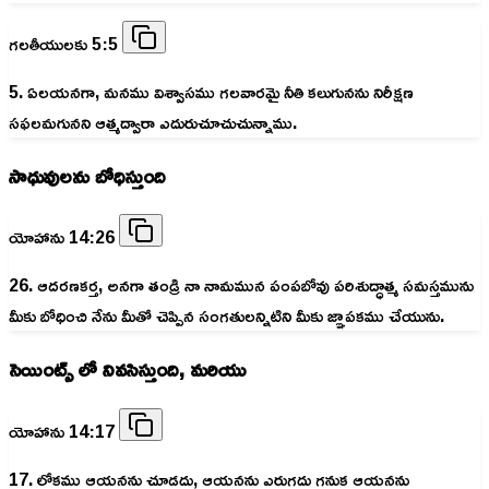
గలతీయులకు 5:5
5. ఏలయనగా, మనము విశ్వాసము గలవారమై నీతి కలుగునను నిరీక్షణ
సఫలమగునని ఆత్మద్వారా ఎదురుచూచుచున్నాము.
సాధువులను బోధిస్తుంది
యోహాను 14:26
26. ఆదరణకర్త, అనగా తండ్రి నా నామమున పంపబోవు పరిశుద్ధాత్మ సమస్తమును
మీకు బోధించి నేను మీతో చెప్పిన సంగతులన్నిటిని మీకు జ్ఞాపకము చేయును.
సెయింట్స్ లో నివసిస్తుంది, మరియు
యోహాను 14:17
17. లోకము ఆయనను చూడదు, ఆయనను ఎరుగదు గనుక ఆయనను