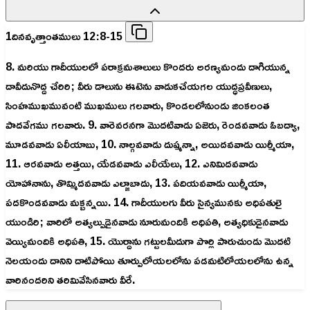
1దినవృత్తాంతములు 12:8-15
8. మరియు గాదీయులలో పరాక్రమశాలులు కొందరు అరణ్యమందు దాగియున్న
దావీదునొద్ద చేరిరి; వీరు డాలును ఈటెను వాడుకచేయగల యుద్ధప్రవీణులు,
సింహముఖమువంటి ముఖములు గలవారు, కొండలలోనుండు జింకలంత
పాదవేగము గలవారు. 9. వారెవరనగా మొదటివాడు ఏజెరు, రెండవవాడు ఓబద్యా,
మూడవవాడు ఏలీయాబు, 10. నాల్గవవాడు దుష్మన్నా, అయిదవవాడు యిర్మీయా,
11. ఆరవవాడు అత్తయి, యేడవవాడు ఎలీయేలు, 12. ఎనిమిదవవాడు
యోహానాను, తొమ్మిదవవాడు ఎల్జాబాదు, 13. పదియవవాడు యిర్మీయా,
పదకొండవవాడు మక్బన్నయి. 14. గాదీయులగు వీరు సైన్యమునకు అధిపతులై
యుండిరి; వారిలో అత్యల్పుడైనవాడు నూరుమందికి అధిపతి, అత్యధికుడైనవాడు
వెయ్యిమందికి అధిపతి, 15. యొర్దాను గట్టులమీదుగా పొర్లి పారుచుండు మొదటి
నెలయందు దానిని దాటిపోయి తూర్పులోయలలోను పడమటిలోయలలోను ఉన్న
వారినందరిని తరిమివేసినవారు వీరే.