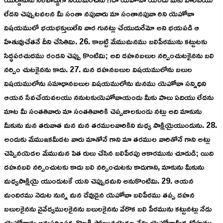
లేదని చెప్పుటవలన మీ సంతా నపువారు మా సంతానపువా రిని యెహోవా
విషయములో భయభక్తులులేని వార గునట్లు చేయుదురేమో అని భయపడి ఆ
హేతువుచేతనే దీని చేసితివిు. 26. కాబట్టి మేముమనము బలిపీఠమును కట్టుటకు
సిద్ధపరచుదము రండని చెప్పు కొంటిమి; అది దహనబలుల నర్పించుటకైనను బలి
నర్పిం చుటకైనను కాదు. 27. మన దహనబలుల విషయములోను బలుల
విషయములోను సమాధానబలుల విషయములోను మనము యెహోవా సన్నిధిని
ఆయన సేవచేయవలయు ననుటకుయెహోవాయందు మీకు పాలు ఏదియు లేదను
మాట మీ సంతతివారు మా సంతతివారికి చెప్పజాలకుండు నట్లు అది మాకును
మీకును మన తరువాత మన మన తరములవారికిని మధ్య సాక్షియైయుండును. 28.
అందుకు మేముఇకమీదట వారు మాతోనే గాని మా తరముల వారితోనే గాని అట్లు
చెప్పినయెడల మేముమన పిత రులు చేసిన బలిపీఠపు ఆకారమును చూడుడి; యిది
దహనబలి నర్పించుటకు కాదు బలి నర్పించుటకు కాదుగాని, మాకును మీకును
మధ్యసాక్షియై యుండుటకే యని చెప్పుదమని అనుకొంటిమి. 29. ఆయన
మందిరము నెదుట నున్న మన దేవుడైన యెహోవా బలిపీఠము తప్ప దహన
బలులకైనను నైవేద్యములకైనను బలులకైనను వేరొక బలి పీఠమును కట్టునట్లు నేడు
యెహోవాను అనుసరింపక తొలగి పోయినయెడల నేమి యెహోవామీద ద్రోహము