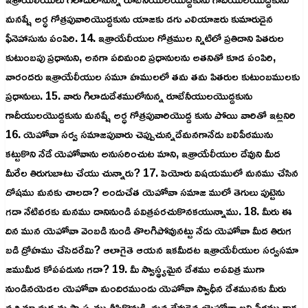
మనష్షే అర్ధ గోత్రపువారియొద్దకును యాజకు డగు ఎలియాజరు కుమారుడైన
ఫీనెహాసును పంపిరి. 14. ఇశ్రాయేలీయుల గోత్రముల న్నిటిలో ప్రతిదాని పితరుల
కుటుంబపు ప్రధానుని, అనగా పదిమంది ప్రధానులను అతనితో కూడ పంపిరి,
వారందరు ఇశ్రాయేలీయుల సమూ హములలో తమ తమ పితరుల కుటుంబములకు
ప్రధానులు. 15. వారు గిలాదుదేశములోనున్న రూబేనీయులయొద్దకును
గాదీయులయొద్దకును మనష్షే అర్ధ గోత్రపువారియొద్ద కును పోయి వారితో ఇట్లనిరి
16. యెహోవా సర్వ సమాజపువారు చెప్పుచున్నదేమనగానేడు బలిపీఠమును
కట్టుకొని నేడే యెహోవాను అనుసరించుట మాని, ఇశ్రాయేలీయుల దేవుని మీద
మీరేల తిరుగుబాటు చేయు చున్నారు? 17. పెయోరు విషయములో మనము చేసిన
దోషము మనకు చాలదా? అందుచేత యెహోవా సమాజ ములో తెగులు పుట్టెను
గదా నేటివరకు మనము దానినుండి పవిత్రపరచుకొనకయున్నాము. 18. మీరు ఈ
దిన మున యెహోవా వెంబడి నుండి తొలగిపోవునట్టు నేడు యెహోవా మీద తిరుగ
బడి ద్రోహము చేసెదరేమి? ఆలాగైతె ఆయన ఇకమీదట ఇశ్రాయేలీయుల సర్వసమా
జముమీద కోపపడును గదా? 19. మీ స్వాస్థ్యమైన దేశము అపవిత్ర ముగా
నుండినయెడల యెహోవా మందిరముండు యెహోవా స్వాధీన దేశమునకు మీరు
వచ్చి మా మధ్యను స్వాస్థ్యము తీసికొనుడి, మన దేవుడైన యెహోవా బలి పీఠము గాక