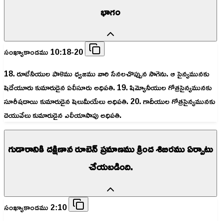
భాగం
సంఖ్యాకాండము 10:18-20
18. రూబేనీయుల పాళెము ధ్వజము వారి సేనలచొప్పున సాగెను. ఆ సైన్యమునకు
షెదేయూరు కుమారుడైన ఏలీసూరు అధిపతి. 19. షిమ్యోనీయుల గోత్రసైన్యమునకు
సూరీషదాయి కుమారుడైన షెలుమీయేలు అధిపతి. 20. గాదీయుల గోత్రసైన్యమునకు
దెయువేలు కుమారుడైన ఎలీయాసాపు అధిపతి.
గుడారానికి దక్షిణాన రూబెన్ ప్రమాణము క్రింద శిబిరము ఏర్పాటు
చేయబడింది.
సంఖ్యాకాండము 2:10