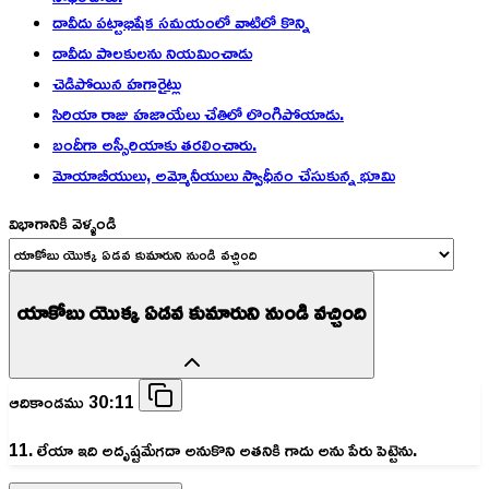
దావీదు పట్టాభిషేక సమయంలో వాటిలో కొన్ని
దావీదు పాలకులను నియమించాడు
చెడిపోయిన హగారైట్లు
సిరియా రాజు హజాయేలు చేతిలో లొంగిపోయాడు.
బందీగా అస్సీరియాకు తరలించారు.
మోయాబీయులు, అమ్మోనీయులు స్వాధీనం చేసుకున్న భూమి
విభాగానికి వెళ్ళండి
యాకోబు యొక్క ఏడవ కుమారుని నుండి వచ్చింది
ఆదికాండము 30:11
11. లేయా ఇది అదృష్టమేగదా అనుకొని అతనికి గాదు అను పేరు పెట్టెను.