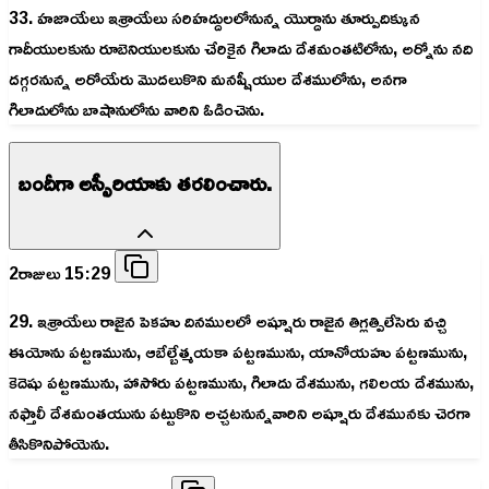
33. హజాయేలు ఇశ్రాయేలు సరిహద్దులలోనున్న యొర్దాను తూర్పుదిక్కున
గాదీయులకును రూబెనియులకును చేరికైన గిలాదు దేశమంతటిలోను, అర్నోను నది
దగ్గరనున్న అరోయేరు మొదలుకొని మనష్షీయుల దేశములోను, అనగా
గిలాదులోను బాషానులోను వారిని ఓడించెను.
బందీగా అస్సీరియాకు తరలించారు.
2రాజులు 15:29
29. ఇశ్రాయేలు రాజైన పెకహు దినములలో అష్షూరు రాజైన తిగ్లత్పిలేసెరు వచ్చి
ఈయోను పట్టణమును, ఆబేల్బేత్మయకా పట్టణమును, యానోయహు పట్టణమును,
కెదెషు పట్టణమును, హాసోరు పట్టణమును, గిలాదు దేశమును, గలిలయ దేశమును,
నఫ్తాలీ దేశమంతయును పట్టుకొని అచ్చటనున్నవారిని అష్షూరు దేశమునకు చెరగా
తీసికొనిపోయెను.