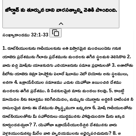
జోర్డాన్ కు తూర్పున దాని వారసత్వాన్ని వెతికి పొందింది.
సంఖ్యాకాండము 32:1-33
1. రూబేనీయులకును గాదీయులకును అతి విస్తారమైన మందలుండెను గనుక
యాజెరు ప్రదేశమును గిలాదు ప్రదేశమును మందలకు తగిన స్థలమని తెలిసికొని 2.
వారు వచ్చి మోషేను యాజకుడగు ఎలియాజరును సమాజ ప్రధానులతో 3. అతారోతు
దీబోను యాజెరు నిమ్రా హెష్బోను ఏలాలే షెబాము నెబో బెయోను అను స్థలములు,
అనగా 4. ఇశ్రాయేలీయుల సమాజము ఎదుట యెహోవా జయించిన దేశము
మందలకు తగిన ప్రదేశము. నీ సేవకులమైన మాకు మందలు కలవు. 5. కాబట్టి
మాయెడల నీకు కటాక్షము కలిగినయెడల, మమ్మును యొర్దాను అద్దరికి దాటింపక నీ
దాసులమైన మాకు ఈ దేశమును స్వాస్థ్యముగా ఇమ్మనగా 6. మోషే గాదీయులతోను
రూబేనీయులతోను మీ సహోదరులు యుద్ధమునకు పోవుచుండగా మీరు ఇక్కడ
కూర్చుండవచ్చునా? 7. యెహోవా ఇశ్రాయేలీయులకిచ్చిన దేశమునకు వారు
వెళ్లకయుండునట్లు మీరేల వారి హృదయములను అధైర్యపరచుదురు? 8. ఆ