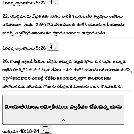
1దినవృత్తాంతములు 5:22
22. యుద్ధమందు దేవుని సహాయము వారికి కలుగుటచేత శత్రువులు అనేకులు
పడిపోయిరి; తాము చెరతీసికొని పోబడువరకు రూబేనీయులును గాదీయులును
మనష్షే అర్ధగోత్రమువారును వీరి స్థానములయందు కాపురముండిరి.
1దినవృత్తాంతములు 5:26
26. కాబట్టి ఇశ్రాయేలీయుల దేవుడు అష్షూరు రాజైన పూలు మనస్సును అష్షూరు
రాజైన తిగ్లత్పిలేసెరు మనస్సును రేపగా అతడు రూబేనీయులను గాదీయులను మనష్షే
అర్ధగోత్రమువారిని చెరపట్టి నేటికిని కనబడుచున్నట్లుగా హాలహునకును
హాబోరునకును హారాకును గోజాను నదీప్రాంతములకును వారిని కొనిపోయెను.
మోయాబీయులు, అమ్మోనీయులు స్వాధీనం చేసుకున్న భూమి
యిర్మియా 48:18-24