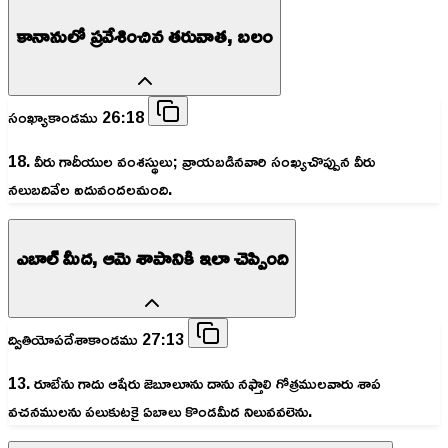
కానానులో ప్రవేశించిన తరువాత, బలం
సంఖ్యాకాండము 26:18
18. వీరు గాదీయుల వంశస్థులు; వ్రాయబడినవారి సంఖ్యచొప్పున వీరు
నలుబదివేల ఐదువందలమంది.
ఎబాల్ మీద, ఆమె శాపానికి ఇలా చెప్పింది
ద్వితియోపదేశాకాండము 27:13
13. రూబేను గాదు ఆషేరు జెబూలూను దాను నఫ్తాలి గోత్రములవారు శాప
వచనములను పలుకుటకై ఏబాలు కొండమీద నిలువవలెను.