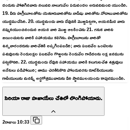
దండుకు పోతగినవారు నలువది నాలుగువేల ఏడువందల అరువదిమంది యుండిరి.
19. వీరు హగ్రీయీలతోను యెతూరువారితోను నాపీషు వారితోను నోదాబువారితోను
యుద్ధముచేసిరి. 20. యుద్ధమందు వారు దేవునికి మొఱ్ఱపెట్టగా, ఆయనమీద వారు
నమ్మికయుంచినందున ఆయన వారి మొఱ్ఱ ఆలకించెను 21. గనుక వారిని
జయించుటకు వారికి సహాయము కలిగెను. హగ్రీయీలును వారితో
ఉన్నవారందరును వారిచేతికి అప్పగింపబడిరి; వారు ఏబదివేల ఒంటెలను
పశువులను రెండులక్షల ఏబదివేల గొఱ్ఱలను రెండువేల గాడిదలను లక్ష జనమును
పట్టుకొనిరి. 22. యుద్ధమందు దేవుని సహాయము వారికి కలుగుటచేత శత్రువులు
అనేకులు పడిపోయిరి; తాము చెరతీసికొని పోబడువరకు రూబేనీయులును
గాదీయులును మనష్షే అర్ధగోత్రమువారును వీరి స్థానములయందు కాపురముండిరి.
సిరియా రాజు హజాయేలు చేతిలో లొంగిపోయాడు.
2రాజులు 10:33