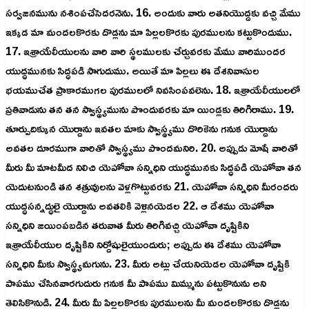
సర్వజనమును నశింపచేసెదరనెను. 16. అందుకు వారు అతనియొద్దకు వచ్చి మేము
ఇక్కడ మా మందలకొరకు దొడ్లను మా పిల్లలకొరకు పురములను కట్టుకొందుము.
17. ఇశ్రాయేలీయులను వారి వారి స్థలములకు చేర్చువరకు మేము వారిముందర
యుద్ధమునకు సిద్ధపడి సాగుదుము. అయితే మా పిల్లలు ఈ దేశనివాసుల
భయముచేత ప్రాకారముగల పురములలో నివసింపవలెను. 18. ఇశ్రాయేలీయులలో
ప్రతివాడును తన తన స్వాస్థ్యమును పొందువరకు మా యిండ్లకు తిరిగిరాము. 19.
తూర్పుదిక్కున యొర్దాను ఇవతల మాకు స్వాస్థ్యము దొరికెను గనుక యొర్దాను
అవతల దూరముగా వారితో స్వాస్థ్యము పొందమనిరి. 20. అప్పుడు మోషే వారితో
మీరు మీ మాటమీద నిలిచి యెహోవా సన్నిధిని యుద్ధమునకు సిద్ధపడి యెహోవా తన
యెదుటనుండి తన శత్రువులను వెళ్లగొట్టువరకు 21. యెహోవా సన్నిధిని మీరందరు
యుద్ధసన్నద్ధులై యొర్దాను అవతలికి వెళ్లినయెడల 22. ఆ దేశము యెహోవా
సన్నిధిని జయింపబడిన తరువాత మీరు తిరిగివచ్చి యెహోవా దృష్టికిని
ఇశ్రాయేలీయుల దృష్టికిని నిర్దోషులైయుందురు; అప్పుడు ఈ దేశము యెహోవా
సన్నిధిని మీకు స్వాస్థ్యమగును. 23. మీరు అట్లు చేయనియెడల యెహోవా దృష్టికి
పాపము చేసినవారగుదురు గనుక మీ పాపము మిమ్మును పట్టుకొనును అని
తెలిసికొనుడి. 24. మీరు మీ పిల్లలకొరకు పురములను మీ మందలకొరకు దొడ్లను