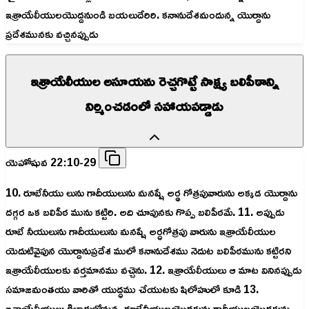
ఇశ్రాయేలీయులయొద్దనుండి బయలుదేరిరి. కనానుదేశమందున్న యొర్దాను
ప్రదేశమునకు వచ్చినప్పుడు
ఇశ్రాయేలీయుల అసూయను రెచ్చగొట్టే సాక్ష్య బలిపీఠాన్ని
నిర్మించడంలో సహాయపడ్డాడు
యెహోషువ 22:10-29
10. రూబేనీయు లును గాదీయులును మనష్షే అర్థ గోత్రపువారును అక్కడ యొర్దాను
దగ్గర ఒక బలిపీఠ మును కట్టిరి. అది చూపునకు గొప్ప బలిపీఠమే. 11. అప్పుడు
రూబే నీయులును గాదీయులును మనష్షే అర్ధగోత్రపు వారును ఇశ్రాయేలీయుల
యెదుటివైపున యొర్దానుప్రదేశ ములో కనానుదేశము నెదుట బలిపీఠమును కట్టిరని
ఇశ్రాయేలీయులకు వర్తమానము వచ్చెను. 12. ఇశ్రాయేలీయులు ఆ మాట వినినప్పుడు
సమాజమంతయు వారితో యుద్ధము చేయుటకు షిలోహులో కూడి 13.
ఇశ్రాయేలీయులు గిలాదులోనున్న రూబేనీయులయొద్దకును గాదీయులయొద్దకును