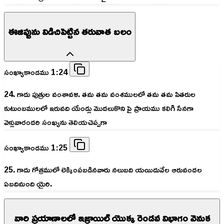
ఈజిప్టును విడిచిపెట్టిన తరువాత బలం
సంఖ్యాకాండము 1:24
24. గాదు పుత్రుల వంశావళి. తమ తమ వంశములలో తమ తమ పితరుల
కుటుంబములలో ఇరువది యేండ్లు మొదలుకొని పై ప్రాయము కలిగి సేనగా
వెళ్లువారందరి సంఖ్యను తెలియచెప్పగా
సంఖ్యాకాండము 1:25
25. గాదు గోత్రములో లెక్కింపబడినవారు నలుబది యయిదువేల ఆరువందల
ఏబదిమంది యైరి.
వారి ప్రయాణాలలో ఇజ్రాయిల్ యొక్క రెండవ విభాగం వెనుక