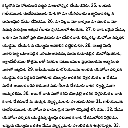
కట్టుకొని మీ నోటనుండి వచ్చిన మాటచొప్పున చేయుడనెను. 25. అందుకు
గాదీయులును రూబేనీయులును మోషేతో మా యేలినవాడు ఆజ్ఞాపించినట్లు నీ
దాసులమైన మేము చేసెదము. 26. మా పిల్లలు మా భార్యలు మా మందలు మా
సమస్త పశువులు అక్కడ గిలాదు పురములలో ఉండును. 27. నీ దాసులమైన మేము,
అనగా మా సేనలో ప్రతి యోధుడును మా యేలినవాడు చెప్పినట్లు యెహోవా సన్నిధిని
యుద్ధము చేయుటకు యొర్దాను అవతలికి వచ్చెదమనిరి. 28. కాబట్టి మోషే
వారినిగూర్చి యాజకుడైన ఎలియాజరుకును, నూను కుమారుడైన యెహోషువకును,
ఇశ్రాయేలీయుల గోత్రములలో పితరుల కుటుంబముల ప్రధానులకును ఆజ్ఞాపించి
వారితో ఇట్లనెను 29. గాదీయులును రూబేనీయులును అందరు యెహోవా సన్నిధిని
యుద్ధమునకు సిద్దపడి మీతోకూడ యొర్దాను అవతలికి వెళ్లినయెడల ఆ దేశము
మీచేత జయింపబడిన తరువాత మీరు గిలాదు దేశమును వారికి స్వాస్థ్యముగా
ఇయ్యవలెను. 30. అయితే వారు మీతో కలిసి యోధులై ఆవలికి వెళ్లనియెడల వారు
కనాను దేశమందే మీ మధ్యను స్వాస్థ్యములను పొందుదురనగా 31. గాదీయులును
రూబేనీయులును యెహోవా నీ దాసులమైన మాతో చెప్పినట్లే చేసెదము. 32. మేము
యెహోవా సన్నిధిని యుద్ధసన్నద్ధులమై నదిదాటి కనాను దేశములోనికి వెళ్లెదము.
అప్పుడు యొర్దాను ఇవతల మేము స్వాస్థ్యమును పొందెదమని ఉత్తరమిచ్చిరి. 33.