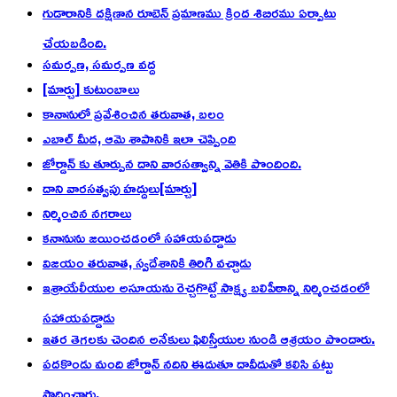
గుడారానికి దక్షిణాన రూబెన్ ప్రమాణము క్రింద శిబిరము ఏర్పాటు
చేయబడింది.
సమర్పణ, సమర్పణ వద్ద
[మార్చు] కుటుంబాలు
కానానులో ప్రవేశించిన తరువాత, బలం
ఎబాల్ మీద, ఆమె శాపానికి ఇలా చెప్పింది
జోర్డాన్ కు తూర్పున దాని వారసత్వాన్ని వెతికి పొందింది.
దాని వారసత్వపు హద్దులు[మార్చు]
నిర్మించిన నగరాలు
కనానును జయించడంలో సహాయపడ్డాడు
విజయం తరువాత, స్వదేశానికి తిరిగి వచ్చాడు
ఇశ్రాయేలీయుల అసూయను రెచ్చగొట్టే సాక్ష్య బలిపీఠాన్ని నిర్మించడంలో
సహాయపడ్డాడు
ఇతర తెగలకు చెందిన అనేకులు ఫిలిస్తీయుల నుండి ఆశ్రయం పొందారు.
పదకొండు మంది జోర్డాన్ నదిని ఈదుతూ దావీదుతో కలిసి పట్టు
సాధించారు.