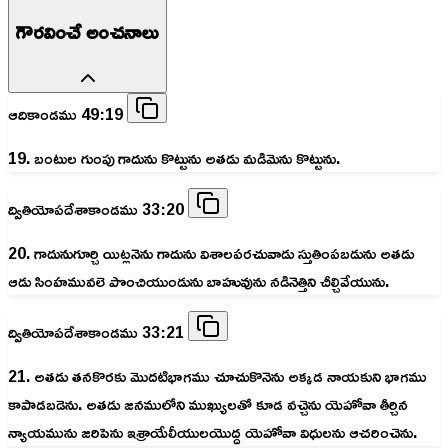
గౌరవించే అంచనాలు
ఆదికాండము 49:19
19. బంటుల గుంపు గాదును కొట్టును అతడు మడిమెను కొట్టును.
ద్వితియోపదేశాకాండము 33:20
20. గాదునుగూర్చి యిట్లనెను గాదును విశాలపరచువాడు స్తుతింపబడును అతడు
ఆడు సింహమువలె పొంచియుండును బాహువును నడినెత్తిని చీల్చివేయును.
ద్వితియోపదేశాకాండము 33:21
21. అతడు తనకొరకు మొదటిభాగము చూచుకొనెను అక్కడ నాయకుని భాగము
కాపాడబడెను. అతడు జనములోని ముఖ్యులతో కూడ వచ్చెను యెహోవా తీర్చిన
న్యాయమును జరిపెను ఇశ్రాయేలీయులయొద్ద యెహోవా విధులను ఆచరించెను.