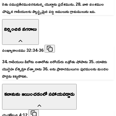
రెతు సముద్రతీరమువరకునున్న యొర్దాను ప్రదేశమును. 28. వారి వంశముల
చొప్పున గాదీయులకు స్వాస్థ్యమైన పట్ట ణములును గ్రామములును ఇవి.
నిర్మించిన నగరాలు
సంఖ్యాకాండము 32:34-36
34. గాదీయులు దీబోను అతారోతు అరోయేరు అత్రోతు షోపాను 35. యాజెరు
యొగ్బెహ బేత్నిమ్రా బేత్హారాను 36. అను ప్రాకారములుగల పురములను మందల
దొడ్లను కట్టుకొనిరి.
కనానును జయించడంలో సహాయపడ్డాడు
యెహోషువ 4:12