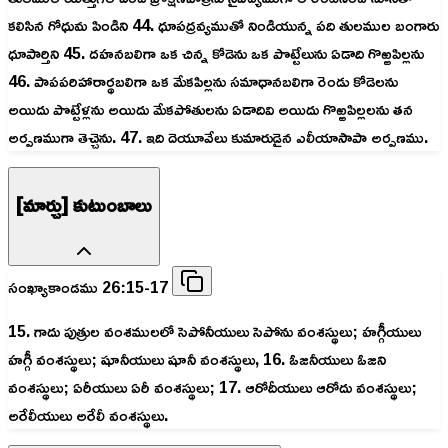
కలిసిన గోధుమ పిండిని 44. ధూపద్రవ్యముతో నిండియున్న పది తులముల బంగారు
ధూపార్తిని 45. దహనబలిగా ఒక చిన్న కోడెను ఒక పొట్టేలును ఏడాది గొఱ్ఱపిల్లను
46. పాపపరిహారార్థబలిగా ఒక మేకపిల్లను సమాధానబలిగా రెండు కోడెలను
అయిదు పొట్టేళ్లను అయిదు మేకపోతులను ఏడాదివి అయిదు గొఱ్ఱపిల్లలను తన
అర్పణముగా తెచ్చెను. 47. ఇది దెయూవేలు కుమారుడైన ఎలీయాసాపా అర్పణము.
[మార్చు] కుటుంబాలు
సంఖ్యాకాండము 26:15-17
15. గాదు పుత్రుల వంశములలో సెపోనీయులు సెపోను వంశస్థులు; హగ్గీయులు
హగ్గీ వంశస్థులు; షూనీయులు షూనీ వంశస్థులు, 16. ఓజనీయులు ఓజని
వంశస్థులు; ఏరీయులు ఏరీ వంశస్థులు; 17. ఆరోదీయులు ఆరోదు వంశస్థులు;
అరేలీయులు అరేలీ వంశస్థులు.