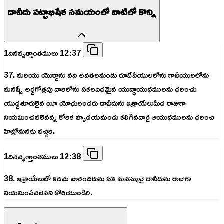
దావీదు పట్టాభిషేక సమయంలో వాటిలో కొన్ని
1దినవృత్తాంతములు 12:37
37. మరియు యొర్దాను నది అవతలనుండు రూబేనీయులలోను గాదీయులలోను
మనష్షే అర్ధగోత్రపు వారిలోను సకలవిధమైన యుద్ధాయుధములను ధరించు
యుద్ధశూరులైన యీ యోధులందరు దావీదును ఇశ్రాయేలుమీద రాజుగా
నియమించవలెనన్న కోరిక హృదయమందు కలిగినవారై ఆయుధములను ధరించి
హెబ్రోనునకు వచ్చిరి.
1దినవృత్తాంతములు 12:38
38. ఇశ్రాయేలులో కడమ వారందరును ఏక మనస్కులై దావీదును రాజుగా
నియమింపవలెనని కోరియుండిరి.