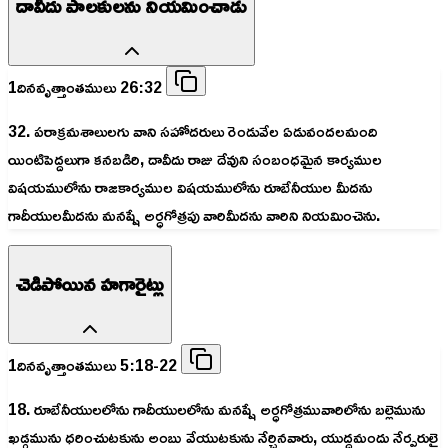
దావీదు పాలకులను నియమించాడు
1దినవృత్తాంతములు 26:32
32. పరాక్రమశాలులగు వాని సహోదరులు రెండువేల ఏడువందలమంది
యింటిపెద్దలుగా కనబడిరి, దావీదు రాజు దేవుని సంబంధమైన కార్యముల
విషయములోను రాజకార్యముల విషయములోను రూబేనీయుల మీదను
గాదీయులమీదను మనష్షే అర్ధగోత్రపు వారిమీదను వారిని నియమించెను.
చెడిపోయిన హగారైట్లు
1దినవృత్తాంతములు 5:18-22
18. రూబేనీయులలోను గాదీయులలోను మనష్షే అర్ధగోత్రమువారిలోను బల్లెమును
ఖడ్గమును ధరించుటకును అంబు వేయుటకును నేర్చినవారు, యుద్ధమందు నేర్పరులై