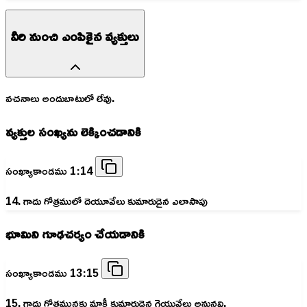
వీరి నుంచి ఎంపికైన వ్యక్తులు
వచనాలు అందుబాటులో లేవు.
వ్యక్తుల సంఖ్యను లెక్కించడానికి
సంఖ్యాకాండము 1:14
14. గాదు గోత్రములో దెయూవేలు కుమారుడైన ఎలాసాపు
భూమిని గూఢచర్యం చేయడానికి
సంఖ్యాకాండము 13:15
15. గాదు గోత్రమునకు మాకీ కుమారుడైన గెయువేలు అనునవి.