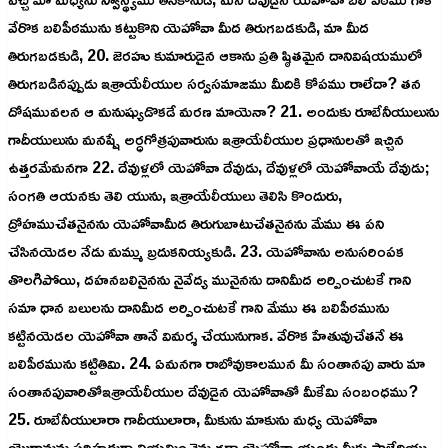
వేరొక బలిపీఠమును కట్టుకొని యెహోవా మీద తిరుగబడకుడి, మా మీద
తిరుగబడకుడి, 20. జెరహు కుమారుడైన ఆకాను ప్రతి ష్ఠితమైన దానివిషయములో
తిరుగబడినప్పుడు ఇశ్రాయేలీయుల సర్వసమాజము మీదికి కోపము రాలేదా? తన
దోషమువలన ఆ మనుష్యుడొకడే మరణ మాయెనా? 21. అందుకు రూబేనీయులును
గాదీయులును మనష్షే అర్ధగోత్రపువారును ఇశ్రాయేలీయుల ప్రధానులతో ఇచ్చిన
ఉత్తరమేమనగా 22. దేవుళ్లలో యెహోవా దేవుడు, దేవుళ్లలో యెహోవాయే దేవుడు;
సంగతి ఆయనకు తెలి యును, ఇశ్రాయేలీయులు తెలిసి కొందురు,
ద్రోహముచేతనైనను యెహోవామీద తిరుగుబాటుచేతనైనను మేము ఈ పని
చేసినయెడల నేడు మమ్ము బ్రదుకనియ్యకుడి. 23. యెహోవాను అనుసరింపక
తొలగిపోయి, దహనబలినైనను నైవేద్య మునైనను దానిమీద అర్పించుటకే గాని
సమా ధాన బలులను దానిమీద అర్పించుటకే గాని మేము ఈ బలిపీఠమును
కట్టినయెడల యెహోవా తానే విమర్శ చేయునుగాక. వేరొక హేతువుచేతనే ఈ
బలిపీఠమును కట్టితివిు. 24. ఏమనగా రాబోవుకాలమున మీ సంతానపు వారు మా
సంతానపువారితోఇశ్రాయేలీయుల దేవుడైన యెహోవాతో మీకేమి సంబంధము?
25. రూబేనీయులారా గాదీయులారా, మీకును మాకును మధ్య యెహోవా
యొర్దానును సరిహద్దుగా నియమించెను గదా యెహోవా యందు మీకు పాలేదియు