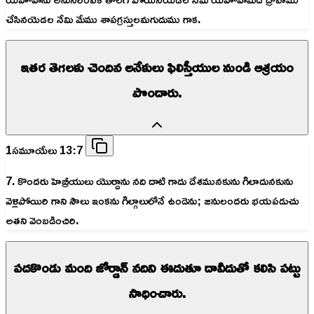
చేసినయెడల నేమి మేము శాపగ్రస్తులమగుదుము గాక.
ఇతర తెగలకు చెందిన అనేకులు ఫిలిస్తీయుల నుండి ఆశ్రయం
పొందారు.
1సమూయేలు 13:7
7. కొందరు హెబ్రీయులు యొర్దాను నది దాటి గాదు దేశమునకును గిలాదునకును
వెళ్లిపోయిరి గాని సౌలు ఇంకను గిల్గాలులోనే ఉండెను; జనులందరు భయపడుచు
అతని వెంబడించిరి.
పదకొండు మంది జోర్డాన్ నదిని ఈదుతూ దావీదుతో కలిసి పట్టు
సాధించారు.