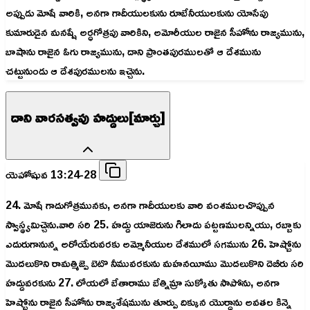
అప్పుడు మోషే వారికి, అనగా గాదీయులకును రూబేనీయులకును యోసేపు
కుమారుడైన మనష్షే అర్ధగోత్రపు వారికిని, అమోరీయుల రాజైన సీహోను రాజ్యమును,
బాషాను రాజైన ఓగు రాజ్యమును, దాని ప్రాంతపురములతో ఆ దేశమును
చట్టునుండు ఆ దేశపురములను ఇచ్చెను.
దాని వారసత్వపు హద్దులు[మార్చు]
యెహోషువ 13:24-28
24. మోషే గాదుగోత్రమునకు, అనగా గాదీయులకు వారి వంశములచొప్పున
స్వాస్థ్యమిచ్చెను.వారి సరి 25. హద్దు యాజెరును గిలాదు పట్టణములన్నియు, రబ్బాకు
ఎదురుగానున్న అరోయేరువరకు అమ్మోనీయుల దేశములో సగమును 26. హెష్బోను
మొదలుకొని రామత్మిజ్పె బెటొ నీమువరకును మహనయీము మొదలుకొని దెబీరు సరి
హద్దువరకును 27. లోయలో బేతారాము బేత్నిమ్రా సుక్కోతు సాపోను, అనగా
హెష్బోను రాజైన సీహోను రాజ్యశేషమును తూర్పు దిక్కున యొర్దాను అవతల కిన్నె