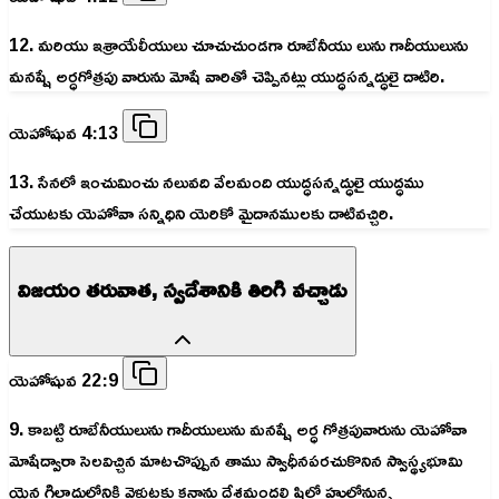
12. మరియు ఇశ్రాయేలీయులు చూచుచుండగా రూబేనీయు లును గాదీయులును
మనష్షే అర్ధగోత్రపు వారును మోషే వారితో చెప్పినట్లు యుద్ధసన్నద్ధులై దాటిరి.
యెహోషువ 4:13
13. సేనలో ఇంచుమించు నలువది వేలమంది యుద్ధసన్నద్ధులై యుద్ధము
చేయుటకు యెహోవా సన్నిధిని యెరికో మైదానములకు దాటివచ్చిరి.
విజయం తరువాత, స్వదేశానికి తిరిగి వచ్చాడు
యెహోషువ 22:9
9. కాబట్టి రూబేనీయులును గాదీయులును మనష్షే అర్ధ గోత్రపువారును యెహోవా
మోషేద్వారా సెలవిచ్చిన మాటచొప్పున తాము స్వాధీనపరచుకొనిన స్వాస్థ్యభూమి
యైన గిలాదులోనికి వెళ్లుటకు కనాను దేశమందలి షిలో హులోనున్న