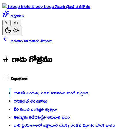
తెలుగు బైబిల్ పదకోశం
లక్షణాలు
A-
A+
అంశాల జాబితాకు వెనుకకు
గాదు గోత్రము
విభాగాలు
యాకోబు యొక్క ఏడవ కుమారుని నుండి వచ్చింది
గౌరవించే అంచనాలు
వీరి నుంచి ఎంపికైన వ్యక్తులు
ఈజిప్టును విడిచిపెట్టిన తరువాత బలం
వారి ప్రయాణాలలో ఇజ్రాయిల్ యొక్క రెండవ విభాగం వెనుక భాగం