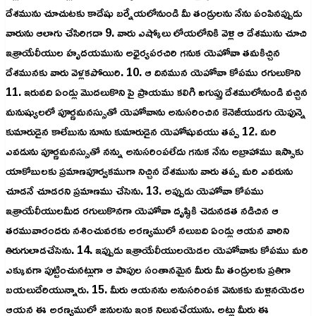
దేశమును చూచుటకు కాదేషు బర్నేయలోనుండి మీ తండ్రులను నేను పంపినప్పుడు
వారును ఆలాగు చేసిరిగదా 9. వారు ఎష్కోలు లోయలోనికి వెళ్లి ఆ దేశమును చూచి
ఇశ్రాయేలీయుల హృదయమును అధైర్యపరచిరి గనుక యెహోవా తమకిచ్చిన
దేశమునకు వారు వెళ్లకపోయిరి. 10. ఆ దినమున యెహోవా కోపము రగులుకొని
11. ఇరువది ఏండ్లు మొదలుకొని పై ప్రాయము కలిగి ఐగుప్తు దేశములోనుండి వచ్చిన
మనుష్యులలో పూర్ణమనస్సుతో యెహోవాను అనుసరించిన కెనెజీయుడగు యెఫున్నె
కుమారుడైన కాలేబును నూను కుమారుడైన యెహోషువయు తప్ప 12. మరి
ఎవడును పూర్ణమనస్సుతో నన్ను అనుసరింపలేదు గనుక నేను అబ్రాహాము ఇస్సాకు
యాకోబులకు ప్రమాణపూర్వకముగా నిచ్చిన దేశమును వారు తప్ప మరి ఎవరును
చూడనే చూడరని ప్రమాణము చేసెను. 13. అప్పుడు యెహోవా కోపము
ఇశ్రాయేలీయులమీద రగులుకొనగా యెహోవా దృష్ఠికి చెడునడత నడిచిన ఆ
తరమువారందరు నశించువరకు అరణ్యములో నలుబది ఏండ్లు ఆయన వారిని
తిరుగులాడచేసెను. 14. ఇప్పుడు ఇశ్రాయేలీయులయెడల యెహోవాకు కోపము మరి
ఎక్కువగా పుట్టించునట్లుగా ఆ పాపుల సంతానమైన మీరు మీ తండ్రులకు ప్రతిగా
బయలుదేరియున్నారు. 15. మీరు ఆయనను అనుసరింపక వెనుకకు మళ్లినయెడల
ఆయన ఈ అరణ్యములో జనులను ఇంక నిలువచేయును. అట్లు మీరు ఈ