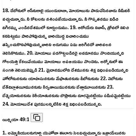
18. దేబోనులో ఆసీనురాలై యుండుదానా, మోయాబును పాడుచేసినవాడు నీమీదికి
వచ్చుచున్నాడు. నీ కోటలను నశింపజేయుచున్నాడు. నీ గొప్పతనము విడిచి
దిగిరమ్ము ఎండినదేశములో కూర్చుండుము. 19. ఆరోయేరు నివాసీ, త్రోవలో నిలిచి
కనిపెట్టుము పారిపోవుచున్న వారియొద్ద విచారించుము
తప్పించుకొనిపోవుచున్నవారిని అడుగుము ఏమి జరిగినదో వారివలన
తెలిసికొనుము. 20. మోయాబు పడగొట్టబడినదై అవమానము నొందియున్నది
గోలయెత్తి కేకలువేయుము మోయాబు అపజయము నొందెను. అర్నోనులో ఈ
సంగతి తెలియజెప్పుడి 21. మైదానములోని దేశమునకు శిక్ష విధింపబడియున్నది
హోలోనునకును యాహసునకును మేఫాతునకును దీబోనుకును 22. నెబోకును
బేత్‌దిబ్లాతయీమునకును కిర్యతాయిమునకును బేత్గామూలునకును 23.
బేత్మెయోనునకును కెరీయోతునకును బొస్రాకును దూరమైనట్టియు సమీపమైనట్టియు
24. మోయాబుదేశ పురములన్నిటికిని శిక్ష విధింపబడియున్నది.
యిర్మియా 49:1
1. అమ్మోనీయులనుగూర్చి యెహోవా ఈలాగు సెలవిచ్చుచున్నాడు ఇశ్రాయేలునకు