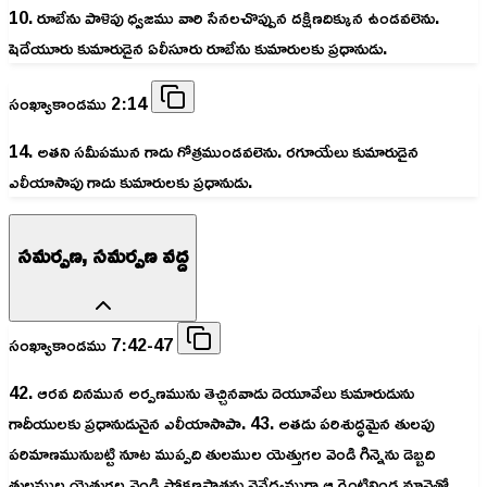
10. రూబేను పాళెపు ధ్వజము వారి సేనలచొప్పున దక్షిణదిక్కున ఉండవలెను.
షెదేయూరు కుమారుడైన ఏలీసూరు రూబేను కుమారులకు ప్రధానుడు.
సంఖ్యాకాండము 2:14
14. అతని సమీపమున గాదు గోత్రముండవలెను. రగూయేలు కుమారుడైన
ఎలీయాసాపు గాదు కుమారులకు ప్రధానుడు.
సమర్పణ, సమర్పణ వద్ద
సంఖ్యాకాండము 7:42-47
42. ఆరవ దినమున అర్పణమును తెచ్చినవాడు దెయూవేలు కుమారుడును
గాదీయులకు ప్రధానుడునైన ఎలీయాసాపా. 43. అతడు పరిశుద్ధమైన తులపు
పరిమాణమునుబట్టి నూట ముప్పది తులముల యెత్తుగల వెండి గిన్నెను డెబ్బది
తులముల యెత్తుగల వెండి ప్రోక్షణపాత్రను నైవేద్యముగా ఆ రెంటినిండ నూనెతో