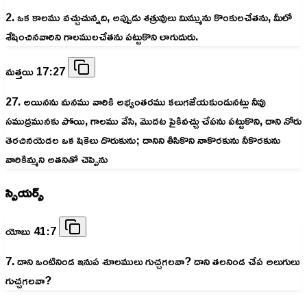
2. ఒక కాలము వచ్చుచున్నది, అప్పుడు శత్రువులు మిమ్మును కొంకులచేతను, మీలో
శేషించినవారిని గాలములచేతను పట్టుకొని లాగుదురు.
మత్తయి 17:27
27. అయినను మనము వారికి అభ్యంతరము కలుగజేయకుండునట్లు నీవు
సముద్రమునకు పోయి, గాలము వేసి, మొదట పైకివచ్చు చేపను పట్టుకొని, దాని నోరు
తెరచినయెడల ఒక షెకెలు దొరుకును; దానిని తీసికొని నాకొరకును నీకొరకును
వారికిమ్మని అతనితో చెప్పెను
స్పియర్స్
యోబు 41:7
7. దాని ఒంటినిండ ఇనుప శూలములు గుచ్చగలవా? దాని తలనిండ చేప అలుగులు
గుచ్చగలవా?