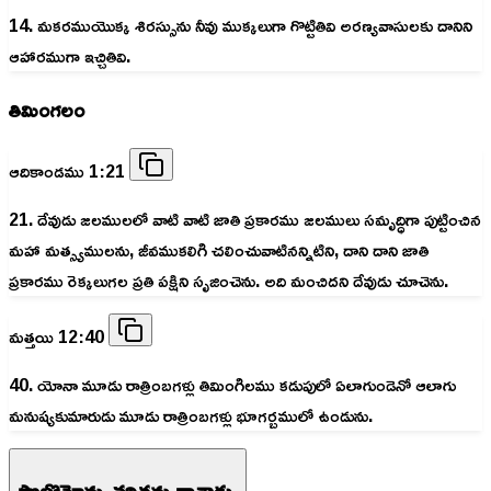
14. మకరముయొక్క శిరస్సును నీవు ముక్కలుగా గొట్టితివి అరణ్యవాసులకు దానిని
ఆహారముగా ఇచ్చితివి.
తిమింగలం
ఆదికాండము 1:21
21. దేవుడు జలములలో వాటి వాటి జాతి ప్రకారము జలములు సమృద్ధిగా పుట్టించిన
మహా మత్స్యములను, జీవముకలిగి చలించువాటినన్నిటిని, దాని దాని జాతి
ప్రకారము రెక్కలుగల ప్రతి పక్షిని సృజించెను. అది మంచిదని దేవుడు చూచెను.
మత్తయి 12:40
40. యోనా మూడు రాత్రింబగళ్లు తివిుంగిలము కడుపులో ఏలాగుండెనో ఆలాగు
మనుష్యకుమారుడు మూడు రాత్రింబగళ్లు భూగర్బములో ఉండును.
సొలొమోను చరిత్రను వ్రాశాడు.