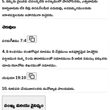
5. నిన్నును నైలునది చేపలన్నిటిని అరణ్యములో పారబోసెదను, ఎత్తువాడును
కూర్చువాడును లేక నీవు తెరపనేలమీద పడుదువు, అడవిమృగములకును
ఆకాశపక్షులకును ఆహారముగా నిచ్చెదను.
చెరువులు
పరమగీతము 7:4
4. నీ కంధరము దంతగోపుర రూపము నీ నేత్రములు జనపూర్ణమైన హెష్బోను
పట్టణమున నున్న రెండు తటాకములతో సమానములు నీ నాసిక దమస్కు దిక్కునకు
చూచు లెబానోను శిఖరముతో సమానము.
యెషయా 19:10
10. కూలిపని చేయువారందరు మనోవ్యాధి పొందుదురు.
సంఖ్య మరియు వైవిధ్యం