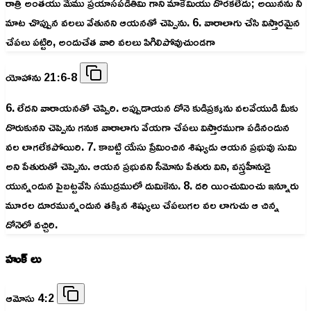
రాత్రి అంతయు మేము ప్రయాసపడితివిు గాని మాకేమియు దొరకలేదు; అయినను నీ
మాట చొప్పున వలలు వేతునని ఆయనతో చెప్పెను. 6. వారాలాగు చేసి విస్తారమైన
చేపలు పట్టిరి, అందుచేత వారి వలలు పిగిలిపోవుచుండగా
యోహాను 21:6-8
6. లేదని వారాయనతో చెప్పిరి. అప్పుడాయన దోనె కుడిప్రక్కను వలవేయుడి మీకు
దొరుకునని చెప్పెను గనుక వారాలాగు వేయగా చేపలు విస్తారముగా పడినందున
వల లాగలేకపోయిరి. 7. కాబట్టి యేసు ప్రేమించిన శిష్యుడు ఆయన ప్రభువు సుమి
అని పేతురుతో చెప్పెను. ఆయన ప్రభువని సీమోను పేతురు విని, వస్త్రహీనుడై
యున్నందున పైబట్టవేసి సముద్రములో దుమికెను. 8. దరి యించుమించు ఇన్నూరు
మూరల దూరమున్నందున తక్కిన శిష్యులు చేపలుగల వల లాగుచు ఆ చిన్న
దోనెలో వచ్చిరి.
హుక్ లు
ఆమోసు 4:2