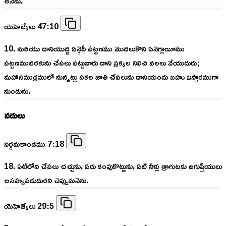
అనెను.
యెహెజ్కేలు 47:10
10. మరియు దానియొద్ద ఏన్గెదీ పట్టణము మొదలుకొని ఏనెగ్లాయీము
పట్టణమువరకును చేపలు పట్టువారు దాని ప్రక్కల నిలిచి వలలు వేయుదురు;
మహాసముద్రములో నున్నట్లు సకల జాతి చేపలును దానియందు బహు విస్తారముగా
నుండును.
నదులు
నిర్గమకాండము 7:18
18. ఏటిలోని చేపలు చచ్చును, ఏరు కంపుకొట్టును, ఏటి నీళ్లు త్రాగుటకు ఐగుప్తీయులు
అసహ్యపడుదురని చెప్పుమనెను.
యెహెజ్కేలు 29:5