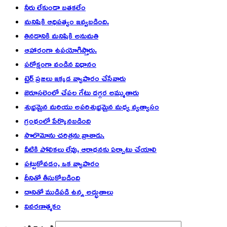
నీరు లేకుండా బతకలేం
మనిషికి ఆధిపత్యం ఇవ్వబడింది.
తినడానికి మనిషికి అనుమతి
ఆహారంగా ఉపయోగిస్తారు.
పరోక్షంగా వండిన విధానం
టైర్ ప్రజలు ఇక్కడ వ్యాపారం చేసేవారు
జెరూసలెంలో చేపల గేటు దగ్గర అమ్ముతారు
శుభ్రమైన మరియు అపరిశుభ్రమైన మధ్య వ్యత్యాసం
గ్రంథంలో పేర్కొనబడింది
సొలొమోను చరిత్రను వ్రాశాడు.
వీటికి పోలికలు లేవు, ఆరాధనకు ఏర్పాటు చేయాలి
పట్టుకోవడం, ఒక వ్యాపారం
దీనితో తీసుకోబడింది
దానితో ముడిపడి ఉన్న అద్భుతాలు
వివరణాత్మకం