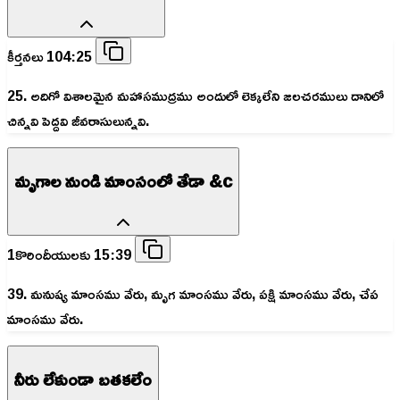
కీర్తనలు 104:25
25. అదిగో విశాలమైన మహాసముద్రము అందులో లెక్కలేని జలచరములు దానిలో
చిన్నవి పెద్దవి జీవరాసులున్నవి.
మృగాల నుండి మాంసంలో తేడా &c
1కొరిందీయులకు 15:39
39. మనుష్య మాంసము వేరు, మృగ మాంసము వేరు, పక్షి మాంసము వేరు, చేప
మాంసము వేరు.
నీరు లేకుండా బతకలేం