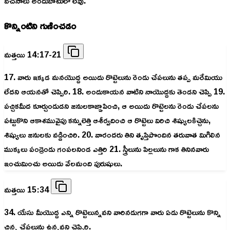
వచనాలు అందుబాటులో లేవు.
కొన్నింటిని గుణించడం
మత్తయి 14:17-21
17. వారు ఇక్కడ మనయొద్ద అయిదు రొట్టెలును రెండు చేపలును తప్ప మరేమియు
లేదని ఆయనతో చెప్పిరి. 18. అందుకాయన వాటిని నాయొద్దకు తెండని చెప్పి 19.
పచ్చికమీద కూర్చుండుడని జనులకాజ్ఞాపించి, ఆ అయిదు రొట్టెలను రెండు చేపలను
పట్టుకొని ఆకాశమువైపు కన్నులెత్తి ఆశీర్వదించి ఆ రొట్టెలు విరిచి శిష్యులకిచ్చెను,
శిష్యులు జనులకు వడ్డించిరి. 20. వారందరు తిని తృప్తిపొందిన తరువాత మిగిలిన
ముక్కలు పండ్రెండు గంపలనిండ ఎత్తిరి 21. స్త్రీలును పిల్లలును గాక తినినవారు
ఇంచుమించు అయిదు వేలమంది పురుషులు.
మత్తయి 15:34
34. యేసు మీయొద్ద ఎన్ని రొట్టెలున్నవని వారినడుగగా వారు ఏడు రొట్టెలును కొన్ని
చిన్న చేపలును ఉన్నవని చెప్పిరి.