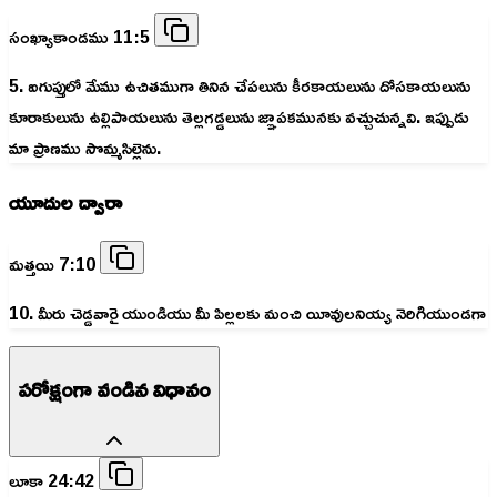
సంఖ్యాకాండము 11:5
5. ఐగుప్తులో మేము ఉచితముగా తినిన చేపలును కీరకాయలును దోసకాయలును
కూరాకులును ఉల్లిపాయలును తెల్లగడ్డలును జ్ఞాపకమునకు వచ్చుచున్నవి. ఇప్పుడు
మా ప్రాణము సొమ్మసిల్లెను.
యూదుల ద్వారా
మత్తయి 7:10
10. మీరు చెడ్డవారై యుండియు మీ పిల్లలకు మంచి యీవులనియ్య నెరిగియుండగా
పరోక్షంగా వండిన విధానం
లూకా 24:42