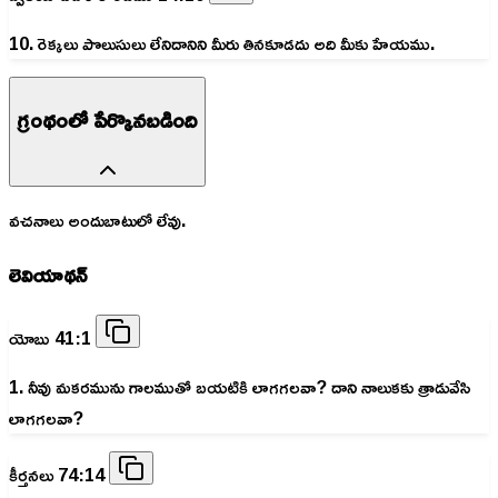
10. రెక్కలు పొలుసులు లేనిదానిని మీరు తినకూడదు అది మీకు హేయము.
గ్రంథంలో పేర్కొనబడింది
వచనాలు అందుబాటులో లేవు.
లెవియాథన్
యోబు 41:1
1. నీవు మకరమును గాలముతో బయటికి లాగగలవా? దాని నాలుకకు త్రాడువేసి
లాగగలవా?
కీర్తనలు 74:14