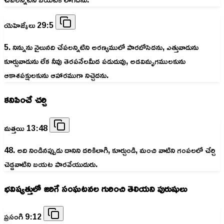
యెహెజ్కేలు 29:5
5. నిన్నును నైలునది చేపలన్నిటిని అరణ్యములో పారబోసెదను, ఎత్తువాడును
కూర్చువాడును లేక నీవు తెరపనేలమీద పడుదువు, అడవిమృగములకును
ఆకాశపక్షులకును ఆహారముగా నిచ్చెదను.
కనిపించే చర్చి
మత్తయి 13:48
48. అది నిండినప్పుడు దానిని దరికిలాగి, కూర్చుండి, మంచి వాటిని గంపలలో చేర్చి
చెడ్డవాటిని బయట పారవేయుదురు.
భవిష్యత్తులో జరిగే సంఘటనల గురించి తెలియని పురుషులు
ప్రసంగి 9:12