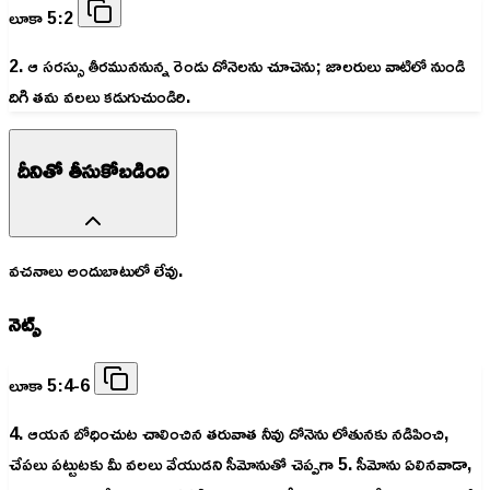
లూకా 5:2
2. ఆ సరస్సు తీరముననున్న రెండు దోనెలను చూచెను; జాలరులు వాటిలో నుండి
దిగి తమ వలలు కడుగుచుండిరి.
దీనితో తీసుకోబడింది
వచనాలు అందుబాటులో లేవు.
నెట్స్
లూకా 5:4-6
4. ఆయన బోధించుట చాలించిన తరువాత నీవు దోనెను లోతునకు నడిపించి,
చేపలు పట్టుటకు మీ వలలు వేయుడని సీమోనుతో చెప్పగా 5. సీమోను ఏలినవాడా,