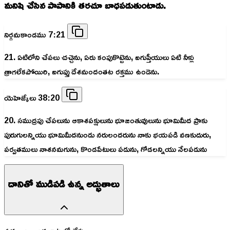
మనిషి చేసిన పాపానికి తరచూ బాధపడుతుంటాడు.
నిర్గమకాండము 7:21
21. ఏటిలోని చేపలు చచ్చెను, ఏరు కంపుకొట్టెను, ఐగుప్తీయులు ఏటి నీళ్లు
త్రాగలేకపోయిరి, ఐగుప్తు దేశమందంతట రక్తము ఉండెను.
యెహెజ్కేలు 38:20
20. సముద్రపు చేపలును ఆకాశపక్షులును భూజంతువులును భూమిమీద ప్రాకు
పురుగులన్నియు భూమిమీదనుండు నరులందరును నాకు భయపడి వణకుదురు,
పర్వతములు నాశనమగును, కొండపేటులు పడును, గోడలన్నియు నేలపడును
దానితో ముడిపడి ఉన్న అద్భుతాలు