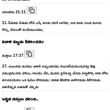
యోహాను 21:11
11. సీమోను పేతురు దోనె ఎక్కి వలను దరికి లాగెను; అది నూట ఏబది మూడు
గొప్ప చేపలతో నిండియుండెను;
నివాళి డబ్బును సేకరించడం
మత్తయి 17:27
27. అయినను మనము వారికి అభ్యంతరము కలుగజేయకుండునట్లు నీవు
సముద్రమునకు పోయి, గాలము వేసి, మొదట పైకివచ్చు చేపను పట్టుకొని, దాని నోరు
తెరచినయెడల ఒక షెకెలు దొరుకును; దానిని తీసికొని నాకొరకును నీకొరకును
వారికిమ్మని అతనితో చెప్పెను
ఒడ్డున దుస్తులు ధరించి..