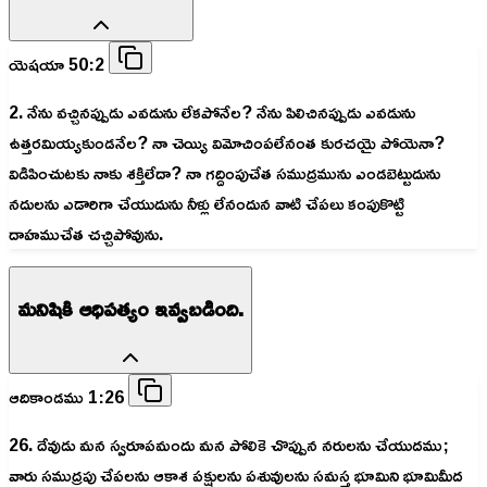
యెషయా 50:2
2. నేను వచ్చినప్పుడు ఎవడును లేకపోనేల? నేను పిలిచినప్పుడు ఎవడును
ఉత్తరమియ్యకుండనేల? నా చెయ్యి విమోచింపలేనంత కురచయై పోయెనా?
విడిపించుటకు నాకు శక్తిలేదా? నా గద్దింపుచేత సముద్రమును ఎండబెట్టుదును
నదులను ఎడారిగా చేయుదును నీళ్లు లేనందున వాటి చేపలు కంపుకొట్టి
దాహముచేత చచ్చిపోవును.
మనిషికి ఆధిపత్యం ఇవ్వబడింది.
ఆదికాండము 1:26
26. దేవుడు మన స్వరూపమందు మన పోలికె చొప్పున నరులను చేయుదము;
వారు సముద్రపు చేపలను ఆకాశ పక్షులను పశువులను సమస్త భూమిని భూమిమీద