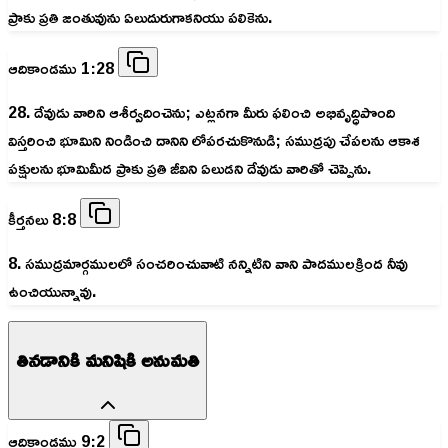
ప్రాకు ప్రతి జంతువును ఏలుదురుగాకనియు పలికెను.
ఆదికాండము 1:28
28. దేవుడు వారిని ఆశీర్వదించెను; ఎట్లనగా మీరు ఫలించి అభివృద్ధిపొంది
విస్తరించి భూమిని నిండించి దానిని లోపరచుకొనుడి; సముద్రపు చేపలను ఆకాశ
పక్షులను భూమిమీద ప్రాకు ప్రతి జీవిని ఏలుడని దేవుడు వారితో చెప్పెను.
కీర్తనలు 8:8
8. సముద్రమార్గములలో సంచరించువాటి నన్నిటిని వాని పాదములక్రింద నీవు
ఉంచియున్నావు.
తినడానికి మనిషికి అనుమతి
ఆదికాండము 9:2