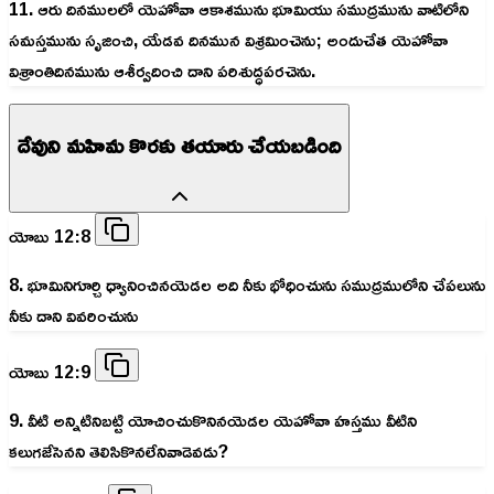
11. ఆరు దినములలో యెహోవా ఆకాశమును భూమియు సముద్రమును వాటిలోని
సమస్తమును సృజించి, యేడవ దినమున విశ్రమించెను; అందుచేత యెహోవా
విశ్రాంతిదినమును ఆశీర్వదించి దాని పరిశుద్ధపరచెను.
దేవుని మహిమ కొరకు తయారు చేయబడింది
యోబు 12:8
8. భూమినిగూర్చి ధ్యానించినయెడల అది నీకు భోధించును సముద్రములోని చేపలును
నీకు దాని వివరించును
యోబు 12:9
9. వీటి అన్నిటినిబట్టి యోచించుకొనినయెడల యెహోవా హస్తము వీటిని
కలుగజేసెనని తెలిసికొనలేనివాడెవడు?