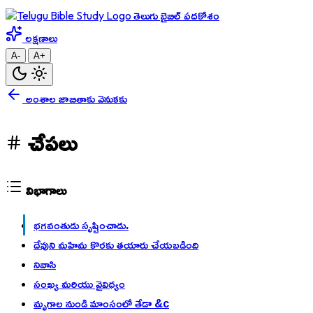
తెలుగు బైబిల్ పదకోశం
లక్షణాలు
A-
A+
అంశాల జాబితాకు వెనుకకు
చేపలు
విభాగాలు
భగవంతుడు సృష్టించాడు.
దేవుని మహిమ కొరకు తయారు చేయబడింది
నివాసి
సంఖ్య మరియు వైవిధ్యం
మృగాల నుండి మాంసంలో తేడా &c