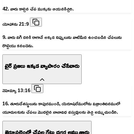
42. వారు కాల్చిన చేప ముక్కను ఆయనకిచ్చిరి.
యోహాను 21:9
9. వారు దిగి దరికి రాగానే అక్కడ నిప్పులును వాటిమీద ఉంచబడిన చేపలును
రొట్టెయు కనబడెను.
టైర్ ప్రజలు ఇక్కడ వ్యాపారం చేసేవారు
నెహెమ్యా 13:16
16. తూరుదేశస్థులును కాపురముండి, యెరూషలేములోను విశ్రాంతిదినములో
యూదులకును చేపలు మొదలైన నానావిధ వస్తువులను తెచ్చి అమ్ముచుండిరి.
జెరూసలెంలో చేపల గేటు దగ్గర అమ్ముతారు