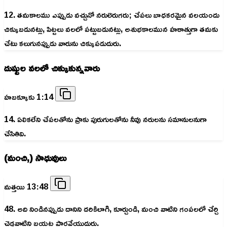
12. తమకాలము ఎప్పుడు వచ్చునో నరులెరుగరు; చేపలు బాధకరమైన వలయందు
చిక్కుబడునట్లు, పిట్టలు వలలో పట్టుబడునట్లు, అశుభకాలమున హఠాత్తుగా తమకు
చేటు కలుగునప్పుడు వారును చిక్కుపడుదురు.
దుష్టుల వలలో చిక్కుకున్నవారు
హబక్కూకు 1:14
14. ఏలికలేని చేపలతోను ప్రాకు పురుగులతోను నీవు నరులను సమానులనుగా
చేసితివి.
(మంచి,) సాధువులు
మత్తయి 13:48
48. అది నిండినప్పుడు దానిని దరికిలాగి, కూర్చుండి, మంచి వాటిని గంపలలో చేర్చి
చెడ్డవాటిని బయట పారవేయుదురు.