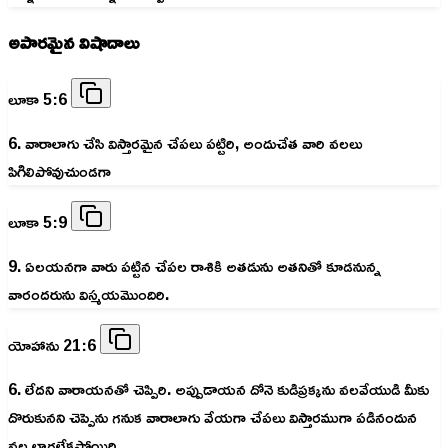
అపారమైన విషాదాలు
లూకా 5:6
6. వారాలాగు చేసి విస్తారమైన చేపలు పట్టిరి, అందుచేత వారి వలలు
పిగిలిపోవుచుండగా
లూకా 5:9
9. ఏలయనగా వారు పట్టిన చేపల రాశికి అతడును అతనితో కూడనున్న
వారందరును విస్మయమొందిరి.
యోహాను 21:6
6. లేదని వారాయనతో చెప్పిరి. అప్పుడాయన దోనె కుడిప్రక్కను వలవేయుడి మీకు
దొరుకునని చెప్పెను గనుక వారాలాగు వేయగా చేపలు విస్తారముగా పడినందున
వల లాగలేకపోయిరి.