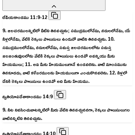
లేవీయకాండము 11:9-12
9. జలచరములన్నిటిలో వీటిని తినవచ్చును; సముద్రములోనేమి, నదులలోనేమి, యే
నీళ్లలోనేమి, వేటికి రెక్కలు పొలుసులు ఉండునో వాటిని తినవచ్చును. 10.
సముద్రములలోనేమి, నదులలోనేమి, సమస్త జలచరములలోను సమస్త
జలజంతువులలోను వేటికి రెక్కలు పొలుసులు ఉండవో అవన్నియు మీకు
హేయములు; 11. అవి మీకు హేయములుగానే ఉండవలెను. వాటి మాంసమును
తినకూడదు, వాటి కళేబరములను హేయములుగా ఎంచుకొనవలెను. 12. నీళ్లలో
దేనికి రెక్కలు పొలుసులు ఉండవో అది మీకు హేయము.
ద్వితియోపదేశాకాండము 14:9
9. నీట నివసించువాటన్నిటిలో మీరు వేటిని తినవచ్చుననగా, రెక్కలు పొలుసులుగల
వాటినన్నిటిని తినవచ్చును.
ద్వితియోపదేశాకాండము 14:10