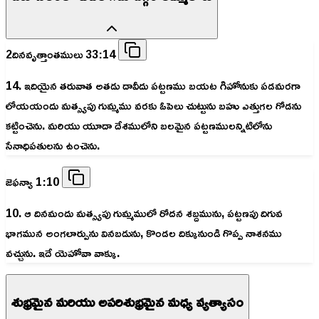
2దినవృత్తాంతములు 33:14
14. ఇదియైన తరువాత అతడు దావీదు పట్టణము బయట గిహోనుకు పడమరగా
లోయయందు మత్స్యపు గుమ్మము వరకు ఓపెలు చుట్టును బహు ఎత్తుగల గోడను
కట్టించెను. మరియు యూదా దేశములోని బలమైన పట్టణములన్నిటిలోను
సేనాధిపతులను ఉంచెను.
జెఫన్యా 1:10
10. ఆ దినమందు మత్స్యపు గుమ్మములో రోదన శబ్దమును, పట్టణపు దిగువ
భాగమున అంగలార్పును వినబడును, కొండల దిక్కునుండి గొప్ప నాశనము
వచ్చును. ఇదే యెహోవా వాక్కు.
శుభ్రమైన మరియు అపరిశుభ్రమైన మధ్య వ్యత్యాసం