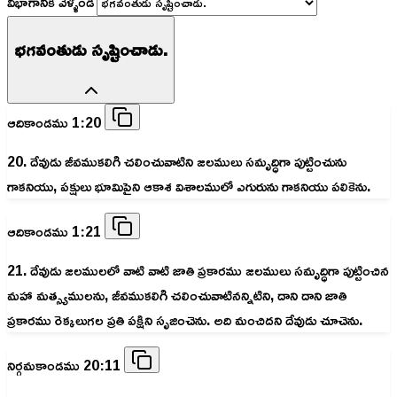
విభాగానికి వెళ్ళండి
భగవంతుడు సృష్టించాడు.
ఆదికాండము 1:20
20. దేవుడు జీవముకలిగి చలించువాటిని జలములు సమృద్ధిగా పుట్టించును
గాకనియు, పక్షులు భూమిపైని ఆకాశ విశాలములో ఎగురును గాకనియు పలికెను.
ఆదికాండము 1:21
21. దేవుడు జలములలో వాటి వాటి జాతి ప్రకారము జలములు సమృద్ధిగా పుట్టించిన
మహా మత్స్యములను, జీవముకలిగి చలించువాటినన్నిటిని, దాని దాని జాతి
ప్రకారము రెక్కలుగల ప్రతి పక్షిని సృజించెను. అది మంచిదని దేవుడు చూచెను.
నిర్గమకాండము 20:11