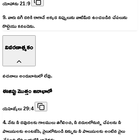
యోహాను 21:9
9. వారు దిగి దరికి రాగానే అక్కడ నిప్పులును వాటిమీద ఉంచబడిన చేపలును
రొట్టెయు కనబడెను.
వివరణాత్మకం
వచనాలు అందుబాటులో లేవు.
ఈజిప్టు మొత్తం జనాభాలో
యెహెజ్కేలు 29:4
4. నేను నీ దవుడలకు గాలములు తగిలించి, నీ నదులలోనున్న చేపలను నీ
పొలుసులకు అంటజేసి, నైలులోనుండి నిన్నును నీ పొలుసులకు అంటిన నైలు
చేపలన్నిటిని బయటికి లాగెదను.