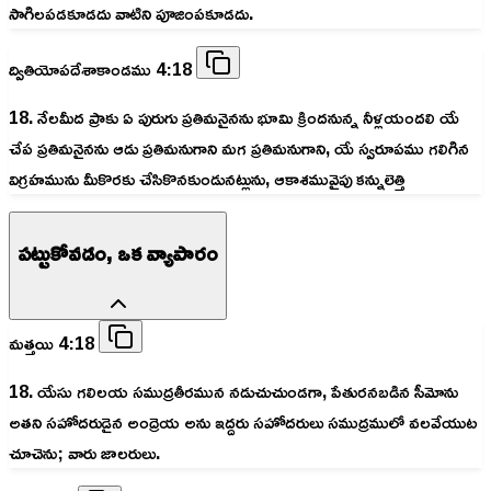
సాగిలపడకూడదు వాటిని పూజింపకూడదు.
ద్వితియోపదేశాకాండము 4:18
18. నేలమీద ప్రాకు ఏ పురుగు ప్రతిమనైనను భూమి క్రిందనున్న నీళ్లయందలి యే
చేప ప్రతిమనైనను ఆడు ప్రతిమనుగాని మగ ప్రతిమనుగాని, యే స్వరూపము గలిగిన
విగ్రహమును మీకొరకు చేసికొనకుండునట్లును, ఆకాశమువైపు కన్నులెత్తి
పట్టుకోవడం, ఒక వ్యాపారం
మత్తయి 4:18
18. యేసు గలిలయ సముద్రతీరమున నడుచుచుండగా, పేతురనబడిన సీమోను
అతని సహోదరుడైన అంద్రెయ అను ఇద్దరు సహోదరులు సముద్రములో వలవేయుట
చూచెను; వారు జాలరులు.