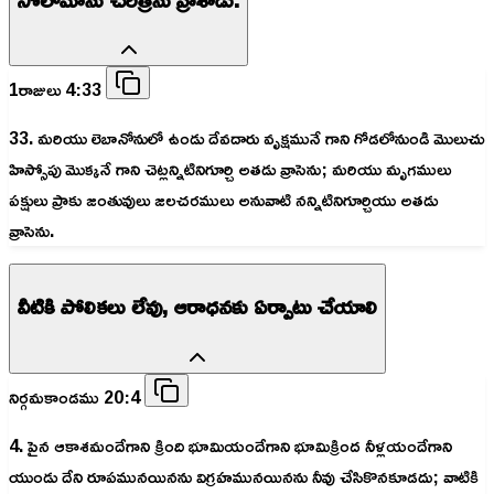
1రాజులు 4:33
33. మరియు లెబానోనులో ఉండు దేవదారు వృక్షమునే గాని గోడలోనుండి మొలుచు
హిస్సోపు మొక్కనే గాని చెట్లన్నిటినిగూర్చి అతడు వ్రాసెను; మరియు మృగములు
పక్షులు ప్రాకు జంతువులు జలచరములు అనువాటి నన్నిటినిగూర్చియు అతడు
వ్రాసెను.
వీటికి పోలికలు లేవు, ఆరాధనకు ఏర్పాటు చేయాలి
నిర్గమకాండము 20:4
4. పైన ఆకాశమందేగాని క్రింది భూమియందేగాని భూమిక్రింద నీళ్లయందేగాని
యుండు దేని రూపమునయినను విగ్రహమునయినను నీవు చేసికొనకూడదు; వాటికి