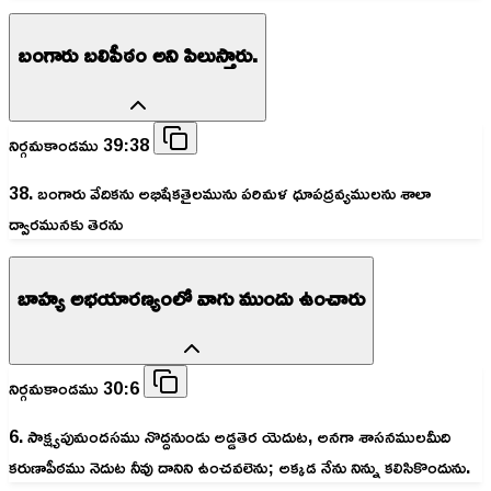
బంగారు బలిపీఠం అని పిలుస్తారు.
నిర్గమకాండము 39:38
38. బంగారు వేదికను అభిషేకతైలమును పరిమళ ధూపద్రవ్యములను శాలా
ద్వారమునకు తెరను
బాహ్య అభయారణ్యంలో వాగు ముందు ఉంచారు
నిర్గమకాండము 30:6
6. సాక్ష్యపుమందసము నొద్దనుండు అడ్డతెర యెదుట, అనగా శాసనములమీది
కరుణాపీఠము నెదుట నీవు దానిని ఉంచవలెను; అక్కడ నేను నిన్ను కలిసికొందును.