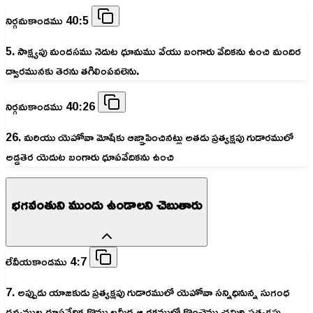
నిర్గమకాండము 40:5
5. సాక్ష్యపు మందసము నెదుట ధూమము వేయు బంగారు వేదికను ఉంచి మందిర
ద్వారమునకు తెరను తగిలింపవలెను.
నిర్గమకాండము 40:26
26. మరియు యెహోవా మోషేకు ఆజ్ఞాపించినట్లు అతడు ప్రత్యక్షపు గుడారములో
అడ్డతెర యెదుట బంగారు ధూపవేదికను ఉంచి
భగవంతుని ముందు ఉండాలని చెబుతారు
లేవీయకాండము 4:7
7. అప్పుడు యాజకుడు ప్రత్యక్షపు గుడారములో యెహోవా సన్నిధినున్న సుగంధ
ద్రవ్యముల ధూపవేదిక కొమ్ములమీద ఆ రక్తములో కొంచెము చమిరి ప్రత్యక్షపు