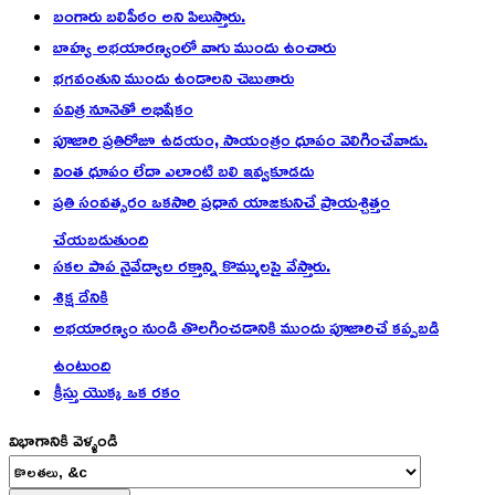
బంగారు బలిపీఠం అని పిలుస్తారు.
బాహ్య అభయారణ్యంలో వాగు ముందు ఉంచారు
భగవంతుని ముందు ఉండాలని చెబుతారు
పవిత్ర నూనెతో అభిషేకం
పూజారి ప్రతిరోజూ ఉదయం, సాయంత్రం ధూపం వెలిగించేవాడు.
వింత ధూపం లేదా ఎలాంటి బలి ఇవ్వకూడదు
ప్రతి సంవత్సరం ఒకసారి ప్రధాన యాజకునిచే ప్రాయశ్చిత్తం
చేయబడుతుంది
సకల పాప నైవేద్యాల రక్తాన్ని కొమ్ములపై వేస్తారు.
శిక్ష దేనికి
అభయారణ్యం నుండి తొలగించడానికి ముందు పూజారిచే కప్పబడి
ఉంటుంది
క్రీస్తు యొక్క ఒక రకం
విభాగానికి వెళ్ళండి