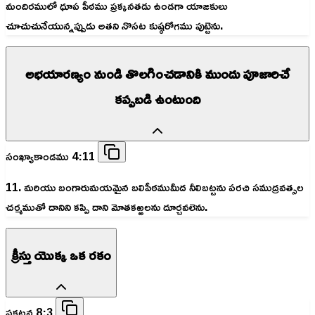
మందిరములో ధూప పీఠము ప్రక్కనతడు ఉండగా యాజకులు
చూచుచునేయున్నప్పుడు అతని నొసట కుష్ఠరోగము పుట్టెను.
అభయారణ్యం నుండి తొలగించడానికి ముందు పూజారిచే
కప్పబడి ఉంటుంది
సంఖ్యాకాండము 4:11
11. మరియు బంగారుమయమైన బలిపీఠముమీద నీలిబట్టను పరచి సముద్రవత్సల
చర్మముతో దానిని కప్పి దాని మోతకఱ్ఱలను దూర్చవలెను.
క్రీస్తు యొక్క ఒక రకం
ప్రకటన 8:3