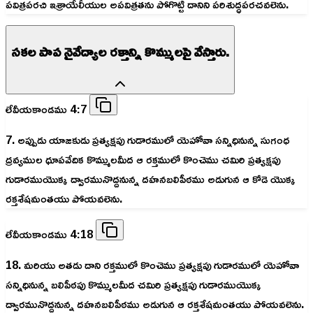
పవిత్రపరచి ఇశ్రాయేలీయుల అపవిత్రతను పోగొట్టి దానిని పరిశుద్ధపరచవలెను.
సకల పాప నైవేద్యాల రక్తాన్ని కొమ్ములపై వేస్తారు.
లేవీయకాండము 4:7
7. అప్పుడు యాజకుడు ప్రత్యక్షపు గుడారములో యెహోవా సన్నిధినున్న సుగంధ
ద్రవ్యముల ధూపవేదిక కొమ్ములమీద ఆ రక్తములో కొంచెము చమిరి ప్రత్యక్షపు
గుడారముయొక్క ద్వారమునొద్దనున్న దహనబలిపీఠము అడుగున ఆ కోడె యొక్క
రక్తశేషమంతయు పోయవలెను.
లేవీయకాండము 4:18
18. మరియు అతడు దాని రక్తములో కొంచెము ప్రత్యక్షపు గుడారములో యెహోవా
సన్నిధినున్న బలిపీఠపు కొమ్ములమీద చమిరి ప్రత్యక్షపు గుడారముయొక్క
ద్వారమునొద్దనున్న దహనబలిపీఠము అడుగున ఆ రక్తశేషమంతయు పోయవలెను.