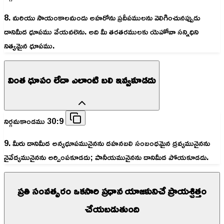
8. మరియు సాయంకాలమందు అహరోను ప్రదీపములను వెలిగించునప్పుడు
దానిమీద ధూపము వేయవలెను. అది మీ తరతరములకు యెహోవా సన్నిధిని
నిత్యమైన ధూపము.
వింత ధూపం లేదా ఎలాంటి బలి ఇవ్వకూడదు
నిర్గమకాండము 30:9
9. మీరు దానిమీద అన్యధూపమునైనను దహనబలి సంబంధమైన ద్రవ్యమునైనను
నైవేద్యమునైనను అర్పింపకూడదు; పానీయమునైనను దానిమీద పోయకూడదు.
ప్రతి సంవత్సరం ఒకసారి ప్రధాన యాజకునిచే ప్రాయశ్చిత్తం
చేయబడుతుంది