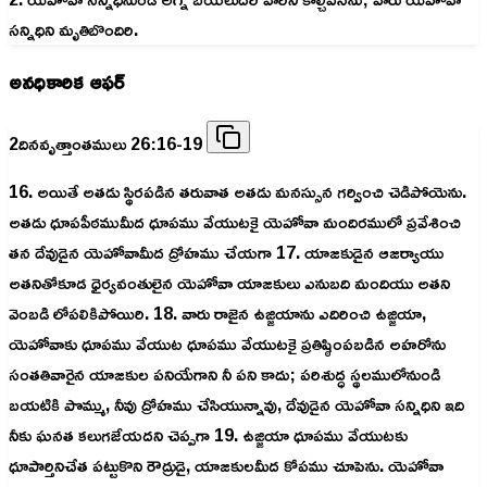
సన్నిధిని మృతిబొందిరి.
అనధికారిక ఆఫర్
2దినవృత్తాంతములు 26:16-19
16. అయితే అతడు స్థిరపడిన తరువాత అతడు మనస్సున గర్వించి చెడిపోయెను.
అతడు ధూపపీఠముమీద ధూపము వేయుటకై యెహోవా మందిరములో ప్రవేశించి
తన దేవుడైన యెహోవామీద ద్రోహము చేయగా 17. యాజకుడైన ఆజర్యాయు
అతనితోకూడ ధైర్యవంతులైన యెహోవా యాజకులు ఎనుబది మందియు అతని
వెంబడి లోపలికిపోయిరి. 18. వారు రాజైన ఉజ్జియాను ఎదిరించి ఉజ్జియా,
యెహోవాకు ధూపము వేయుట ధూపము వేయుటకై ప్రతిష్ఠింపబడిన అహరోను
సంతతివారైన యాజకుల పనియేగాని నీ పని కాదు; పరిశుద్ధ స్థలములోనుండి
బయటికి పొమ్ము, నీవు ద్రోహము చేసియున్నావు, దేవుడైన యెహోవా సన్నిధిని ఇది
నీకు ఘనత కలుగజేయదని చెప్పగా 19. ఉజ్జియా ధూపము వేయుటకు
ధూపార్తినిచేత పట్టుకొని రౌద్రుడై, యాజకులమీద కోపము చూపెను. యెహోవా