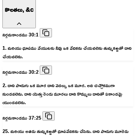
కొలతలు, &c
నిర్గమకాండము 30:1
1. మరియు ధూపము వేయుటకు నీవు ఒక వేదికను చేయవలెను తుమ్మకఱ్ఱతో దాని
చేయవలెను.
నిర్గమకాండము 30:2
2. దాని పొడుగు ఒక మూర దాని వెడల్పు ఒక మూర. అది చచ్చౌకముగా
నుండవలెను. దాని యెత్తు రెండు మూరలు దాని కొమ్ములు దానితో ఏకాండమై
యుండవలెను.
నిర్గమకాండము 37:25
25. మరియు అతడు తుమ్మకఱ్ఱతో ధూపవేదికను చేసెను. దాని పొడుగు మూరెడు