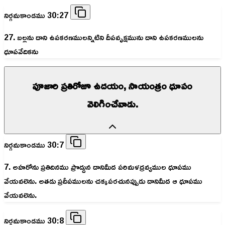
నిర్గమకాండము 30:27
27. బల్లను దాని ఉపకరణములన్నిటిని దీపవృక్షమును దాని ఉపకరణములను
ధూపవేదికను
పూజారి ప్రతిరోజూ ఉదయం, సాయంత్రం ధూపం
వెలిగించేవాడు.
నిర్గమకాండము 30:7
7. అహరోను ప్రతిదినము ప్రొద్దున దానిమీద పరిమళద్రవ్యముల ధూపము
వేయవలెను. అతడు ప్రదీపములను చక్కపరచునప్పుడు దానిమీద ఆ ధూపము
వేయవలెను.
నిర్గమకాండము 30:8