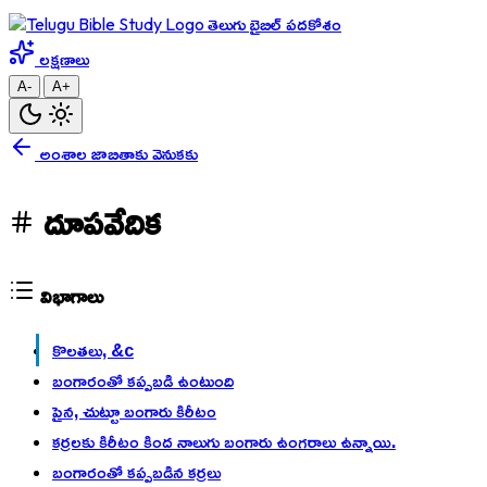
తెలుగు బైబిల్ పదకోశం
లక్షణాలు
A-
A+
అంశాల జాబితాకు వెనుకకు
దూపవేదిక
విభాగాలు
కొలతలు, &c
బంగారంతో కప్పబడి ఉంటుంది
పైన, చుట్టూ బంగారు కిరీటం
కర్రలకు కిరీటం కింద నాలుగు బంగారు ఉంగరాలు ఉన్నాయి.
బంగారంతో కప్పబడిన కర్రలు