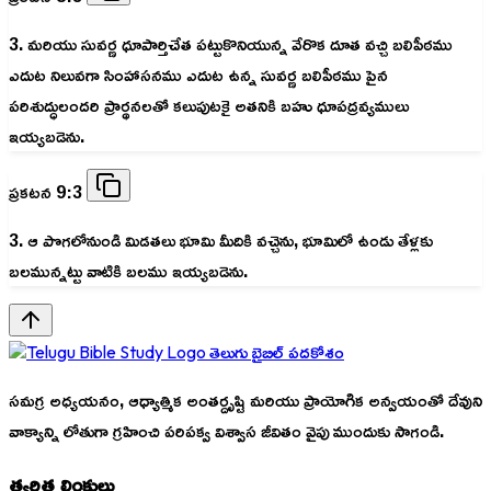
3. మరియు సువర్ణ ధూపార్తిచేత పట్టుకొనియున్న వేరొక దూత వచ్చి బలిపీఠము
ఎదుట నిలువగా సింహాసనము ఎదుట ఉన్న సువర్ణ బలిపీఠము పైన
పరిశుద్ధులందరి ప్రార్థనలతో కలుపుటకై అతనికి బహు ధూపద్రవ్యములు
ఇయ్యబడెను.
ప్రకటన 9:3
3. ఆ పొగలోనుండి మిడతలు భూమి మీదికి వచ్చెను, భూమిలో ఉండు తేళ్లకు
బలమున్నట్టు వాటికి బలము ఇయ్యబడెను.
తెలుగు బైబిల్ పదకోశం
సమగ్ర అధ్యయనం, ఆధ్యాత్మిక అంతర్దృష్టి మరియు ప్రాయోగిక అన్వయంతో దేవుని
వాక్యాన్ని లోతుగా గ్రహించి పరిపక్వ విశ్వాస జీవితం వైపు ముందుకు సాగండి.
త్వరిత లింకులు