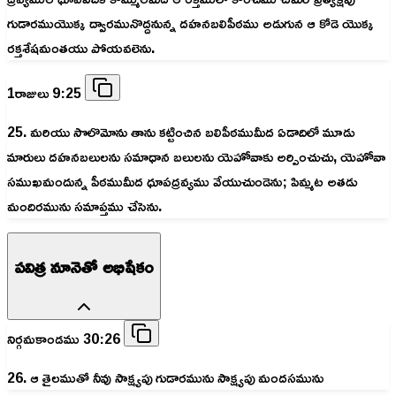
గుడారముయొక్క ద్వారమునొద్దనున్న దహనబలిపీఠము అడుగున ఆ కోడె యొక్క
రక్తశేషమంతయు పోయవలెను.
1రాజులు 9:25
25. మరియు సొలొమోను తాను కట్టించిన బలిపీఠముమీద ఏడాదిలో మూడు
మారులు దహనబలులను సమాధాన బలులను యెహోవాకు అర్పించుచు, యెహోవా
సముఖమందున్న పీఠముమీద ధూపద్రవ్యము వేయుచుండెను; పిమ్మట అతడు
మందిరమును సమాప్తము చేసెను.
పవిత్ర నూనెతో అభిషేకం
నిర్గమకాండము 30:26
26. ఆ తైలముతో నీవు సాక్ష్యపు గుడారమును సాక్ష్యపు మందసమును