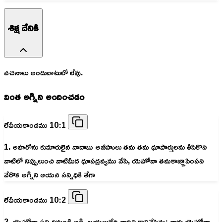
శిక్ష దేనికి
వచనాలు అందుబాటులో లేవు.
వింత అగ్నిని అందించడం
లేవీయకాండము 10:1
1. అహరోను కుమారులైన నాదాబు అబీహులు తమ తమ ధూపార్తులను తీసికొని
వాటిలో నిప్పులుంచి వాటిమీద ధూపద్రవ్యము వేసి, యెహోవా తమకాజ్ఞాపింపని
వేరొక అగ్నిని ఆయన సన్నిధికి తేగా
లేవీయకాండము 10:2
2. యెహోవా సన్నిధినుండి అగ్ని బయలుదేరి వారిని కాల్చివేసెను; వారు యెహోవా