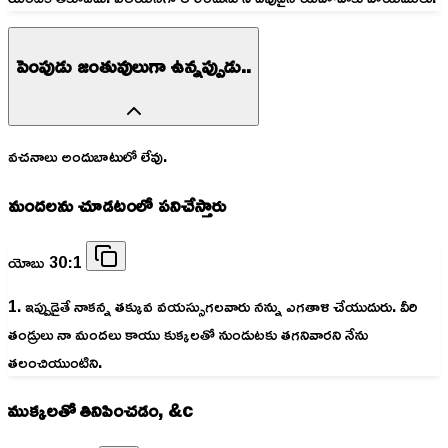
పెంపుడు జంతువులుగా ఉన్నప్పుడు..
వచనాలు అందుబాటులో లేవు.
మందలను చూడటంలో పనిచేస్తారు
యోబు 30:1
1. ఇప్పుడైతే నాకన్న తక్కువ వయస్సుగలవారు నన్ను ఎగతాళి చేయుదురు. వీరి
తండ్రులు నా మందలు కాయు కుక్కలతో నుండుటకు తగనివారని నేను
తలంచియుంటిని.
ముక్కలతో తినిపించడం, &c