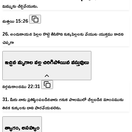
మిమ్మును చీల్చివేయును.
మత్తయి 15:26
26. అందుకాయన పిల్లల రొట్టె తీసికొని కుక్కపిల్లలకు వేయుట యుక్తము కాదని
చెప్పగా
ఇచ్చిన మృగాల వల్ల చిరిగిపోయిన వస్తువులు
నిర్గమకాండము 22:31
31. మీరు నాకు ప్రతిష్ఠింపబడినవారు గనుక పొలములో చీల్చబడిన మాంసమును
తినక కుక్కలకు దాని పారవేయవలెను.
త్యాగం, అసహ్యం