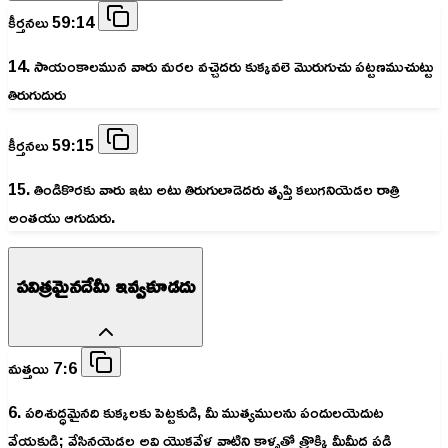
కీర్తనలు 59:14
14. సాయంకాలమున వారు మరల వచ్చెదరు కుక్కవలె మొరుగుచు పట్టణముచుట్టు
తిరుగుదురు
కీర్తనలు 59:15
15. తిండికొరకు వారు ఇటు అటు తిరుగులాడెదరు తృప్తి కలుగనియెడల రాత్రి
అంతయు ఆగుదురు.
పవిత్రమైనదేమీ ఇవ్వకూడదు
మత్తయి 7:6
6. పరిశుద్ధమైనది కుక్కలకు పెట్టకుడి, మీ ముత్యములను పందులయెదుట
వేయకుడి; వేసినయెడల అవి యొకవేళ వాటిని కాళ్ళతో త్రొక్కి మీమీద పడి