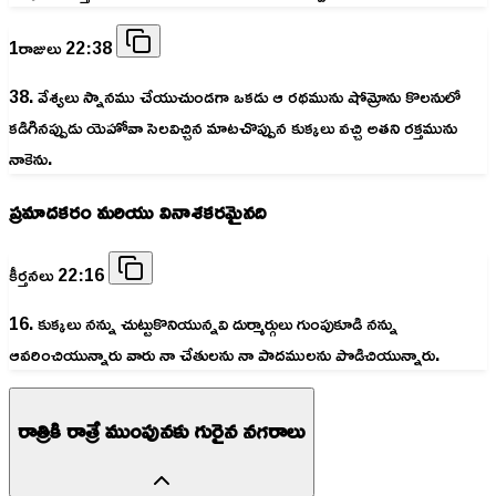
1రాజులు 22:38
38. వేశ్యలు స్నానము చేయుచుండగా ఒకడు ఆ రథమును షోమ్రోను కొలనులో
కడిగినప్పుడు యెహోవా సెలవిచ్చిన మాటచొప్పున కుక్కలు వచ్చి అతని రక్తమును
నాకెను.
ప్రమాదకరం మరియు వినాశకరమైనది
కీర్తనలు 22:16
16. కుక్కలు నన్ను చుట్టుకొనియున్నవి దుర్మార్గులు గుంపుకూడి నన్ను
ఆవరించియున్నారు వారు నా చేతులను నా పాదములను పొడిచియున్నారు.
రాత్రికి రాత్రే ముంపునకు గురైన నగరాలు