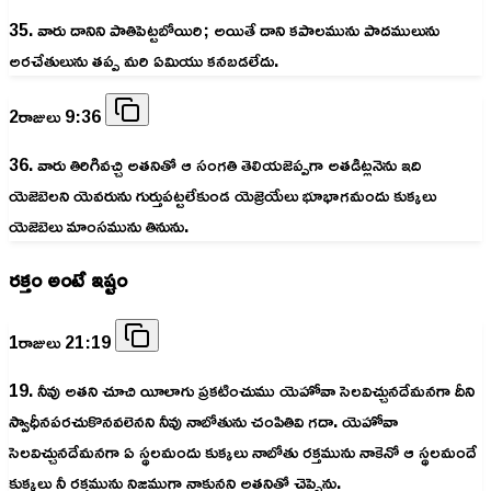
35. వారు దానిని పాతిపెట్టబోయిరి; అయితే దాని కపాలమును పాదములును
అరచేతులును తప్ప మరి ఏమియు కనబడలేదు.
2రాజులు 9:36
36. వారు తిరిగివచ్చి అతనితో ఆ సంగతి తెలియజెప్పగా అతడిట్లనెను ఇది
యెజెబెలని యెవరును గుర్తుపట్టలేకుండ యెజ్రెయేలు భూభాగమందు కుక్కలు
యెజెబెలు మాంసమును తినును.
రక్తం అంటే ఇష్టం
1రాజులు 21:19
19. నీవు అతని చూచి యీలాగు ప్రకటించుము యెహోవా సెలవిచ్చునదేమనగా దీని
స్వాధీనపరచుకొనవలెనని నీవు నాబోతును చంపితివి గదా. యెహోవా
సెలవిచ్చునదేమనగా ఏ స్థలమందు కుక్కలు నాబోతు రక్తమును నాకెనో ఆ స్థలమందే
కుక్కలు నీ రక్తమును నిజముగా నాకునని అతనితో చెప్పెను.