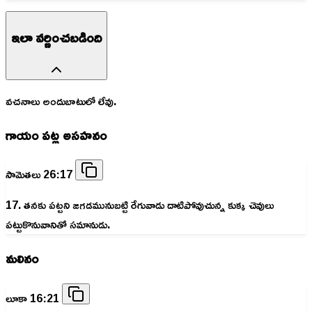
ఇలా వర్ణించబడింది
వచనాలు అందుబాటులో లేవు.
గాయం పట్ల అసహనం
సామెతలు 26:17
17. తనకు పట్టని జగడమునుబట్టి రేగువాడు దాటిపోవుచున్న కుక్క చెవులు
పట్టుకొనువానితో సమానుడు.
మలినం
లూకా 16:21