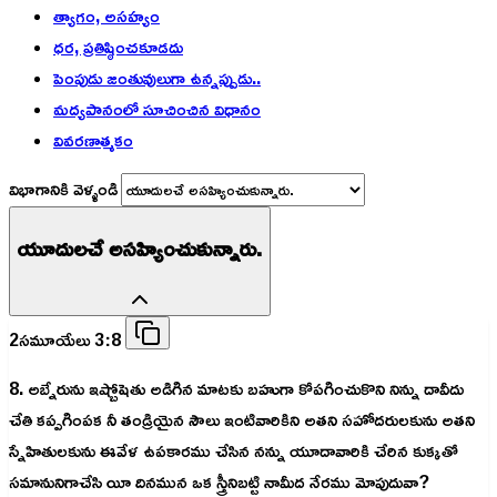
త్యాగం, అసహ్యం
ధర, ప్రతిష్ఠించకూడదు
పెంపుడు జంతువులుగా ఉన్నప్పుడు..
మద్యపానంలో సూచించిన విధానం
వివరణాత్మకం
విభాగానికి వెళ్ళండి
యూదులచే అసహ్యించుకున్నారు.
2సమూయేలు 3:8
8. అబ్నేరును ఇష్బోషెతు అడిగిన మాటకు బహుగా కోపగించుకొని నిన్ను దావీదు
చేతి కప్పగింపక నీ తండ్రియైన సౌలు ఇంటివారికిని అతని సహోదరులకును అతని
స్నేహితులకును ఈవేళ ఉపకారము చేసిన నన్ను యూదావారికి చేరిన కుక్కతో
సమానునిగాచేసి యీ దినమున ఒక స్త్రీనిబట్టి నామీద నేరము మోపుదువా?