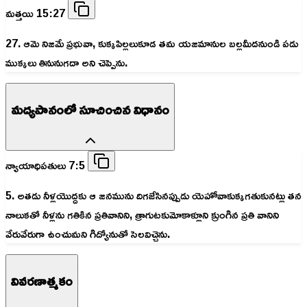
మత్తయి 15:27
27. ఆమె నిజమే ప్రభువా, కుక్కపిల్లలుకూడ తమ యజమానుల బల్లమీదనుండి పడు
ముక్కలు తినునుగదా అని చెప్పెను.
మద్యపానంలో సూచించిన విధానం
న్యాయాధిపతులు 7:5
5. అతడు నీళ్లయొద్దకు ఆ జనమును దిగజేసినప్పుడు యెహోవాకుక్కగతుకునట్లు తన
నాలుకతో నీళ్లను గతికిన ప్రతివానిని, త్రాగుటకుమోకాళ్లూని క్రుంగిన ప్రతి వానిని
వేరువేరుగా ఉంచుమని గిద్యోనుతో సెలవిచ్చెను.
వివరణాత్మకం