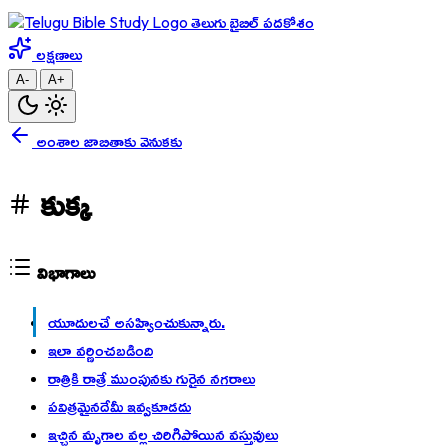
తెలుగు బైబిల్ పదకోశం
లక్షణాలు
A-
A+
అంశాల జాబితాకు వెనుకకు
కుక్క
విభాగాలు
యూదులచే అసహ్యించుకున్నారు.
ఇలా వర్ణించబడింది
రాత్రికి రాత్రే ముంపునకు గురైన నగరాలు
పవిత్రమైనదేమీ ఇవ్వకూడదు
ఇచ్చిన మృగాల వల్ల చిరిగిపోయిన వస్తువులు