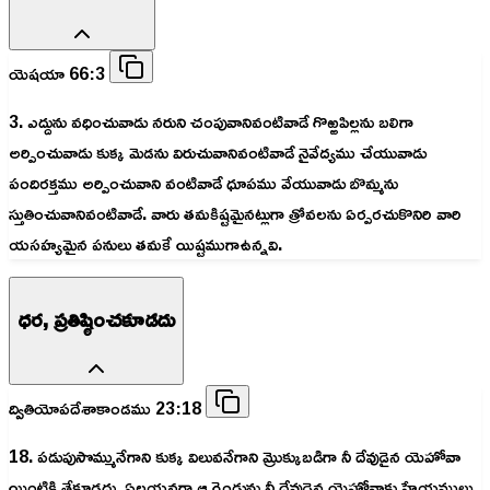
యెషయా 66:3
3. ఎద్దును వధించువాడు నరుని చంపువానివంటివాడే గొఱ్ఱపిల్లను బలిగా
అర్పించువాడు కుక్క మెడను విరుచువానివంటివాడే నైవేద్యము చేయువాడు
పందిరక్తము అర్పించువాని వంటివాడే ధూపము వేయువాడు బొమ్మను
స్తుతించువానివంటివాడే. వారు తమకిష్టమైనట్లుగా త్రోవలను ఏర్పరచుకొనిరి వారి
యసహ్యమైన పనులు తమకే యిష్టముగాఉన్నవి.
ధర, ప్రతిష్ఠించకూడదు
ద్వితియోపదేశాకాండము 23:18
18. పడుపుసొమ్మునేగాని కుక్క విలువనేగాని మ్రొక్కుబడిగా నీ దేవుడైన యెహోవా
యింటికి తేకూడదు. ఏలయనగా ఆ రెండును నీ దేవుడైన యెహోవాకు హేయములు.