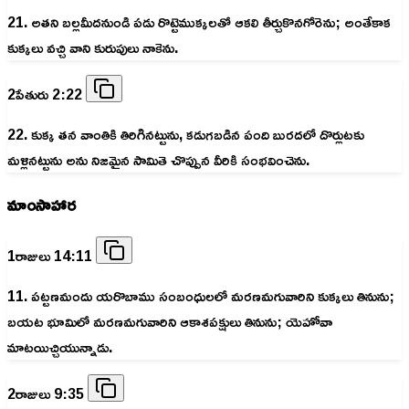
21. అతని బల్లమీదనుండి పడు రొట్టెముక్కలతో ఆకలి తీర్చుకొనగోరెను; అంతేకాక
కుక్కలు వచ్చి వాని కురుపులు నాకెను.
2పేతురు 2:22
22. కుక్క తన వాంతికి తిరిగినట్టును, కడుగబడిన పంది బురదలో దొర్లుటకు
మళ్లినట్టును అను నిజమైన సామితె చొప్పున వీరికి సంభవించెను.
మాంసాహార
1రాజులు 14:11
11. పట్టణమందు యరొబాము సంబంధులలో మరణమగువారిని కుక్కలు తినును;
బయట భూమిలో మరణమగువారిని ఆకాశపక్షులు తినును; యెహోవా
మాటయిచ్చియున్నాడు.
2రాజులు 9:35