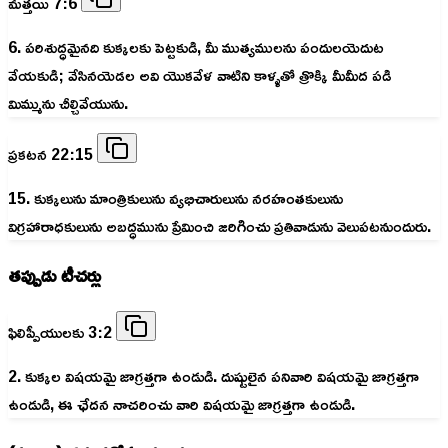
మత్తయి 7:6
6. పరిశుద్ధమైనది కుక్కలకు పెట్టకుడి, మీ ముత్యములను పందులయెదుట
వేయకుడి; వేసినయెడల అవి యొకవేళ వాటిని కాళ్ళతో త్రొక్కి మీమీద పడి
మిమ్మును చీల్చివేయును.
ప్రకటన 22:15
15. కుక్కలును మాంత్రికులును వ్యభిచారులును నరహంతకులును
విగ్రహారాధకులును అబద్ధమును ప్రేమించి జరిగించు ప్రతివాడును వెలుపటనుందురు.
తప్పుడు టీచర్లు
ఫిలిప్పీయులకు 3:2
2. కుక్కల విషయమై జాగ్రత్తగా ఉండుడి. దుష్టులైన పనివారి విషయమై జాగ్రత్తగా
ఉండుడి, ఈ ఛేదన నాచరించు వారి విషయమై జాగ్రత్తగా ఉండుడి.