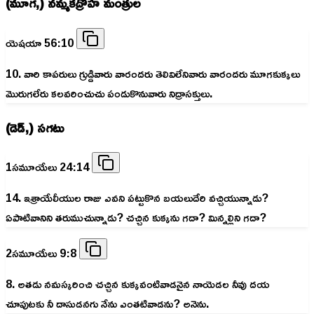
(మూగ,) నమ్మకద్రోహ మంత్రుల
యెషయా 56:10
10. వారి కాపరులు గ్రుడ్డివారు వారందరు తెలివిలేనివారు వారందరు మూగకుక్కలు
మొరుగలేరు కలవరించుచు పండుకొనువారు నిద్రాసక్తులు.
(డెడ్,) సగటు
1సమూయేలు 24:14
14. ఇశ్రాయేలీయుల రాజు ఎవని పట్టుకొన బయలుదేరి వచ్చియున్నాడు?
ఏపాటివానిని తరుముచున్నాడు? చచ్చిన కుక్కను గదా? మిన్నల్లిని గదా?
2సమూయేలు 9:8
8. అతడు నమస్కరించి చచ్చిన కుక్కవంటివాడనైన నాయెడల నీవు దయ
చూపుటకు నీ దాసుడనగు నేను ఎంతటివాడను? అనెను.