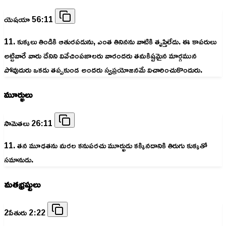
యెషయా 56:11
11. కుక్కలు తిండికి ఆతురపడును, ఎంత తినినను వాటికి తృప్తిలేదు. ఈ కాపరులు
అట్టివారే వారు దేనిని వివేచింపజాలరు వారందరు తమకిష్టమైన మార్గమున
పోవుదురు ఒకడు తప్పకుండ అందరు స్వప్రయోజనమే విచారించుకొందురు.
మూర్ఖులు
సామెతలు 26:11
11. తన మూఢతను మరల కనుపరచు మూర్ఖుడు కక్కినదానికి తిరుగు కుక్కతో
సమానుడు.
మతభ్రష్టులు
2పేతురు 2:22