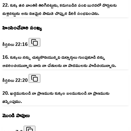
22. కుక్క తన వాంతికి తిరిగినట్టును, కడుగబడిన పంది బురదలో దొర్లుటకు
మళ్లినట్టును అను నిజమైన సామితె చొప్పున వీరికి సంభవించెను.
హింసించేవారి సంఖ్య
కీర్తనలు 22:16
16. కుక్కలు నన్ను చుట్టుకొనియున్నవి దుర్మార్గులు గుంపుకూడి నన్ను
ఆవరించియున్నారు వారు నా చేతులను నా పాదములను పొడిచియున్నారు.
కీర్తనలు 22:20
20. ఖడ్గమునుండి నా ప్రాణమును కుక్కల బలమునుండి నా ప్రాణమును
తప్పింపుము.
మొండి పాపులు