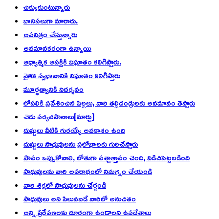
చిక్కుకుంటున్నారు
బానిసలుగా మారారు.
అపవిత్రం చేస్తున్నారు
అవమానకరంగా ఉన్నాయి
ఆధ్యాత్మిక ఆసక్తికి విఘాతం కలిగిస్తారు.
నైతిక స్వభావానికి విఘాతం కలిగిస్తారు
మూర్ఖత్వానికి నిదర్శనం
లోపలికి ప్రవేశించిన పిల్లలు, వారి తల్లిదండ్రులకు అవమానం తెస్తారు
చెడు పర్యవసానాలు[మార్చు]
దుష్టులు వీటికి గురయ్యే అవకాశం ఉంది
దుష్టులు సాధువులను ప్రలోభాలకు గురిచేస్తారు
పాపం ఒప్పుకోవాలి, లోతుగా పశ్చాత్తాపం చెంది, విడిచిపెట్టబడింది
సాధువులను వారి అపరాధంలో నిమగ్నం చేయండి
వారి శిక్షలో సాధువులను చేర్చండి
సాధువులు అని పిలువబడే వారిలో అనుచితం
అన్ని ప్రేరేపణలకు దూరంగా ఉండాలని ఉపదేశాలు