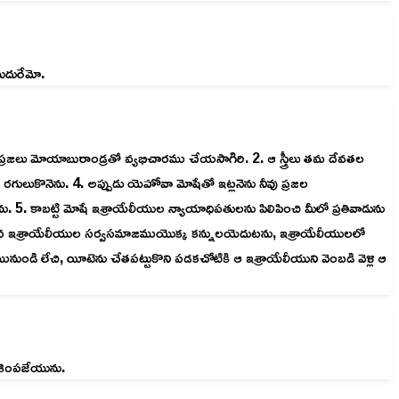
ుదురేమో.
రజలు మోయాబురాండ్రతో వ్యభిచారము చేయసాగిరి. 2. ఆ స్త్రీలు తమ దేవతల
ులుకొనెను. 4. అప్పుడు యెహోవా మోషేతో ఇట్లనెను నీవు ప్రజల
. 5. కాబట్టి మోషే ఇశ్రాయేలీయుల న్యాయాధిపతులను పిలిపించి మీలో ప్రతివాడును
చుండిన ఇశ్రాయేలీయుల సర్వసమాజముయొక్క కన్నులయెదుటను, ఇశ్రాయేలీయులలో
డి లేచి, యీటెను చేతపట్టుకొని పడకచోటికి ఆ ఇశ్రాయేలీయుని వెంబడి వెళ్లి ఆ
నశింపజేయును.