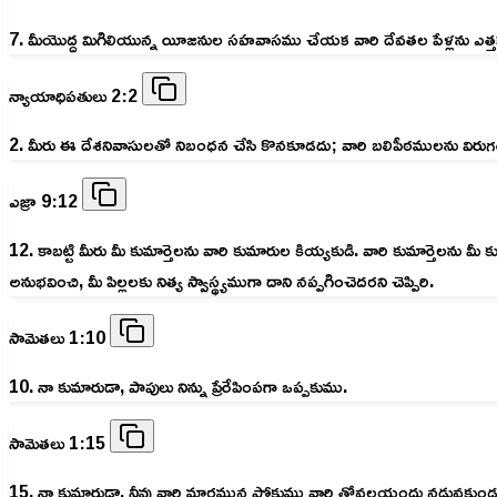
7. మీయొద్ద మిగిలియున్న యీజనుల సహవాసము చేయక వారి దేవతల పేళ్లను ఎత్త
న్యాయాధిపతులు 2:2
2. మీరు ఈ దేశనివాసులతో నిబంధన చేసి కొనకూడదు; వారి బలిపీఠములను విరుగగొట్ట
ఎజ్రా 9:12
12. కాబట్టి మీరు మీ కుమార్తెలను వారి కుమారుల కియ్యకుడి. వారి కుమార్తెలన
అనుభవించి, మీ పిల్లలకు నిత్య స్వాస్థ్యముగా దాని నప్పగించెదరని చెప్పిరి.
సామెతలు 1:10
10. నా కుమారుడా, పాపులు నిన్ను ప్రేరేపింపగా ఒప్పకుము.
సామెతలు 1:15
15. నా కుమారుడా, నీవు వారి మార్గమున పోకుము వారి త్రోవలయందు నడువకుండ 