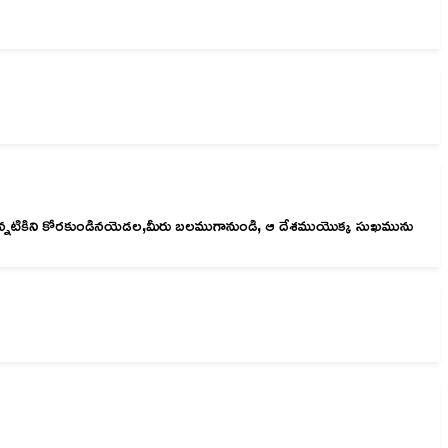
మీరు ఎన్నటికిని కోరకుండినయెడల,మీరు బలముగానుండి, ఆ దేశముయొక్క సుఖమును