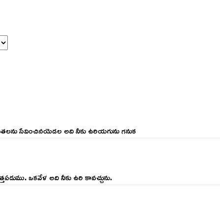
 దేవతలను సేవించినయెడల అది నీకు ఉరియగును గనుక
త్తపడుము. ఒకవేళ అది నీకు ఉరి కావచ్చును.