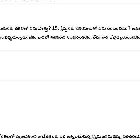
ెలుగునకు చీకటితో ఏమి పొత్తు? 15. క్రీస్తునకు బెలియాలుతో ఏమి సంబంధము? అవిశ
్చుచున్నాడు. నేను వారిలో నివసించి సంచరింతును, నేను వారి దేవుడనైయుందును
వతలతో వ్యభిచరించి ఆ దేవతలకు బలి అర్పించుచున్నప్పుడు ఒకడు నిన్ను పిలిచినయ