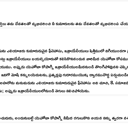
ుమార్తెలు తమ దేవతలతో వ్యభిచరించి నీ కుమారులను తమ దేవతలతో వ్యభిచరింప చేయ
 ఎలియాజరు కుమారుడునైన ఫీనెహాసు, ఇశ్రాయేలీయులు షిత్తీములో దిగియుండగా ప్
అట్లు ఇశ్రాయేలీయులు బయల్పెయోరుతో కలిసికొనినందున వారిమీద యెహోవా కోపము రగ
ీయుము. అప్పుడు యెహోవా కోపాగ్ని ఇశ్రాయేలీయులమీదనుండి తొలగిపోవునని చెప్పెను
 ఇదిగో మోషే కన్నులయెదుటను, ప్రత్యక్షపు గుడారముయొక్క ద్వారమునొద్ద ఏడ్చు
ైన అహరోను మనుమడును ఎలియాజరు కుమారుడునైన ఫీనెహాసు అది చూచి, 8. సమాజమునుం
చెను; అప్పుడు ఇశ్రాయేలీయులలోనుండి తెగులు నిలిచిపోయెను.
ంచుదురు, అందునుబట్టి యెహోవా కోపాగ్ని నీమీద రగులుకొని ఆయన నిన్ను త్వరగా 