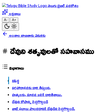
తెలుగు బైబిల్ పదకోశం
లక్షణాలు
A-
A+
అంశాల జాబితాకు వెనుకకు
దేవుని శతృవులతో సహవాసము
విభాగాలు
నిషిద్ధ
విగ్రహారాధనకు దారి తీస్తుంది.
హత్యలకు, మానవ బలికి దారితీశాయి.
దేవుని కోపాన్ని రెచ్చగొట్టండి
వాటి ఫలాలు పొందడానికి దేవుడిని రెచ్చగొట్టండి.