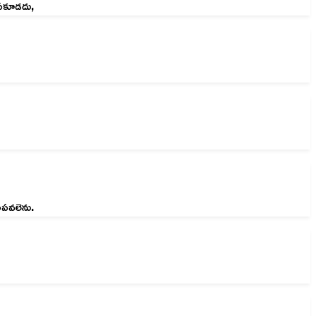
ంపకూడదు,
ంపవలెను.