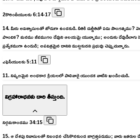
2కొరిందీయులకు 6:14-17
14. మీరు అవిశ్వాసులతో జోడుగా ఉండకుడి. నీతికి దుర్ణీతితో ఏమి సాంగత్యము? వ
పొందిక? మనము జీవముగల దేవుని ఆలయమై యున్నాము; అందుకు దేవుడీలాగు సెలవిచ
ప్రత్యేకముగా ఉండుడి; అపవిత్రమైన దానిని ముట్టకుడని ప్రభువు చెప్పుచున్నాడు.
ఎఫెసీయులకు 5:11
11. నిష్ఫలమైన అంధకార క్రియలలో పాలివారై యుండక వాటిని ఖండించుడి.
విగ్రహారాధనకు దారి తీస్తుంది.
నిర్గమకాండము 34:15
15. ఆ దేశపు నివాసులతో నిబంధన చేసికొనకుండ జాగ్రత్తపడుము; వారు ఇతరుల దే