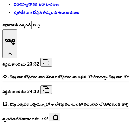
విడిచిపెట్టడానికి ఉదాహరణలు
వ్యతిరేకంగా దేవుని తీర్పులకు ఉదాహరణలు
విభాగానికి వెళ్ళండి
నిషిద్ధ
నిర్గమకాండము 23:32
32. నీవు వారితోనైనను వారి దేవతలతోనైనను నిబంధన చేసికొనవద్దు. నీవు వారి
నిర్గమకాండము 34:12
12. నీవు ఎక్కడికి వెళ్లుచున్నావో ఆ దేశపు నివాసులతో నిబంధన చేసికొనకుండ జాగ్ర
ద్వితియోపదేశాకాండము 7:2