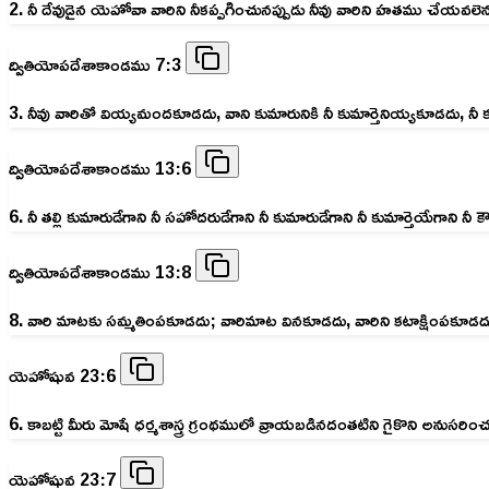
2. నీ దేవుడైన యెహోవా వారిని నీకప్పగించునప్పుడు నీవు వారిని హతము చేయవలె
ద్వితియోపదేశాకాండము 7:3
3. నీవు వారితో వియ్యమందకూడదు, వాని కుమారునికి నీ కుమార్తెనియ్యకూడదు, నీ కు
ద్వితియోపదేశాకాండము 13:6
6. నీ తల్లి కుమారుడేగాని నీ సహోదరుడేగాని నీ కుమారుడేగాని నీ కుమార్తెయేగాని నీ కౌ
ద్వితియోపదేశాకాండము 13:8
8. వారి మాటకు సమ్మతింపకూడదు; వారిమాట వినకూడదు, వారిని కటాక్షింపకూ
యెహోషువ 23:6
6. కాబట్టి మీరు మోషే ధర్మశాస్త్ర గ్రంథములో వ్రాయబడినదంతటిని గైకొని అనుసర
యెహోషువ 23:7