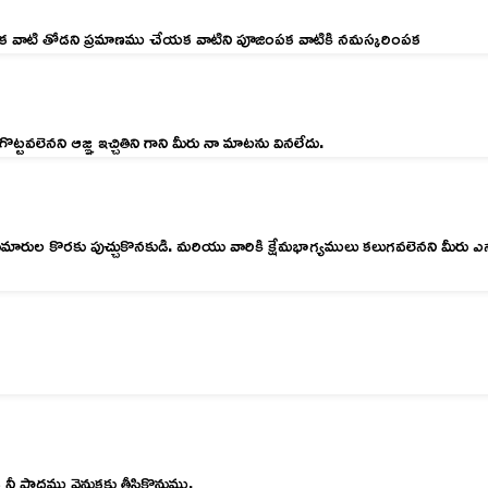
క వాటి తోడని ప్రమాణము చేయక వాటిని పూజింపక వాటికి నమస్కరింపక
వలెనని ఆజ్ఞ ఇచ్చితిని గాని మీరు నా మాటను వినలేదు.
ు మీ కుమారుల కొరకు పుచ్చుకొనకుడి. మరియు వారికి క్షేమభాగ్యములు కలుగవలెనని 
నీ పాదము వెనుకకు తీసికొనుము.