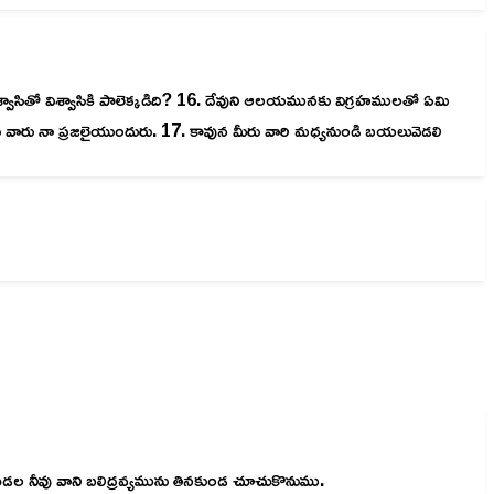
్వాసితో విశ్వాసికి పాలెక్కడిది? 16. దేవుని ఆలయమునకు విగ్రహములతో ఏమి
 వారు నా ప్రజలైయుందురు. 17. కావున మీరు వారి మధ్యనుండి బయలువెడలి
ెడల నీవు వాని బలిద్రవ్యమును తినకుండ చూచుకొనుము.