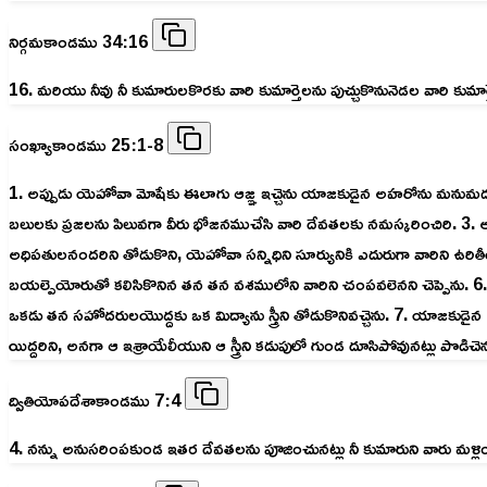
నిర్గమకాండము 34:16
16. మరియు నీవు నీ కుమారులకొరకు వారి కుమార్తెలను పుచ్చుకొనునెడల వారి క
సంఖ్యాకాండము 25:1-8
1. అప్పుడు యెహోవా మోషేకు ఈలాగు ఆజ్ఞ ఇచ్చెను యాజకుడైన అహరోను మనుమడును
బలులకు ప్రజలను పిలువగా వీరు భోజనముచేసి వారి దేవతలకు నమస్కరించిరి. 3. 
అధిపతులనందరిని తోడుకొని, యెహోవా సన్నిధిని సూర్యునికి ఎదురుగా వారిని ఉరిత
బయల్పెయోరుతో కలిసికొనిన తన తన వశములోని వారిని చంపవలెనని చెప్పెను. 6.
ఒకడు తన సహోదరులయొద్దకు ఒక మిద్యాను స్త్రీని తోడుకొనివచ్చెను. 7. యాజకుడ
యిద్దరిని, అనగా ఆ ఇశ్రాయేలీయుని ఆ స్త్రీని కడుపులో గుండ దూసిపోవునట్లు పొడి
ద్వితియోపదేశాకాండము 7:4
4. నన్ను అనుసరింపకుండ ఇతర దేవతలను పూజించునట్లు నీ కుమారుని వారు మళ్లి