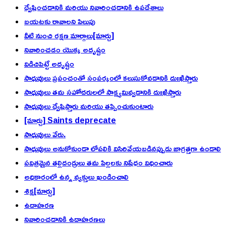
ద్వేషించడానికి మరియు నివారించడానికి ఉపదేశాలు
బయటకు రావాలని పిలుపు
వీటి నుంచి రక్షణ మార్గాలు[మార్చు]
నివారించడం యొక్క అదృష్టం
విడిచిపెట్టే అదృష్టం
సాధువులు ప్రపంచంతో సంపర్కంలో కలుసుకోవడానికి దుఃఖిస్తారు
సాధువులు తమ సహోదరులలో సాక్ష్యమివ్వడానికి దుఃఖిస్తారు
సాధువులు ద్వేషిస్తారు మరియు తప్పించుకుంటారు
[మార్చు] Saints deprecate
సాధువులు వేరు.
సాధువులు అనుకోకుండా లోపలికి విసిరివేయబడినప్పుడు జాగ్రత్తగా ఉండాలి
పవిత్రమైన తల్లిదండ్రులు తమ పిల్లలకు నిషేధం విధించారు
అధికారంలో ఉన్న వ్యక్తులు ఖండించాలి
శిక్ష[మార్చు]
ఉదాహరణ
నివారించడానికి ఉదాహరణలు