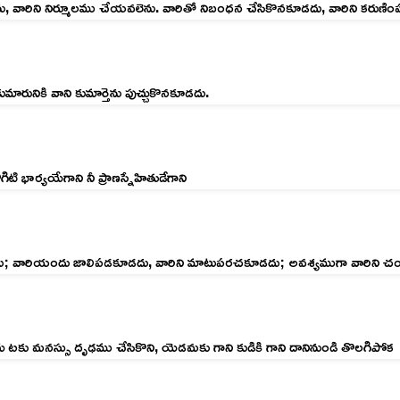
ను, వారిని నిర్మూలము చేయవలెను. వారితో నిబంధన చేసికొనకూడదు, వారిని కరుణి
మారునికి వాని కుమార్తెను పుచ్చుకొనకూడదు.
గిటి భార్యయేగాని నీ ప్రాణస్నేహితుడేగాని
డదు; వారియందు జాలిపడకూడదు, వారిని మాటుపరచకూడదు; అవశ్యముగా వారిని చ
ించు టకు మనస్సు దృఢము చేసికొని, యెడమకు గాని కుడికి గాని దానినుండి తొలగిపోక