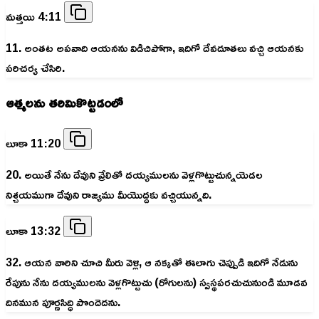
మత్తయి 4:11
11. అంతట అపవాది ఆయనను విడిచిపోగా, ఇదిగో దేవదూతలు వచ్చి ఆయనకు
పరిచర్య చేసిరి.
ఆత్మలను తరిమికొట్టడంలో
లూకా 11:20
20. అయితే నేను దేవుని వ్రేలితో దయ్యములను వెళ్లగొట్టుచున్నయెడల
నిశ్చయముగా దేవుని రాజ్యము మీయొద్దకు వచ్చియున్నది.
లూకా 13:32
32. ఆయన వారిని చూచి మీరు వెళ్లి, ఆ నక్కతో ఈలాగు చెప్పుడి ఇదిగో నేడును
రేపును నేను దయ్యములను వెళ్లగొట్టుచు (రోగులను) స్వస్థపరచుచునుండి మూడవ
దినమున పూర్ణసిద్ధి పొందెదను.