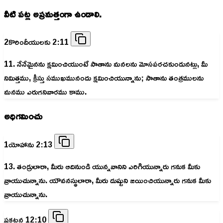
వీటి పట్ల అప్రమత్తంగా ఉండాలి.
2కొరిందీయులకు 2:11
11. నేనేమైనను క్షమించియుంటే సాతాను మనలను మోసపరచకుండునట్లు, మీ
నిమిత్తము, క్రీస్తు సముఖమునందు క్షమించియున్నాను; సాతాను తంత్రములను
మనము ఎరుగనివారము కాము.
అధిగమించు
1యోహాను 2:13
13. తండ్రులారా, మీరు ఆదినుండి యున్నవానిని ఎరిగియున్నారు గనుక మీకు
వ్రాయుచున్నాను. యౌవనస్థులారా, మీరు దుష్టుని జయించియున్నారు గనుక మీకు
వ్రాయుచున్నాను.
ప్రకటన 12:10