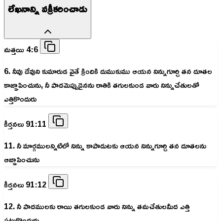
లేఖనాన్ని వక్రీకరించాడు
మత్తయి 4:6
6. నీవు దేవుని కుమారుడ వైతే క్రిందికి దుముకుము ఆయన నిన్నుగూర్చి తన దూతల
కాజ్ఞాపించును, నీ పాదమెప్పుడైనను రాతికి తగులకుండ వారు నిన్నుచేతులతో
ఎత్తికొందురు
కీర్తనలు 91:11
11. నీ మార్గములన్నిటిలో నిన్ను కాపాడుటకు ఆయన నిన్నుగూర్చి తన దూతలను
ఆజ్ఞాపించును
కీర్తనలు 91:12
12. నీ పాదములకు రాయి తగులకుండ వారు నిన్ను తమచేతులమీద ఎత్తి
పట్టుకొందురు