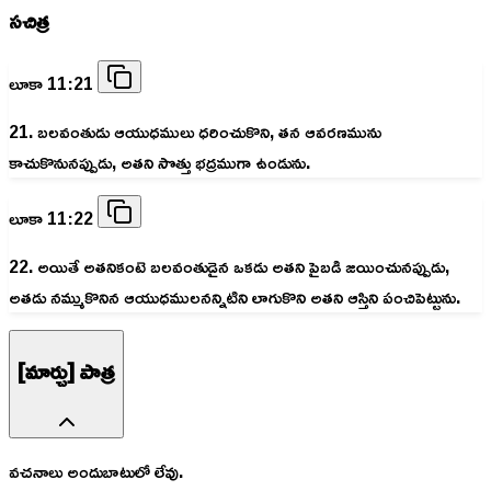
సచిత్ర
లూకా 11:21
21. బలవంతుడు ఆయుధములు ధరించుకొని, తన ఆవరణమును
కాచుకొనునప్పుడు, అతని సొత్తు భద్రముగా ఉండును.
లూకా 11:22
22. అయితే అతనికంటె బలవంతుడైన ఒకడు అతని పైబడి జయించునప్పుడు,
అతడు నమ్ముకొనిన ఆయుధములనన్నిటిని లాగుకొని అతని ఆస్తిని పంచిపెట్టును.
[మార్చు] పాత్ర
వచనాలు అందుబాటులో లేవు.