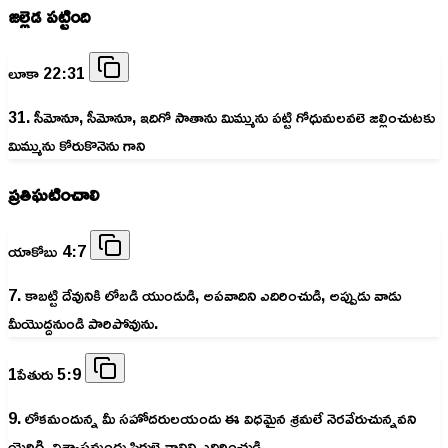
జల్లెడ పట్టింది
లూకా 22:31
31. సీమోనూ, సీమోనూ, ఇదిగో సాతాను మిమ్మును పట్టి గోధుమలవలె జల్లించుటకు
మిమ్మును కోరుకొనెను గాని
ప్రతిఘటించాలి
యాకోబు 4:7
7. కాబట్టి దేవునికి లోబడి యుండుడి, అపవాదిని ఎదిరించుడి, అప్పుడు వాడు
మీయొద్దనుండి పారిపోవును.
1పేతురు 5:9
9. లోకమందున్న మీ సహోదరులయందు ఈ విధమైన శ్రమలే నెరవేరుచున్నవని
యెరిగి, విశ్వాసమందు స్థిరులై వానిని ఎదిరించుడి.