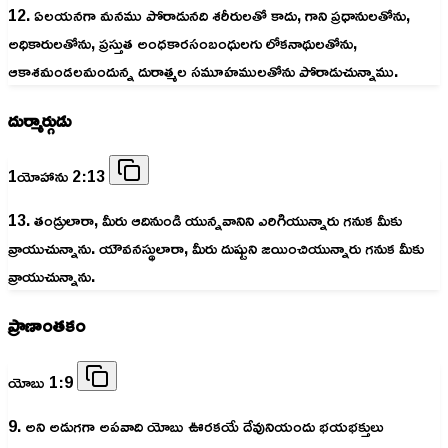
12. ఏలయనగా మనము పోరాడునది శరీరులతో కాదు, గాని ప్రధానులతోను,
అధికారులతోను, ప్రస్తుత అంధకారసంబంధులగు లోకనాథులతోను,
ఆకాశమండలమందున్న దురాత్మల సమూహములతోను పోరాడుచున్నాము.
దుర్మార్గుడు
1యోహాను 2:13
13. తండ్రులారా, మీరు ఆదినుండి యున్నవానిని ఎరిగియున్నారు గనుక మీకు
వ్రాయుచున్నాను. యౌవనస్థులారా, మీరు దుష్టుని జయించియున్నారు గనుక మీకు
వ్రాయుచున్నాను.
ప్రాణాంతకం
యోబు 1:9
9. అని అడుగగా అపవాది యోబు ఊరకయే దేవునియందు భయభక్తులు