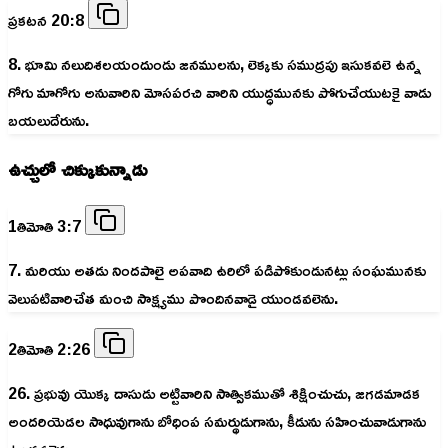
ప్రకటన 20:8
8. భూమి నలుదిశలయందుండు జనములను, లెక్కకు సముద్రపు ఇసుకవలె ఉన్న
గోగు మాగోగు అనువారిని మోసపరచి వారిని యుద్ధమునకు పోగుచేయుటకై వాడు
బయలుదేరును.
ఉచ్చులో చిక్కుకున్నాడు
1తిమోతి 3:7
7. మరియు అతడు నిందపాలై అపవాది ఉరిలో పడిపోకుండునట్లు సంఘమునకు
వెలుపటివారిచేత మంచి సాక్ష్యము పొందినవాడై యుండవలెను.
2తిమోతి 2:26
26. ప్రభువు యొక్క దాసుడు అట్టివారిని సాత్వికముతో శిక్షించుచు, జగడమాడక
అందరియెడల సాధువుగాను బోధింప సమర్థుడుగాను, కీడును సహించువాడుగాను