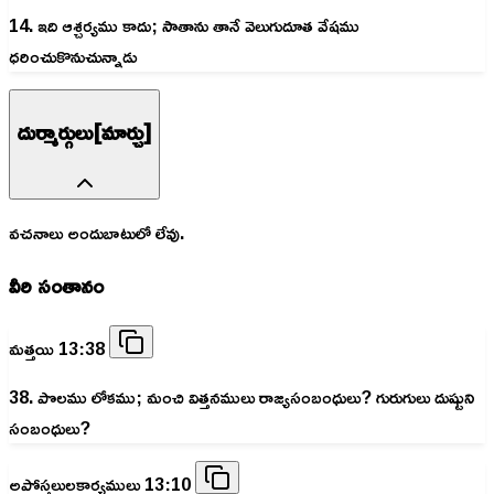
14. ఇది ఆశ్చర్యము కాదు; సాతాను తానే వెలుగుదూత వేషము
ధరించుకొనుచున్నాడు
దుర్మార్గులు[మార్చు]
వచనాలు అందుబాటులో లేవు.
వీరి సంతానం
మత్తయి 13:38
38. పొలము లోకము; మంచి విత్తనములు రాజ్యసంబంధులు? గురుగులు దుష్టుని
సంబంధులు?
అపోస్తలులకార్యములు 13:10