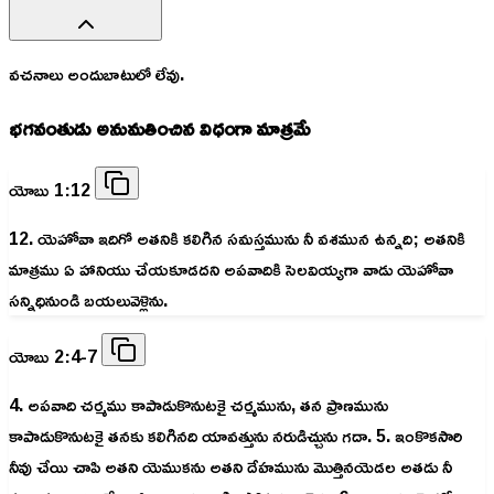
వచనాలు అందుబాటులో లేవు.
భగవంతుడు అనుమతించిన విధంగా మాత్రమే
యోబు 1:12
12. యెహోవా ఇదిగో అతనికి కలిగిన సమస్తమును నీ వశమున ఉన్నది; అతనికి
మాత్రము ఏ హానియు చేయకూడదని అపవాదికి సెలవియ్యగా వాడు యెహోవా
సన్నిధినుండి బయలువెళ్లెను.
యోబు 2:4-7
4. అపవాది చర్మము కాపాడుకొనుటకై చర్మమును, తన ప్రాణమును
కాపాడుకొనుటకై తనకు కలిగినది యావత్తును నరుడిచ్చును గదా. 5. ఇంకొకసారి
నీవు చేయి చాపి అతని యెముకను అతని దేహమును మొత్తినయెడల అతడు నీ