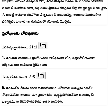
ముఖము ఎదుటనే దూషించి నిన్ను విడిచిపోవును అనెను. 6. అందుకు యెహోవా
అతడు నీ వశమున నున్నాడు; అతని ప్రాణము మాత్రము నీవు ముట్టవద్దని సెలవిచ్చెను.
7. కాబట్టి అపవాది యెహోవా సన్నిధినుండి బయలువెళ్లి, అరికాలు మొదలుకొని
నడినెత్తివరకు బాధగల కురుపులతో యోబును మొత్తెను.
ప్రలోభాలకు లోనవుతారు
1దినవృత్తాంతములు 21:1
1. తరువాత సాతాను ఇశ్రాయేలునకు విరోధముగా లేచి, ఇశ్రాయేలీయులను
లెక్కించుటకు దావీదును ప్రేరేపింపగా
1దెస్సలోనీకయులకు 3:5
5. ఇందుచేత నేనును ఇకను నహింపజాలక, శోధకుడు మిమ్మును ఒకవేళ
శోధించెనేమో అనియు, మా ప్రయాసము వ్యర్థమైపోయెనేమో అనియు, మీ
విశ్వాసమును తెలిసికొనవలెనని అతని పంపితిని.