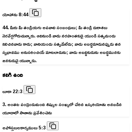
యోహాను 8:44
44. మీరు మీ తండ్రియగు అపవాది సంబంధులు; మీ తండ్రి దురాశలు
నెరవేర్చగోరుచున్నారు. ఆదినుండి వాడు నరహంతకుడై యుండి సత్యమందు
నిలిచినవాడు కాడు; వానియందు సత్యమేలేదు; వాడు అబద్ధమాడునప్పుడు తన
స్వభావము అనుసరించియే మాటలాడును; వాడు అబద్ధికుడును అబద్ధమునకు
జనకుడునై యున్నాడు.
కలిగి ఉంది
లూకా 22:3
3. అంతట పండ్రెండుమంది శిష్యుల సంఖ్యలో చేరిన ఇస్కరియోతు అనబడిన
యూదాలో సాతాను ప్రవేశించెను
అపోస్తలులకార్యములు 5:3