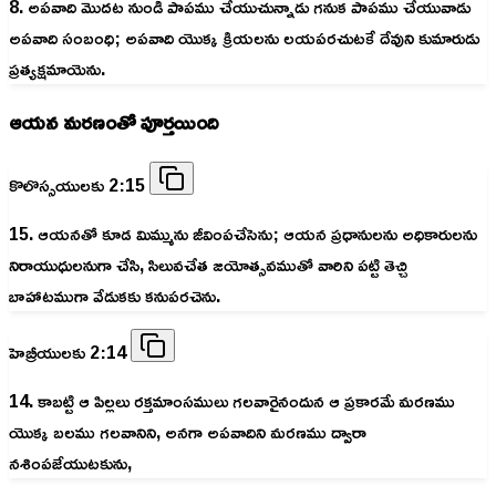
8. అపవాది మొదట నుండి పాపము చేయుచున్నాడు గనుక పాపము చేయువాడు
అపవాది సంబంధి; అపవాది యొక్క క్రియలను లయపరచుటకే దేవుని కుమారుడు
ప్రత్యక్షమాయెను.
ఆయన మరణంతో పూర్తయింది
కొలొస్సయులకు 2:15
15. ఆయనతో కూడ మిమ్మును జీవింపచేసెను; ఆయన ప్రధానులను అధికారులను
నిరాయుధులనుగా చేసి, సిలువచేత జయోత్సవముతో వారిని పట్టి తెచ్చి
బాహాటముగా వేడుకకు కనుపరచెను.
హెబ్రీయులకు 2:14
14. కాబట్టి ఆ పిల్లలు రక్తమాంసములు గలవారైనందున ఆ ప్రకారమే మరణము
యొక్క బలము గలవానిని, అనగా అపవాదిని మరణము ద్వారా
నశింపజేయుటకును,