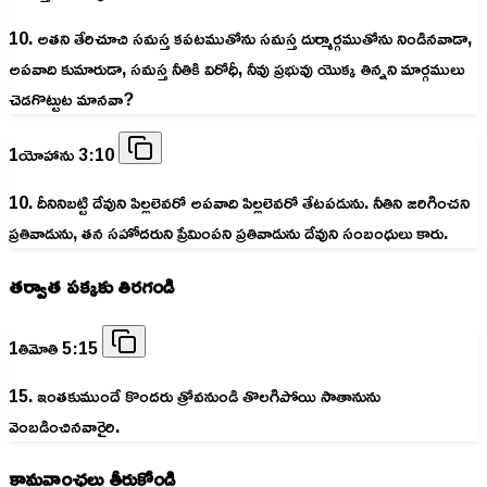
10. అతని తేరిచూచి సమస్త కపటముతోను సమస్త దుర్మార్గముతోను నిండినవాడా,
అపవాది కుమారుడా, సమస్త నీతికి విరోధీ, నీవు ప్రభువు యొక్క తిన్నని మార్గములు
చెడగొట్టుట మానవా?
1యోహాను 3:10
10. దీనినిబట్టి దేవుని పిల్లలెవరో అపవాది పిల్లలెవరో తేటపడును. నీతిని జరిగించని
ప్రతివాడును, తన సహోదరుని ప్రేమింపని ప్రతివాడును దేవుని సంబంధులు కారు.
తర్వాత పక్కకు తిరగండి
1తిమోతి 5:15
15. ఇంతకుముందే కొందరు త్రోవనుండి తొలగిపోయి సాతానును
వెంబడించినవారైరి.
కామవాంఛలు తీర్చుకోండి