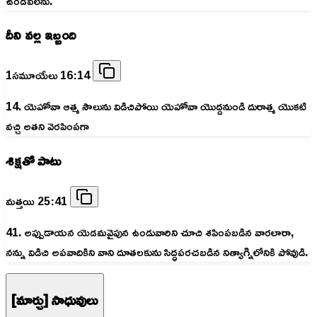
ఉండవలెను.
దీని వల్ల ఇబ్బంది
1సమూయేలు 16:14
14. యెహోవా ఆత్మ సౌలును విడిచిపోయి యెహోవా యొద్దనుండి దురాత్మ యొకటి
వచ్చి అతని వెరపింపగా
శిక్షతో పాటు
మత్తయి 25:41
41. అప్పుడాయన యెడమవైపున ఉండువారిని చూచి శపింపబడిన వారలారా,
నన్ను విడిచి అపవాదికిని వాని దూతలకును సిద్ధపరచబడిన నిత్యాగ్నిలోనికి పోవుడి.
[మార్చు] సాధువులు