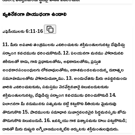
వ్యతిరేకంగా సాయుధంగా ఉండాలి
ఎఫెసీయులకు 6:11-16
11. మీరు అపవాది తంత్రములను ఎదిరించుటకు శక్తిమంతులగునట్లు దేవుడిచ్చు
సర్వాంగ కవచమును ధరించుకొనుడి. 12. ఏలయనగా మనము పోరాడునది
శరీరులతో కాదు, గాని ప్రధానులతోను, అధికారులతోను, ప్రస్తుత
అంధకారసంబంధులగు లోకనాథులతోను, ఆకాశమండలమందున్న దురాత్మల
సమూహములతోను పోరాడుచున్నాము. 13. అందుచేతను మీరు ఆపద్దినమందు
వారిని ఎదిరించుటకును, సమస్తము నెరవేర్చినవారై నిలువబడుటకును
శక్తిమంతులగునట్లు, దేవుడిచ్చు సర్వాంగ కవచమును ధరించుకొనుడి 14.
ఏలాగనగా మీ నడుమునకు సత్యమను దట్టి కట్టుకొని నీతియను మైమరువు
తొడుగుకొని 15. పాదములకు సమాధాన సువార్తవలననైన సిద్ధమనస్సను జోడు
తొడుగుకొని నిలువబడుడి. 16. ఇవన్నియు గాక విశ్వాసమను డాలు పట్టుకొనుడి;
దానితో మీరు దుష్టుని అగ్నిబాణములన్నిటిని ఆర్పుటకు శక్తిమంతులవుదురు.