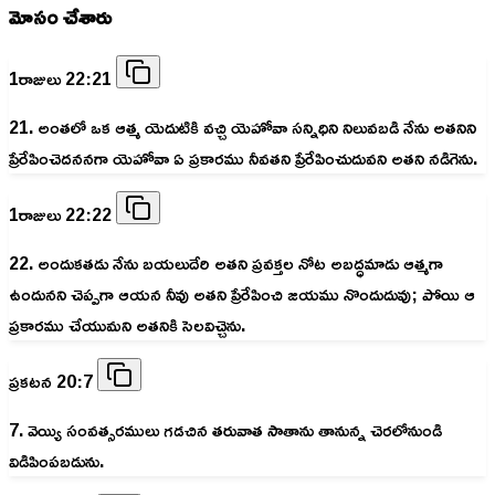
మోసం చేశారు
1రాజులు 22:21
21. అంతలో ఒక ఆత్మ యెదుటికి వచ్చి యెహోవా సన్నిధిని నిలువబడి నేను అతనిని
ప్రేరేపించెదననగా యెహోవా ఏ ప్రకారము నీవతని ప్రేరేపించుదువని అతని నడిగెను.
1రాజులు 22:22
22. అందుకతడు నేను బయలుదేరి అతని ప్రవక్తల నోట అబద్ధమాడు ఆత్మగా
ఉందునని చెప్పగా ఆయన నీవు అతని ప్రేరేపించి జయము నొందుదువు; పోయి ఆ
ప్రకారము చేయుమని అతనికి సెలవిచ్చెను.
ప్రకటన 20:7
7. వెయ్యి సంవత్సరములు గడచిన తరువాత సాతాను తానున్న చెరలోనుండి
విడిపింపబడును.