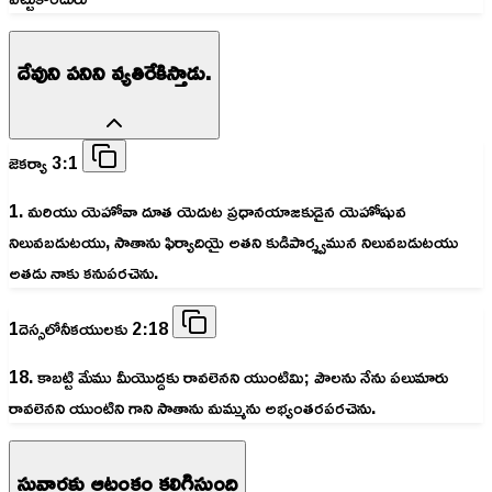
దేవుని పనిని వ్యతిరేకిస్తాడు.
జెకర్యా 3:1
1. మరియు యెహోవా దూత యెదుట ప్రధానయాజకుడైన యెహోషువ
నిలువబడుటయు, సాతాను ఫిర్యాదియై అతని కుడిపార్శ్వమున నిలువబడుటయు
అతడు నాకు కనుపరచెను.
1దెస్సలోనీకయులకు 2:18
18. కాబట్టి మేము మీయొద్దకు రావలెనని యుంటిమి; పౌలను నేను పలుమారు
రావలెనని యుంటిని గాని సాతాను మమ్మును అభ్యంతరపరచెను.
సువార్తకు ఆటంకం కలిగిస్తుంది