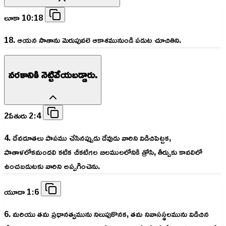
లూకా 10:18
18. ఆయన సాతాను మెరుపువలె ఆకాశమునుండి పడుట చూచితిని.
నరకానికి నెట్టివేయబడ్డారు.
2పేతురు 2:4
4. దేవదూతలు పాపము చేసినప్పుడు దేవుడు వారిని విడిచిపెట్టక,
పాతాళలోకమందలి కటిక చీకటిగల బిలములలోనికి త్రోసి, తీర్పుకు కావలిలో
ఉంచబడుటకు వారిని అప్పగించెను.
యూదా 1:6
6. మరియు తమ ప్రధానత్వమును నిలుపుకొనక, తమ నివాసస్థలమును విడిచిన