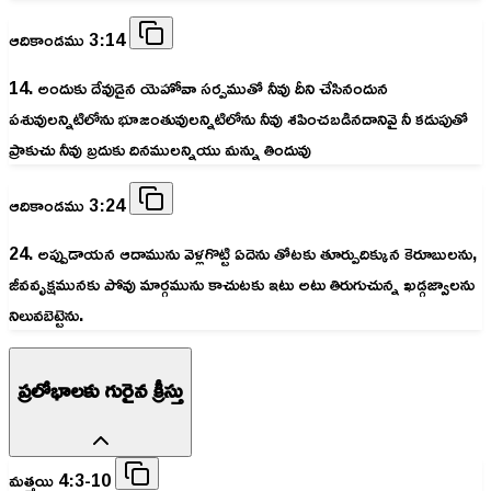
ఆదికాండము 3:14
14. అందుకు దేవుడైన యెహోవా సర్పముతో నీవు దీని చేసినందున
పశువులన్నిటిలోను భూజంతువులన్నిటిలోను నీవు శపించబడినదానివై నీ కడుపుతో
ప్రాకుచు నీవు బ్రదుకు దినములన్నియు మన్ను తిందువు
ఆదికాండము 3:24
24. అప్పుడాయన ఆదామును వెళ్లగొట్టి ఏదెను తోటకు తూర్పుదిక్కున కెరూబులను,
జీవవృక్షమునకు పోవు మార్గమును కాచుటకు ఇటు అటు తిరుగుచున్న ఖడ్గజ్వాలను
నిలువబెట్టెను.
ప్రలోభాలకు గురైన క్రీస్తు
మత్తయి 4:3-10