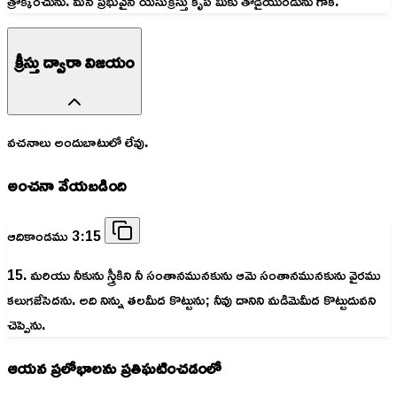
త్రొక్కించును. మన ప్రభువైన యేసుక్రీస్తు కృప మీకు తోడైయుండును గాక.
క్రీస్తు ద్వారా విజయం
వచనాలు అందుబాటులో లేవు.
అంచనా వేయబడింది
ఆదికాండము 3:15
15. మరియు నీకును స్త్రీకిని నీ సంతానమునకును ఆమె సంతానమునకును వైరము
కలుగజేసెదను. అది నిన్ను తలమీద కొట్టును; నీవు దానిని మడిమెమీద కొట్టుదువని
చెప్పెను.
ఆయన ప్రలోభాలను ప్రతిఘటించడంలో