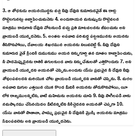
3. ఆ శోధకుడు ఆయనయొద్దకు వచ్చి నీవు దేవుని కుమారుడవైతే ఈ రాళ్లు
రొట్టెలగునట్లు ఆజ్ఞాపించుమనెను 4. అందుకాయన మనుష్యుడు రొట్టెవలన
మాత్రము కాదుగాని దేవుని నోటనుండి వచ్చు ప్రతి మాటవలనను జీవించును అని
వ్రాయబడి యున్నదనెను. 5. అంతట అపవాది పరిశుద్ధ పట్టణమునకు ఆయనను
తీసికొనిపోయి, దేవాలయ శిఖరమున ఆయనను నిలువబెట్టి 6. నీవు దేవుని
కుమారుడ వైతే క్రిందికి దుముకుము ఆయన నిన్నుగూర్చి తన దూతల కాజ్ఞాపించును,
నీ పాదమెప్పుడైనను రాతికి తగులకుండ వారు నిన్నుచేతులతో ఎత్తికొందురు 7. అని
వ్రాయబడి యున్నదని ఆయనతో చెప్పెను.అందుకు యేసు ప్రభువైన నీ దేవుని నీవు
శోధింపవలదని మరియొక చోట వ్రాయబడి యున్నదని వానితో చెప్పెను. 8. మరల
అపవాది మిగుల ఎత్తయిన యొక కొండ మీదికి ఆయనను తోడుకొనిపోయి, యీ
లోక రాజ్యములన్నిటిని, వాటి మహిమను ఆయనకు చూపి 9. నీవు సాగిలపడి నాకు
నమస్కారము చేసినయెడల వీటినన్నిటిని నీకిచ్చెదనని ఆయనతో చెప్పగా 10.
యేసు వానితో సాతానా, పొమ్ము ప్రభువైన నీ దేవునికి మ్రొక్కి ఆయనను మాత్రము
సేవింపవలెను అని వ్రాయబడి యున్నదనెను.