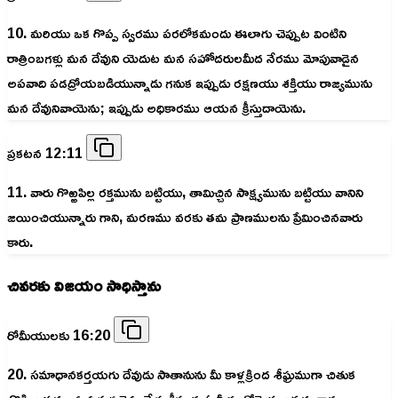
10. మరియు ఒక గొప్ప స్వరము పరలోకమందు ఈలాగు చెప్పుట వింటిని
రాత్రింబగళ్లు మన దేవుని యెదుట మన సహోదరులమీద నేరము మోపువాడైన
అపవాది పడద్రోయబడియున్నాడు గనుక ఇప్పుడు రక్షణయు శక్తియు రాజ్యమును
మన దేవునివాయెను; ఇప్పుడు అధికారము ఆయన క్రీస్తుదాయెను.
ప్రకటన 12:11
11. వారు గొఱ్ఱపిల్ల రక్తమును బట్టియు, తామిచ్చిన సాక్ష్యమును బట్టియు వానిని
జయించియున్నారు గాని, మరణము వరకు తమ ప్రాణములను ప్రేమించినవారు
కారు.
చివరకు విజయం సాధిస్తాను
రోమీయులకు 16:20
20. సమాధానకర్తయగు దేవుడు సాతానును మీ కాళ్లక్రింద శీఘ్రముగా చితుక