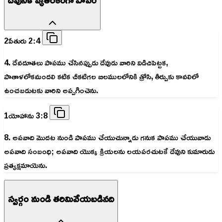
2పేతురు 2:4
4. దేవదూతలు పాపము చేసినప్పుడు దేవుడు వారిని విడిచిపెట్టక,
పాతాళలోకమందలి కటిక చీకటిగల బిలములలోనికి త్రోసి, తీర్పుకు కావలిలో
ఉంచబడుటకు వారిని అప్పగించెను.
1యోహాను 3:8
8. అపవాది మొదట నుండి పాపము చేయుచున్నాడు గనుక పాపము చేయువాడు
అపవాది సంబంధి; అపవాది యొక్క క్రియలను లయపరచుటకే దేవుని కుమారుడు
ప్రత్యక్షమాయెను.
స్వర్గం నుండి తరిమివేయబడినది