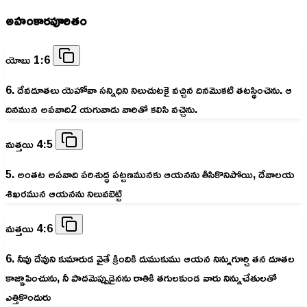
అహంకారపూరితం
యోబు 1:6
6. దేవదూతలు యెహోవా సన్నిధిని నిలుచుటకై వచ్చిన దినమొకటి తటస్థించెను. ఆ
దినమున అపవాది2 యగువాడు వారితో కలిసి వచ్చెను.
మత్తయి 4:5
5. అంతట అపవాది పరిశుద్ధ పట్టణమునకు ఆయనను తీసికొనిపోయి, దేవాలయ
శిఖరమున ఆయనను నిలువబెట్టి
మత్తయి 4:6
6. నీవు దేవుని కుమారుడ వైతే క్రిందికి దుముకుము ఆయన నిన్నుగూర్చి తన దూతల
కాజ్ఞాపించును, నీ పాదమెప్పుడైనను రాతికి తగులకుండ వారు నిన్నుచేతులతో
ఎత్తికొందురు