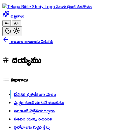
తెలుగు బైబిల్ పదకోశం
లక్షణాలు
A-
A+
అంశాల జాబితాకు వెనుకకు
దయ్యము
విభాగాలు
దేవునికి వ్యతిరేకంగా పాపం
స్వర్గం నుండి తరిమివేయబడినది
నరకానికి నెట్టివేయబడ్డారు.
పతనం యొక్క రచయిత
ప్రలోభాలకు గురైన క్రీస్తు