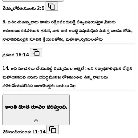
2దెస్సలోనీకయులకు 2:9
9. నశించుచున్నవారు తాము రక్షింపబడుటకై సత్యవిషయమైన ప్రేమను
అవలంబింపకపోయిరి గనుక, వారి రాక అబద్ధ విషయమైన సమస్త బలముతోను,
నానావిధములైన సూచక క్రియలతోను, మహత్కార్యములతోను
ప్రకటన 16:14
14. అవి సూచనలు చేయునట్టి దయ్యముల ఆత్మలే; అవి సర్వాధికారియైన దేవుని
మహాదినమున జరుగు యుద్ధమునకు లోకమంతట ఉన్న రాజులను
పోగుచేయవలెనని వారియొద్దకు బయలు వెళ్లి
కాంతి దూత రూపం ధరిస్తుంది.
2కొరిందీయులకు 11:14