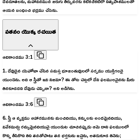
దేవదూతలను, మహాదినమున జరుగు తీర్పువరకు కటికచీకటిలో నిత్యపాశములతో
ఆయన బంధించి భద్రము చేసెను.
పతనం యొక్క రచయిత
ఆదికాండము 3:1
1. దేవుడైన యెహోవా చేసిన సమస్త భూజంతువులలో సర్పము యుక్తిగలదై
యుండెను. అది ఆ స్త్రీతో ఇది నిజమా? ఈ తోట చెట్లలో దేని ఫలములనైనను మీరు
తినకూడదని దేవుడు చెప్పెనా? అని అడిగెను.
ఆదికాండము 3:6
6. స్త్రీ ఆ వృక్షము ఆహారమునకు మంచిదియు, కన్నులకు అందమైనదియు,
వివేకమిచ్చు రమ్యమైనదియునై యుండుట చూచినప్పుడు ఆమె దాని ఫలములలో
కొన్ని తీసికొని తిని తనతోపాటు తన భర్తకును ఇచ్చెను, అతడుకూడ తినెను;