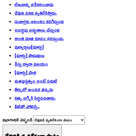
లేఖనాన్ని వక్రీకరించాడు
దేవుని పనిని వ్యతిరేకిస్తాడు.
సువార్తకు ఆటంకం కలిగిస్తుంది
అబద్ధపు అద్భుతాలు చేస్తుంది
కాంతి దూత రూపం ధరిస్తుంది.
దుర్మార్గులు[మార్చు]
[మార్చు] సాధువులు
క్రీస్తు ద్వారా విజయం
[మార్చు] పాత్ర
మతభ్రష్టత్వం అంటే ఏమిటి
తీర్పులో ఖండన తప్పదు
నిత్య అగ్నికి సిద్ధపడతారు.
వీటితో పోలిస్తే..
విభాగానికి వెళ్ళండి
దేవునికి వ్యతిరేకంగా పాపం