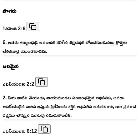
పొగరు
1తిమోతి 3:6
6. అతడు గర్వాంధుడై అపవాదికి కలిగిన శిక్షావిధికి లోబడకుండునట్లు క్రొత్తగా
చేరినవాడై యుండకూడదు.
బలమైన
ఎఫెసీయులకు 2:2
2. మీరు వాటిని చేయుచు, వాయుమండల సంబంధమైన అధిపతిని, అనగా
అవిధేయులైన వారిని ఇప్పుడు ప్రేరేపించు శక్తికి అధిపతిని అనుసరించి, యీ ప్రపంచ
ధర్మము చొప్పున మునుపు నడుచుకొంటిరి.
ఎఫెసీయులకు 6:12