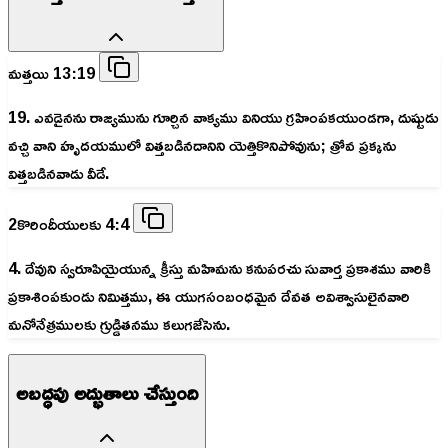
మత్తయి 13:19
19. ఎవడైనను రాజ్యమును గూర్చిన వాక్యము వినియు గ్రహింపకయుండగా, దుష్టుడు
వచ్చి వాని హృదయములో విత్తబడినదానిని యెత్తికొనిపోవును; త్రోవ ప్రక్కను
విత్తబడినవాడు వీడే.
2కొరిందీయులకు 4:4
4. దేవుని స్వరూపియైయున్న క్రీస్తు మహిమను కనుపరచు సువార్త ప్రకాశము వారికి
ప్రకాశింపకుండు నిమిత్తము, ఈ యుగసంబంధమైన దేవత అవిశ్వాసులైనవారి
మనోనేత్రములకు గ్రుడ్డితనము కలుగజేసెను.
అబద్ధపు అద్భుతాలు చేస్తుంది