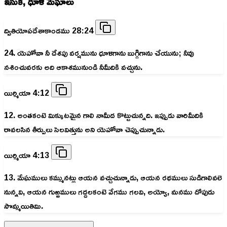
ఇసుక, ధూళి మేఘాలు
ద్వితియోపదేశాకాండము 28:24
24. యెహోవా నీ దేశపు వర్షమును ధూళిగాను బుగ్గిగాను చేయును; నీవు
నశించువరకు అది ఆకాశమునుండి నీమీదికి వచ్చును.
యిర్మియా 4:12
12. అంతకంటె మిక్కుటమైన గాలి నామీద కొట్టుచున్నది. ఇప్పుడు వారిమీదికి
రావలసిన తీర్పులు సెలవిత్తును అని యెహోవా చెప్పుచున్నాడు.
యిర్మియా 4:13
13. మేఘములు కమ్మునట్లు ఆయన వచ్చుచున్నాడు, ఆయన రథములు సుడిగాలివలె
నున్నవి, ఆయన గుఱ్ఱములు గద్దలకంటె వేగము గలవి, అయ్యో, మనము దోపుడు
సొమ్మయితివిు.