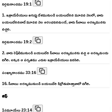
నిర్గమకాండము 19:1
1. ఇశ్రాయేలీయులు ఐగుప్తు దేశమునుండి బయలుదేరిన మూడవ నెలలో, వారు
బయలుదేరిననాడే మూడవ నెల ఆరంభదినమందే, వారు సీనాయి అరణ్యమునకు
వచ్చిరి.
నిర్గమకాండము 19:2
2. వారు రెఫీదీమునుండి బయలుదేరి సీనాయి అరణ్యమునకు వచ్చి ఆ అరణ్యమందు
దిగిరి. అక్కడ ఆ పర్వతము ఎదుట ఇశ్రాయేలీయులు విడసిరి.
సంఖ్యాకాండము 33:16
16. సీనాయి అరణ్యమునుండి బయలుదేరి కిబ్రోతుహత్తావాలో దిగిరి.
జిఫ్
1సమూయేలు 23:14