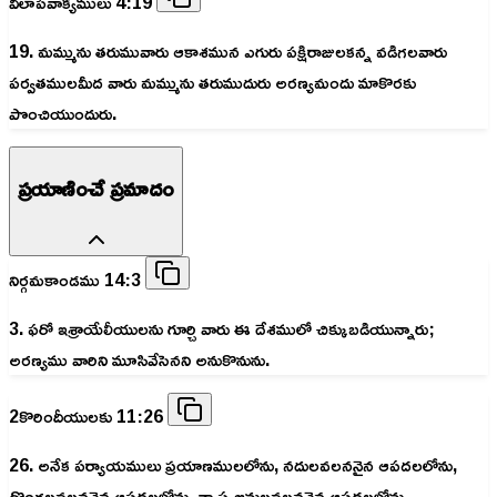
విలాపవాక్యములు 4:19
19. మమ్మును తరుమువారు ఆకాశమున ఎగురు పక్షిరాజులకన్న వడిగలవారు
పర్వతములమీద వారు మమ్మును తరుముదురు అరణ్యమందు మాకొరకు
పొంచియుందురు.
ప్రయాణించే ప్రమాదం
నిర్గమకాండము 14:3
3. ఫరో ఇశ్రాయేలీయులను గూర్చి వారు ఈ దేశములో చిక్కుబడియున్నారు;
అరణ్యము వారిని మూసివేసెనని అనుకొనును.
2కొరిందీయులకు 11:26
26. అనేక పర్యాయములు ప్రయాణములలోను, నదులవలననైన ఆపదలలోను,
దొంగలవలననైన ఆపదలలోను, నా స్వజనులవలననైన ఆపదలలోను,