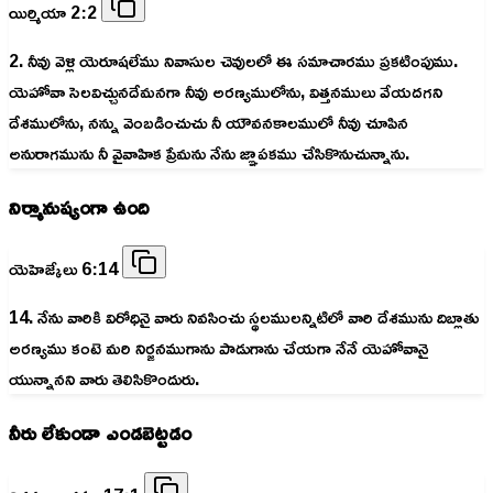
యిర్మియా 2:2
2. నీవు వెళ్లి యెరూషలేము నివాసుల చెవులలో ఈ సమాచారము ప్రకటింపుము.
యెహోవా సెలవిచ్చునదేమనగా నీవు అరణ్యములోను, విత్తనములు వేయదగని
దేశములోను, నన్ను వెంబడించుచు నీ యౌవనకాలములో నీవు చూపిన
అనురాగమును నీ వైవాహిక ప్రేమను నేను జ్ఞాపకము చేసికొనుచున్నాను.
నిర్మానుష్యంగా ఉంది
యెహెజ్కేలు 6:14
14. నేను వారికి విరోధినై వారు నివసించు స్థలములన్నిటిలో వారి దేశమును దిబ్లాతు
అరణ్యము కంటె మరి నిర్జనముగాను పాడుగాను చేయగా నేనే యెహోవానై
యున్నానని వారు తెలిసికొందురు.
నీరు లేకుండా ఎండబెట్టడం