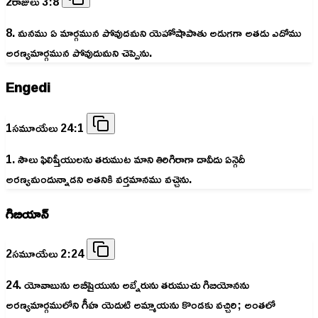
2రాజులు 3:8
8. మనము ఏ మార్గమున పోవుదమని యెహోషాపాతు అడుగగా అతడు ఎదోము
అరణ్యమార్గమున పోవుదుమని చెప్పెను.
Engedi
1సమూయేలు 24:1
1. సౌలు ఫిలిష్తీయులను తరుముట మాని తిరిగిరాగా దావీదు ఏన్గెదీ
అరణ్యమందున్నాడని అతనికి వర్తమానము వచ్చెను.
గిబియాన్
2సమూయేలు 2:24
24. యోవాబును అబీషైయును అబ్నేరును తరుముచు గిబియోనను
అరణ్యమార్గములోని గీహ యెదుటి అమ్మాయను కొండకు వచ్చిరి; అంతలో