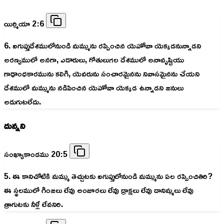
యిర్మియా 2:6
6. ఐగుప్తుదేశములోనుండి మమ్మును రప్పించిన యెహోవా యెక్కడనున్నాడని
అరణ్యములో అనగా, ఎడారులు, గోతులుగల దేశములో అనావృష్టియు
గాఢాంధకారమును కలిగి, యెవరును సంచారమైనను నివాసమైనను చేయని
దేశములో మమ్మును నడిపించిన యెహోవా యెక్కడ ఉన్నాడని జనులు
అడుగుటలేదు.
దున్నని
సంఖ్యాకాండము 20:5
5. ఈ కానిచోటికి మమ్ము తెచ్చుటకు ఐగుప్తులోనుండి మమ్మును ఏల రప్పించితిరి?
ఈ స్థలములో గింజలు లేవు అంజూరలు లేవు ద్రాక్షలు లేవు దానిమ్మలు లేవు
త్రాగుటకు నీళ్లే లేవనిరి.