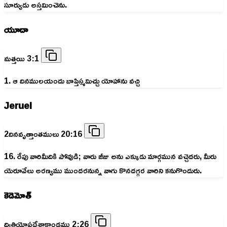
సూర్యుడు అస్తమించెను.
యూదా
మత్తయి 3:1
1. ఆ దినములయందు బాప్తిస్మమిచ్చు యోహాను వచ్చి
Jeruel
2దినవృత్తాంతములు 20:16
16. రేపు వారిమీదికి పోవుడి; వారు జీజు అను ఎక్కుడు మార్గమున వచ్చెదరు, మీరు
యెరూవేలు అరణ్యము ముందరనున్న వాగు కొనదగ్గర వారిని కనుగొందురు.
కెడెమోత్
ద్వితియోపదేశాకాండము 2:26