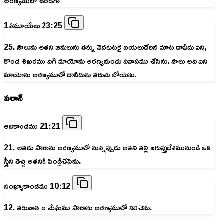
అరణ్యములో ఉండగా
1సమూయేలు 23:25
25. సౌలును అతని జనులును తన్ను వెదకుటకై బయలుదేరిన మాట దావీదు విని,
కొండ శిఖరము దిగి మాయోను అరణ్యమందు నివాసము చేసెను. సౌలు అది విని
మాయోను అరణ్యములో దావీదును తరుమ బోయెను.
పరాన్
ఆదికాండము 21:21
21. అతడు పారాను అరణ్యములో నున్నప్పుడు అతని తల్లి ఐగుప్తుదేశమునుండి ఒక
స్త్రీని తెచ్చి అతనికి పెండ్లిచేసెను.
సంఖ్యాకాండము 10:12
12. తరువాత ఆ మేఘము పారాను అరణ్యములో నిలిచెను.