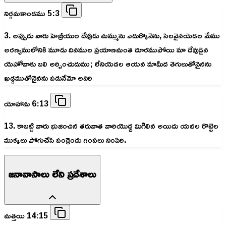
నిర్గమకాండము 5:3
3. అప్పుడు వారు హెబ్రీయుల దేవుడు మమ్మును ఎదుర్కొనెను, సెలవైనయెడల మేము
అరణ్యములోనికి మూడు దినముల ప్రయాణమంత దూరముపోయి మా దేవుడైన
యెహోవాకు బలి అర్పించుదుము; లేనియెడల ఆయన మామీద తెగులుతోనైనను
ఖడ్గముతోనైనను పడునేమో అనిరి
యోహాను 6:13
13. కాబట్టి వారు భుజించిన తరువాత వారియొద్ద మిగిలిన అయిదు యవల రొట్టెల
ముక్కలు పోగుచేసి పండ్రెండు గంపలు నింపిరి.
జనావాసాలు లేని ప్రదేశాలు
మత్తయి 14:15