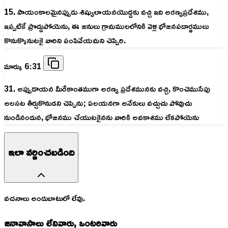
15. సాయంకాలమైనప్పుడు శిష్యులాయనయొద్దకు వచ్చి ఇది అరణ్యప్రదేశము,
ఇప్పటికే ప్రొద్దుపోయెను, ఈ జనులు గ్రామములలోనికి వెళ్లి భోజనపదార్థములు
కొనుక్కొనుటకై వారిని పంపివేయమని చెప్పిరి.
మార్కు 6:31
31. అప్పుడాయన మీరేకాంతముగా అరణ్య ప్రదేశమునకు వచ్చి, కొంచెముసేపు
అలసట తీర్చుకొనుడని చెప్పెను; ఏలయనగా అనేకులు వచ్చుచు పోవుచు
నుండినందున, భోజనము చేయుటకైనను వారికి అవకాశము లేకపోయెను
ఇలా వర్ణించబడింది
వచనాలు అందుబాటులో లేవు.
జనావాసాలు లేనివారు, ఒంటరివారు