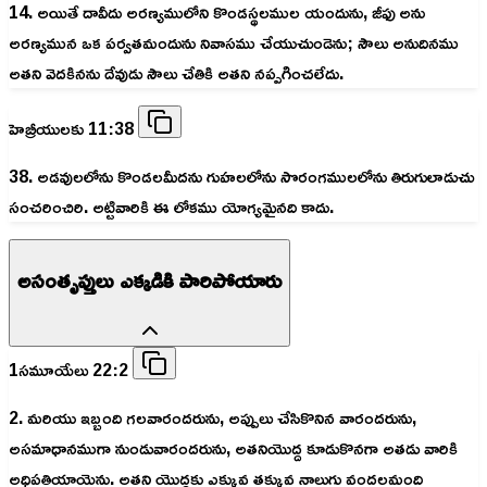
14. అయితే దావీదు అరణ్యములోని కొండస్థలముల యందును, జీఫు అను
అరణ్యమున ఒక పర్వతమందును నివాసము చేయుచుండెను; సౌలు అనుదినము
అతని వెదకినను దేవుడు సౌలు చేతికి అతని నప్పగించలేదు.
హెబ్రీయులకు 11:38
38. అడవులలోను కొండలమీదను గుహలలోను సొరంగములలోను తిరుగులాడుచు
సంచరించిరి. అట్టివారికి ఈ లోకము యోగ్యమైనది కాదు.
అసంతృప్తులు ఎక్కడికి పారిపోయారు
1సమూయేలు 22:2
2. మరియు ఇబ్బంది గలవారందరును, అప్పులు చేసికొనిన వారందరును,
అసమాధానముగా నుండువారందరును, అతనియొద్ద కూడుకొనగా అతడు వారికి
అధిపతియాయెను. అతని యొద్దకు ఎక్కువ తక్కువ నాలుగు వందలమంది