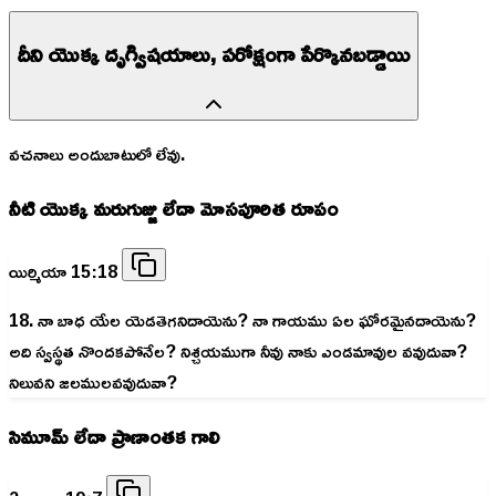
దీని యొక్క దృగ్విషయాలు, పరోక్షంగా పేర్కొనబడ్డాయి
వచనాలు అందుబాటులో లేవు.
నీటి యొక్క మరుగుజ్జు లేదా మోసపూరిత రూపం
యిర్మియా 15:18
18. నా బాధ యేల యెడతెగనిదాయెను? నా గాయము ఏల ఘోరమైనదాయెను?
అది స్వస్థత నొందకపోనేల? నిశ్చయముగా నీవు నాకు ఎండమావుల వవుదువా?
నిలువని జలములవవుదువా?
సిమూమ్ లేదా ప్రాణాంతక గాలి