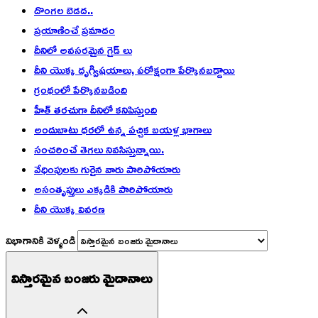
దొంగల బెడద..
ప్రయాణించే ప్రమాదం
దీనిలో అవసరమైన గైడ్ లు
దీని యొక్క దృగ్విషయాలు, పరోక్షంగా పేర్కొనబడ్డాయి
గ్రంథంలో పేర్కొనబడింది
హీత్ తరచుగా దీనిలో కనిపిస్తుంది
అందుబాటు ధరలో ఉన్న పచ్చిక బయళ్ల భాగాలు
సంచరించే తెగలు నివసిస్తున్నాయి.
వేధింపులకు గురైన వారు పారిపోయారు
అసంతృప్తులు ఎక్కడికి పారిపోయారు
దీని యొక్క వివరణ
విభాగానికి వెళ్ళండి
విస్తారమైన బంజరు మైదానాలు