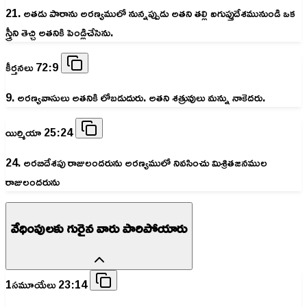
21. అతడు పారాను అరణ్యములో నున్నప్పుడు అతని తల్లి ఐగుప్తుదేశమునుండి ఒక
స్త్రీని తెచ్చి అతనికి పెండ్లిచేసెను.
కీర్తనలు 72:9
9. అరణ్యవాసులు అతనికి లోబడుదురు. అతని శత్రువులు మన్ను నాకెదరు.
యిర్మియా 25:24
24. అరబిదేశపు రాజులందరును అరణ్యములో నివసించు మిశ్రితజనముల
రాజులందరును
వేధింపులకు గురైన వారు పారిపోయారు
1సమూయేలు 23:14