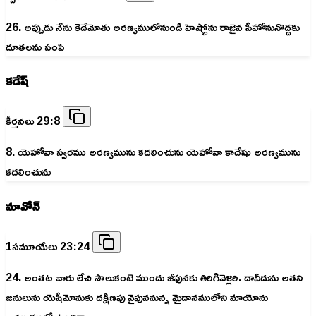
26. అప్పుడు నేను కెదేమోతు అరణ్యములోనుండి హెష్బోను రాజైన సీహోనునొద్దకు
దూతలను పంపి
కడేష్
కీర్తనలు 29:8
8. యెహోవా స్వరము అరణ్యమును కదలించును యెహోవా కాదేషు అరణ్యమును
కదలించును
మావోన్
1సమూయేలు 23:24
24. అంతట వారు లేచి సౌలుకంటె ముందు జీఫునకు తిరిగివెళ్లిరి. దావీదును అతని
జనులును యెషీమోనుకు దక్షిణపు వైపుననున్న మైదానములోని మాయోను