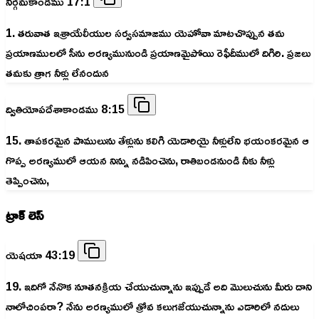
నిర్గమకాండము 17:1
1. తరువాత ఇశ్రాయేలీయుల సర్వసమాజము యెహోవా మాటచొప్పున తమ
ప్రయాణములలో సీను అరణ్యమునుండి ప్రయాణమైపోయి రెఫీదీములో దిగిరి. ప్రజలు
తమకు త్రాగ నీళ్లు లేనందున
ద్వితియోపదేశాకాండము 8:15
15. తాపకరమైన పాములును తేళ్లును కలిగి యెడారియై నీళ్లులేని భయంకరమైన ఆ
గొప్ప అరణ్యములో ఆయన నిన్ను నడిపించెను, రాతిబండనుండి నీకు నీళ్లు
తెప్పించెను,
ట్రాక్ లెస్
యెషయా 43:19
19. ఇదిగో నేనొక నూతనక్రియ చేయుచున్నాను ఇప్పుడే అది మొలుచును మీరు దాని
నాలోచింపరా? నేను అరణ్యములో త్రోవ కలుగజేయుచున్నాను ఎడారిలో నదులు