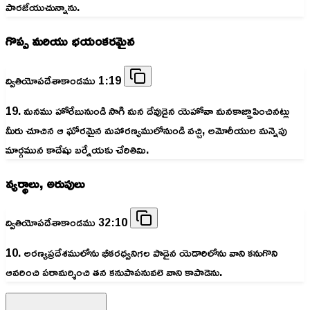
పారజేయుచున్నాను.
గొప్ప మరియు భయంకరమైన
ద్వితియోపదేశాకాండము 1:19
19. మనము హోరేబునుండి సాగి మన దేవుడైన యెహోవా మనకాజ్ఞాపించినట్లు
మీరు చూచిన ఆ ఘోరమైన మహారణ్యములోనుండి వచ్చి, అమోరీయుల మన్నెపు
మార్గమున కాదేషు బర్నేయకు చేరితివిు.
వ్యర్థాలు, అరుపులు
ద్వితియోపదేశాకాండము 32:10
10. అరణ్యప్రదేశములోను భీకరధ్వనిగల పాడైన యెడారిలోను వాని కనుగొని
ఆవరించి పరామర్శించి తన కనుపాపనువలె వాని కాపాడెను.