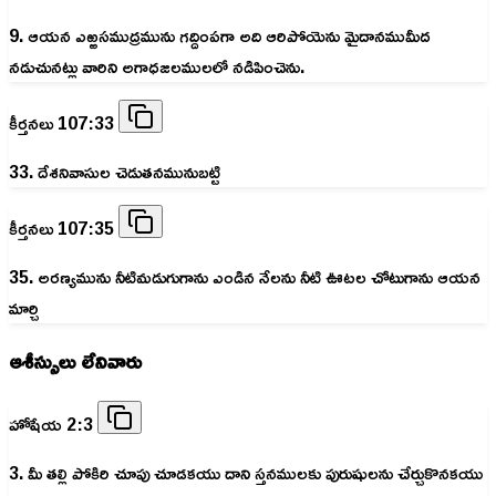
9. ఆయన ఎఱ్ఱసముద్రమును గద్దింపగా అది ఆరిపోయెను మైదానముమీద
నడుచునట్లు వారిని అగాధజలములలో నడిపించెను.
కీర్తనలు 107:33
33. దేశనివాసుల చెడుతనమునుబట్టి
కీర్తనలు 107:35
35. అరణ్యమును నీటిమడుగుగాను ఎండిన నేలను నీటి ఊటల చోటుగాను ఆయన
మార్చి
ఆశీస్సులు లేనివారు
హోషేయ 2:3
3. మీ తల్లి పోకిరి చూపు చూడకయు దాని స్తనములకు పురుషులను చేర్చుకొనకయు