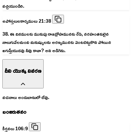
వచ్చియుండిరి.
అపోస్తలులకార్యములు 21:38
38. ఈ దినములకు మునుపు రాజద్రోహమునకు రేపి, నరహంతకులైన
నాలుగువేలమంది మనుష్యులను అరణ్యమునకు వెంటబెట్టుకొని పోయిన
ఐగుప్తీయుడవు నీవు కావా? అని అడిగెను.
దీని యొక్క వివరణ
వచనాలు అందుబాటులో లేవు.
బంజరుతనం
కీర్తనలు 106:9