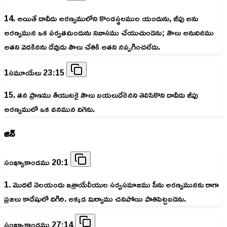
14. అయితే దావీదు అరణ్యములోని కొండస్థలముల యందును, జీఫు అను
అరణ్యమున ఒక పర్వతమందును నివాసము చేయుచుండెను; సౌలు అనుదినము
అతని వెదకినను దేవుడు సౌలు చేతికి అతని నప్పగించలేదు.
1సమూయేలు 23:15
15. తన ప్రాణము తీయుటకై సౌలు బయలుదేరెనని తెలిసికొని దావీదు జీఫు
అరణ్యములో ఒక వనమున దిగెను.
జిన్
సంఖ్యాకాండము 20:1
1. మొదటి నెలయందు ఇశ్రాయేలీయుల సర్వసమాజము సీను అరణ్యమునకు రాగా
ప్రజలు కాదేషులో దిగిరి. అక్కడ మిర్యాము చనిపోయి పాతిపెట్టబడెను.
సంఖ్యాకాండము 27:14