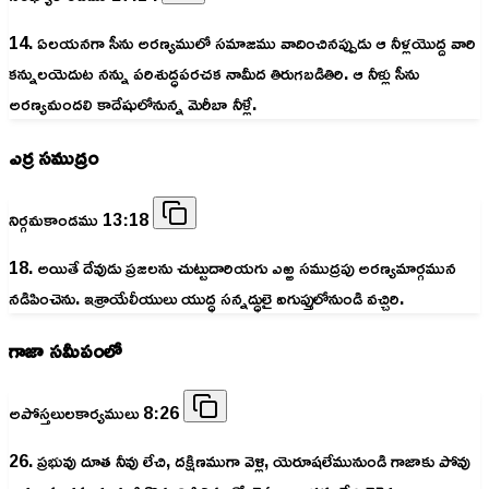
14. ఏలయనగా సీను అరణ్యములో సమాజము వాదించినప్పుడు ఆ నీళ్లయొద్ద వారి
కన్నులయెదుట నన్ను పరిశుద్ధపరచక నామీద తిరుగబడితిరి. ఆ నీళ్లు సీను
అరణ్యమందలి కాదేషులోనున్న మెరీబా నీళ్లే.
ఎర్ర సముద్రం
నిర్గమకాండము 13:18
18. అయితే దేవుడు ప్రజలను చుట్టుదారియగు ఎఱ్ఱ సముద్రపు అరణ్యమార్గమున
నడిపించెను. ఇశ్రాయేలీయులు యుద్ధ సన్నద్ధులై ఐగుప్తులోనుండి వచ్చిరి.
గాజా సమీపంలో
అపోస్తలులకార్యములు 8:26
26. ప్రభువు దూత నీవు లేచి, దక్షిణముగా వెళ్లి, యెరూషలేమునుండి గాజాకు పోవు