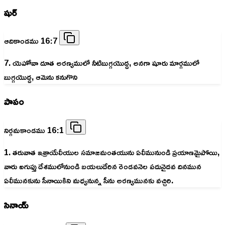
షుర్
ఆదికాండము 16:7
7. యెహోవా దూత అరణ్యములో నీటిబుగ్గయొద్ద, అనగా షూరు మార్గములో
బుగ్గయొద్ద, ఆమెను కనుగొని
పాపం
నిర్గమకాండము 16:1
1. తరువాత ఇశ్రాయేలీయుల సమాజమంతయును ఏలీమునుండి ప్రయాణమైపోయి,
వారు ఐగుప్తు దేశములోనుండి బయలుదేరిన రెండవనెల పదునైదవ దినమున
ఏలీమునకును సీనాయికిని మధ్యనున్న సీను అరణ్యమునకు వచ్చిరి.
సినాయ్