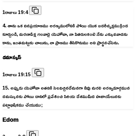
1రాజులు 19:4
4. తాను ఒక దినప్రయాణము అరణ్యములోనికి పోయి యొక బదరీవృక్షముక్రింద
కూర్చుండి, మరణాపేక్ష గలవాడై యెహోవా, నా పితరులకంటె నేను ఎక్కువవాడను
కాను, ఇంతమట్టుకు చాలును, నా ప్రాణము తీసికొనుము అని ప్రార్థనచేసెను.
డమాస్కస్
1రాజులు 19:15
15. అప్పుడు యెహోవా అతనికి సెలవిచ్చినదేమనగా నీవు మరలి అరణ్యమార్గమున
దమస్కునకు పోయి దానిలో ప్రవేశించి సిరియ దేశముమీద హజాయేలునకు
పట్టాభిషేకము చేయుము;
Edom