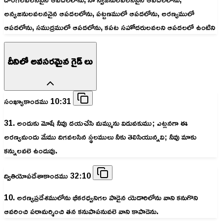
అన్యజనులవలననైన ఆపదలలోను, పట్టణములో ఆపదలోను, అరణ్యములో
ఆపదలోను, సముద్రములో ఆపదలోను, కపట సహోదరులవలని ఆపదలలో ఉంటిని
దీనిలో అవసరమైన గైడ్ లు
సంఖ్యాకాండము 10:31
31. అందుకు మోషే నీవు దయచేసి మమ్మును విడువకుము; ఎట్లనగా ఈ
అరణ్యమందు మేము దిగవలసిన స్థలములు నీకు తెలిసియున్నవి; నీవు మాకు
కన్నులవలె ఉందువు.
ద్వితియోపదేశాకాండము 32:10
10. అరణ్యప్రదేశములోను భీకరధ్వనిగల పాడైన యెడారిలోను వాని కనుగొని
ఆవరించి పరామర్శించి తన కనుపాపనువలె వాని కాపాడెను.