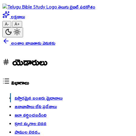
తెలుగు బైబిల్ పదకోశం
లక్షణాలు
A-
A+
అంశాల జాబితాకు వెనుకకు
యెడారులు
విభాగాలు
విస్తారమైన బంజరు మైదానాలు
జనావాసాలు లేని ప్రదేశాలు
ఇలా వర్ణించబడింది
క్రూర మృగాల బెడద
పాముల బెడద..