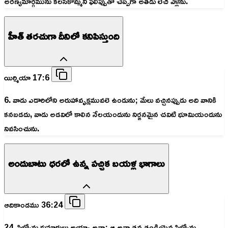
అరణ్యమార్గమును కలసికొమ్మని ఫిలిప్పుతో చెప్పగా అతడు లేచి వెళ్లెను.
హీత్ తరచుగా దీనిలో కనిపిస్తుంది
యిర్మియా 17:6
6. వాడు ఎడారిలోని అరుహావృక్షమువలె ఉండును; మేలు వచ్చినప్పుడు అది వానికి
కనబడదు, వాడు అడవిలో కాలిన నేలయందును నిర్జనమైన చవిటి భూమియందును
నివసించును.
అందుబాటు ధరలో ఉన్న పచ్చిక బయళ్ల భాగాలు
ఆదికాండము 36:24
24. సిబ్యోను కుమారులు అయ్యా అనా; ఆ అనా తన తండ్రియైన సిబ్యోను