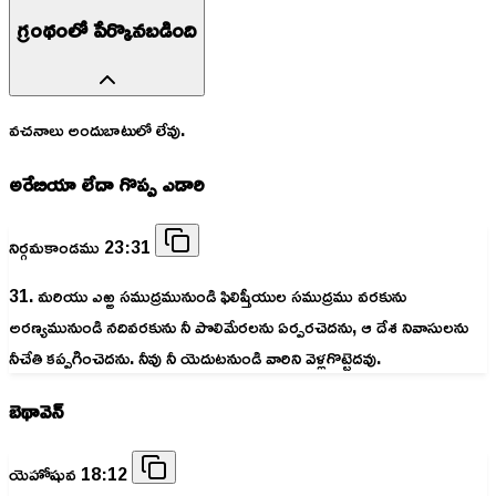
గ్రంథంలో పేర్కొనబడింది
వచనాలు అందుబాటులో లేవు.
అరేబియా లేదా గొప్ప ఎడారి
నిర్గమకాండము 23:31
31. మరియు ఎఱ్ఱ సముద్రమునుండి ఫిలిష్తీయుల సముద్రము వరకును
అరణ్యమునుండి నదివరకును నీ పొలిమేరలను ఏర్పరచెదను, ఆ దేశ నివాసులను
నీచేతి కప్పగించెదను. నీవు నీ యెదుటనుండి వారిని వెళ్లగొట్టెదవు.
బెథావెన్
యెహోషువ 18:12