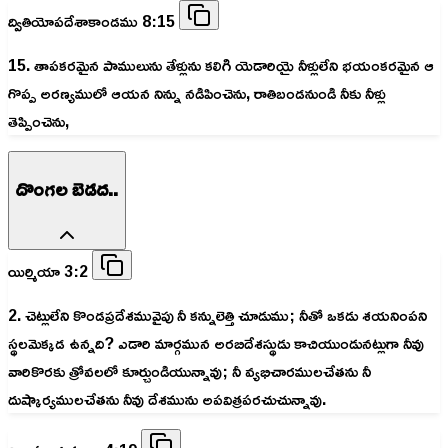
ద్వితియోపదేశాకాండము 8:15
15. తాపకరమైన పాములును తేళ్లును కలిగి యెడారియై నీళ్లులేని భయంకరమైన ఆ
గొప్ప అరణ్యములో ఆయన నిన్ను నడిపించెను, రాతిబండనుండి నీకు నీళ్లు
తెప్పించెను,
దొంగల బెడద..
యిర్మియా 3:2
2. చెట్లులేని కొండప్రదేశమువైపు నీ కన్నులెత్తి చూడుము; నీతో ఒకడు శయనింపని
స్థలమెక్కడ ఉన్నది? ఎడారి మార్గమున అరబిదేశస్థుడు కాచియుండునట్లుగా నీవు
వారికొరకు త్రోవలలో కూర్చుండియున్నావు; నీ వ్యభిచారములచేతను నీ
దుష్కార్యములచేతను నీవు దేశమును అపవిత్రపరచుచున్నావు.