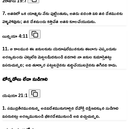
2రాజులు 19:7
7. అతనిలో ఒక యాత్మను నేను పుట్టింతును, అతడు వదంతి విని తన దేశమునకు
వెళ్ళిపోవును; తన దేశమందు కత్తిచేత అతని కూలచేయుదును.
యిర్మియా 4:11
11. ఆ కాలమున ఈ జనులకును యెరూషలేమునకును ఈలాగు చెప్పబడును
అరణ్యమందు చెట్లులేని మెట్టలమీదనుండి వడగాలి నా జనుల కుమార్తెతట్టు
విసరుచున్నది; అది తూర్పార పట్టుటకైనను శుద్ధిచేయుటకైనను తగినది కాదు.
టోర్నడోలు లేదా సుడిగాలి
యెషయా 21:1
1. సముద్రతీరముననున్న అడవిదేశమునుగూర్చిన దేవోక్తి దక్షిణదిక్కున సుడిగాలి
విసరునట్లు అరణ్యమునుండి భీకరదేశమునుండి అది వచ్చుచున్నది.