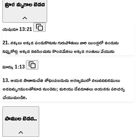
క్రూర మృగాల బెడద
యెషయా 13:21
21. నక్కలు అక్కడ పండుకొనును గురుపోతులు వారి యిండ్లలో ఉండును
నిప్పుకోళ్లు అక్కడ నివసించును కొండమేకలు అక్కడ గంతులు వేయును
మార్కు 1:13
13. ఆయన సాతానుచేత శోధింపబడుచు అరణ్యములో నలువదిదినములు
అడవిమృగములతోకూడ నుండెను; మరియు దేవదూతలు ఆయనకు పరిచర్య
చేయుచుండిరి.
పాముల బెడద..