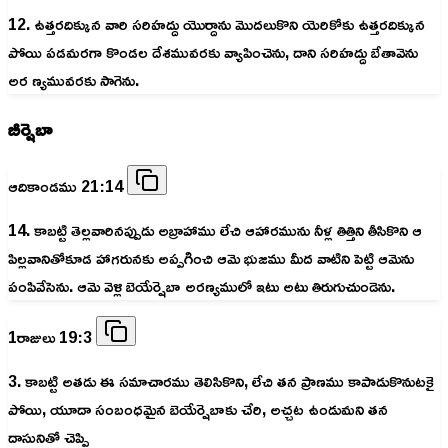
12. ఉత్తరదిక్కున వారి సరిహద్దు యొర్దాను మొదలుకొని యెరికోకు ఉత్తరదిక్కున
పోయి పడమరగా కొండల దేశమువరకు వ్యాపించెను, దాని సరిహద్దు బేతావెను
అర ణ్యమువరకు సాగెను.
బీర్షెబా
ఆదికాండము 21:14
14. కాబట్టి తెల్లవారినప్పుడు అబ్రాహాము లేచి ఆహారమును నీళ్ల తిత్తిని తీసికొని ఆ
పిల్లవానితోకూడ హాగరునకు అప్పగించి ఆమె భుజము మీద వాటిని పెట్టి ఆమెను
పంపివేసెను. ఆమె వెళ్లి బెయేర్షెబా అరణ్యములో ఇటు అటు తిరుగుచుండెను.
1రాజులు 19:3
3. కాబట్టి అతడు ఈ సమాచారము తెలిసికొని, లేచి తన ప్రాణము కాపాడుకొనుటకై
పోయి, యూదా సంబంధమైన బెయేర్షెబాకు చేరి, అచ్చట ఉండుమని తన
దాసునితో చెప్పి