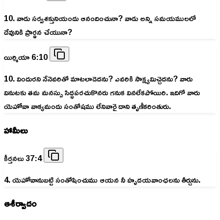
10. వాడు సర్వశక్తునియందు ఆనందించునా? వాడు అన్ని సమయములలో
దేవునికి ప్రార్థన చేయునా?
యిర్మియా 6:10
10. విందురని నేనెవరితో మాటలాడెదను? ఎవరికి సాక్ష్యమిచ్చెదను? వారు
వినుటకు తమ మనస్సు సిద్ధపరచుకొనరు గనుక వినలేకపోయిరి. ఇదిగో వారు
యెహోవా వాక్యమందు సంతోషము లేనివారై దాని తృణీకరింతురు.
హామీలు
కీర్తనలు 37:4
4. యెహోవానుబట్టి సంతోషించుము ఆయన నీ హృదయవాంఛలను తీర్చును.
ఆశీర్వాదం