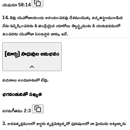
యెషయా 58:14
14. నీవు యెహోవాయందు ఆనందించెదవు దేశముయొక్క ఉన్నతస్థలములమీద
నేను నిన్నెక్కించెదను నీ తండ్రియైన యాకోబు స్వాస్థ్యమును నీ యనుభవములో
ఉంచెదను యెహోవా సెలవిచ్చిన వాక్కు ఇదే.
[మార్చు] సాధువుల అనుభవం
వచనాలు అందుబాటులో లేవు.
భగవంతునితో సఖ్యత
పరమగీతము 2:3
3. అడవివృక్షములలో జల్దరు వృక్షమెట్లున్నదో పురుషులలో నా ప్రియుడు అట్లున్నాడు