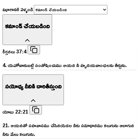
విభాగానికి వెళ్ళండి
కమాండ్ చేయబడింది
కీర్తనలు 37:4
4. యెహోవానుబట్టి సంతోషించుము ఆయన నీ హృదయవాంఛలను తీర్చును.
సయోధ్య దీనికి దారితీస్తుంది
యోబు 22:21
21. ఆయనతో సహవాసము చేసినయెడల నీకు సమాధానము కలుగును ఆలాగున
నీకు మేలు కలుగును.