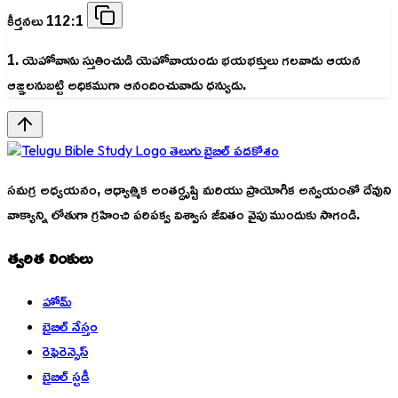
కీర్తనలు 112:1
1. యెహోవాను స్తుతించుడి యెహోవాయందు భయభక్తులు గలవాడు ఆయన
ఆజ్ఞలనుబట్టి అధికముగా ఆనందించువాడు ధన్యుడు.
తెలుగు బైబిల్ పదకోశం
సమగ్ర అధ్యయనం, ఆధ్యాత్మిక అంతర్దృష్టి మరియు ప్రాయోగిక అన్వయంతో దేవుని
వాక్యాన్ని లోతుగా గ్రహించి పరిపక్వ విశ్వాస జీవితం వైపు ముందుకు సాగండి.
త్వరిత లింకులు
హోమ్
బైబిల్ నేస్తం
రెఫెరెన్సెస్
బైబిల్ స్టడీ