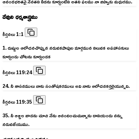
ఆనందభరితనై నేనతని నీడను కూర్చుంటిని అతని ఫలము నా జిహ్వకు మధురము.
దేవుని ధర్మశాస్త్రము
కీర్తనలు 1:1
1. దుష్టుల ఆలోచనచొప్పున నడువకపాపుల మార్గమున నిలువక అపహాసకులు
కూర్చుండు చోటను కూర్చుండక
కీర్తనలు 119:24
24. నీ శాసనములు నాకు సంతోషకరములు అవి నాకు ఆలోచనకర్తలైయున్నవి.
కీర్తనలు 119:35
35. నీ ఆజ్ఞల జాడను చూచి నేను ఆనందించుచున్నాను దానియందు నన్ను
నడువజేయుము.