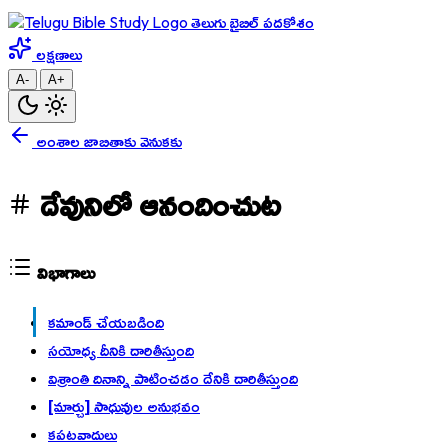
తెలుగు బైబిల్ పదకోశం
లక్షణాలు
A-
A+
అంశాల జాబితాకు వెనుకకు
దేవునిలో ఆనందించుట
విభాగాలు
కమాండ్ చేయబడింది
సయోధ్య దీనికి దారితీస్తుంది
విశ్రాంతి దినాన్ని పాటించడం దేనికి దారితీస్తుంది
[మార్చు] సాధువుల అనుభవం
కపటవాదులు