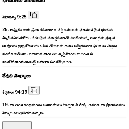
భగవంతుని మంచితనం
నెహెమ్యా 9:25
25. అప్పుడు వారు ప్రాకారములుగల పట్టణములను ఫలవంతమైన భూమిని
స్వాధీనపరచుకొని, సకలమైన పదార్థములతో నిండియున్న యిండ్లను త్రవ్విన
బావులను ద్రాక్షతోటలను ఒలీవ తోటలను బహు విస్తారముగా ఫలించు చెట్లను
వశపరచుకొనిరి. ఆలాగున వారు తిని తృప్తిపొంది మదించి నీ
మహోపకారమునుబట్టి బహుగా సంతోషించిరి.
దేవుని సౌఖ్యాలు
కీర్తనలు 94:19
19. నా అంతరంగమందు విచారములు హెచ్చగా నీ గొప్ప ఆదరణ నా ప్రాణమునకు
నెమ్మది కలుగజేయుచున్నది.