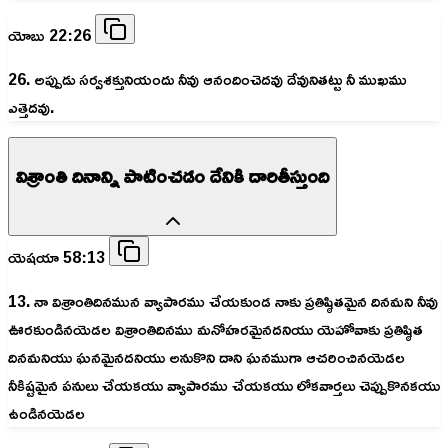
యోబు 22:26
26. అప్పుడు సర్వశక్తునియందు నీవు ఆనందించెదవు దేవునితట్టు నీ ముఖము
ఎత్తెదవు.
విశ్రాంతి దినాన్ని పాటించడం దేనికి దారితీస్తుంది
యెషయా 58:13
13. నా విశ్రాంతిదినమున వ్యాపారము చేయకుండ నాకు ప్రతిష్ఠితమైన దినమని నీవు
ఊరకుండినయెడల విశ్రాంతిదినము మనోహరమైనదనియు యెహోవాకు ప్రతిష్ఠిత
దినమనియు ఘనమైనదనియు అనుకొని దాని ఘనముగా ఆచరించినయెడల
నీకిష్టమైన పనులు చేయకయు వ్యాపారము చేయకయు లోకవార్తలు చెప్పుకొనకయు
ఉండినయెడల