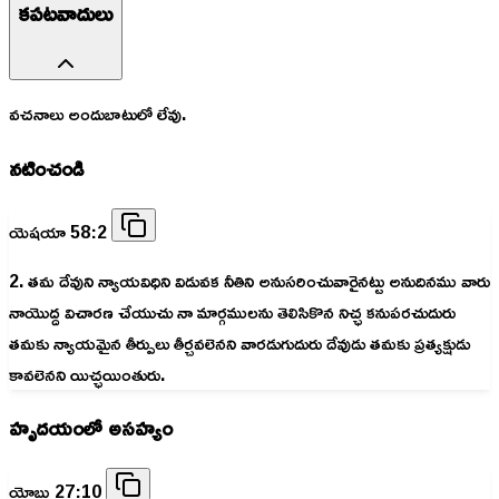
కపటవాదులు
వచనాలు అందుబాటులో లేవు.
నటించండి
యెషయా 58:2
2. తమ దేవుని న్యాయవిధిని విడువక నీతిని అనుసరించువారైనట్టు అనుదినము వారు
నాయొద్ద విచారణ చేయుచు నా మార్గములను తెలిసికొన నిచ్ఛ కనుపరచుదురు
తమకు న్యాయమైన తీర్పులు తీర్చవలెనని వారడుగుదురు దేవుడు తమకు ప్రత్యక్షుడు
కావలెనని యిచ్ఛయింతురు.
హృదయంలో అసహ్యం
యోబు 27:10