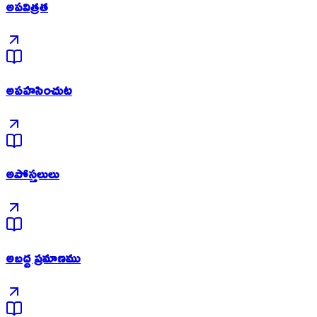
అపవిత్రత
అపహసించుట
అపోస్తలులు
అబద్ద ప్రమాణము