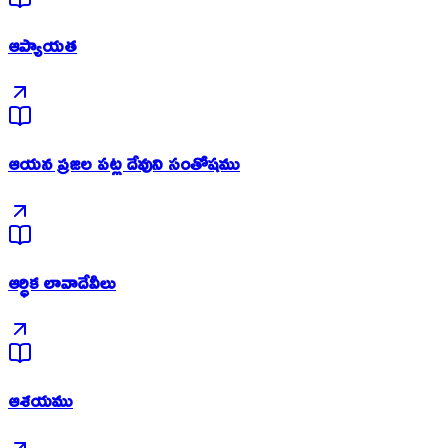
ఆప్యాయత
ఆయన ప్రజల పట్ల దేవుని సంతోషము
ఆర్ధిక లావాదేవీలు
ఆశయము