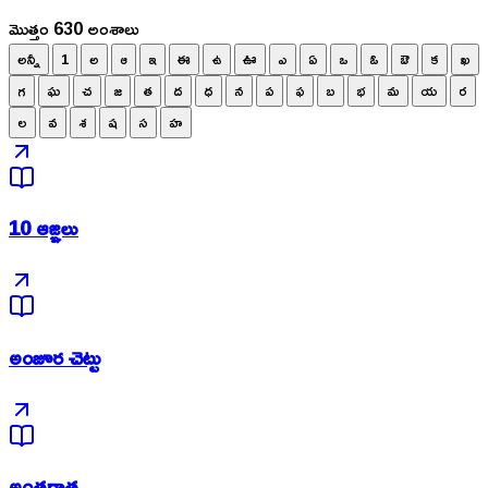
మొత్తం 630 అంశాలు
అన్నీ
1
అ
ఆ
ఇ
ఈ
ఉ
ఊ
ఎ
ఏ
ఒ
ఓ
ఔ
క
ఖ
గ
ఘ
చ
జ
త
ద
ధ
న
ప
ఫ
బ
భ
మ
య
ర
ల
వ
శ
ష
స
హ
10 ఆజ్ఞలు
అంజూర చెట్టు
అంతరాత్మ