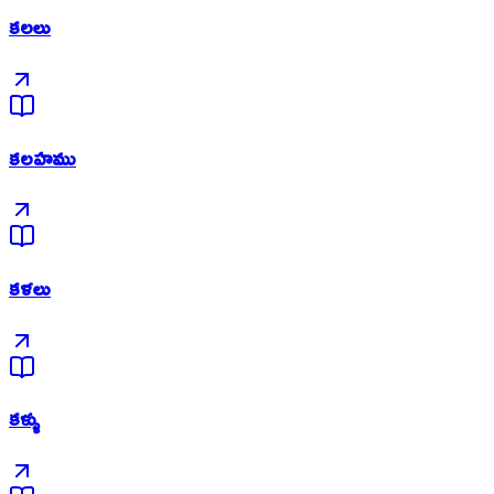
కలలు
కలహము
కళలు
కళ్ళు