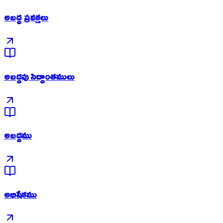
అబద్ద ప్రవక్తలు
అబద్దపు సిద్దాంతములు
అబద్దము
అభిషేకము