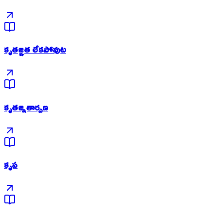
కృతజ్ఞత లేకపోవుట
కృతజ్నతార్పణ
కృప