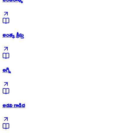
అంత్య క్రీస్తు
అగ్ని
అడవి గాడిద