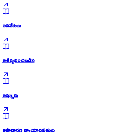
అవివేకులు
అశీర్వదించబడిన
అష్షూరు
అసాధారణ న్యాయాధిపతులు