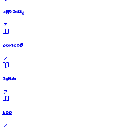
ఎర్రని పెయ్య
ఎలుగబంటి
ఏఫోదు
ఒంటె