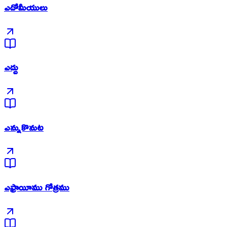
ఎదోమీయులు
ఎద్దు
ఎన్నుకొనుట
ఎఫ్రాయీము గోత్రము