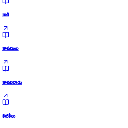
కాకి
కాపరులు
కావలివాడు
కిటికీలు