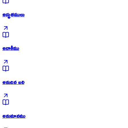
అద్భుతములు
అనాకీము
అనుదిన బలి
అనుమానము