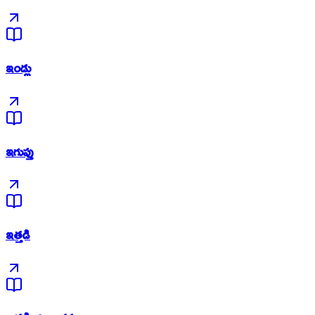
ఇండ్లు
ఇగుప్తు
ఇత్తడి