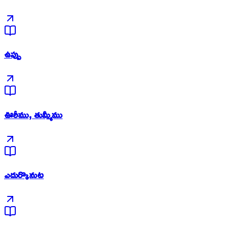
ఉప్పు
ఊరీము, తుమ్మీము
ఎదుర్కొనుట