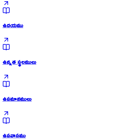
ఉదయము
ఉన్నత స్థలములు
ఉపమానములు
ఉపవాసము