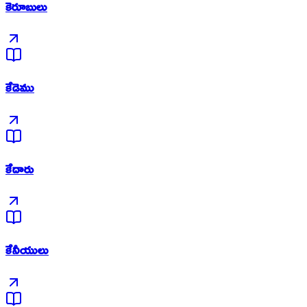
కెరూబులు
కేడెము
కేదారు
కేనీయులు