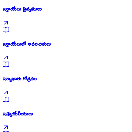
ఇశ్రాయేలు సైన్యములు
ఇశ్రాయేలులో అపరిచితులు
ఇశ్శాఖారు గోత్రము
ఇష్మాయేలీయులు