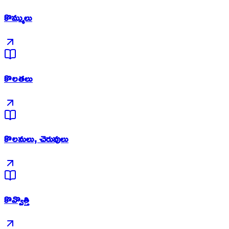
కొమ్ములు
కొలతలు
కొలనులు, చెరువులు
కొవ్వొత్తి