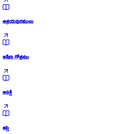
ఆశ్రయపురములు
ఆషేరు గోత్రము
ఆసక్తి
ఆస్తి