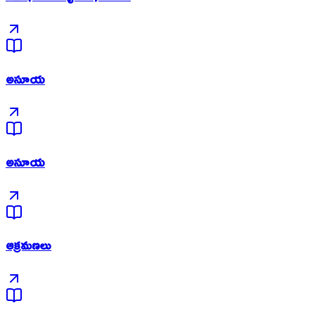
అసూయ
అసూయ
ఆక్రమణలు