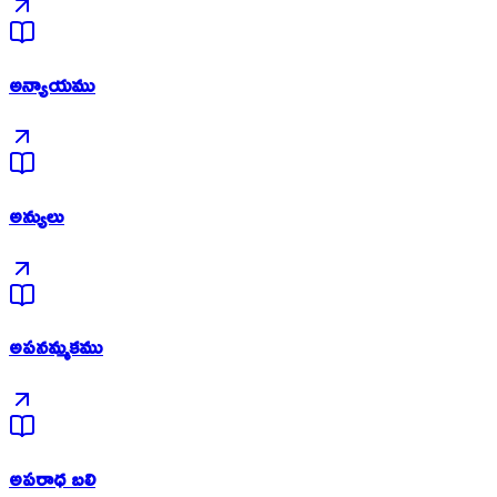
అన్యాయము
అన్యులు
అపనమ్మకము
అపరాధ బలి