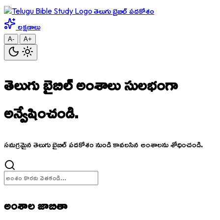
తెలుగు బైబిల్ పదకోశం
లక్షణాలు
A-
A+
తెలుగు బైబిల్ అంశాలు
సులభంగా
అన్వేషించండి.
సమగ్రమైన తెలుగు బైబిల్ పదకోశం నుండి కావలసిన అంశాలను శోధించండి.
అంశాల జాబితా