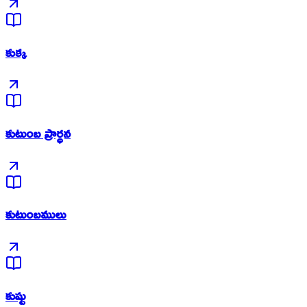
కుక్క
కుటుంబ ప్రార్ధన
కుటుంబములు
కుష్టు