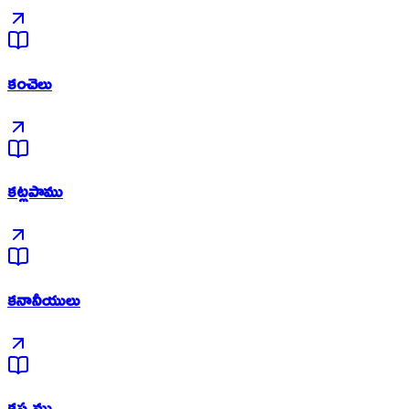
కంచెలు
కట్లపాము
కనానీయులు
కప్పము