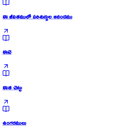
ఈ జీవితములో పరిశుద్దుల ఆనందము
ఈటె
ఈత చెట్టు
ఉంగరములు