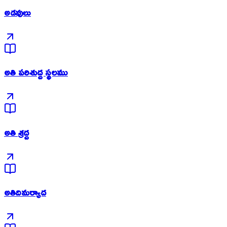
అడవులు
అతి పరిశుద్ద స్థలము
అతి శ్రద్ద
అతిదిమర్యాద