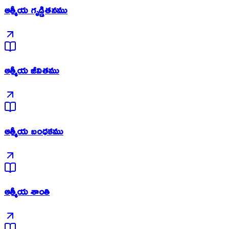
ఆత్మీయ గృడ్డితనము
ఆత్మీయ జీవితము
ఆత్మీయ బంధకము
ఆత్మీయ శాంతి