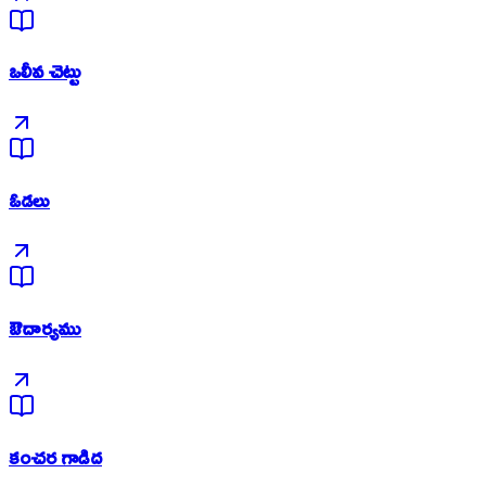
ఒలీవ చెట్టు
ఓడలు
ఔదార్యము
కంచర గాడిద