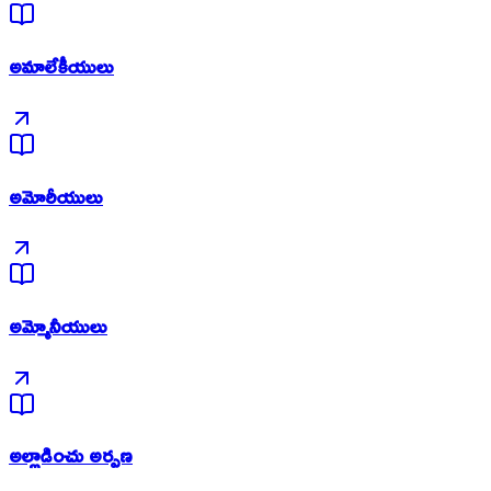
అమాలేకీయులు
అమోరీయులు
అమ్మోనీయులు
అల్లాడించు అర్పణ