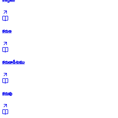
కరుణ
కరుణాపీటము
కరువు