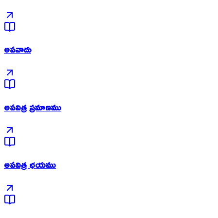
అపవాదు
అపవిత్ర ప్రమాణము
అపవిత్ర భయము