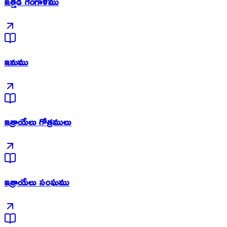
ఇత్తడి గంగాళము
ఇనుము
ఇశ్రాయేలు గోత్రములు
ఇశ్రాయేలు సంఘము