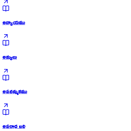
అన్యాయము
అన్యులు
అపనమ్మకము
అపరాధ బలి