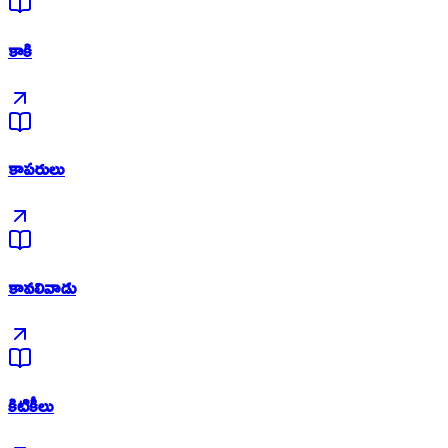
కాకి
కాపరులు
కావలివాడు
కిటికీలు