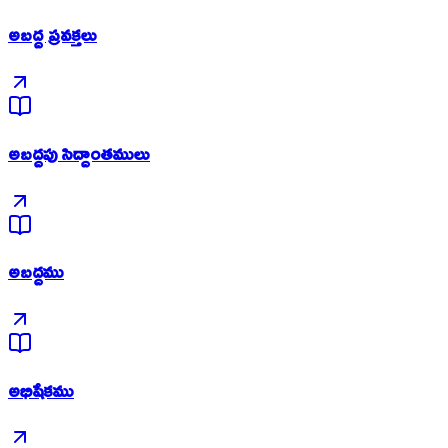
అబద్ద ప్రవక్తలు
అబద్దపు సిద్దాంతములు
అబద్దము
అభిషేకము