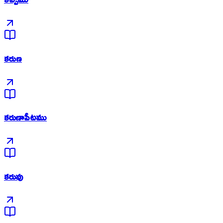
కరుణ
కరుణాపీటము
కరువు