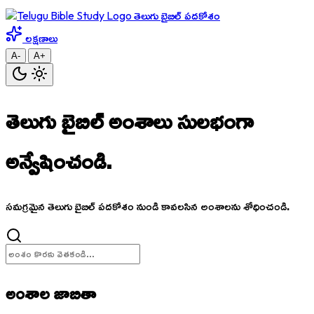
తెలుగు బైబిల్ పదకోశం
లక్షణాలు
A-
A+
తెలుగు బైబిల్ అంశాలు
సులభంగా
అన్వేషించండి.
సమగ్రమైన తెలుగు బైబిల్ పదకోశం నుండి కావలసిన అంశాలను శోధించండి.
అంశాల జాబితా