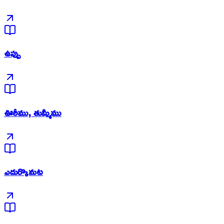
ఉప్పు
ఊరీము, తుమ్మీము
ఎదుర్కొనుట