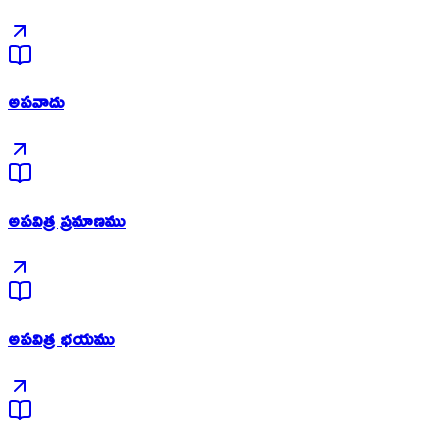
అపవాదు
అపవిత్ర ప్రమాణము
అపవిత్ర భయము