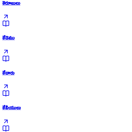
కెరూబులు
కేడెము
కేదారు
కేనీయులు