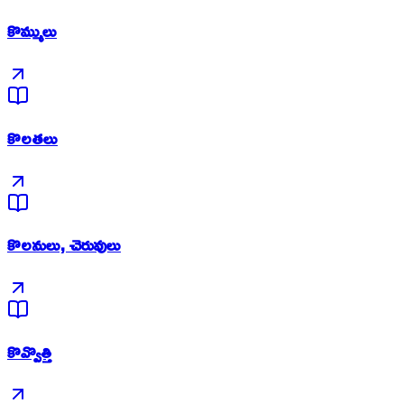
కొమ్ములు
కొలతలు
కొలనులు, చెరువులు
కొవ్వొత్తి