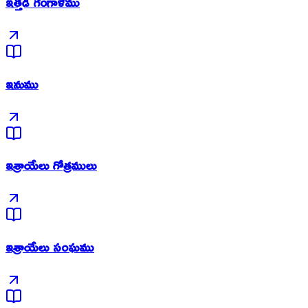
ఇత్తడి గంగాళము
ఇనుము
ఇశ్రాయేలు గోత్రములు
ఇశ్రాయేలు సంఘము