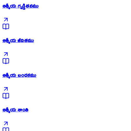
ఆత్మీయ గృడ్డితనము
ఆత్మీయ జీవితము
ఆత్మీయ బంధకము
ఆత్మీయ శాంతి