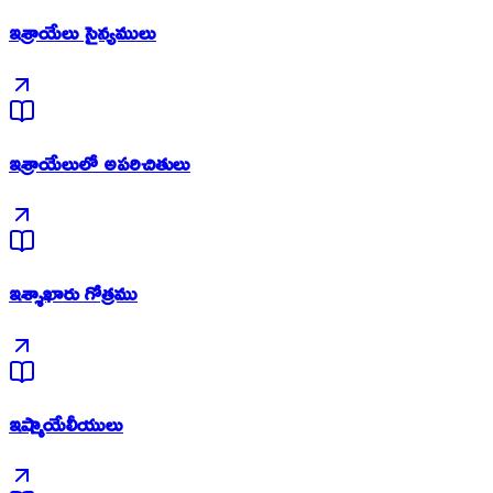
ఇశ్రాయేలు సైన్యములు
ఇశ్రాయేలులో అపరిచితులు
ఇశ్శాఖారు గోత్రము
ఇష్మాయేలీయులు