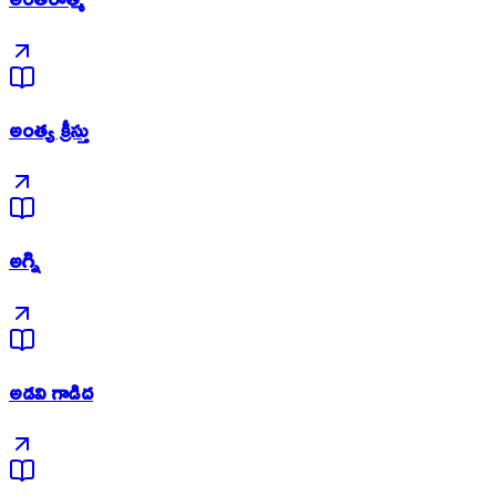
అంత్య క్రీస్తు
అగ్ని
అడవి గాడిద