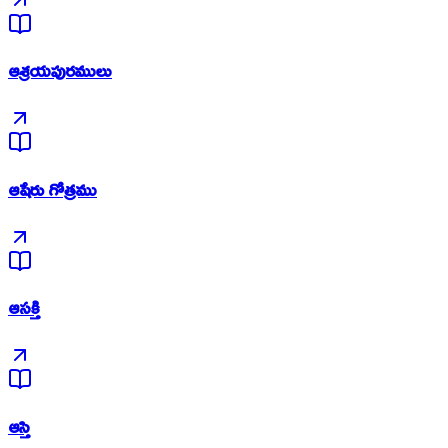
ఆశ్రయపురములు
ఆషేరు గోత్రము
ఆసక్తి
ఆస్తి