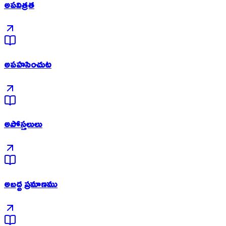
అపవిత్రత
అపహసించుట
అపోస్తలులు
అబద్ద ప్రమాణము