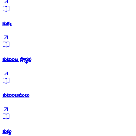
కుక్క
కుటుంబ ప్రార్ధన
కుటుంబములు
కుష్టు