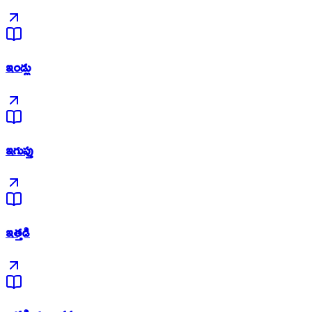
ఇండ్లు
ఇగుప్తు
ఇత్తడి