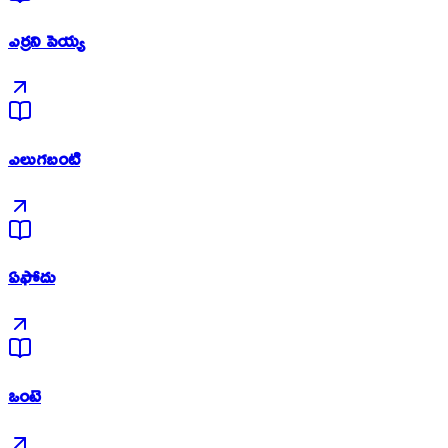
ఎర్రని పెయ్య
ఎలుగబంటి
ఏఫోదు
ఒంటె