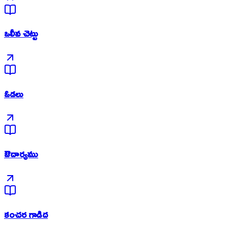
ఒలీవ చెట్టు
ఓడలు
ఔదార్యము
కంచర గాడిద