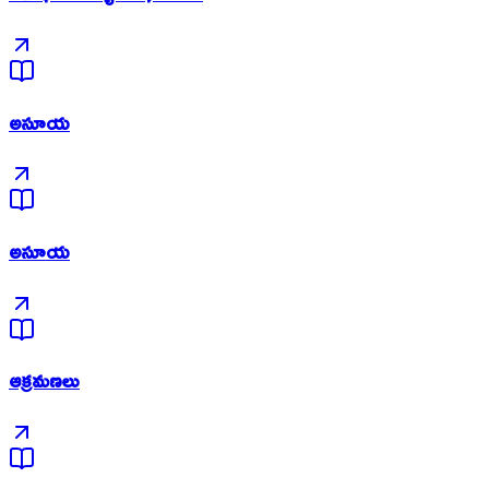
అసూయ
అసూయ
ఆక్రమణలు