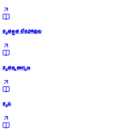
కృతజ్ఞత లేకపోవుట
కృతజ్నతార్పణ
కృప