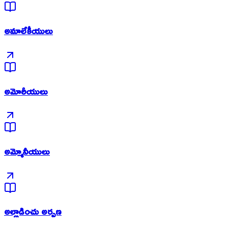
అమాలేకీయులు
అమోరీయులు
అమ్మోనీయులు
అల్లాడించు అర్పణ