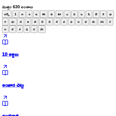
మొత్తం 630 అంశాలు
అన్నీ
1
అ
ఆ
ఇ
ఈ
ఉ
ఊ
ఎ
ఏ
ఒ
ఓ
ఔ
క
ఖ
గ
ఘ
చ
జ
త
ద
ధ
న
ప
ఫ
బ
భ
మ
య
ర
ల
వ
శ
ష
స
హ
10 ఆజ్ఞలు
అంజూర చెట్టు
అంతరాత్మ