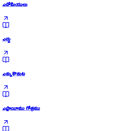
ఎదోమీయులు
ఎద్దు
ఎన్నుకొనుట
ఎఫ్రాయీము గోత్రము