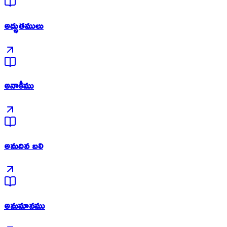
అద్భుతములు
అనాకీము
అనుదిన బలి
అనుమానము