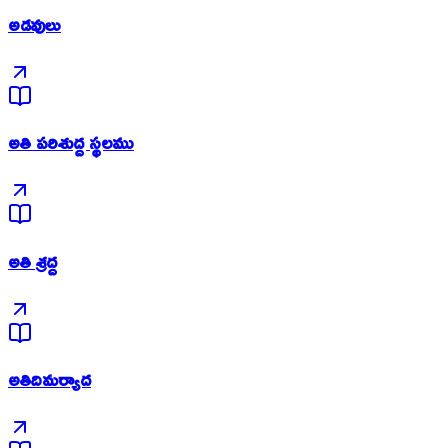
అడవులు
అతి పరిశుద్ద స్థలము
అతి శ్రద్ద
అతిదిమర్యాద