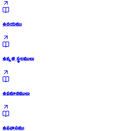
ఉదయము
ఉన్నత స్థలములు
ఉపమానములు
ఉపవాసము