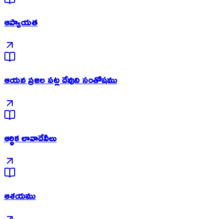
ఆప్యాయత
ఆయన ప్రజల పట్ల దేవుని సంతోషము
ఆర్ధిక లావాదేవీలు
ఆశయము