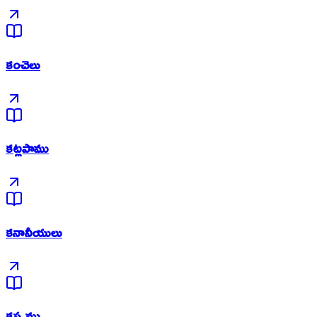
కంచెలు
కట్లపాము
కనానీయులు
కప్పము