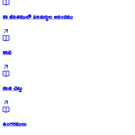
ఈ జీవితములో పరిశుద్దుల ఆనందము
ఈటె
ఈత చెట్టు
ఉంగరములు