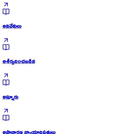
అవివేకులు
అశీర్వదించబడిన
అష్షూరు
అసాధారణ న్యాయాధిపతులు