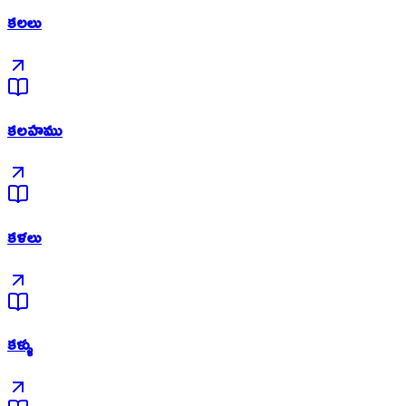
కలలు
కలహము
కళలు
కళ్ళు