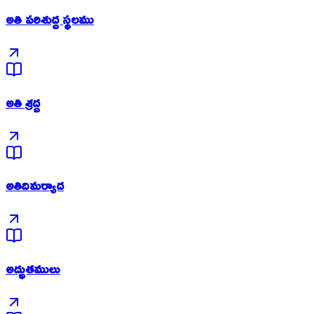
అతి పరిశుద్ద స్థలము
అతి శ్రద్ద
అతిదిమర్యాద
అద్భుతములు