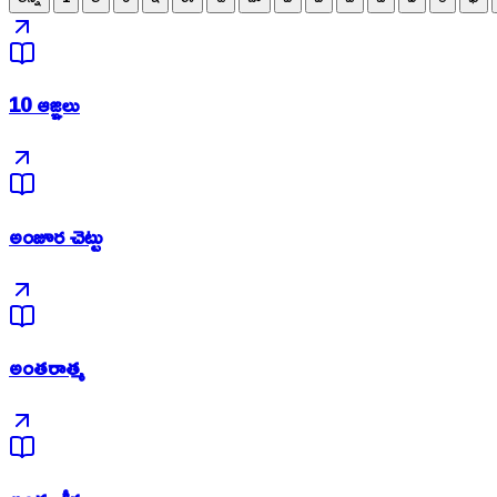
10 ఆజ్ఞలు
అంజూర చెట్టు
అంతరాత్మ