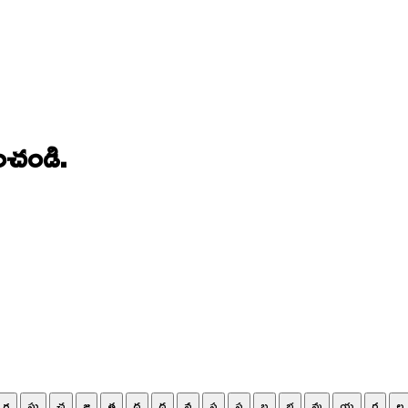
ంచండి.
గ
ఘ
చ
జ
త
ద
ధ
న
ప
ఫ
బ
భ
మ
య
ర
ల