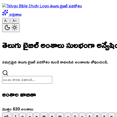
తెలుగు బైబిల్ పదకోశం
లక్షణాలు
A-
A+
తెలుగు బైబిల్ అంశాలు
సులభంగా అన్వేషి
సమగ్రమైన తెలుగు బైబిల్ పదకోశం నుండి కావలసిన అంశాలను శోధించండి.
అంశాల జాబితా
మొత్తం 630 అంశాలు
అన్నీ
1
అ
ఆ
ఇ
ఈ
ఉ
ఊ
ఎ
ఏ
ఒ
ఓ
ఔ
క
ఖ