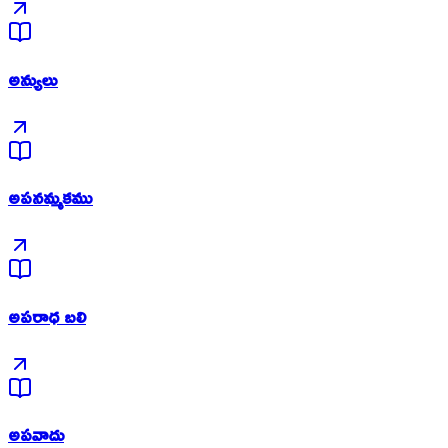
అన్యులు
అపనమ్మకము
అపరాధ బలి
అపవాదు