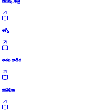
అంత్య క్రీస్తు
అగ్ని
అడవి గాడిద
అడవులు