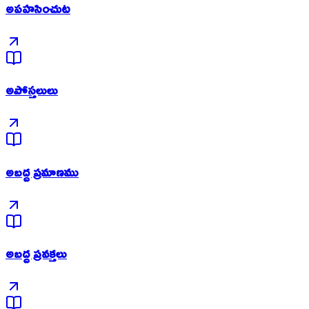
అపహసించుట
అపోస్తలులు
అబద్ద ప్రమాణము
అబద్ద ప్రవక్తలు