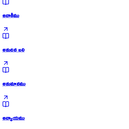
అనాకీము
అనుదిన బలి
అనుమానము
అన్యాయము