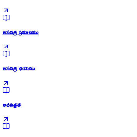
అపవిత్ర ప్రమాణము
అపవిత్ర భయము
అపవిత్రత