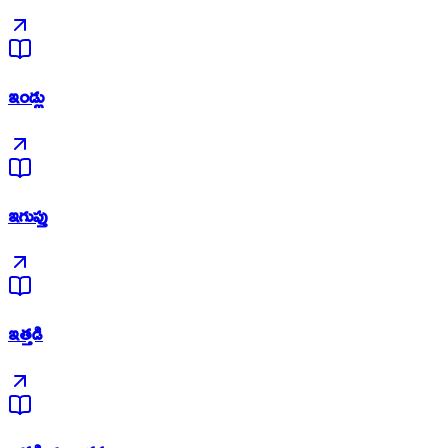
ఇండ్లు
ఇగుప్తు
ఇత్తడి