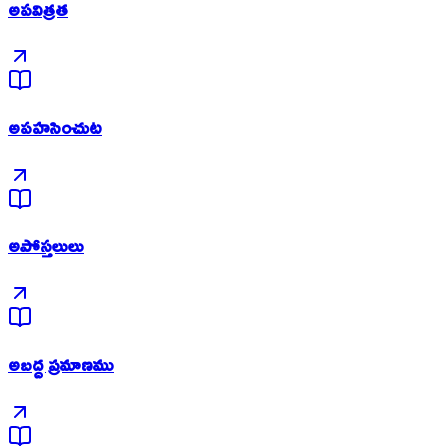
అపవిత్రత
అపహసించుట
అపోస్తలులు
అబద్ద ప్రమాణము