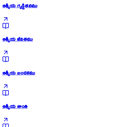
ఆత్మీయ గృడ్డితనము
ఆత్మీయ జీవితము
ఆత్మీయ బంధకము
ఆత్మీయ శాంతి