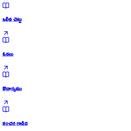
ఒలీవ చెట్టు
ఓడలు
ఔదార్యము
కంచర గాడిద