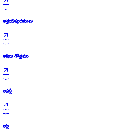
ఆశ్రయపురములు
ఆషేరు గోత్రము
ఆసక్తి
ఆస్తి