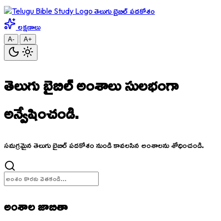
తెలుగు బైబిల్ పదకోశం
లక్షణాలు
A-
A+
తెలుగు బైబిల్ అంశాలు
సులభంగా
అన్వేషించండి.
సమగ్రమైన తెలుగు బైబిల్ పదకోశం నుండి కావలసిన అంశాలను శోధించండి.
అంశాల జాబితా