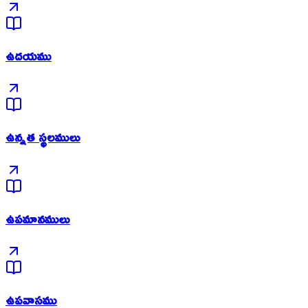
ఉదయము
ఉన్నత స్థలములు
ఉపమానములు
ఉపవాసము