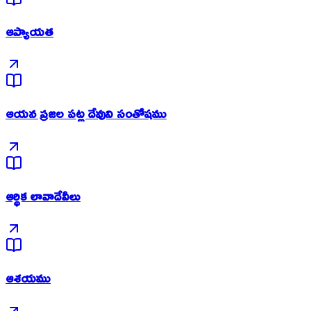
ఆప్యాయత
ఆయన ప్రజల పట్ల దేవుని సంతోషము
ఆర్ధిక లావాదేవీలు
ఆశయము