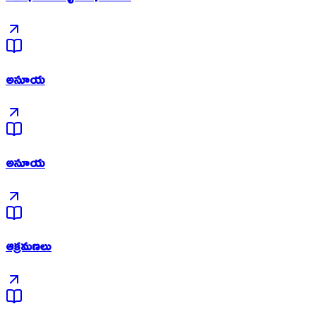
అసూయ
అసూయ
ఆక్రమణలు