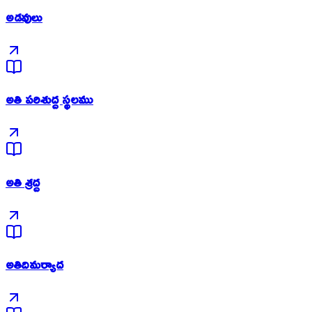
అడవులు
అతి పరిశుద్ద స్థలము
అతి శ్రద్ద
అతిదిమర్యాద