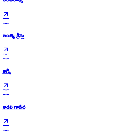
అంత్య క్రీస్తు
అగ్ని
అడవి గాడిద