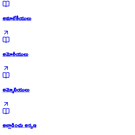
అమాలేకీయులు
అమోరీయులు
అమ్మోనీయులు
అల్లాడించు అర్పణ