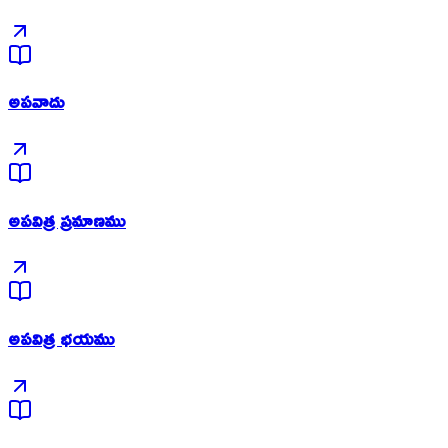
అపవాదు
అపవిత్ర ప్రమాణము
అపవిత్ర భయము