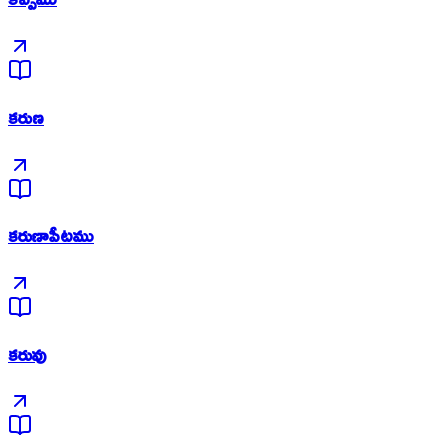
కరుణ
కరుణాపీటము
కరువు