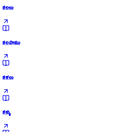
కలలు
కలహము
కళలు
కళ్ళు