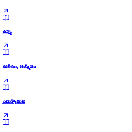
ఉప్పు
ఊరీము, తుమ్మీము
ఎదుర్కొనుట