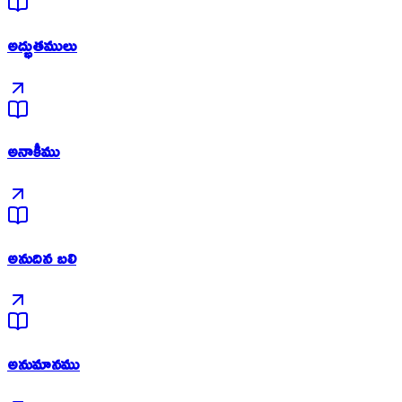
అద్భుతములు
అనాకీము
అనుదిన బలి
అనుమానము