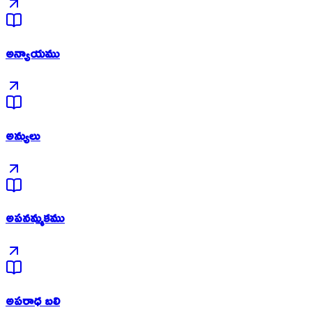
అన్యాయము
అన్యులు
అపనమ్మకము
అపరాధ బలి