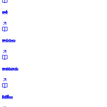
కాకి
కాపరులు
కావలివాడు
కిటికీలు