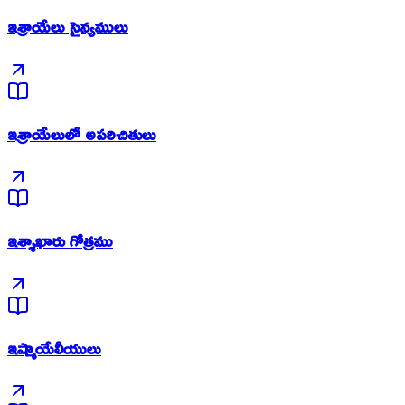
ఇశ్రాయేలు సైన్యములు
ఇశ్రాయేలులో అపరిచితులు
ఇశ్శాఖారు గోత్రము
ఇష్మాయేలీయులు