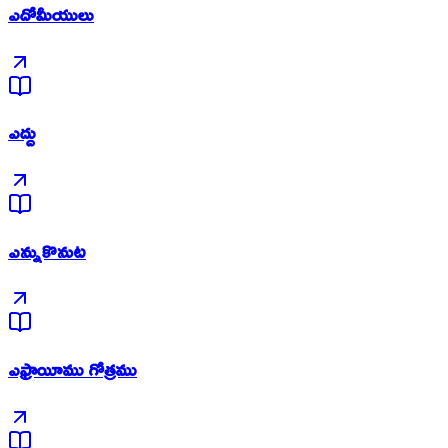
ఎదోమీయులు
ఎద్దు
ఎన్నుకొనుట
ఎఫ్రాయీము గోత్రము