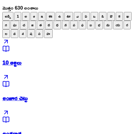
మొత్తం 630 అంశాలు
అన్నీ
1
అ
ఆ
ఇ
ఈ
ఉ
ఊ
ఎ
ఏ
ఒ
ఓ
ఔ
క
ఖ
గ
ఘ
చ
జ
త
ద
ధ
న
ప
ఫ
బ
భ
మ
య
ర
ల
వ
శ
ష
స
హ
10 ఆజ్ఞలు
అంజూర చెట్టు
అంతరాత్మ