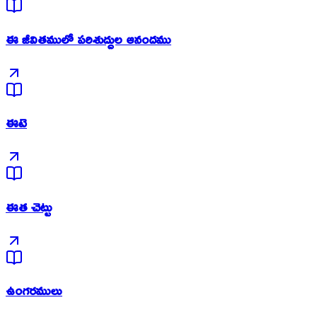
ఈ జీవితములో పరిశుద్దుల ఆనందము
ఈటె
ఈత చెట్టు
ఉంగరములు