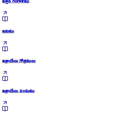
ఇత్తడి గంగాళము
ఇనుము
ఇశ్రాయేలు గోత్రములు
ఇశ్రాయేలు సంఘము