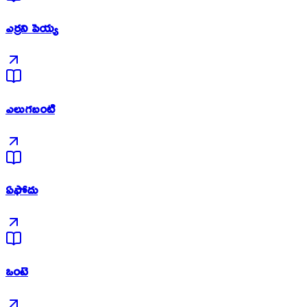
ఎర్రని పెయ్య
ఎలుగబంటి
ఏఫోదు
ఒంటె