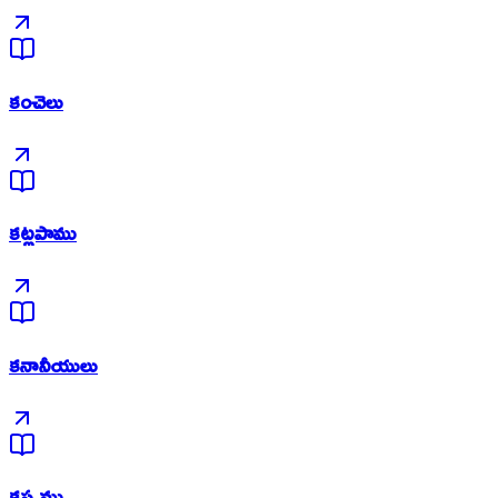
కంచెలు
కట్లపాము
కనానీయులు
కప్పము