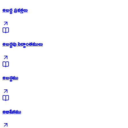
అబద్ద ప్రవక్తలు
అబద్దపు సిద్దాంతములు
అబద్దము
అభిషేకము