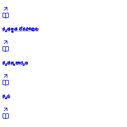
కృతజ్ఞత లేకపోవుట
కృతజ్నతార్పణ
కృప