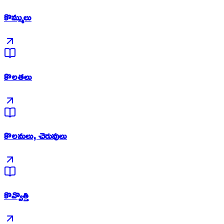
కొమ్ములు
కొలతలు
కొలనులు, చెరువులు
కొవ్వొత్తి