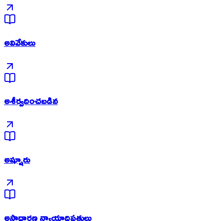
అవివేకులు
అశీర్వదించబడిన
అష్షూరు
అసాధారణ న్యాయాధిపతులు