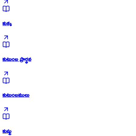
కుక్క
కుటుంబ ప్రార్ధన
కుటుంబములు
కుష్టు