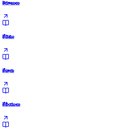
కెరూబులు
కేడెము
కేదారు
కేనీయులు