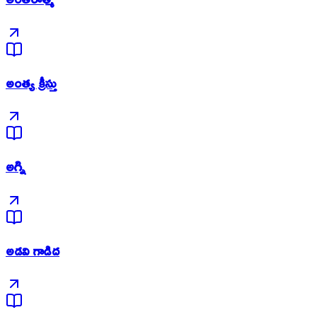
అంత్య క్రీస్తు
అగ్ని
అడవి గాడిద