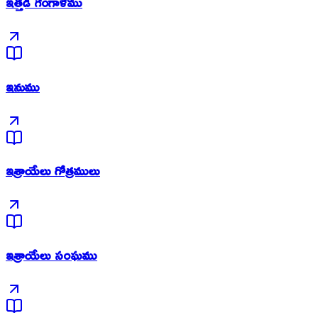
ఇత్తడి గంగాళము
ఇనుము
ఇశ్రాయేలు గోత్రములు
ఇశ్రాయేలు సంఘము