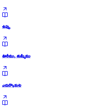
ఉప్పు
ఊరీము, తుమ్మీము
ఎదుర్కొనుట