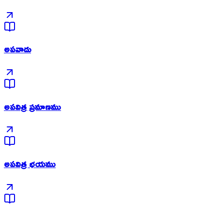
అపవాదు
అపవిత్ర ప్రమాణము
అపవిత్ర భయము