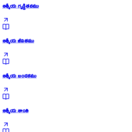
ఆత్మీయ గృడ్డితనము
ఆత్మీయ జీవితము
ఆత్మీయ బంధకము
ఆత్మీయ శాంతి