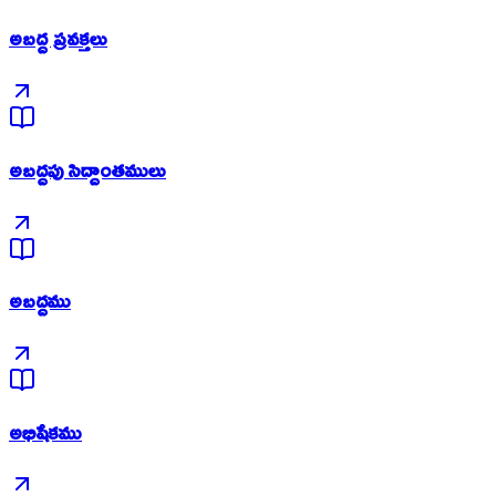
అబద్ద ప్రవక్తలు
అబద్దపు సిద్దాంతములు
అబద్దము
అభిషేకము