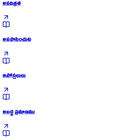
అపవిత్రత
అపహసించుట
అపోస్తలులు
అబద్ద ప్రమాణము