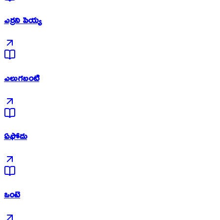
ఎర్రని పెయ్య
ఎలుగబంటి
ఏఫోదు
ఒంటె