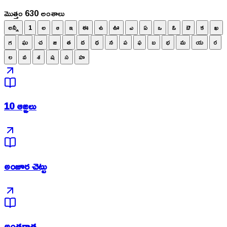
మొత్తం 630 అంశాలు
అన్నీ
1
అ
ఆ
ఇ
ఈ
ఉ
ఊ
ఎ
ఏ
ఒ
ఓ
ఔ
క
ఖ
గ
ఘ
చ
జ
త
ద
ధ
న
ప
ఫ
బ
భ
మ
య
ర
ల
వ
శ
ష
స
హ
10 ఆజ్ఞలు
అంజూర చెట్టు
అంతరాత్మ