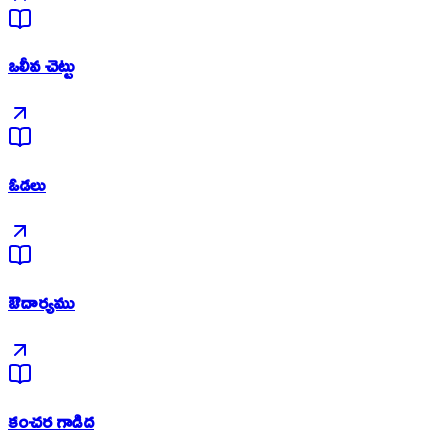
ఒలీవ చెట్టు
ఓడలు
ఔదార్యము
కంచర గాడిద