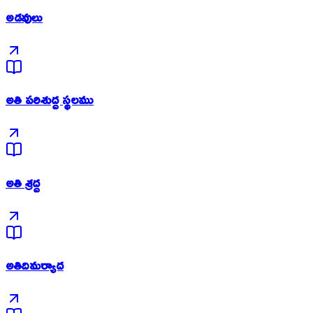
అడవులు
అతి పరిశుద్ద స్థలము
అతి శ్రద్ద
అతిదిమర్యాద