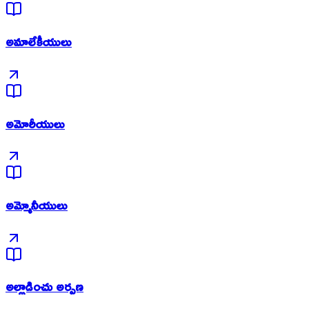
అమాలేకీయులు
అమోరీయులు
అమ్మోనీయులు
అల్లాడించు అర్పణ