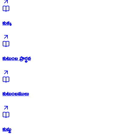
కుక్క
కుటుంబ ప్రార్ధన
కుటుంబములు
కుష్టు