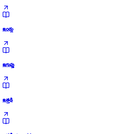
ఇండ్లు
ఇగుప్తు
ఇత్తడి