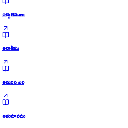
అద్భుతములు
అనాకీము
అనుదిన బలి
అనుమానము