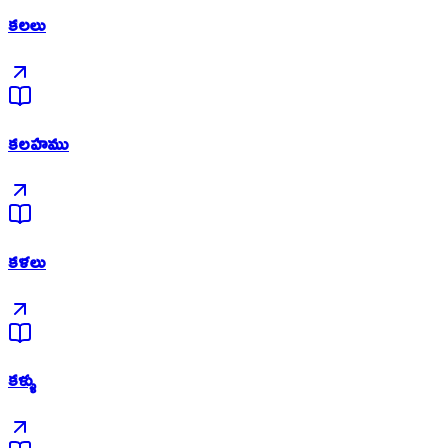
కలలు
కలహము
కళలు
కళ్ళు