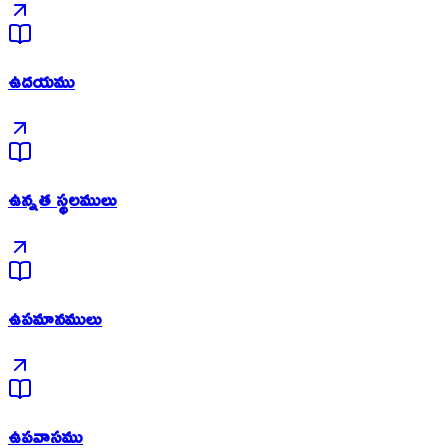
ఉదయము
ఉన్నత స్థలములు
ఉపమానములు
ఉపవాసము