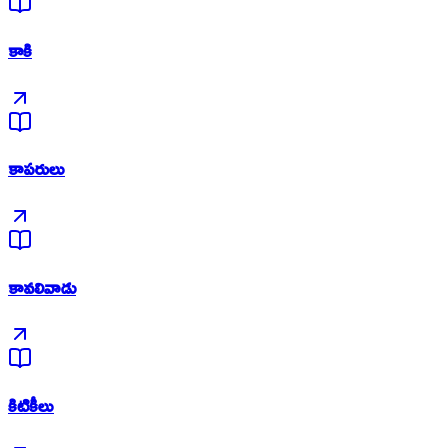
కాకి
కాపరులు
కావలివాడు
కిటికీలు