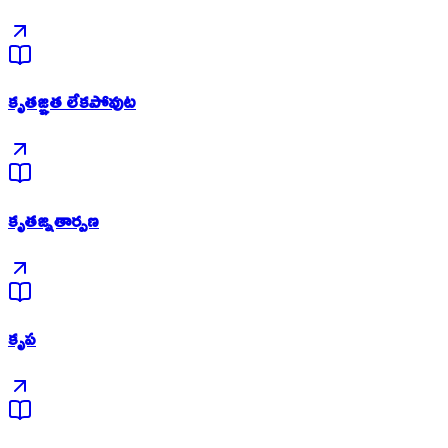
కృతజ్ఞత లేకపోవుట
కృతజ్నతార్పణ
కృప