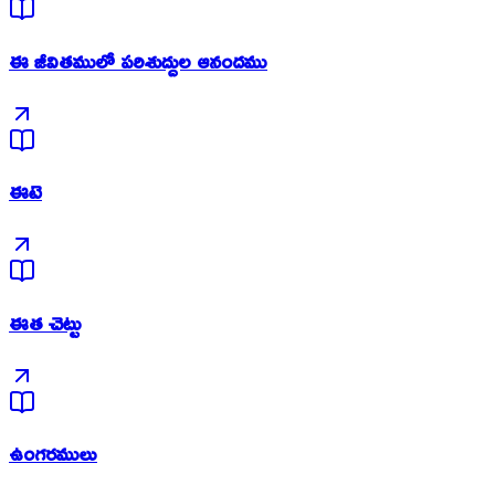
ఈ జీవితములో పరిశుద్దుల ఆనందము
ఈటె
ఈత చెట్టు
ఉంగరములు