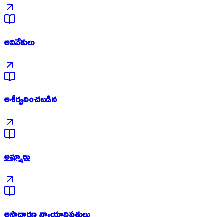
అవివేకులు
అశీర్వదించబడిన
అష్షూరు
అసాధారణ న్యాయాధిపతులు