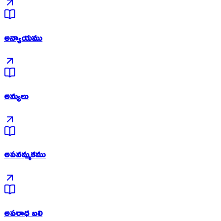
అన్యాయము
అన్యులు
అపనమ్మకము
అపరాధ బలి