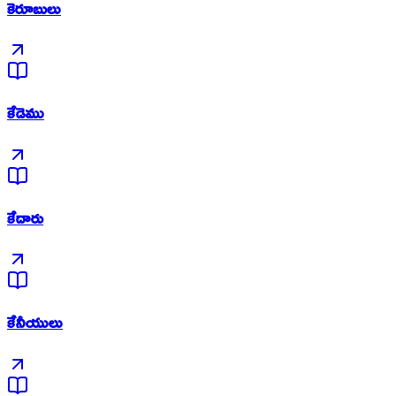
కెరూబులు
కేడెము
కేదారు
కేనీయులు