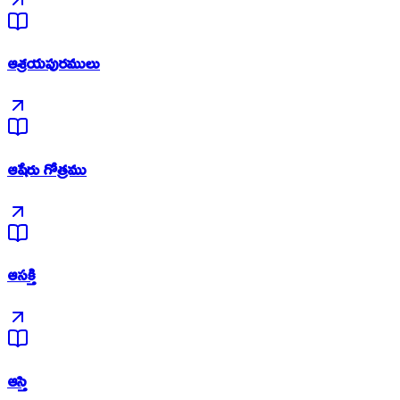
ఆశ్రయపురములు
ఆషేరు గోత్రము
ఆసక్తి
ఆస్తి