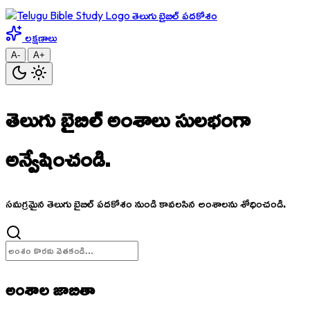
తెలుగు బైబిల్ పదకోశం
లక్షణాలు
A-
A+
తెలుగు బైబిల్ అంశాలు
సులభంగా
అన్వేషించండి.
సమగ్రమైన తెలుగు బైబిల్ పదకోశం నుండి కావలసిన అంశాలను శోధించండి.
అంశాల జాబితా