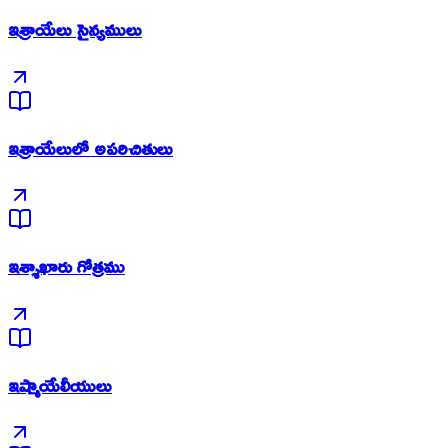
ఇశ్రాయేలు సైన్యములు
ఇశ్రాయేలులో అపరిచితులు
ఇశ్శాఖారు గోత్రము
ఇష్మాయేలీయులు