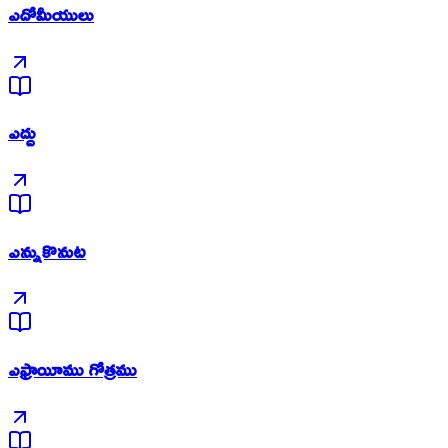
ఎదోమీయులు
ఎద్దు
ఎన్నుకొనుట
ఎఫ్రాయీము గోత్రము