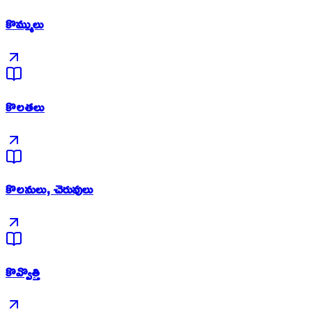
కొమ్ములు
కొలతలు
కొలనులు, చెరువులు
కొవ్వొత్తి