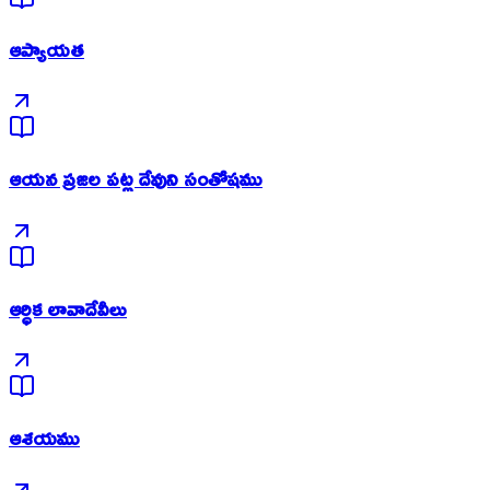
ఆప్యాయత
ఆయన ప్రజల పట్ల దేవుని సంతోషము
ఆర్ధిక లావాదేవీలు
ఆశయము