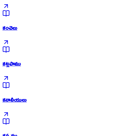
కంచెలు
కట్లపాము
కనానీయులు
కప్పము