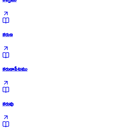
కరుణ
కరుణాపీటము
కరువు