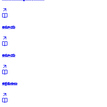
అసూయ
అసూయ
ఆక్రమణలు