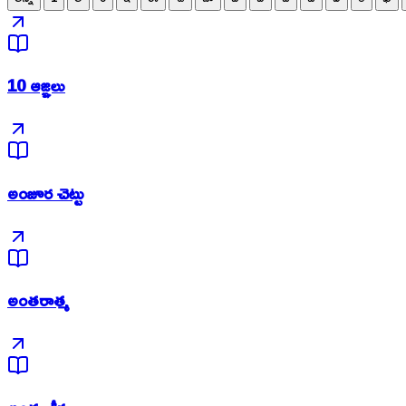
10 ఆజ్ఞలు
అంజూర చెట్టు
అంతరాత్మ