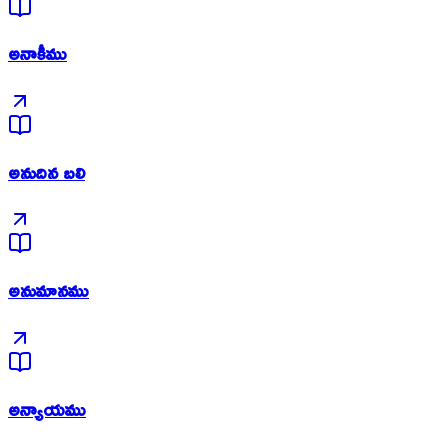
అనాకీము
అనుదిన బలి
అనుమానము
అన్యాయము