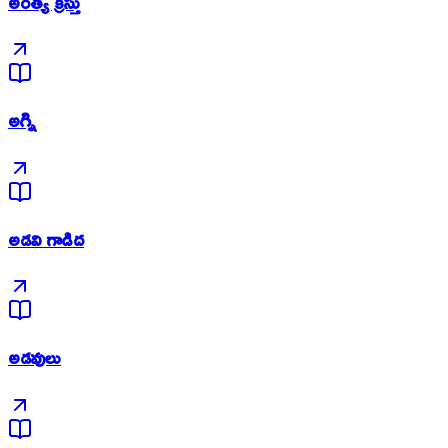
అంత్య క్రీస్తు
అగ్ని
అడవి గాడిద
అడవులు