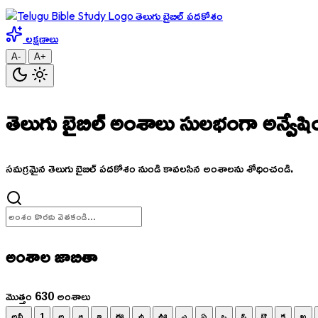
తెలుగు బైబిల్ పదకోశం
లక్షణాలు
A-
A+
తెలుగు బైబిల్ అంశాలు
సులభంగా అన్వేషి
సమగ్రమైన తెలుగు బైబిల్ పదకోశం నుండి కావలసిన అంశాలను శోధించండి.
అంశాల జాబితా
మొత్తం 630 అంశాలు
అన్నీ
1
అ
ఆ
ఇ
ఈ
ఉ
ఊ
ఎ
ఏ
ఒ
ఓ
ఔ
క
ఖ