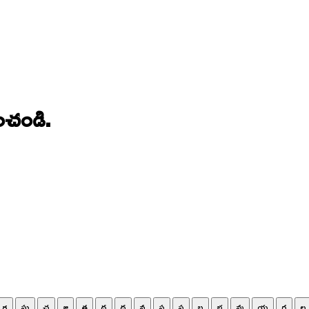
ంచండి.
గ
ఘ
చ
జ
త
ద
ధ
న
ప
ఫ
బ
భ
మ
య
ర
ల