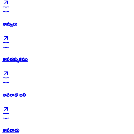
అన్యులు
అపనమ్మకము
అపరాధ బలి
అపవాదు