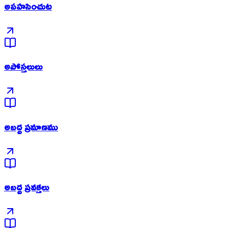
అపహసించుట
అపోస్తలులు
అబద్ద ప్రమాణము
అబద్ద ప్రవక్తలు