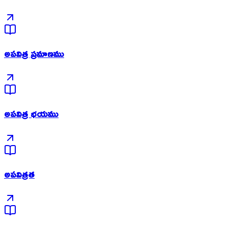
అపవిత్ర ప్రమాణము
అపవిత్ర భయము
అపవిత్రత