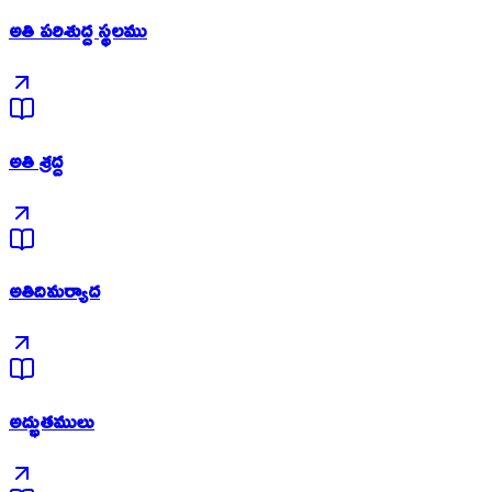
అతి పరిశుద్ద స్థలము
అతి శ్రద్ద
అతిదిమర్యాద
అద్భుతములు