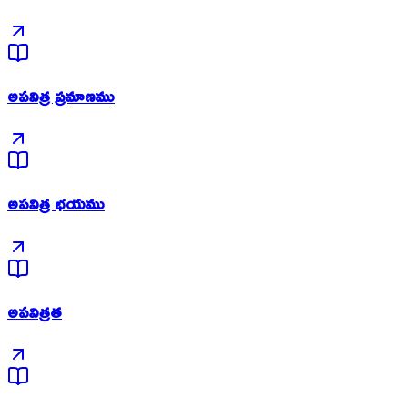
అపవిత్ర ప్రమాణము
అపవిత్ర భయము
అపవిత్రత