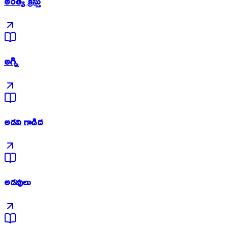
అంత్య క్రీస్తు
అగ్ని
అడవి గాడిద
అడవులు