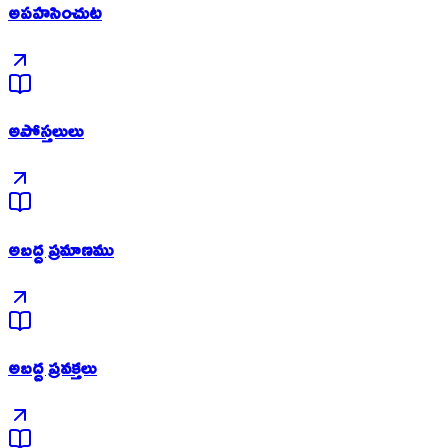
అపహసించుట
అపోస్తలులు
అబద్ద ప్రమాణము
అబద్ద ప్రవక్తలు