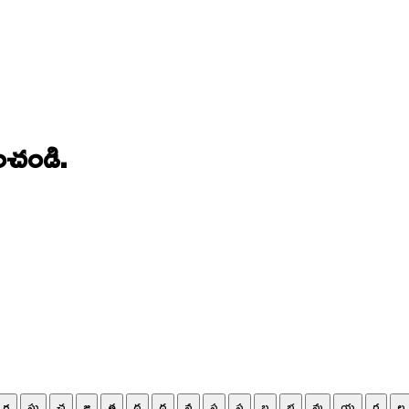
ంచండి.
గ
ఘ
చ
జ
త
ద
ధ
న
ప
ఫ
బ
భ
మ
య
ర
ల