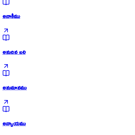
అనాకీము
అనుదిన బలి
అనుమానము
అన్యాయము