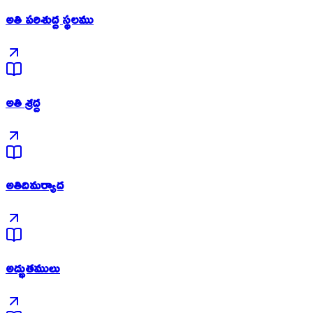
అతి పరిశుద్ద స్థలము
అతి శ్రద్ద
అతిదిమర్యాద
అద్భుతములు