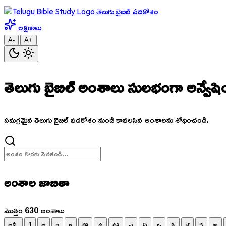
తెలుగు బైబిల్ పదకోశం
లక్షణాలు
A-
A+
తెలుగు బైబిల్ అంశాలు
సులభంగా అన్వేషి
సమగ్రమైన తెలుగు బైబిల్ పదకోశం నుండి కావలసిన అంశాలను శోధించండి.
అంశాల జాబితా
మొత్తం 630 అంశాలు
అన్నీ
1
అ
ఆ
ఇ
ఈ
ఉ
ఊ
ఎ
ఏ
ఒ
ఓ
ఔ
క
ఖ