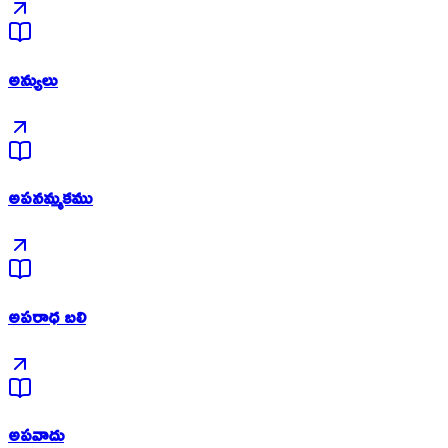
అన్యులు
అపనమ్మకము
అపరాధ బలి
అపవాదు