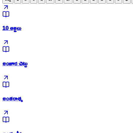
10 ఆజ్ఞలు
అంజూర చెట్టు
అంతరాత్మ